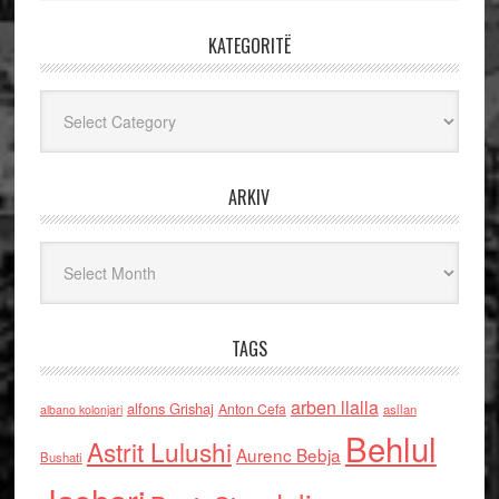
KATEGORITË
Kategoritë
ARKIV
Arkiv
TAGS
arben llalla
alfons Grishaj
Anton Cefa
asllan
albano kolonjari
Behlul
Astrit Lulushi
Aurenc Bebja
Bushati