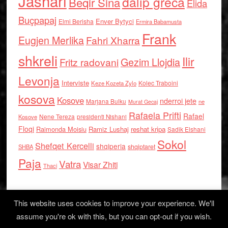
Jashari
dalip greca
Beqir Sina
Elida
Buçpapaj
Enver Bytyci
Elmi Berisha
Ermira Babamusta
Frank
Eugjen Merlika
Fahri Xharra
shkreli
Ilir
Gezim Llojdia
Fritz radovani
Levonja
Interviste
Kolec Traboini
Keze Kozeta Zylo
kosova
Kosove
nderroi jete
Marjana Bulku
ne
Murat Gecaj
Rafaela Prifti
Rafael
Nene Tereza
Kosove
presidenti Nishani
Floqi
Raimonda Moisiu
Ramiz Lushaj
reshat kripa
Sadik Elshani
Sokol
Shefqet Kercelli
shqiperia
shqiptaret
SHBA
Paja
Vatra
Visar Zhiti
Thaci
This website uses cookies to improve your experience. We'll
assume you're ok with this, but you can opt-out if you wish.