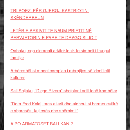
TRI POEZI PËR GJERGJ KASTRIOTIN-
SKËNDERBEUN
LETËR E ARKIVIT TE NAUM PRIFTIT NË
PERVJETORIN E PARE TE DRAGO SILIQIT
Oxhaku, nga elementi arkitektonik te simboli i trungut
familjar
Arbëreshët si model evropian i mbrojtjes së identitetit
kulturor
Sali Shijaku, “Diego Rivera” shqiptar i artit tonë kombëtar
“Dom Fred Kalaj, mes altarit dhe atdheut si hermeneutikë
e shpresës, kujtesës dhe shërbimit”
A PO ARMATOSET BALLKANI?