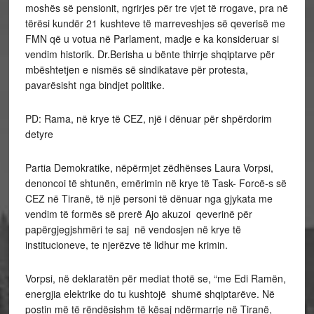
moshës së pensionit, ngrirjes për tre vjet të rrogave, pra në
tërësi kundër 21 kushteve të marreveshjes së qeverisë me
FMN që u votua në Parlament, madje e ka konsideruar si
vendim historik. Dr.
Berisha u bënte thirrje shqiptarve për
mbështetjen e nismës së sindikatave për protesta,
pavarësisht nga bindjet politike.
PD: Rama, në krye të CEZ, një i dënuar për shpërdorim
detyre
Partia Demokratike, nëpërmjet zëdhënses Laura Vorpsi,
denoncoi të shtunën, emërimin në krye të Task- Forcë-s së
CEZ në Tiranë, të një personi të dënuar nga gjykata me
vendim të formës së prerë Ajo akuzoi qeverinë për
papërgjegjshmëri te saj në vendosjen në krye të
institucioneve, te njerëzve të lidhur me krimin.
Vorpsi, në deklaratën për mediat thotë se, “me Edi Ramën,
energjia elektrike do tu kushtojë shumë shqiptarëve. Në
postin më të rëndësishm të kësaj ndërmarrje në Tiranë,