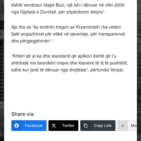
është vendosur Idajet Buzi, një ish-i dënuar në vitin 2009
nga Gjykata e Durrësit, për shpërdorim detyre”.
Ajo tha se “ky emërim tregon se Kryeministri i ka vetëm
fjalë angazhimet për etikë në qeverisje, për transparencë
dhe përgjegjshmëri “.
“Kriteri që ai ka dhe standardi që aplikon është që t’u
shërbejë me besnikëri miqve dhe klaneve të tij të pushtetit,
edhe kur janë të dënuar nga drejtësia”, përfundoi Vorpsi.
Share via:
Facebook
Twitter
Copy Link
More