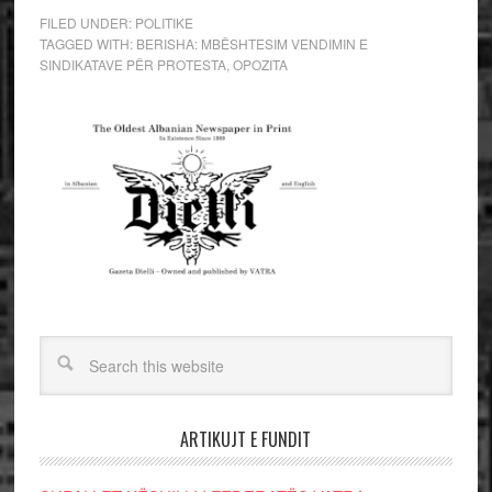
FILED UNDER:
POLITIKE
TAGGED WITH:
BERISHA: MBËSHTESIM VENDIMIN E
SINDIKATAVE PËR PROTESTA
,
OPOZITA
ARTIKUJT E FUNDIT