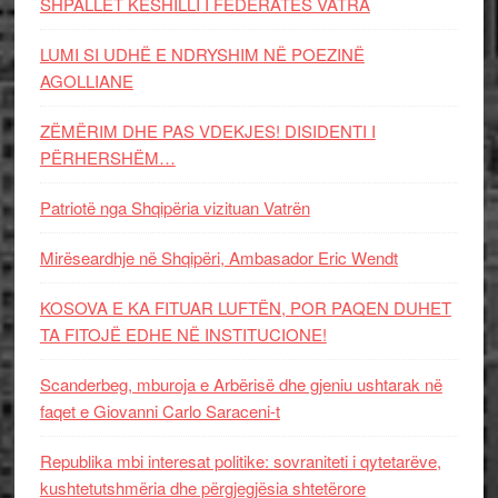
SHPALLET KËSHILLI I FEDERATËS VATRA
LUMI SI UDHË E NDRYSHIM NË POEZINË
AGOLLIANE
ZËMËRIM DHE PAS VDEKJES! DISIDENTI I
PËRHERSHËM…
Patriotë nga Shqipëria vizituan Vatrën
Mirëseardhje në Shqipëri, Ambasador Eric Wendt
KOSOVA E KA FITUAR LUFTËN, POR PAQEN DUHET
TA FITOJË EDHE NË INSTITUCIONE!
Scanderbeg, mburoja e Arbërisë dhe gjeniu ushtarak në
faqet e Giovanni Carlo Saraceni-t
Republika mbi interesat politike: sovraniteti i qytetarëve,
kushtetutshmëria dhe përgjegjësia shtetërore