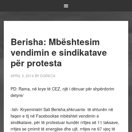
Berisha: Mbështesim
vendimin e sindikatave
për protesta
APRIL 5, 2014
BY
DGRECA
PD: Rama, në krye të CEZ, një i dënuar për shpërdorim
detyre/
-Ish- Kryeministri Sali Berisha,shkruante të shtunën në
faqen e tij në Facebookse mbështet vendimin e
sindikatave, për të protestuar kundër rritjes së 11 taksave,
rritjes se çmimit të energjise dhe ujit, rritjes ne 67 vjeç të