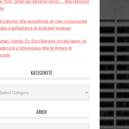
 York, qyteti që ndryshoi emrin… dhe ndryshoi
ën
i zakonor dhe isopolifonia dy nga monumentet
jalla madhështore të antikitetit shqiptar
etari i Vatrës Dr. Elmi Berisha zhvilloi takim në
deminë e Shkencave dhe të Arteve të
sovës
KATEGORITË
egoritë
ARKIV
iv