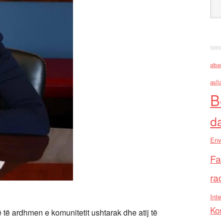
alba
asll
B
d
Env
Fa
ra
Inte
Ko
të ardhmen e komunitetit ushtarak dhe atij të