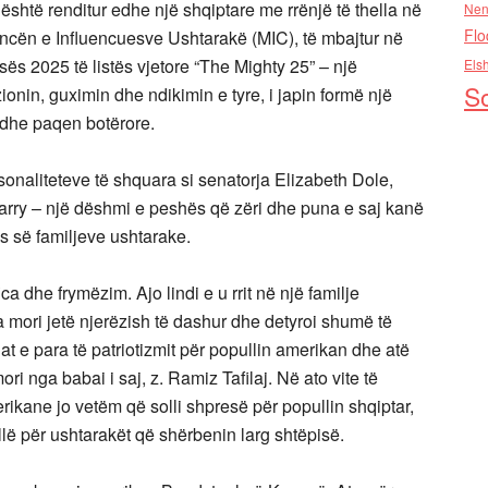
është renditur edhe një shqiptare me rrënjë të thella në
Nen
Flo
encën e Influencuesve Ushtarakë (MIC), të mbajtur në
sës 2025 të listës vjetore “The Mighty 25” – një
Els
So
zionin, guximin dhe ndikimin e tyre, i japin formë një
 dhe paqen botërore.
onaliteteve të shquara si senatorja Elizabeth Dole,
arry – një dëshmi e peshës që zëri dhe puna e saj kanë
s së familjeve ushtarake.
 dhe frymëzim. Ajo lindi e u rrit në një familje
a mori jetë njerëzish të dashur dhe detyroi shumë të
jat e para të patriotizmit për popullin amerikan dhe atë
ri nga babai i saj, z. Ramiz Tafilaj. Në ato vite të
ikane jo vetëm që solli shpresë për popullin shqiptar,
llë për ushtarakët që shërbenin larg shtëpisë.