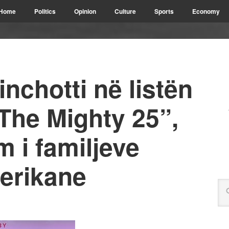
Home
Politics
Opinion
Culture
Sports
Economy
inchotti në listën
“The Mighty 25”,
m i familjeve
erikane