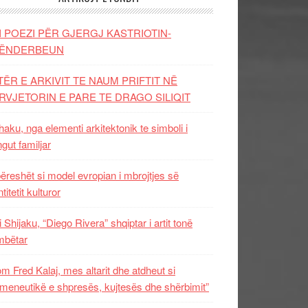
I POEZI PËR GJERGJ KASTRIOTIN-
ËNDERBEUN
TËR E ARKIVIT TE NAUM PRIFTIT NË
RVJETORIN E PARE TE DRAGO SILIQIT
aku, nga elementi arkitektonik te simboli i
ngut familjar
ëreshët si model evropian i mbrojtjes së
titetit kulturor
i Shijaku, “Diego Rivera” shqiptar i artit tonë
mbëtar
m Fred Kalaj, mes altarit dhe atdheut si
meneutikë e shpresës, kujtesës dhe shërbimit”