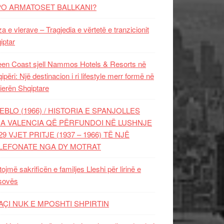
PO ARMATOSET BALLKANI?
za e vlerave – Tragjedia e vërtetë e tranzicionit
iptar
en Coast sjell Nammos Hotels & Resorts në
ipëri: Një destinacion i ri lifestyle merr formë në
ierën Shqiptare
EBLO (1966) / HISTORIA E SPANJOLLES
A VALENCIA QË PËRFUNDOI NË LUSHNJE
29 VJET PRITJE (1937 – 1966) TË NJË
LEFONATE NGA DY MOTRAT
tojmë sakrificën e familjes Lleshi për lirinë e
sovës
AÇI NUK E MPOSHTI SHPIRTIN