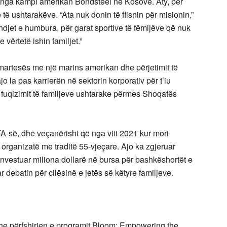
oi nga kampi amerikan Bondsteel në Kosovë. Aty, për
 të ushtarakëve. “Ata nuk donin të flisnin për misionin,”
indjet e humbura, për garat sportive të fëmijëve që nuk
 vërtetë ishin familjet.”
martesës me një marins amerikan dhe përjetimit të
ajo la pas karrierën në sektorin korporativ për t’iu
 fuqizimit të familjeve ushtarake përmes Shoqatës
A-së, dhe veçanërisht që nga viti 2021 kur mori
ë organizatë me traditë 55-vjeçare. Ajo ka zgjeruar
investuar miliona dollarë në bursa për bashkëshortët e
 debatin për cilësinë e jetës së këtyre familjeve.
he përfshirjen e programit Bloom: Empowering the