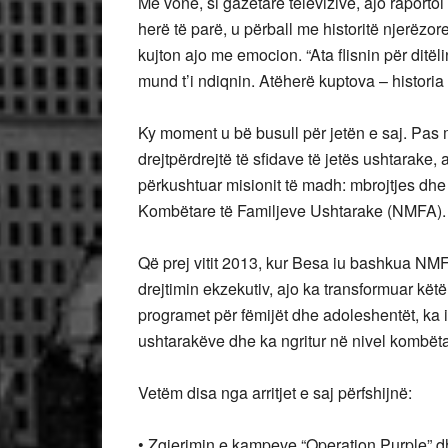
Më vonë, si gazetare televizive, ajo raport
herë të parë, u përball me historitë njerëzore
kujton ajo me emocion. “Ata flisnin për ditël
mund t’i ndiqnin. Atëherë kuptova – historia e
Ky moment u bë busull për jetën e saj. Pas 
drejtpërdrejtë të sfidave të jetës ushtarake, 
përkushtuar misionit të madh: mbrojtjes dhe
Kombëtare të Familjeve Ushtarake (NMFA).
Që prej vitit 2013, kur Besa iu bashkua NMF
drejtimin ekzekutiv, ajo ka transformuar kët
programet për fëmijët dhe adoleshentët, ka 
ushtarakëve dhe ka ngritur në nivel kombëtar
Vetëm disa nga arritjet e saj përfshijnë:
• Zgjerimin e kampeve “Operation Purple” d