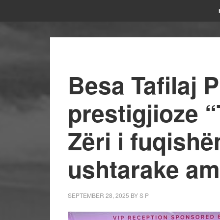
Besa Tafilaj P
prestigjioze 
Zëri i fuqishë
ushtarake am
SEPTEMBER 28, 2025
BY
S P