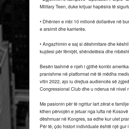
Military Teen, duke krijuar hapësira të sigur
• Dhënien e mbi 10 milionë dollarëve në bu
e arsimit dhe karrierës.
• Angazhimin e saj si dëshmitare dhe këshill
kujdesi për fëmijët, shëndetësia dhe mbësht
Besën tashmë e njeh i gjithë kombi amerika
pranishme në platformat më të mëdha medi
vitin 2022, ajo iu drejtua audiencës së zgjed
Congressional Club dhe u nderua në nivel 
Me pasionin për të ngritur lart zërat e fami
kthen përvojën e jetuar nga lufta në Kosovë
dëshmuar në Kongres, sa edhe kur ulet pra
Për të, çdo histori individuale është një gur