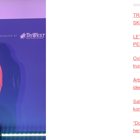
TR
SK
LE
PE
Oxh
tru
Arb
iden
Sal
ko
“Do
her