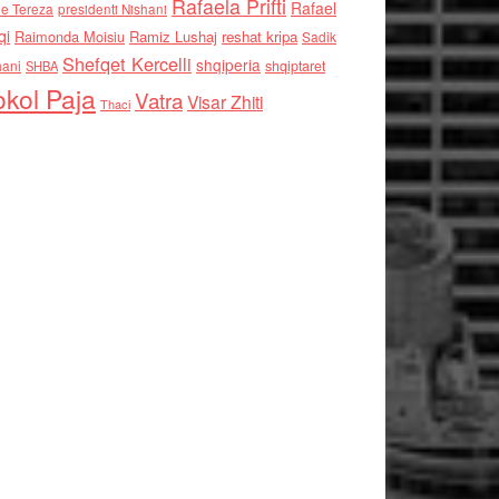
Rafaela Prifti
Rafael
e Tereza
presidenti Nishani
qi
Raimonda Moisiu
Ramiz Lushaj
reshat kripa
Sadik
Shefqet Kercelli
shqiperia
hani
shqiptaret
SHBA
kol Paja
Vatra
Visar Zhiti
Thaci