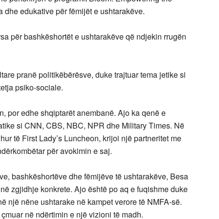
ta dhe edukative për fëmijët e ushtarakëve.
rsa për bashkëshortët e ushtarakëve që ndjekin rrugën
tare pranë politikëbërësve, duke trajtuar tema jetike si
etja psiko-sociale.
n, por edhe shqiptarët anembanë. Ajo ka qenë e
atike si CNN, CBS, NBC, NPR dhe Military Times. Në
hur të First Lady’s Luncheon, krijoi një partneritet me
ndërkombëtar për avokimin e saj.
ljeve, bashkëshortëve dhe fëmijëve të ushtarakëve, Besa
 në zgjidhje konkrete. Ajo është po aq e fuqishme duke
në një nëne ushtarake në kampet verore të NMFA-së.
 i çmuar në ndërtimin e një vizioni të madh.