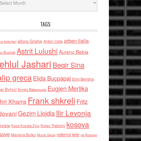
TAGS
arben llalla
alfons Grishaj
Anton Cefa
no kolonjari
Astrit Lulushi
Aurenc Bebja
an Bushati
ehlul Jashari
Beqir Sina
alip greca
Elida Buçpapaj
Elmi Berisha
Eugjen Merlika
er Bytyci
Ermira Babamusta
Frank shkreli
hri Xharra
Fritz
Ilir Levonja
Gezim Llojdia
dovani
kosova
rviste
Kolec Traboini
Keze Kozeta Zylo
sove
nderroi jete
Marjana Bulku
ne Kosove
Murat Gecaj