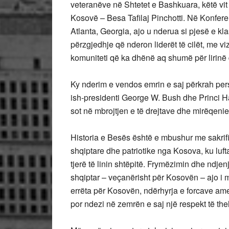
veteranëve në Shtetet e Bashkuara, këtë vit 
Kosovë – Besa Tafilaj Pinchotti. Në Konfer
Atlanta, Georgia, ajo u nderua si pjesë e kla
përzgjedhje që nderon liderët të cilët, me vi
komuniteti që ka dhënë aq shumë për lirinë
Ky nderim e vendos emrin e saj përkrah pers
ish-presidenti George W. Bush dhe Princi H
sot në mbrojtjen e të drejtave dhe mirëqenie
Historia e Besës është e mbushur me sakrifica
shqiptare dhe patriotike nga Kosova, ku luft
tjerë të linin shtëpitë. Frymëzimin dhe ndjen
shqiptar – veçanërisht për Kosovën – ajo i mo
errëta për Kosovën, ndërhyrja e forcave amer
por ndezi në zemrën e saj një respekt të the