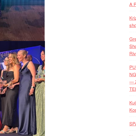
A 
Kri
shq
Gre
Shq
Riv
PU
NG
— 
TE
Kuj
Ko
SP