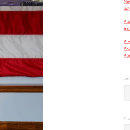
New
bot
Kod
e g
Kry
Aka
Ko
Kat
Ark