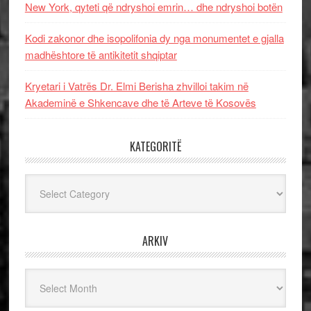
New York, qyteti që ndryshoi emrin… dhe ndryshoi botën
Kodi zakonor dhe isopolifonia dy nga monumentet e gjalla
madhështore të antikitetit shqiptar
Kryetari i Vatrës Dr. Elmi Berisha zhvilloi takim në
Akademinë e Shkencave dhe të Arteve të Kosovës
KATEGORITË
Kategoritë
ARKIV
Arkiv