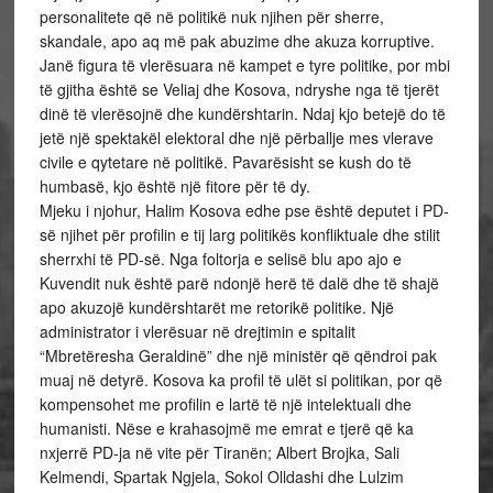
personalitete që në politikë nuk njihen për sherre,
skandale, apo aq më pak abuzime dhe akuza korruptive.
Janë figura të vlerësuara në kampet e tyre politike, por mbi
të gjitha është se Veliaj dhe Kosova, ndryshe nga të tjerët
dinë të vlerësojnë dhe kundërshtarin. Ndaj kjo betejë do të
jetë një spektakël elektoral dhe një përballje mes vlerave
civile e qytetare në politikë. Pavarësisht se kush do të
humbasë, kjo është një fitore për të dy.
Mjeku i njohur, Halim Kosova edhe pse është deputet i PD-
së njihet për profilin e tij larg politikës konfliktuale dhe stilit
sherrxhi të PD-së. Nga foltorja e selisë blu apo ajo e
Kuvendit nuk është parë ndonjë herë të dalë dhe të shajë
apo akuzojë kundërshtarët me retorikë politike. Një
administrator i vlerësuar në drejtimin e spitalit
“Mbretëresha Geraldinë” dhe një ministër që qëndroi pak
muaj në detyrë. Kosova ka profil të ulët si politikan, por që
kompensohet me profilin e lartë të një intelektuali dhe
humanisti. Nëse e krahasojmë me emrat e tjerë që ka
nxjerrë PD-ja në vite për Tiranën; Albert Brojka, Sali
Kelmendi, Spartak Ngjela, Sokol Olldashi dhe Lulzim