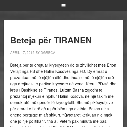
Beteja për TIRANEN
APRIL 17, 2015
BY
DGRECA
Beteja për të drejtuar kryeqytetin do të zhvillohet mes Erion
Veliajt nga PS dhe Halim Kosovës nga PD. Dy emrat u
prezantuan në të njëjtën ditë dhe thuajse në të njëjtën orë
nga drejtuesit e partive kryesore në vend. Kreu i PD-së dhe
kreu i Bashkisë së Tiranës, Lulzim Basha zgjodhi të
prezantoj mjekun e njohur Halim Kosova, në një takim me
demokratët në qendër të kryeqytetit. Shumë pikëpyetjeve
për emrat e tjerë që u përfolën nga djathta, Basha u ka
dhënë përgjigje mjaft shkurt. “Qytetarët kërkuan një mjek
dhe jo një politikan”, tha ai. Vetëm pak minuta më pas,