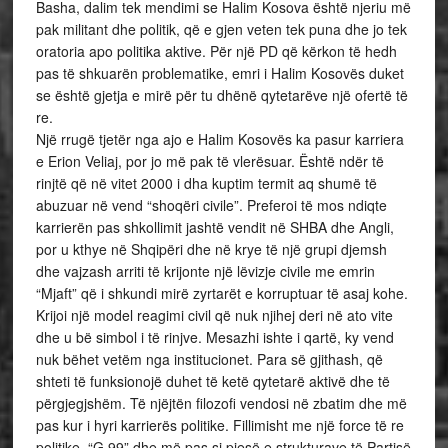
Basha, dalim tek mendimi se Halim Kosova është njeriu më
pak militant dhe politik, që e gjen veten tek puna dhe jo tek
oratoria apo politika aktive. Për një PD që kërkon të hedh
pas të shkuarën problematike, emri i Halim Kosovës duket
se është gjetja e mirë për tu dhënë qytetarëve një ofertë të
re.
Një rrugë tjetër nga ajo e Halim Kosovës ka pasur karriera
e Erion Veliaj, por jo më pak të vlerësuar. Është ndër të
rinjtë që në vitet 2000 i dha kuptim termit aq shumë të
abuzuar në vend “shoqëri civile”. Preferoi të mos ndiqte
karrierën pas shkollimit jashtë vendit në SHBA dhe Angli,
por u kthye në Shqipëri dhe në krye të një grupi djemsh
dhe vajzash arriti të krijonte një lëvizje civile me emrin
“Mjaft” që i shkundi mirë zyrtarët e korruptuar të asaj kohe.
Krijoi një model reagimi civil që nuk njihej deri në ato vite
dhe u bë simbol i të rinjve. Mesazhi ishte i qartë, ky vend
nuk bëhet vetëm nga institucionet. Para së gjithash, që
shteti të funksionojë duhet të ketë qytetarë aktivë dhe të
përgjegjshëm. Të njëjtën filozofi vendosi në zbatim dhe më
pas kur i hyri karrierës politike. Fillimisht me një force të re
politike, “G 99” dhe më pas si pjesë e strukturave të Partisë