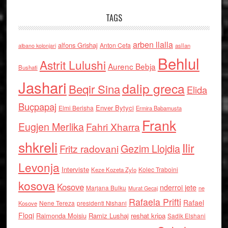
TAGS
arben llalla
alfons Grishaj
Anton Cefa
asllan
albano kolonjari
Behlul
Astrit Lulushi
Aurenc Bebja
Bushati
Jashari
dalip greca
Beqir Sina
Elida
Buçpapaj
Enver Bytyci
Elmi Berisha
Ermira Babamusta
Frank
Eugjen Merlika
Fahri Xharra
shkreli
Ilir
Gezim Llojdia
Fritz radovani
Levonja
Interviste
Kolec Traboini
Keze Kozeta Zylo
kosova
Kosove
nderroi jete
Marjana Bulku
ne
Murat Gecaj
Rafaela Prifti
Rafael
Nene Tereza
Kosove
presidenti Nishani
Floqi
Raimonda Moisiu
Ramiz Lushaj
reshat kripa
Sadik Elshani