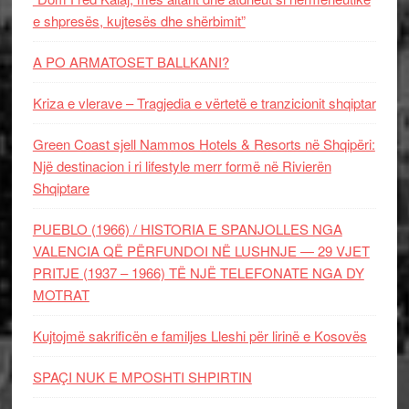
e shpresës, kujtesës dhe shërbimit”
A PO ARMATOSET BALLKANI?
Kriza e vlerave – Tragjedia e vërtetë e tranzicionit shqiptar
Green Coast sjell Nammos Hotels & Resorts në Shqipëri:
Një destinacion i ri lifestyle merr formë në Rivierën
Shqiptare
PUEBLO (1966) / HISTORIA E SPANJOLLES NGA
VALENCIA QË PËRFUNDOI NË LUSHNJE — 29 VJET
PRITJE (1937 – 1966) TË NJË TELEFONATE NGA DY
MOTRAT
Kujtojmë sakrificën e familjes Lleshi për lirinë e Kosovës
SPAÇI NUK E MPOSHTI SHPIRTIN