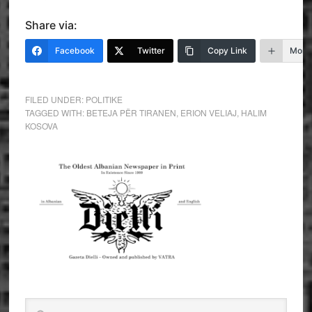
Share via:
Facebook
Twitter
Copy Link
More
FILED UNDER:
POLITIKE
TAGGED WITH:
BETEJA PËR TIRANEN
,
ERION VELIAJ
,
HALIM
KOSOVA