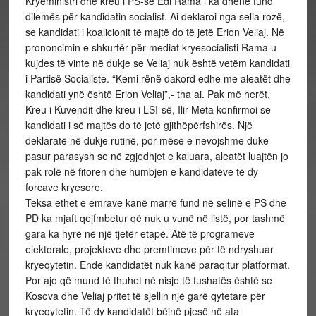
Kryeministri dhe kreu i PS-së Edi Rama i ka dhënë fund
dilemës për kandidatin socialist. Ai deklaroi nga selia rozë,
se kandidati i koalicionit të majtë do të jetë Erion Veliaj. Në
prononcimin e shkurtër për mediat kryesocialisti Rama u
kujdes të vinte në dukje se Veliaj nuk është vetëm kandidati
i Partisë Socialiste. “Kemi rënë dakord edhe me aleatët dhe
kandidati ynë është Erion Veliaj”,- tha ai. Pak më herët,
Kreu i Kuvendit dhe kreu i LSI-së, Ilir Meta konfirmoi se
kandidati i së majtës do të jetë gjithëpërfshirës. Një
deklaratë në dukje rutinë, por mëse e nevojshme duke
pasur parasysh se në zgjedhjet e kaluara, aleatët luajtën jo
pak rolë në fitoren dhe humbjen e kandidatëve të dy
forcave kryesore.
Teksa ethet e emrave kanë marrë fund në selinë e PS dhe
PD ka mjaft qejfmbetur që nuk u vunë në listë, por tashmë
gara ka hyrë në një tjetër etapë. Atë të programeve
elektorale, projekteve dhe premtimeve për të ndryshuar
kryeqytetin. Ende kandidatët nuk kanë paraqitur platformat.
Por ajo që mund të thuhet në nisje të fushatës është se
Kosova dhe Veliaj pritet të sjellin një garë qytetare për
kryeqytetin. Të dy kandidatët bëjnë pjesë në ata