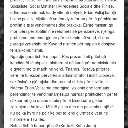
Socialiste. Sot si Ministër i Mirëqenies Sociale dhe Rinisë,
edhe pse ende nuk ka dy vite në detyrë, Erion Veliaj ka një
bilanc pozitiv. Mjaftojnë vetëm dy reforma për të përshkruar
profilin e tij si vendimarrës dhe praktikë. Është ministri që
mori përsipër zbatimin e reformës së pensioneve, një nga
problemet me emergjente për sistemin në vend, si dhe
paraqiti zyrtarisht në Kuvend nismën për hapjen e dosjeve
të ish-komunizmit.
Nga dje gara është e hapur. Pas prezantimit pritet që
kandidatët të shpallin platformat që kanë për administrimin
e qytetit më të madh në vend, Tiranës. Kosova pritet të
vërë në funksion përvojën si administrator i institucioneve,
saktësinë e një mjeku dhe recetat strikte për zhvillimin.
Ndërsa Erion Veliaj me energjinë, vizionin dhe formatin
perëndimor të vendimmarrjes,pa harruar prakticitetin për të
shkuar në çdo qoshe shpie për të biseduar e gjetur
zgjidhjen e halleve. Mbi të gjitha dhe me pasionin e një të
riu që ka hyrë në politikë për të lënë gjurmët e veta në
historinë e Tiranës.
Beteja është hapur që sot! (Kortezi: Koha Jone)