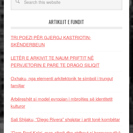
ARTIKUJT E FUNDIT
TRI POEZI PËR GJERGJ KASTRIOTIN-
SKËNDERBEUN
LETËR E ARKIVIT TE NAUM PRIFTIT NË
PERVJETORIN E PARE TE DRAGO SILIQIT
Oxhaku, nga elementi arkitektonik te simboli i trungut
familjar
Arbëreshët si model evropian i mbrojtjes së identitetit
kulturor
Sali Shijaku, “Diego Rivera” shqiptar i artit tonë kombëtar
“Dom Fred Kalaj, mes altarit dhe atdheut si hermeneutikë