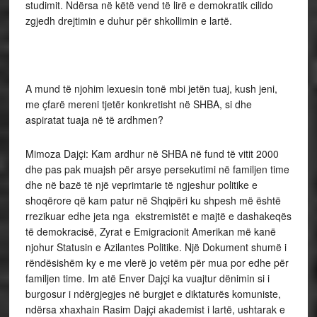
studimit. Ndërsa në këtë vend të lirë e demokratik cilido
zgjedh drejtimin e duhur për shkollimin e lartë.
A mund të njohim lexuesin tonë mbi jetën tuaj, kush jeni,
me çfarë mereni tjetër konkretisht në SHBA, si dhe
aspiratat tuaja në të ardhmen?
Mimoza Dajçi: Kam ardhur në SHBA në fund të vitit 2000
dhe pas pak muajsh për arsye persekutimi në familjen time
dhe në bazë të një veprimtarie të ngjeshur politike e
shoqërore që kam patur në Shqipëri ku shpesh më është
rrezikuar edhe jeta nga ekstremistët e majtë e dashakeqës
të demokracisë, Zyrat e Emigracionit Amerikan më kanë
njohur Statusin e Azilantes Politike. Një Dokument shumë i
rëndësishëm ky e me vlerë jo vetëm për mua por edhe për
familjen time. Im atë Enver Dajçi ka vuajtur dënimin si i
burgosur i ndërgjegjes në burgjet e diktaturës komuniste,
ndërsa xhaxhain Rasim Dajçi akademist i lartë, ushtarak e