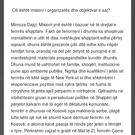
Cili është misioni i organizatës dhe objektivat e saj?
Mimoza Dajçi: Misioni ynë është i bazuar në të drejtat e
femrës shqiptare. Fakti që fenomeni i dhunës ka shoqëruar
mentalitetin e ulët të disa meshkujve shqiptarë edhe përtej
oqeanit, dhuna është prezente çdo ditë edhe këtu nëpër
familjet tona, prandaj na del për detyrë të punojmë e të
manifestojmë materiale propagandistike kundër dhunës.
Dhuna mund të ushtrohet në familje, shoqëri, institucione
pune apo ambjente publike. Ngritja dhe kualifikimi i jetës së
femrës në këtë lagje të New York-ut si dhe shkëmbimi i
eksperiencave pozitive mes njëra tjetrës në fusha të
ndryshme të jetës sjell përparim e mirëqënie. Gjithashtu ne
mbështesim gruan e persekutuar politike në Shqipëri që
përjetoi kalvarin më të egër të diktaturës komuniste,
femrën e dhunuar në Kosovë nga makineria serbe, plagë
lufte këto që më së shumti kanë dëmtuar femrën në
Kosovë, e akoma kanë pasoja të rënda për jetën e fëmijët
e tyre. Përkrahim vajzat e gratë në Mal të Zi, femrën Çame