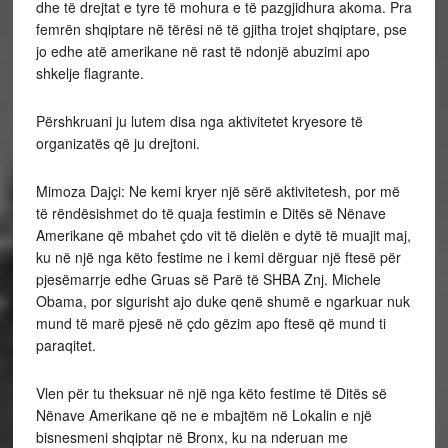
dhe të drejtat e tyre të mohura e të pazgjidhura akoma. Pra
femrën shqiptare në tërësi në të gjitha trojet shqiptare, pse
jo edhe atë amerikane në rast të ndonjë abuzimi apo
shkelje flagrante.
Përshkruani ju lutem disa nga aktivitetet kryesore të
organizatës që ju drejtoni.
Mimoza Dajçi: Ne kemi kryer një sërë aktivitetesh, por më
të rëndësishmet do të quaja festimin e Ditës së Nënave
Amerikane që mbahet çdo vit të dielën e dytë të muajit maj,
ku në një nga këto festime ne i kemi dërguar një ftesë për
pjesëmarrje edhe Gruas së Parë të SHBA Znj. Michele
Obama, por sigurisht ajo duke qenë shumë e ngarkuar nuk
mund të marë pjesë në çdo gëzim apo ftesë që mund ti
paraqitet.
Vlen për tu theksuar në një nga këto festime të Ditës së
Nënave Amerikane që ne e mbajtëm në Lokalin e një
bisnesmeni shqiptar në Bronx, ku na nderuan me