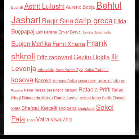
Behlul
Astrit Lulushi
Aurenc Bebja
Bushati
Jashari
dalip greca
Beqir Sina
Elida
Buçpapaj
Enver Bytyci
Elmi Berisha
Ermira Babamusta
Frank
Eugjen Merlika
Fahri Xharra
shkreli
Ilir
Gezim Llojdia
Fritz radovani
Levonja
Interviste
Kolec Traboini
Keze Kozeta Zylo
kosova
Kosove
nderroi jete
Marjana Bulku
ne
Murat Gecaj
Rafaela Prifti
Rafael
Nene Tereza
Kosove
presidenti Nishani
Floqi
Raimonda Moisiu
Ramiz Lushaj
reshat kripa
Sadik Elshani
Sokol
Shefqet Kercelli
shqiperia
shqiptaret
SHBA
Paja
Vatra
Visar Zhiti
Thaci