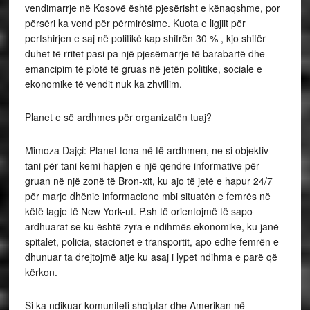
vendimarrje në Kosovë është pjesërisht e kënaqshme, por
përsëri ka vend për përmirësime. Kuota e ligjiit për
perfshirjen e saj në politikë kap shifrën 30 % , kjo shifër
duhet të rritet pasi pa një pjesëmarrje të barabartë dhe
emancipim të plotë të gruas në jetën politike, sociale e
ekonomike të vendit nuk ka zhvillim.
Planet e së ardhmes për organizatën tuaj?
Mimoza Dajçi: Planet tona në të ardhmen, ne si objektiv
tani për tani kemi hapjen e një qendre informative për
gruan në një zonë të Bron-xit, ku ajo të jetë e hapur 24/7
për marje dhënie informacione mbi situatën e femrës në
këtë lagje të New York-ut. P.sh të orientojmë të sapo
ardhuarat se ku është zyra e ndihmës ekonomike, ku janë
spitalet, policia, stacionet e transportit, apo edhe femrën e
dhunuar ta drejtojmë atje ku asaj i lypet ndihma e parë që
kërkon.
Si ka ndikuar komuniteti shqiptar dhe Amerikan në