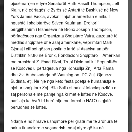
pjesëmarrjen e tyre Senatorët Ruth Hasell Thompson, Jeff
Klain, një përfaqësi e Zyrës së Antarit të Bashkisë në New
York James Vacca, avokati i njohur amerikan e miku i
ngushtë i shqiptarëve Stiven Kaufman, Drejtori i
përgjithshëm i Bisneseve në Bronx Joseph Thompson,
përfaqësues nga Organizata Shqiptare Vatra, gazetarë të
medias shqiptare dhe asaj amerikane, veprimtari Mark
Gjonaj i cili sot gëzon postin e lartë si Asablyman për
Distriktin Nr.80 në Bronx, Fondacioni Shqiptaro – Amerikan
me president Z. Esad Rizai, Trupi Diplomatik i Republikës
së Kosovës u përfaqësua nga Konsullja Znj. Arta Rama
dhe Zv, Ambasadorja në Washington, DC Znj. Gjeneza
Budima, etj. Në një nga këto festa poetja e humanistja e
njohur shqiptare Znj. Rita Saliu shpalosi fotoekspozitën e
saj personale me pamje nga krimet e luftës në Kosovë,
pasi ajo ka hyrë tri herë atje me forcat e NATO-s gjatë
periudhës së luftës.
Ndarja e ndihmave ushqimore për gratë me të ardhura të
pakta financiare e veçanerisht ndaj atyre që ka në