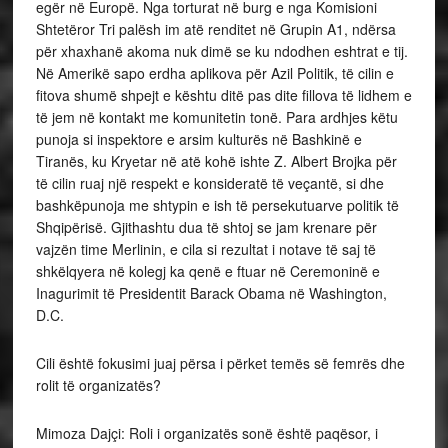
egër në Europë. Nga torturat në burg e nga Komisioni
Shtetëror Tri palësh im atë renditet në Grupin A1, ndërsa
për xhaxhanë akoma nuk dimë se ku ndodhen eshtrat e tij.
Në Amerikë sapo erdha aplikova për Azil Politik, të cilin e
fitova shumë shpejt e kështu ditë pas dite fillova të lidhem e
të jem në kontakt me komunitetin tonë. Para ardhjes këtu
punoja si inspektore e arsim kulturës në Bashkinë e
Tiranës, ku Kryetar në atë kohë ishte Z. Albert Brojka për
të cilin ruaj një respekt e konsideratë të veçantë, si dhe
bashkëpunoja me shtypin e ish të persekutuarve politik të
Shqipërisë. Gjithashtu dua të shtoj se jam krenare për
vajzën time Merlinin, e cila si rezultat i notave të saj të
shkëlqyera në kolegj ka qenë e ftuar në Ceremoninë e
Inagurimit të Presidentit Barack Obama në Washington,
D.C.
Cili është fokusimi juaj përsa i përket temës së femrës dhe
rolit të organizatës?
Mimoza Dajçi: Roli i organizatës sonë është paqësor, i