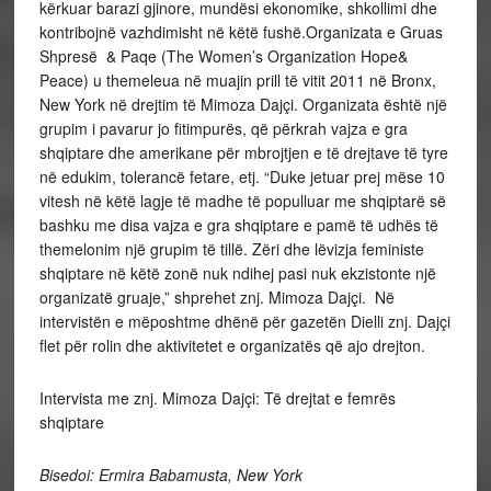
kërkuar barazi gjinore, mundësi ekonomike, shkollimi dhe
kontribojnë vazhdimisht në këtë fushë.Organizata e Gruas
Shpresë & Paqe (The Women’s Organization Hope&
Peace) u themeleua në muajin prill të vitit 2011 në Bronx,
New York në drejtim të Mimoza Dajçi. Organizata është një
grupim i pavarur jo fitimpurës, që përkrah vajza e gra
shqiptare dhe amerikane për mbrojtjen e të drejtave të tyre
në edukim, tolerancë fetare, etj. “Duke jetuar prej mëse 10
vitesh në këtë lagje të madhe të populluar me shqiptarë së
bashku me disa vajza e gra shqiptare e pamë të udhës të
themelonim një grupim të tillë. Zëri dhe lëvizja feministe
shqiptare në këtë zonë nuk ndihej pasi nuk ekzistonte një
organizatë gruaje,” shprehet znj. Mimoza Dajçi. Në
intervistën e mëposhtme dhënë për gazetën Dielli znj. Dajçi
flet për rolin dhe aktivitetet e organizatës që ajo drejton.
Intervista me znj. Mimoza Dajçi: Të drejtat e femrës
shqiptare
Bisedoi: Ermira Babamusta, New York