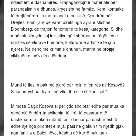
ndjeshëm e dashamirës. Prapagandojmë materiale për
parandalimin e dhunës, kryesisht në familje. Kemi kontatke
të drejtëpërdrejta me rajonet e policisë, Qendrën për
Drejtësi Familjare që varet direkt nga Zyra e Michael
Bloomberg, që trajton fenomene të kësaj kategorie. Si dhe
mbështesim çdo lloj inisiative që i shërben mirëqënies e
ngritjes së vlerave humane, kulturore e artistike të çdo
njerës. Ne dënojmë krimin e dhunën, marim në brojtje
viktimën e individin e lënduar.
Mund të flasim pak më gjerë për rolin e femrës në Kosovë?
Si ka ndryshuar ky rol në vite dhe si e shikoni sot?
Mimoza Dajçi: Kosova si për çdo shqiptar edhe për mua ka
qenë një ëndërr ta shikonim të lirë, të pavarur e të
bashkuar me tokën mëmë, por dashur pa dashur është
edhe një nga prioritet e mija, pasi në gjakun tim rrjedh gjak
nga familja e Boletinëve, kështu që kurrë nuk kam