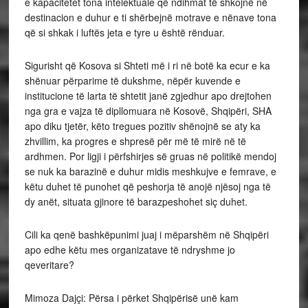
e kapacitetet tona intelektuale që ndihmat të shkojnë në
destinacion e duhur e ti shërbejnë motrave e nënave tona
që si shkak i luftës jeta e tyre u është rënduar.
Sigurisht që Kosova si Shteti më i ri në botë ka ecur e ka
shënuar përparime të dukshme, nëpër kuvende e
institucione të larta të shtetit janë zgjedhur apo drejtohen
nga gra e vajza të dipllomuara në Kosovë, Shqipëri, SHA
apo diku tjetër, këto tregues pozitiv shënojnë se aty ka
zhvillim, ka progres e shpresë për më të mirë në të
ardhmen. Por ligji i përfshirjes së gruas në politikë mendoj
se nuk ka barazinë e duhur midis meshkujve e femrave, e
këtu duhet të punohet që peshorja të anojë njësoj nga të
dy anët, situata gjinore të barazpeshohet siç duhet.
Cili ka qenë bashkëpunimi juaj i mëparshëm në Shqipëri
apo edhe këtu mes organizatave të ndryshme jo
qeveritare?
Mimoza Dajçi: Përsa i përket Shqipërisë unë kam