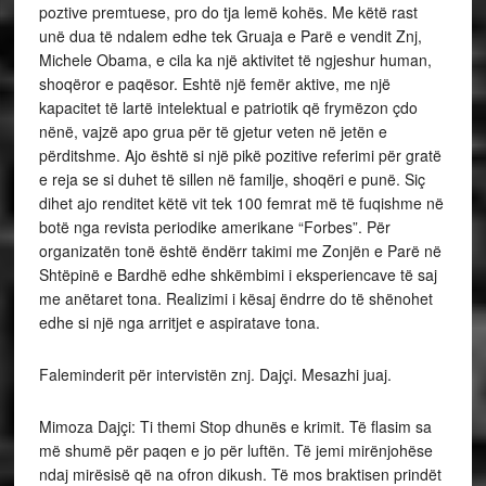
poztive premtuese, pro do tja lemë kohës. Me këtë rast
unë dua të ndalem edhe tek Gruaja e Parë e vendit Znj,
Michele Obama, e cila ka një aktivitet të ngjeshur human,
shoqëror e paqësor. Eshtë një femër aktive, me një
kapacitet të lartë intelektual e patriotik që frymëzon çdo
nënë, vajzë apo grua për të gjetur veten në jetën e
përditshme. Ajo është si një pikë pozitive referimi për gratë
e reja se si duhet të sillen në familje, shoqëri e punë. Siç
dihet ajo renditet këtë vit tek 100 femrat më të fuqishme në
botë nga revista periodike amerikane “Forbes”. Për
organizatën tonë është ëndërr takimi me Zonjën e Parë në
Shtëpinë e Bardhë edhe shkëmbimi i eksperiencave të saj
me anëtaret tona. Realizimi i kësaj ëndrre do të shënohet
edhe si një nga arritjet e aspiratave tona.
Faleminderit për intervistën znj. Dajçi. Mesazhi juaj.
Mimoza Dajçi: Ti themi Stop dhunës e krimit. Të flasim sa
më shumë për paqen e jo për luftën. Të jemi mirënjohëse
ndaj mirësisë që na ofron dikush. Të mos braktisen prindët