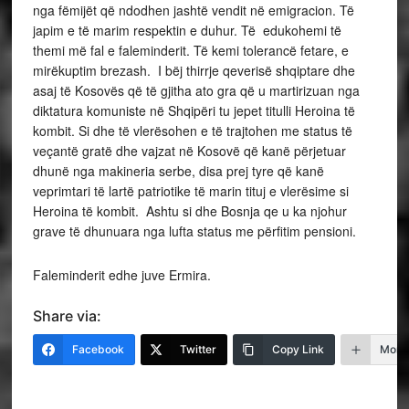
nga fëmijët që ndodhen jashtë vendit në emigracion. Të
japim e të marim respektin e duhur. Të edukohemi të
themi më fal e faleminderit. Të kemi tolerancë fetare, e
mirëkuptim brezash. I bëj thirrje qeverisë shqiptare dhe
asaj të Kosovës që të gjitha ato gra që u martirizuan nga
diktatura komuniste në Shqipëri tu jepet titulli Heroina të
kombit. Si dhe të vlerësohen e të trajtohen me status të
veçantë gratë dhe vajzat në Kosovë që kanë përjetuar
dhunë nga makineria serbe, disa prej tyre që kanë
veprimtari të lartë patriotike të marin tituj e vlerësime si
Heroina të kombit. Ashtu si dhe Bosnja qe u ka njohur
grave të dhunuara nga lufta status me përfitim pensioni.
Faleminderit edhe juve Ermira.
Share via:
Facebook
Twitter
Copy Link
More