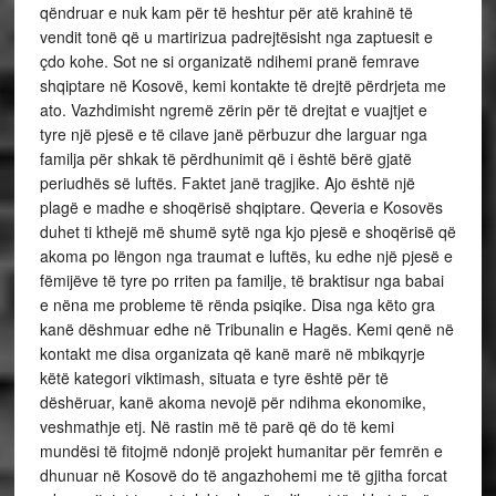
qëndruar e nuk kam për të heshtur për atë krahinë të
vendit tonë që u martirizua padrejtësisht nga zaptuesit e
çdo kohe. Sot ne si organizatë ndihemi pranë femrave
shqiptare në Kosovë, kemi kontakte të drejtë përdrjeta me
ato. Vazhdimisht ngremë zërin për të drejtat e vuajtjet e
tyre një pjesë e të cilave janë përbuzur dhe larguar nga
familja për shkak të përdhunimit që i është bërë gjatë
periudhës së luftës. Faktet janë tragjike. Ajo është një
plagë e madhe e shoqërisë shqiptare. Qeveria e Kosovës
duhet ti kthejë më shumë sytë nga kjo pjesë e shoqërisë që
akoma po lëngon nga traumat e luftës, ku edhe një pjesë e
fëmijëve të tyre po rriten pa familje, të braktisur nga babai
e nëna me probleme të rënda psiqike. Disa nga këto gra
kanë dëshmuar edhe në Tribunalin e Hagës. Kemi qenë në
kontakt me disa organizata që kanë marë në mbikqyrje
këtë kategori viktimash, situata e tyre është për të
dëshëruar, kanë akoma nevojë për ndihma ekonomike,
veshmathje etj. Në rastin më të parë që do të kemi
mundësi të fitojmë ndonjë projekt humanitar për femrën e
dhunuar në Kosovë do të angazhohemi me të gjitha forcat