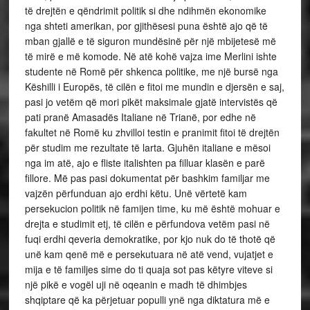
të drejtën e qëndrimit politik si dhe ndihmën ekonomike
nga shteti amerikan, por gjithësesi puna është ajo që të
mban gjallë e të siguron mundësinë për një mbijetesë më
të mirë e më komode. Në atë kohë vajza ime Merlini ishte
studente në Romë për shkenca politike, me një bursë nga
Këshilli i Europës, të cilën e fitoi me mundin e djersën e saj,
pasi jo vetëm që mori pikët maksimale gjatë intervistës që
pati pranë Amasadës Italiane në Trianë, por edhe në
fakultet në Romë ku zhvilloi testin e pranimit fitoi të drejtën
për studim me rezultate të larta. Gjuhën italiane e mësoi
nga im atë, ajo e fliste italishten pa filluar klasën e parë
fillore. Më pas pasi dokumentat për bashkim familjar me
vajzën përfunduan ajo erdhi këtu. Unë vërtetë kam
persekucion politik në famijen time, ku më është mohuar e
drejta e studimit etj, të cilën e përfundova vetëm pasi në
fuqi erdhi qeveria demokratike, por kjo nuk do të thotë që
unë kam qenë më e persekutuara në atë vend, vujatjet e
mija e të familjes sime do ti quaja sot pas këtyre viteve si
një pikë e vogël uji në oqeanin e madh të dhimbjes
shqiptare që ka përjetuar populli ynë nga diktatura më e