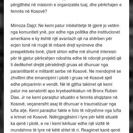
përgjithësi në misionin e organizatës tuaj, dhe përkrhajen e
femrës në Kosovë?
Mimoza Dajçi: Ne kemi patur mbështetje të gjerë jo vetëm
nga komuniteti ynë, por edhe nga politika dhe institucionet
amerikane e ky është një avantazh që na shërben për
ecjen tonë në rrugë të mbarë drejt synimeve dhe
prespektivës tonë, çfarë shton edhe më shumë interesin
për të gjetur përkrahjen ndoshta edhe të ndonjë projekti që
ti dedikohet drejtë përsëdrejti gruas së dhunuar nga
paramilitarët e militarët serbe në Kosovë. Ne mendojmë se
zhvillimi dhe emancipimi i plotë i gruas në Kosovë sjell
edhe përparimin e vendit. Në të gjitha takimet që kemi
patur me senatorët apo kryebashkiakun në Bronx Ruben
Dias. Jr ne kemi paraqitur situatën e femrës shqiptare në
Kosovë, veçanersiht asaj të dhunuar e traumatizuar nga
lufta atje. Kemi paraqitur fakte e foto të ndryshme nga lufta
e krimet në Kosovë. Ndërgjegjësimi i tyre për këtë situatë
ka qenë i plotë, e ne i kemi kërkuar edhe një vizitë të
mundshme të tyre në këtë shtet të ri. Reagimet kanë qenë