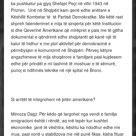
ka pushkatur pa gjyq Shefqet Peçi në vitin 1943 në
Prizren. Unë në Shqipëri kam qenë edhe anëtare e
Këshillit Kombetar të të Partisë Demokratike. Me këtë rast
shpreh falenderimet e mija të sinqerta për këtë Institucion
si dhe Qeverinë Amerikane që mirëpret e pais me të gjitha
dokumentat e qëndrimit edhe shqiptarët që kanë një të
kalur të hidhur e me plot aktivitet për demokracinë e
përmbysjen e komunizmit në Shqipëri. Përveç këtyre
angazhimeve të mija shoqërore e familjare pasi kujdesem
edhe për prindët e mi tashmë të moshuar e të sëmurë,
punoj si ndihmës teknike në një spital në Bronx.
Si arritët të integroheni në jetën amerikane?
Mimoza Dajçi: Për këdo që largohet nga vendi e familja
emigracioni është i rëndë, aq më tepër kur kushtet
ekonomike janë të vështira, kështu ka ndodhur edhe me
mua, pasi vonë u stabilizova me një punë fikse, kisha fituar