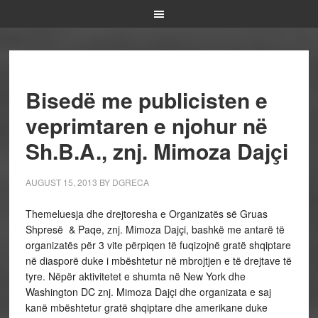
Bisedë me publicisten e
veprimtaren e njohur në
Sh.B.A., znj. Mimoza Dajçi
AUGUST 15, 2013
BY
DGRECA
Themeluesja dhe drejtoresha e Organizatës së Gruas
Shpresë & Paqe, znj. Mimoza Dajçi, bashkë me antarë të
organizatës për 3 vite përpiqen të fuqizojnë gratë shqiptare
në diasporë duke i mbështetur në mbrojtjen e të drejtave të
tyre. Nëpër aktivitetet e shumta në New York dhe
Washington DC znj. Mimoza Dajçi dhe organizata e saj
kanë mbështetur gratë shqiptare dhe amerikane duke