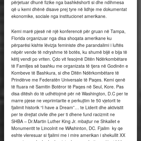
përjetuar dhunë fizike nga bashkëshorti si dhe ndihmesa
që u kemi dhënë disave prej tyre në lidhje me dokumentat
ekonomike, sociale nga institucionet amerikane.
Kemi marë pjesë në një konferencë për gruan në Tampa,
Florida organizuar nga disa shoqata amerikane ku
përparësi kishte lëvizja feministe dhe parandalimi i luftës
nëpër vende të ndryshme të botës, ku shumë bijë e bija të
këtij vendi po vriten. Çdo vit fesojmë Ditën Ndërkombëtare
të Familjes së bashku me organizata të tjera në Godinën e
Kombeve të Bashkura, si dhe Ditën Ndërkombëtare të
Prindërve me Federatën Universale të Paqes. Kemi qenë
të ftuara në Samitin Botëror të Paqes në Seul, Kore. Pas
disa ditësh do të udhëtojmë për në Washington, D.C per te
marre pjese ne veprimtarite e perkujtim te 50 vjetorit te
fjalimit historik “I have a Dream”… te Liderit dhe aktivistit
per te drejtat civile dhe per ti dhene fund racizmit ne
SHBA – Dr.Martin Luther King Jr. mbajtur ne Shkallet e
Monumentit te Lincolnit ne WAshinton, DC. Fjalim ky qe
eshte vleresuar si fjalimi me i mire amerikan i shekullit XX