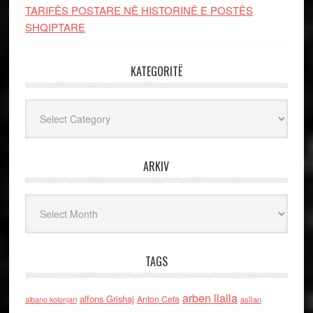
TARIFËS POSTARE NË HISTORINË E POSTËS
SHQIPTARE
KATEGORITË
Kategoritë
ARKIV
Arkiv
TAGS
arben llalla
alfons Grishaj
Anton Cefa
asllan
albano kolonjari