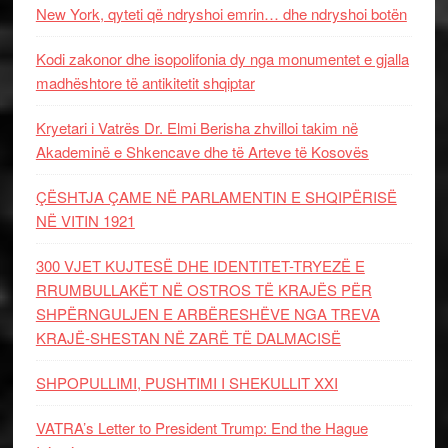
New York, qyteti që ndryshoi emrin… dhe ndryshoi botën
Kodi zakonor dhe isopolifonia dy nga monumentet e gjalla
madhështore të antikitetit shqiptar
Kryetari i Vatrës Dr. Elmi Berisha zhvilloi takim në
Akademinë e Shkencave dhe të Arteve të Kosovës
ÇËSHTJA ÇAME NË PARLAMENTIN E SHQIPËRISË
NË VITIN 1921
300 VJET KUJTESË DHE IDENTITET-TRYEZË E
RRUMBULLAKËT NË OSTROS TË KRAJËS PËR
SHPËRNGULJEN E ARBËRESHËVE NGA TREVA
KRAJË-SHESTAN NË ZARË TË DALMACISË
SHPOPULLIMI, PUSHTIMI I SHEKULLIT XXI
VATRA’s Letter to President Trump: End the Hague