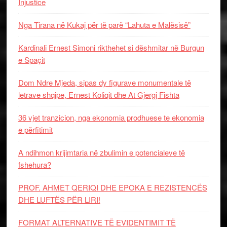
Injustice
Nga Tirana në Kukaj për të parë “Lahuta e Malësisë”
Kardinali Ernest Simoni rikthehet si dëshmitar në Burgun
e Spaçit
Dom Ndre Mjeda, sipas dy figurave monumentale të
letrave shqipe, Ernest Koliqit dhe At Gjergj Fishta
36 vjet tranzicion, nga ekonomia prodhuese te ekonomia
e përfitimit
A ndihmon krijimtaria në zbulimin e potencialeve të
fshehura?
PROF. AHMET QERIQI DHE EPOKA E REZISTENCЁS
DHE LUFTЁS PЁR LIRI!
FORMAT ALTERNATIVE TË EVIDENTIMIT TË