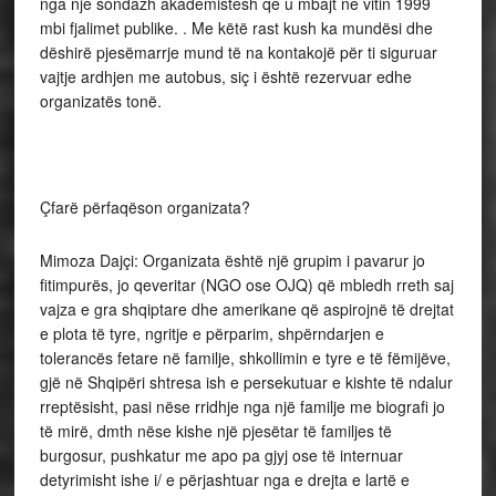
nga nje sondazh akademistesh qe u mbajt ne vitin 1999
mbi fjalimet publike. . Me këtë rast kush ka mundësi dhe
dëshirë pjesëmarrje mund të na kontakojë për ti siguruar
vajtje ardhjen me autobus, siç i është rezervuar edhe
organizatës tonë.
Çfarë përfaqëson organizata?
Mimoza Dajçi: Organizata është një grupim i pavarur jo
fitimpurës, jo qeveritar (NGO ose OJQ) që mbledh rreth saj
vajza e gra shqiptare dhe amerikane që aspirojnë të drejtat
e plota të tyre, ngritje e përparim, shpërndarjen e
tolerancës fetare në familje, shkollimin e tyre e të fëmijëve,
gjë në Shqipëri shtresa ish e persekutuar e kishte të ndalur
rreptësisht, pasi nëse rridhje nga një familje me biografi jo
të mirë, dmth nëse kishe një pjesëtar të familjes të
burgosur, pushkatur me apo pa gjyj ose të internuar
detyrimisht ishe i/ e përjashtuar nga e drejta e lartë e