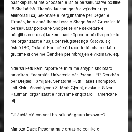
bashkëpunuar me Shoqatën e ish të persekutuarve politikë
të Shqipërisë, Tiranës, ku kam qenë e zgjedhur nga
elektorati i saj Sekretare e Përgjithshme për Degën e
Tiranës, kam qenë themeluese e Shoqatës së Gruas ish të
persekutuar politike të Shqipërisë dhe sekretare e
përgjithshme e saj ku kemi bashkëpunuar në disa projekte
me organizatat e huaja për refugjatet nga Kosova, siç
është IRC, Oxfami. Kam përsëri raporte të mira me këto
grupime si dhe me Qendrën për mbrojtjen e viktimave, etj.
Ndërsa këtu kemi raporte të mira me shtypin shqiptaro –
amerikan, Federatën Universale për Paqen UFP, Qendrën
për Drejtësi Familjare, Senatoret Ruth Hasell Thompson,
Jeff Klain, Asamblyman Z. Mark Gjonaj, avokatin Stiven
Kaufman, organizatat e ndryshme shqiptaro – amerikane
etj.
Cili është një moment historik për gruan kosovare?
Mimoza Dajçi: Pjesëmarrja e gruas në politikë e