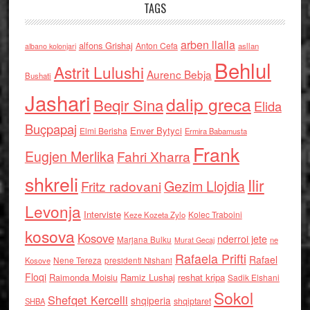
TAGS
arben llalla
alfons Grishaj
Anton Cefa
asllan
albano kolonjari
Behlul
Astrit Lulushi
Aurenc Bebja
Bushati
Jashari
dalip greca
Beqir Sina
Elida
Buçpapaj
Enver Bytyci
Elmi Berisha
Ermira Babamusta
Frank
Eugjen Merlika
Fahri Xharra
shkreli
Ilir
Gezim Llojdia
Fritz radovani
Levonja
Interviste
Kolec Traboini
Keze Kozeta Zylo
kosova
Kosove
nderroi jete
Marjana Bulku
ne
Murat Gecaj
Rafaela Prifti
Rafael
Nene Tereza
Kosove
presidenti Nishani
Floqi
Raimonda Moisiu
Ramiz Lushaj
reshat kripa
Sadik Elshani
Sokol
Shefqet Kercelli
shqiperia
shqiptaret
SHBA