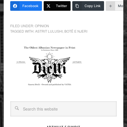
Facebook
Twitter
Copy Link
More
FILED UNDER:
OPINION
TAGGED WITH:
ASTRIT LULUSHI
,
BOTË E NJERI