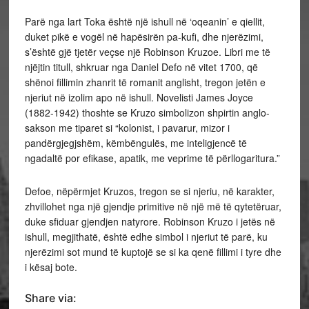
Parë nga lart Toka është një ishull në ‘oqeanin’ e qiellit,
duket pikë e vogël në hapësirën pa-kufi, dhe njerëzimi,
s’është gjë tjetër veçse
një Robinson Kruzoe. Libri me të
njëjtin titull, shkruar nga Daniel Defo në vitet 1700, që
shënoi fillimin zhanrit të romanit anglisht, tregon jetën e
njeriut në izolim apo në ishull. Novelisti James Joyce
(1882-1942) thoshte se Kruzo simbolizon shpirtin anglo-
sakson me tiparet si “kolonist, i pavarur, mizor i
pandërgjegjshëm, këmbëngulës, me inteligjencë të
ngadaltë por efikase, apatik, me veprime të përllogaritura.”
Defoe, nëpërmjet Kruzos, tregon se si njeriu, në karakter,
zhvillohet nga një gjendje primitive në një më të qytetëruar,
duke sfiduar gjendjen natyrore. Robinson Kruzo i jetës në
ishull, megjithatë, është edhe simbol i njeriut të parë, ku
njerëzimi sot mund të kuptojë se si ka qenë fillimi i tyre dhe
i kësaj bote.
Share via: