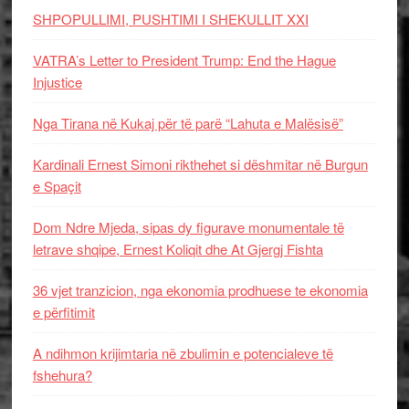
SHPOPULLIMI, PUSHTIMI I SHEKULLIT XXI
VATRA’s Letter to President Trump: End the Hague
Injustice
Nga Tirana në Kukaj për të parë “Lahuta e Malësisë”
Kardinali Ernest Simoni rikthehet si dëshmitar në Burgun
e Spaçit
Dom Ndre Mjeda, sipas dy figurave monumentale të
letrave shqipe, Ernest Koliqit dhe At Gjergj Fishta
36 vjet tranzicion, nga ekonomia prodhuese te ekonomia
e përfitimit
A ndihmon krijimtaria në zbulimin e potencialeve të
fshehura?