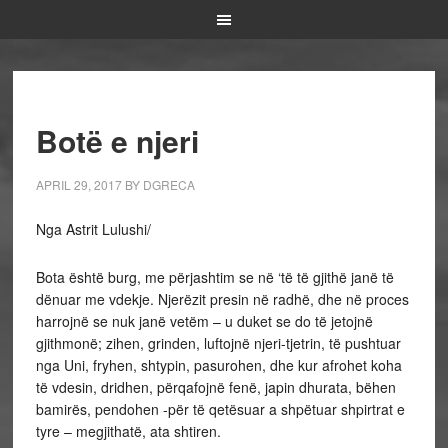
Botë e njeri
APRIL 29, 2017
BY
DGRECA
Nga Astrit Lulushi/
Bota është burg, me përjashtim se në ‘të të gjithë janë të
dënuar me vdekje. Njerëzit presin në radhë, dhe në proces
harrojnë se nuk janë vetëm – u duket se do të jetojnë
gjithmonë; zihen, grinden, luftojnë njeri-tjetrin, të pushtuar
nga Uni, fryhen, shtypin, pasurohen, dhe kur afrohet koha
të vdesin, dridhen, përqafojnë fenë, japin dhurata, bëhen
bamirës, pendohen -për të qetësuar a shpëtuar shpirtrat e
tyre – megjithatë, ata shtiren.