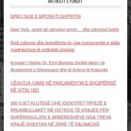
ARTIKUJT E FUNDIT
SPAÇI NUK E MPOSHTI SHPIRTIN
New York, qyteti që ndryshoi emrin… dhe ndryshoi botën
Kodi zakonor dhe isopolifonia dy nga monumentet e gjalla
madhështore të antikitetit shqiptar
Kryetari i Vatrës Dr. Elmi Berisha zhvilloi takim në
Akademinë e Shkencave dhe të Arteve të Kosovës
ÇËSHTJA ÇAME NË PARLAMENTIN E SHQIPËRISË
NË VITIN 1921
300 VJET KUJTESË DHE IDENTITET-TRYEZË E
RRUMBULLAKËT NË OSTROS TË KRAJËS PËR
SHPËRNGULJEN E ARBËRESHËVE NGA TREVA
KRAJË-SHESTAN NË ZARË TË DALMACISË