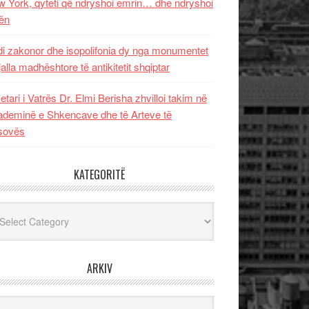
 York, qyteti që ndryshoi emrin… dhe ndryshoi
ën
i zakonor dhe isopolifonia dy nga monumentet
jalla madhështore të antikitetit shqiptar
etari i Vatrës Dr. Elmi Berisha zhvilloi takim në
deminë e Shkencave dhe të Arteve të
sovës
KATEGORITË
egoritë
ARKIV
iv