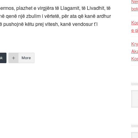
New
mos, plazhet e virgjëra të Llagamit, të Livadhit, të
bot
kanë qenë një zbulim i vërtetë, për ata që kanë ardhur
Kod
që pushojnë këtu prej vitesh, kanë vendosur t’i
e g
Kry
Aka
Ko
nk
More
Kat
Ark