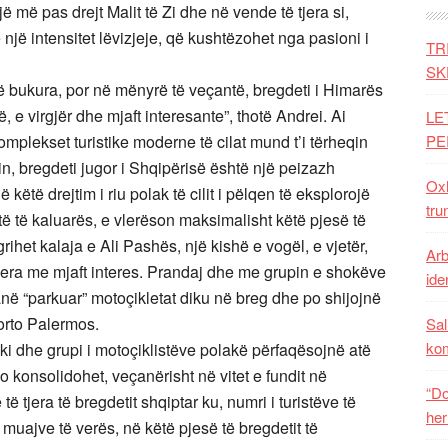
ë më pas drejt Malit të Zi dhe në vende të tjera si,
 një intensitet lëvizjeje, që kushtëzohet nga pasioni i
TR
SK
 bukura, por në mënyrë të veçantë, bregdeti i Himarës
, e virgjër dhe mjaft interesante”, thotë Andrei. Ai
LE
mplekset turistike moderne të cilat mund t’i tërheqin
PE
ein, bregdeti jugor i Shqipërisë është një peizazh
Oxh
ëtë drejtim i riu polak të cilit i pëlqen të eksplorojë
tru
 të kaluarës, e vlerëson maksimalisht këtë pjesë të
ihet kalaja e Ali Pashës, një kishë e vogël, e vjetër,
Arb
 tjera me mjaft interes. Prandaj dhe me grupin e shokëve
iden
anë “parkuar” motoçikletat diku në breg dhe po shijojnë
Porto Palermos.
Sal
ko
ki dhe grupi i motoçiklistëve polakë përfaqësojnë atë
o konsolidohet, veçanërisht në vitet e fundit në
“Do
 tjera të bregdetit shqiptar ku, numri i turistëve të
her
 muajve të verës, në këtë pjesë të bregdetit të