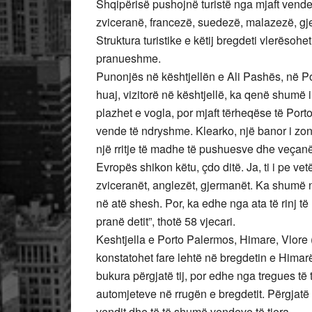
Shqipërisë pushojnë turistë nga mjaft vende
zviceranë, francezë, suedezë, malazezë, g
Struktura turistike e këtij bregdeti vlerëso
pranueshme.
Punonjës në kështjellën e Ali Pashës, në Port
huaj, vizitorë në kështjellë, ka qenë shumë 
plazhet e vogla, por mjaft tërheqëse të Por
vende të ndryshme. Klearko, një banor i zonës
një rritje të madhe të pushuesve dhe veçanëri
Evropës shikon këtu, çdo ditë. Ja, ti i pe vet
zviceranët, anglezët, gjermanët. Ka shumë ng
në atë shesh. Por, ka edhe nga ata të rinj të
pranë detit”, thotë 58 vjecari.
Keshtjella e Porto Palermos, Himare, Vlore (
konstatohet fare lehtë në bregdetin e Himar
bukura përgjatë tij, por edhe nga tregues të tj
automjeteve në rrugën e bregdetit. Përgjatë 
vendit dhe të të shumë vendeve të tjera.