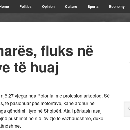
Home
Politics
Opinion
Culture
Sports
Economy
marës, fluks në
ëve të huaj
ë një 27 vjeçar nga Polonia, me profesion arkeolog. Së
, të pasionuar pas motorrave, kanë ardhur në
ga qëndrimi i tyre në Shqipëri. Ata i përkasin asaj
kalojnë pushimet në një lëvizje të vazhdueshme, duke
 këndshme.