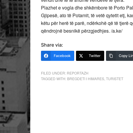
Plazhet e vogla dhe shkëmbore të Porto Paler
Gjipesë, ato të Potamit, të vetë qytetit etj, 
këtu për herë të parë, ndërkohë që të tjerë 
qëndrojnë besnikë përzgjedhjes. /a.ke/
Share via:
Facebook
Twitter
Copy Li
FILED UNDER:
REPORTAZH
TAGGED WITH:
BREGDETI I HIMARES
,
TURISTET