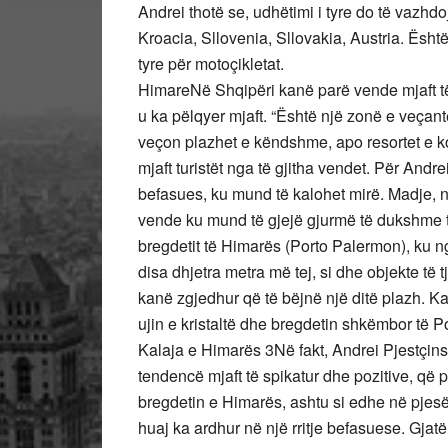
Andrei thotë se, udhëtimi i tyre do të vazhdoj
Kroacia, Sllovenia, Sllovakia, Austria. Është
tyre për motoçikletat.
HimareNë Shqipëri kanë parë vende mjaft të
u ka pëlqyer mjaft. “Është një zonë e veçantë
veçon plazhet e këndshme, apo resortet e ko
mjaft turistët nga të gjitha vendet. Për Andr
befasues, ku mund të kalohet mirë. Madje, në k
vende ku mund të gjejë gjurmë të dukshme të
bregdetit të Himarës (Porto Palermon), ku ngr
disa dhjetra metra më tej, si dhe objekte të
kanë zgjedhur që të bëjnë një ditë plazh. K
ujin e kristaltë dhe bregdetin shkëmbor të 
Kalaja e Himarës 3Në fakt, Andrei Pjestçins
tendencë mjaft të spikatur dhe pozitive, që p
bregdetin e Himarës, ashtu si edhe në pjesë të
huaj ka ardhur në një rritje befasuese. Gjatë