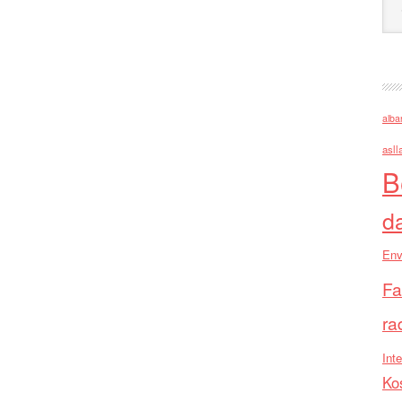
alba
asll
B
d
Env
Fa
ra
Inte
Ko