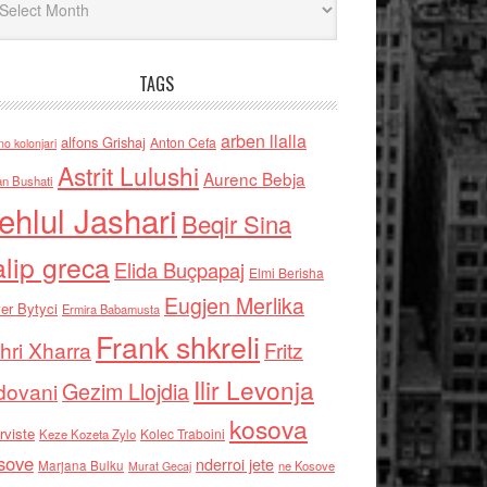
TAGS
arben llalla
alfons Grishaj
Anton Cefa
no kolonjari
Astrit Lulushi
Aurenc Bebja
an Bushati
ehlul Jashari
Beqir Sina
alip greca
Elida Buçpapaj
Elmi Berisha
Eugjen Merlika
er Bytyci
Ermira Babamusta
Frank shkreli
hri Xharra
Fritz
Ilir Levonja
Gezim Llojdia
dovani
kosova
rviste
Kolec Traboini
Keze Kozeta Zylo
sove
nderroi jete
Marjana Bulku
ne Kosove
Murat Gecaj