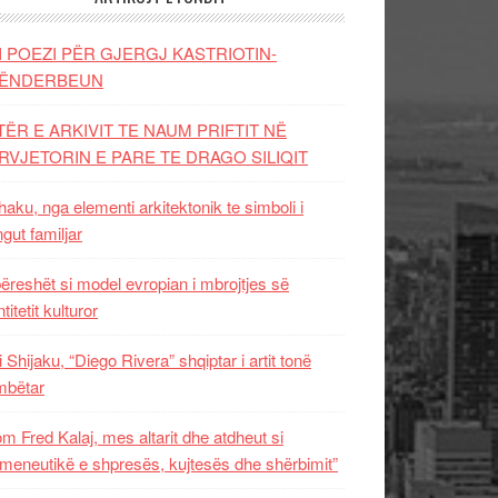
I POEZI PËR GJERGJ KASTRIOTIN-
ËNDERBEUN
TËR E ARKIVIT TE NAUM PRIFTIT NË
RVJETORIN E PARE TE DRAGO SILIQIT
aku, nga elementi arkitektonik te simboli i
ngut familjar
ëreshët si model evropian i mbrojtjes së
titetit kulturor
i Shijaku, “Diego Rivera” shqiptar i artit tonë
mbëtar
m Fred Kalaj, mes altarit dhe atdheut si
meneutikë e shpresës, kujtesës dhe shërbimit”