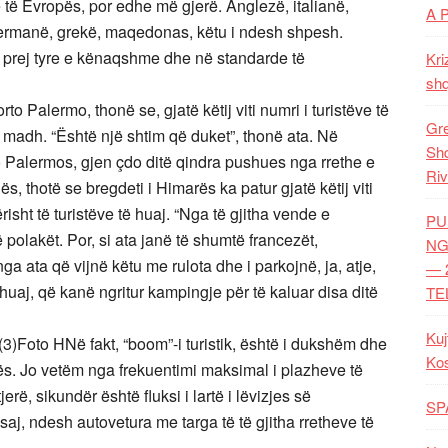
 të Evropës, por edhe më gjerë. Anglezë, italianë,
A 
jermanë, grekë, maqedonas, këtu i ndesh shpesh.
het prej tyre e kënaqshme dhe në standarde të
Kri
shq
o Palermo, thonë se, gjatë këtij viti numri i turistëve të
Gre
i madh. “Është një shtim që duket”, thonë ata. Në
Shq
to Palermos, gjen çdo ditë qindra pushues nga rrethe e
Riv
, thotë se bregdeti i Himarës ka patur gjatë këtij viti
sht të turistëve të huaj. “Nga të gjitha vende e
PU
ë polakët. Por, si ata janë të shumtë francezët,
NG
a ata që vijnë këtu me rulota dhe i parkojnë, ja, atje,
— 
 huaj, që kanë ngritur kampingje për të kaluar disa ditë
TE
Kuj
3)Foto HNë fakt, “boom”-i turistik, është i dukshëm dhe
Ko
ës. Jo vetëm nga frekuentimi maksimal i plazheve të
erë, sikundër është fluksi i lartë i lëvizjes së
SP
saj, ndesh autovetura me targa të të gjitha rretheve të