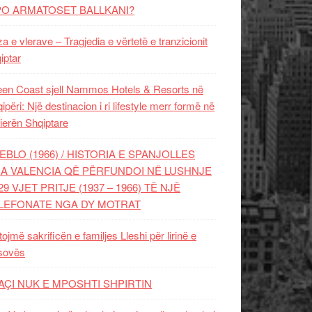
PO ARMATOSET BALLKANI?
za e vlerave – Tragjedia e vërtetë e tranzicionit
iptar
en Coast sjell Nammos Hotels & Resorts në
ipëri: Një destinacion i ri lifestyle merr formë në
ierën Shqiptare
EBLO (1966) / HISTORIA E SPANJOLLES
A VALENCIA QË PËRFUNDOI NË LUSHNJE
29 VJET PRITJE (1937 – 1966) TË NJË
LEFONATE NGA DY MOTRAT
tojmë sakrificën e familjes Lleshi për lirinë e
sovës
AÇI NUK E MPOSHTI SHPIRTIN