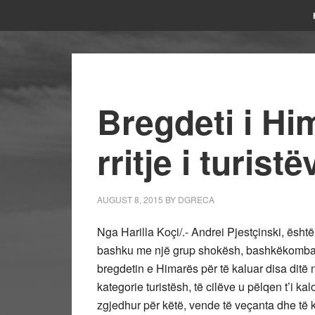
Bregdeti i Hi
rritje i turist
AUGUST 8, 2015
BY
DGRECA
Nga Harilla Koçi/.- Andrei Pjestçinski, ësht
bashku me një grup shokësh, bashkëkombas
bregdetin e Himarës për të kaluar disa ditë n
kategorie turistësh, të cilëve u pëlqen t’i 
zgjedhur për këtë, vende të veçanta dhe të