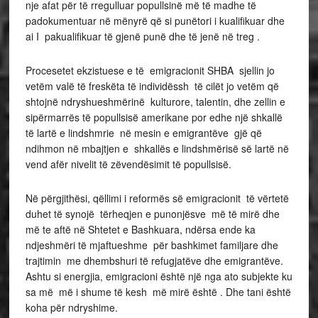
nje afat për të rregulluar popullsinë më të madhe të
padokumentuar në mënyrë që si punëtori i kualifikuar dhe
ai I pakualifikuar të gjenë punë dhe të jenë në treg .
Procesetet ekzistuese e të emigracionit SHBA sjellin jo
vetëm valë të freskëta të individëssh të cilët jo vetëm që
shtojnë ndryshueshmërinë kulturore, talentin, dhe zellin e
sipërmarrës të popullsisë amerikane por edhe një shkallë
të lartë e lindshmrie në mesin e emigrantëve gjë që
ndihmon në mbajtjen e shkallës e lindshmërisë së lartë në
vend afër nivelit të zëvendësimit të popullsisë.
Në përgjithësi, qëllimi i reformës së emigracionit të vërtetë
duhet të synojë tërheqjen e punonjësve më të mirë dhe
më te aftë në Shtetet e Bashkuara, ndërsa ende ka
ndjeshmëri të mjaftueshme për bashkimet familjare dhe
trajtimin me dhembshuri të refugjatëve dhe emigrantëve.
Ashtu si energjia, emigracioni është një nga ato subjekte ku
sa më më i shume të kesh më mirë është . Dhe tani është
koha për ndryshime.