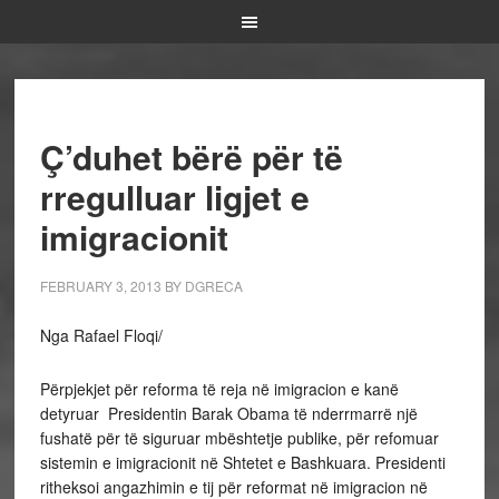
Ç’duhet bërë për të
rregulluar ligjet e
imigracionit
FEBRUARY 3, 2013
BY
DGRECA
Nga Rafael Floqi/
Përpjekjet për reforma të reja në imigracion e kanë
detyruar Presidentin Barak Obama të nderrmarrë një
fushatë për të siguruar mbështetje publike, për refomuar
sistemin e imigracionit në Shtetet e Bashkuara. Presidenti
ritheksoi angazhimin e tij për reformat në imigracion në