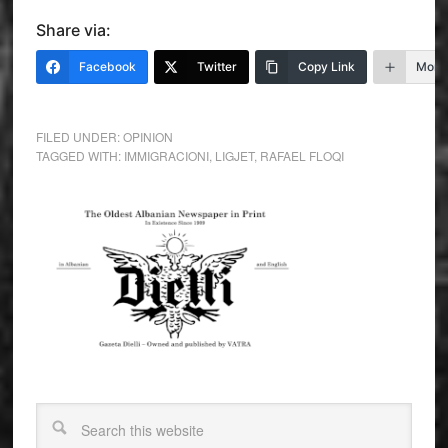
Share via:
Facebook
Twitter
Copy Link
More
FILED UNDER:
OPINION
TAGGED WITH:
IMMIGRACIONI
,
LIGJET
,
RAFAEL FLOQI