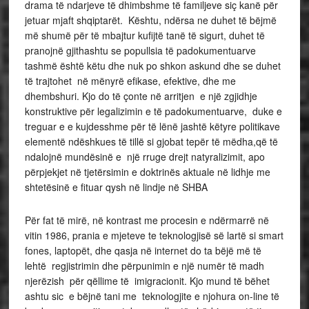
drama të ndarjeve të dhimbshme të familjeve siç kanë për
jetuar mjaft shqiptarët. Kështu, ndërsa ne duhet të bëjmë
më shumë për të mbajtur kufijtë tanë të sigurt, duhet të
pranojnë gjithashtu se popullsia të padokumentuarve
tashmë është këtu dhe nuk po shkon askund dhe se duhet
të trajtohet në mënyrë efikase, efektive, dhe me
dhembshuri. Kjo do të çonte në arritjen e një zgjidhje
konstruktive për legalizimin e të padokumentuarve, duke e
treguar e e kujdesshme për të lënë jashtë këtyre politikave
elementë ndëshkues të tillë si gjobat tepër të mëdha,që të
ndalojnë mundësinë e një rruge drejt natyralizimit, apo
përpjekjet në tjetërsimin e doktrinës aktuale në lidhje me
shtetësinë e fituar qysh në lindje në SHBA
Për fat të mirë, në kontrast me procesin e ndërmarrë në
vitin 1986, prania e mjeteve te teknologjisë së lartë si smart
fones, laptopët, dhe qasja në internet do ta bëjë më të
lehtë regjistrimin dhe përpunimin e një numër të madh
njerëzish për qëllime të imigracionit. Kjo mund të bëhet
ashtu sic e bëjnë tani me teknologjite e njohura on-line të