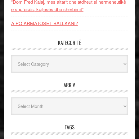
“Dom Fred Kalaj, mes altarit dhe atdheut si hermeneutikë
e shpresës, kujtesës dhe shërbimit”
A PO ARMATOSET BALLKANI?
KATEGORITË
Kategoritë
ARKIV
Arkiv
TAGS