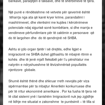
bankave, paraqitjen e taksave, dhe të shërbimeve të tjera.
Një punë e rëndësishme në vetvete për qeverinë është
tëharrja nga ata që kanë kryer krime, parandalimi i
mashtrimevet, dhe vlerësimi me kujdes i kërcënimeve
potenciale ndaj sigurisë sonë kombëtare, si dhe marrja e
vendimeve përfundimtare për të caktimin e personave që
do të largohen dhe do të qendrojnë në SHBA.
Ashtu si çdo organ tjetër i së drejtës, edhe ligjet e
imigracionit ne SHBA duhet gjithashtu të mbajnë ritmin e
kohës dhe të jenë mjaft fleksibël për t’u përshtatur me
natyrën e ndryshueshme të lëvizshmërisë popullatës
njerëzore globale.
Shumë është thënë dhe shkruar rreth nevojës për viza
sipërmarrëse për ta mbajtur Amerikën konkurruese dhe
për të rritur ekonominë amerikane . Por ka fusha të tjera në
të cilat sistemi ynë i tanishëm Imigracionit nuk jep zgjidhje
në lidhje me situatat e zakonshme te punësimit – të tilla si