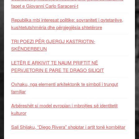
faqet e Giovanni Carlo Saraceni-t
Republika mbi interesat politike: sovraniteti i qytetarëve,
kushtetutshmëria dhe përgjegjësia shtetërore
TRI POEZI PËR GJERGJ KASTRIOTIN-
SKËNDERBEUN
LETËR E ARKIVIT TE NAUM PRIFTIT NË
PERVJETORIN E PARE TE DRAGO SILIQIT
Oxhaku, nga elementi arkitektonik te simboli i trungut
familjar
Arbëreshët si model evropian i mbrojtjes së identitetit
kulturor
Sali Shijaku, “Diego Rivera” shqiptar i artit tonë kombëtar