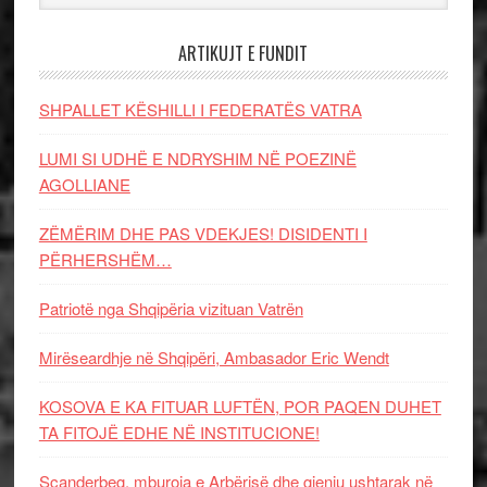
ARTIKUJT E FUNDIT
SHPALLET KËSHILLI I FEDERATËS VATRA
LUMI SI UDHË E NDRYSHIM NË POEZINË
AGOLLIANE
ZËMËRIM DHE PAS VDEKJES! DISIDENTI I
PËRHERSHËM…
Patriotë nga Shqipëria vizituan Vatrën
Mirëseardhje në Shqipëri, Ambasador Eric Wendt
KOSOVA E KA FITUAR LUFTËN, POR PAQEN DUHET
TA FITOJË EDHE NË INSTITUCIONE!
Scanderbeg, mburoja e Arbërisë dhe gjeniu ushtarak në