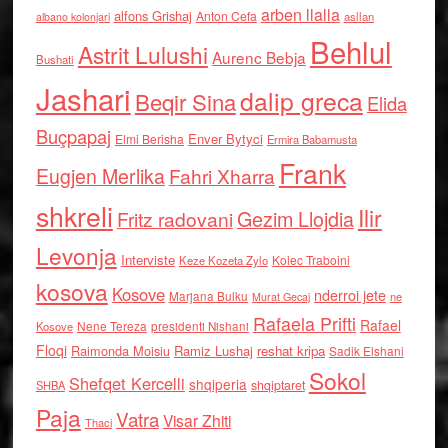
arben llalla
alfons Grishaj
Anton Cefa
asllan
albano kolonjari
Behlul
Astrit Lulushi
Aurenc Bebja
Bushati
Jashari
dalip greca
Beqir Sina
Elida
Buçpapaj
Enver Bytyci
Elmi Berisha
Ermira Babamusta
Frank
Eugjen Merlika
Fahri Xharra
shkreli
Ilir
Gezim Llojdia
Fritz radovani
Levonja
Interviste
Kolec Traboini
Keze Kozeta Zylo
kosova
Kosove
nderroi jete
Marjana Bulku
ne
Murat Gecaj
Rafaela Prifti
Rafael
Nene Tereza
Kosove
presidenti Nishani
Floqi
Raimonda Moisiu
Ramiz Lushaj
reshat kripa
Sadik Elshani
Sokol
Shefqet Kercelli
shqiperia
shqiptaret
SHBA
Paja
Vatra
Visar Zhiti
Thaci