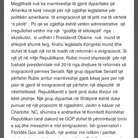
Megjithatë nuk ka marrëveshje të gjerë dypartiake që
Amerika të ketë nevojë për një zgjidhje legjislative për
politikën amerikane të emigracionit që të jetë me të vërtetë
“e plotë”. Po qe se zgjidhja është vetëm administrative që
rregullohet vetëm me një “goditje të stilolapsit” nga
ekzekutivi, si urdhëri I Presidentit Obama nuk mund të
shkojnë shumë larg. Krahu legjislativ Kongresi mund dhe
duhet të luajë një rol të madh në reformën e imigracionit. Si
një yll në rritje Republikane, Rubio mund shpresojë për një
fushatë presidenciale më 2016 nga drejtues të reformës së
imigracionit përmes Senatit. Një grup dypartiak Senatit që
përfshin Rubio arritur marrëveshje gjatë kësaj jave per një
plan të gjerë të emigracionit që përfshin një dispozitë të
nështetësisë. Republikanët e tjerë janë duke lëvizur në
këtë çështje. Një grup dypartiak në Shtëpinë është duke
punuar në një propozim të ngjashëm. Javën e kaluar në
Charlotte, NC, shumica e anëtarëve të Komitetit Kombëtar
Republikan ranë dakord se GOP duhet të përmirësojë tonin
e saj dhe mesazhin e mbi emigracionin. Ish guvernatori i
Floridës Gov Jeb Bush, një anëtar me ndikim i partisë,