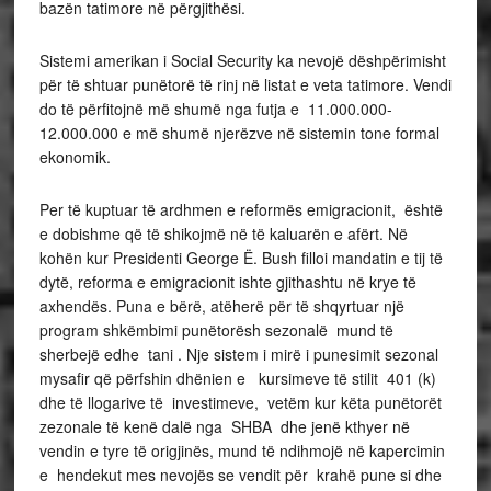
bazën tatimore në përgjithësi.
Sistemi amerikan i Social Security ka nevojë dëshpërimisht
për të shtuar punëtorë të rinj në listat e veta tatimore. Vendi
do të përfitojnë më shumë nga futja e 11.000.000-
12.000.000 e më shumë njerëzve në sistemin tone formal
ekonomik.
Per të kuptuar të ardhmen e reformës emigracionit, është
e dobishme që të shikojmë në të kaluarën e afërt. Në
kohën kur Presidenti George Ë. Bush filloi mandatin e tij të
dytë, reforma e emigracionit ishte gjithashtu në krye të
axhendës. Puna e bërë, atëherë për të shqyrtuar një
program shkëmbimi punëtorësh sezonalë mund të
sherbejë edhe tani . Nje sistem i mirë i punesimit sezonal
mysafir që përfshin dhënien e kursimeve të stilit 401 (k)
dhe të llogarive të investimeve, vetëm kur këta punëtorët
zezonale të kenë dalë nga SHBA dhe jenë kthyer në
vendin e tyre të origjinës, mund të ndihmojë në kapercimin
e hendekut mes nevojës se vendit për krahë pune si dhe