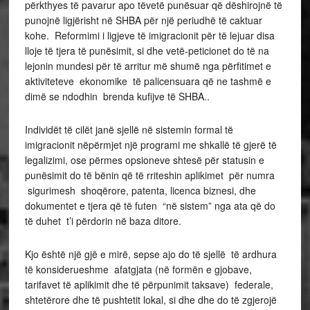
përkthyes të pavarur apo tëvetë punësuar që dëshirojnë të
punojnë ligjërisht në SHBA për një periudhë të caktuar
kohe. Reformimi i ligjeve të imigracionit për të lejuar disa
lloje të tjera të punësimit, si dhe vetë-peticionet do të na
lejonin mundesi për të arritur më shumë nga përfitimet e
aktiviteteve ekonomike të palicensuara që ne tashmë e
dimë se ndodhin brenda kufijve të SHBA..
Individët të cilët janë sjellë në sistemin formal të
imigracionit nëpërmjet një programi me shkallë të gjerë të
legalizimi, ose përmes opsioneve shtesë për statusin e
punësimit do të bënin që të rriteshin aplikimet për numra
sigurimesh shoqërore, patenta, licenca biznesi, dhe
dokumentet e tjera që të futen “në sistem” nga ata që do
të duhet t’i përdorin në baza ditore.
Kjo është një gjë e mirë, sepse ajo do të sjellë të ardhura
të konsiderueshme afatgjata (në formën e gjobave,
tarifavet të aplikimit dhe të përpunimit taksave) federale,
shtetërore dhe të pushtetit lokal, si dhe dhe do të zgjerojë