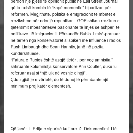
përdori një pjesë të opinionit publik në Ëall Street Journal
që ta nxisë kombin të “kapë momentin” bipartizan për
reformën. Megjithatë, politika e emigracionit të mbetet e
rrezikshme për ndonjë republikan. GOP shikon rrezikun e
tjetërsimit mbështetësve pasionante të linjës së ashpër të
politikave të imigracionit. Përkundër Rubio i mirë-pranuar
në terren nga konservatorët si spikeri me influencë i radios
Rush Limbaugh dhe Sean Hannity, janë në pozita
kundërshtuese.
“Fatura e Rubios është asgjë tjetër , por veç amnistia,”
shkruante kolumnistja konservatore Ann Coulter, duke iu
referuar asaj si “një ujk në veshje qingji”.
Çdo zgjidhje e vërtetë, do të duhej të përmbante një
minimum prej katër elementesh.
Që janë: 1. Rritja e sigurisë kufitare. 2. Dokumentimi i të