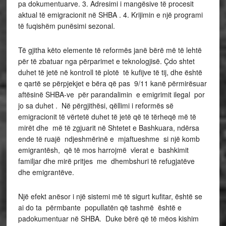
pa dokumentuarve. 3. Adresimi i mangësive të procesit
aktual të emigracionit në SHBA . 4. Krijimin e një programi
të fuqishëm punësimi sezonal.
Të gjitha këto elemente të reformës janë bërë më të lehtë
për të zbatuar nga përparimet e teknologjisë. Çdo shtet
duhet të jetë në kontroll të plotë të kufijve të tij, dhe është
e qartë se përpjekjet e bëra që pas 9/11 kanë përmirësuar
aftësinë SHBA-ve për parandalimin e emigrimit ilegal por
jo sa duhet . Në përgjithësi, qëllimi i reformës së
emigracionit të vërtetë duhet të jetë që të tërheqë më të
mirët dhe më të zgjuarit në Shtetet e Bashkuara, ndërsa
ende të ruajë ndjeshmërinë e mjaftueshme si një komb
emigrantësh, që të mos harrojmë vlerat e bashkimit
familjar dhe mirë pritjes me dhembshuri të refugjatëve
dhe emigrantëve.
Një efekt anësor i një sistemi më të sigurt kufitar, është se
ai do ta përmbante popullatën që tashmë është e
padokumentuar në SHBA. Duke bërë që të mëos kishim