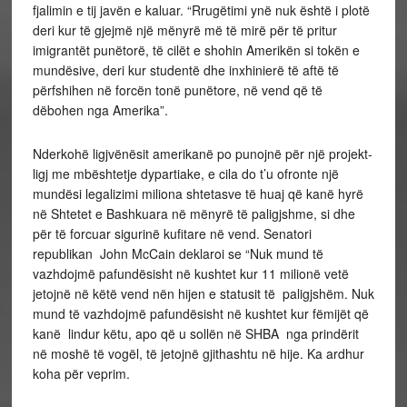
fjalimin e tij javën e kaluar. “Rrugëtimi ynë nuk është i plotë
deri kur të gjejmë një mënyrë më të mirë për të pritur
imigrantët punëtorë, të cilët e shohin Amerikën si tokën e
mundësive, deri kur studentë dhe inxhinierë të aftë të
përfshihen në forcën tonë punëtore, në vend që të
dëbohen nga Amerika”.
Nderkohë ligjvënësit amerikanë po punojnë për një projekt-
ligj me mbështetje dypartiake, e cila do t’u ofronte një
mundësi legalizimi miliona shtetasve të huaj që kanë hyrë
në Shtetet e Bashkuara në mënyrë të paligjshme, si dhe
për të forcuar sigurinë kufitare në vend. Senatori
republikan John McCain deklaroi se “Nuk mund të
vazhdojmë pafundësisht në kushtet kur 11 milionë vetë
jetojnë në këtë vend nën hijen e statusit të paligjshëm. Nuk
mund të vazhdojmë pafundësisht në kushtet kur fëmijët që
kanë lindur këtu, apo që u sollën në SHBA nga prindërit
në moshë të vogël, të jetojnë gjithashtu në hije. Ka ardhur
koha për veprim.