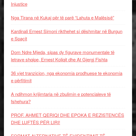
Injustice
Nga Tirana në Kukaj për të parë “Lahuta e Malësisë”
Kardinali Ernest Simoni rikthehet si dëshmitar në Burgun
e Spaçit
Dom Ndre Mjeda, sipas dy figurave monumentale të
letrave shqipe, Ernest Koliqit dhe At Gjergj Fishta
36 vjet tranzicion, nga ekonomia prodhuese te ekonomia
e përfitimit
A ndihmon krijimtaria në zbulimin e potencialeve të
fshehura?
PROF. AHMET QERIQI DHE EPOKA E REZISTENCЁS
DHE LUFTЁS PЁR LIRI!
FORMAT ALTERNATIVE TË EVIDENTIMIT TË