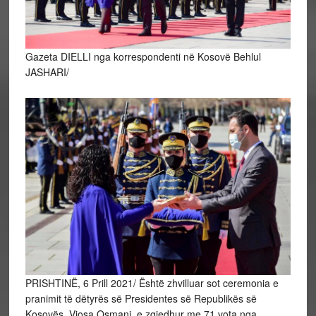
Gazeta DIELLI nga korrespondenti në Kosovë Behlul
JASHARI/
PRISHTINË, 6 Prill 2021/ Është zhvilluar sot ceremonia e
pranimit të dëtyrës së Presidentes së Republikës së
Kosovës, Vjosa Osmani, e zgjedhur me 71 vota nga