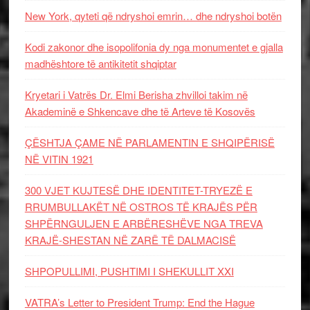
New York, qyteti që ndryshoi emrin… dhe ndryshoi botën
Kodi zakonor dhe isopolifonia dy nga monumentet e gjalla
madhështore të antikitetit shqiptar
Kryetari i Vatrës Dr. Elmi Berisha zhvilloi takim në
Akademinë e Shkencave dhe të Arteve të Kosovës
ÇËSHTJA ÇAME NË PARLAMENTIN E SHQIPËRISË
NË VITIN 1921
300 VJET KUJTESË DHE IDENTITET-TRYEZË E
RRUMBULLAKËT NË OSTROS TË KRAJËS PËR
SHPËRNGULJEN E ARBËRESHËVE NGA TREVA
KRAJË-SHESTAN NË ZARË TË DALMACISË
SHPOPULLIMI, PUSHTIMI I SHEKULLIT XXI
VATRA’s Letter to President Trump: End the Hague