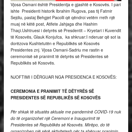
Vjosa Osmani është Presidentja e gjashtë e Kosovës. I pari
ishte Presidenti historik Ibrahim Rugova, pas tij Fatmir
Sejdiu, pastaj Behgjet Pacolli që qëndroi vetëm rreth një
muaj në këtë post, Atifete Jahjaga dhe Hashim
Thaçi.Ushtruesi i detyrës së Presdentit – Kryetari i Kuvendit
të Kosovës, Glauk Konjufca, ka shkruar:I nderuar që sot ia
dorëzova Kushtetutën e Republikës së Kosovës
Presidentes znj. Vjosa Osmani-Sadriu me rastin e
ceremonisë së pranimit të detyrës së Presidentes së
Republikës së Kosovës.
NJOFTIMI I DËRGUAR NGA PRESIDENCA E KOSOVËS:
CEREMONIA E PRANIMIT TË DËTYRËS SË
PRESIDENTES SË REPUBLIKËS SË KOSOVËS
Për shkak të situatës aktuale me pandeminë COVID-19 nuk
do të organizohet një Ceremoni e Inaugurimit të
Presidentes së Republikës së Kosovës. Mirëpo, do të
organizohen një sërë aktivitetesh për ta shënuar pranimin