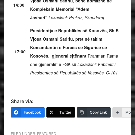
Vjosa Osmani Sadriu, bënë homazhe në
14:30
Kompleksin Memorial “Adem
Jashari”
Lokacioni: Prekaz, Skenderaj
Presidentja e Republikës së Kosovës, Sh.S.
Vjosa Osmani Sadriu, pret në takim
Komandantin e Forcës së Sigurisë së
17:00
Kosovës, gjenerallejtënant
Rrahman Rama
dhe gjeneralët e FSK-së
Lokacioni: Kabineti i
Presidentes së Republikës së Kosovës, C-101
Share via:
Facebook
Twitter
Copy Link
More
FILED UNDER:
FEATURED