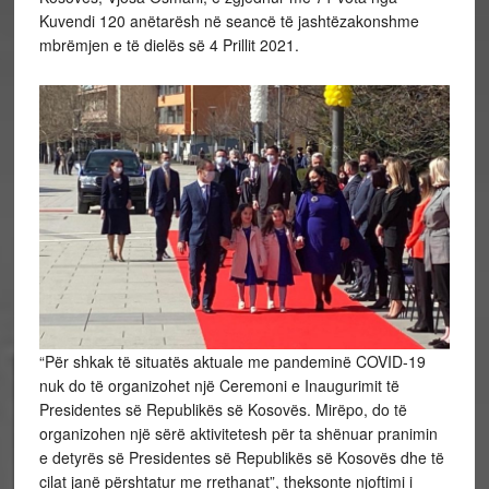
Kuvendi 120 anëtarësh në seancë të jashtëzakonshme
mbrëmjen e të dielës së 4 Prillit 2021.
“Për shkak të situatës aktuale me pandeminë COVID-19
nuk do të organizohet një Ceremoni e Inaugurimit të
Presidentes së Republikës së Kosovës. Mirëpo, do të
organizohen një sërë aktivitetesh për ta shënuar pranimin
e detyrës së Presidentes së Republikës së Kosovës dhe të
cilat janë përshtatur me rrethanat”, theksonte njoftimi i