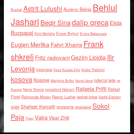
Behlul
Astrit Lulushi
Aurenc Bebja
Bushati
Jashari
dalip greca
Beqir Sina
Elida
Buçpapaj
Enver Bytyci
Elmi Berisha
Ermira Babamusta
Frank
Eugjen Merlika
Fahri Xharra
shkreli
Ilir
Gezim Llojdia
Fritz radovani
Levonja
Interviste
Kolec Traboini
Keze Kozeta Zylo
kosova
Kosove
nderroi jete
Marjana Bulku
ne
Murat Gecaj
Rafaela Prifti
Rafael
Nene Tereza
Kosove
presidenti Nishani
Floqi
Raimonda Moisiu
Ramiz Lushaj
reshat kripa
Sadik Elshani
Sokol
Shefqet Kercelli
shqiperia
shqiptaret
SHBA
Paja
Vatra
Visar Zhiti
Thaci