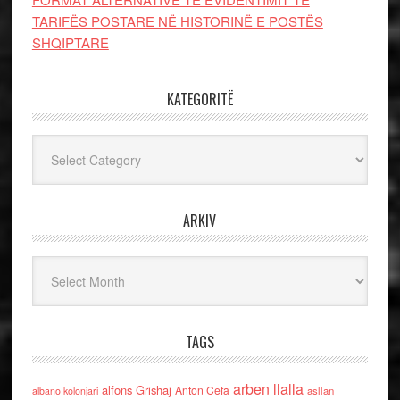
TARIFËS POSTARE NË HISTORINË E POSTËS
SHQIPTARE
KATEGORITË
Kategoritë
ARKIV
Arkiv
TAGS
arben llalla
alfons Grishaj
Anton Cefa
asllan
albano kolonjari