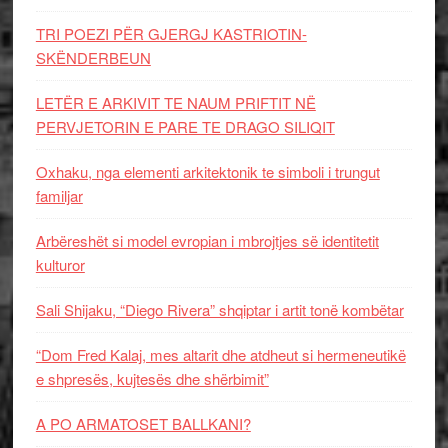
TRI POEZI PËR GJERGJ KASTRIOTIN-
SKËNDERBEUN
LETËR E ARKIVIT TE NAUM PRIFTIT NË
PERVJETORIN E PARE TE DRAGO SILIQIT
Oxhaku, nga elementi arkitektonik te simboli i trungut
familjar
Arbëreshët si model evropian i mbrojtjes së identitetit
kulturor
Sali Shijaku, “Diego Rivera” shqiptar i artit tonë kombëtar
“Dom Fred Kalaj, mes altarit dhe atdheut si hermeneutikë
e shpresës, kujtesës dhe shërbimit”
A PO ARMATOSET BALLKANI?