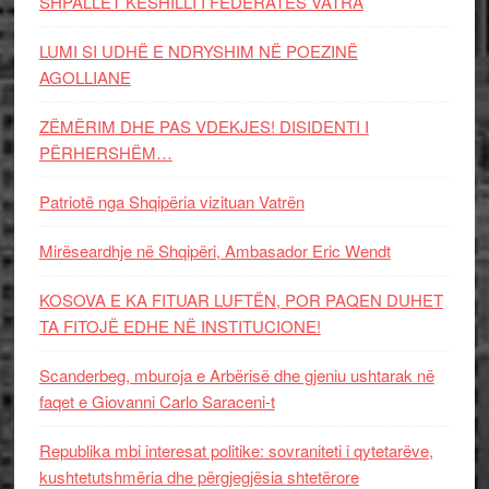
SHPALLET KËSHILLI I FEDERATËS VATRA
LUMI SI UDHË E NDRYSHIM NË POEZINË
AGOLLIANE
ZËMËRIM DHE PAS VDEKJES! DISIDENTI I
PËRHERSHËM…
Patriotë nga Shqipëria vizituan Vatrën
Mirëseardhje në Shqipëri, Ambasador Eric Wendt
KOSOVA E KA FITUAR LUFTËN, POR PAQEN DUHET
TA FITOJË EDHE NË INSTITUCIONE!
Scanderbeg, mburoja e Arbërisë dhe gjeniu ushtarak në
faqet e Giovanni Carlo Saraceni-t
Republika mbi interesat politike: sovraniteti i qytetarëve,
kushtetutshmëria dhe përgjegjësia shtetërore