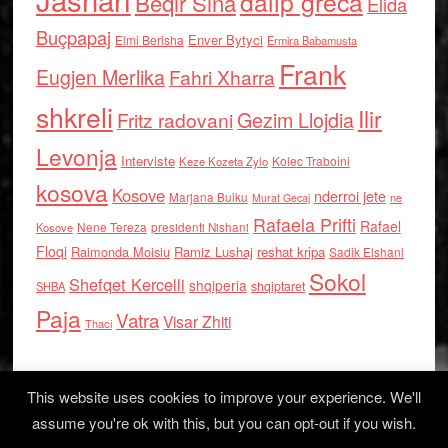
dalip greca
Beqir Sina
Elida
Buçpapaj
Enver Bytyci
Elmi Berisha
Ermira Babamusta
Frank
Eugjen Merlika
Fahri Xharra
shkreli
Ilir
Gezim Llojdia
Fritz radovani
Levonja
Interviste
Kolec Traboini
Keze Kozeta Zylo
kosova
Kosove
nderroi jete
Marjana Bulku
ne
Murat Gecaj
Rafaela Prifti
Rafael
Nene Tereza
Kosove
presidenti Nishani
Floqi
Raimonda Moisiu
Ramiz Lushaj
reshat kripa
Sadik Elshani
Sokol
Shefqet Kercelli
shqiperia
shqiptaret
SHBA
Paja
Vatra
Visar Zhiti
Thaci
This website uses cookies to improve your experience. We'll
assume you're ok with this, but you can opt-out if you wish.