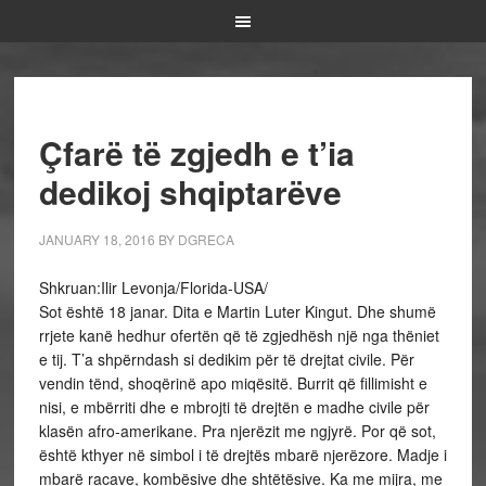
Çfarë të zgjedh e t’ia
dedikoj shqiptarëve
JANUARY 18, 2016
BY
DGRECA
Shkruan:Ilir Levonja/Florida-USA/
Sot është 18 janar. Dita e Martin Luter Kingut. Dhe shumë
rrjete kanë hedhur ofertën që të zgjedhësh një nga thëniet
e tij. T’a shpërndash si dedikim për të drejtat civile. Për
vendin tënd, shoqërinë apo miqësitë. Burrit që fillimisht e
nisi, e mbërriti dhe e mbrojti të drejtën e madhe civile për
klasën afro-amerikane. Pra njerëzit me ngjyrë. Por që sot,
është kthyer në simbol i të drejtës mbarë njerëzore. Madje i
mbarë racave, kombësive dhe shtëtësive. Ka me mijra, me