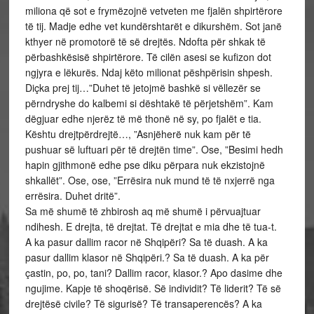
miliona që sot e frymëzojnë vetveten me fjalën shpirtërore
të tij. Madje edhe vet kundërshtarët e dikurshëm. Sot janë
kthyer në promotorë të së drejtës. Ndofta për shkak të
përbashkësisë shpirtërore. Të cilën asesi se kufizon dot
ngjyra e lëkurës. Ndaj këto milionat pëshpërisin shpesh.
Diçka prej tij…”Duhet të jetojmë bashkë si vëllezër se
përndryshe do kalbemi si dështakë të përjetshëm”. Kam
dëgjuar edhe njerëz të më thonë në sy, po fjalët e tia.
Kështu drejtpërdrejtë…, ”Asnjëherë nuk kam për të
pushuar së luftuari për të drejtën time”. Ose, ”Besimi hedh
hapin gjithmonë edhe pse diku përpara nuk ekzistojnë
shkallët”. Ose, ose, ”Errësira nuk mund të të nxjerrë nga
errësira. Duhet dritë”.
Sa më shumë të zhbirosh aq më shumë i përvuajtuar
ndihesh. E drejta, të drejtat. Të drejtat e mia dhe të tua-t.
A ka pasur dallim racor në Shqipëri? Sa të duash. A ka
pasur dallim klasor në Shqipëri.? Sa të duash. A ka për
çastin, po, po, tani? Dallim racor, klasor.? Apo dasime dhe
ngujime. Kapje të shoqërisë. Së individit? Të liderit? Të së
drejtësë civile? Të sigurisë? Të transaperencës? A ka