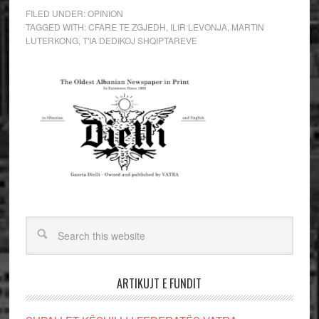
FILED UNDER:
OPINION
TAGGED WITH:
CFARE TE ZGJEDH
,
ILIR LEVONJA
,
MARTIN
LUTERKONG
,
T'IA DEDIKOJ SHQIPTAREVE
ARTIKUJT E FUNDIT