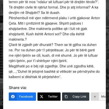
terren për të mos ”ndalur së luftuari për të drejtën tënde?”.
Të drejtën civile të njëriut formal. Dhe jo atij informal? A ka
devijim në Shqipëri? Sa të duash.
Përshembull më vjen ndërmend plaku i urtë gjakovar Anton
Çeta. Miti i çmitizimit të gjaqeve. Shpirti pajtues i
shqiptarëve. Dhe makineria politike që i futi në gjak
shqiptarët. Kush është Antoni sot? Dhe cila është
makineria.?
Çfarë të zgjedh për dhuratë? Them se të gjitha na duhen
ne. Por na duhen për t’i përjetësuar. Jo për të bërë garë
me njëri-tjetrin se cili, kush, di më shumë. Jo për të luftuar
njëri-tjetrin, por t’i shërbyer njëri-tjetrit.
Megjithatë po e bëj një zgjedhje. Dhe unë zgjodha këtë,
që…,”Duhet të jetojmë bashkë si vëllezër se përndryshe do
kalbemi si dështak të përjetshëm”.
Share via:
Facebook
Twitter
Copy Link
More