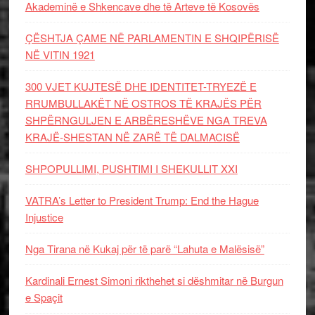
Akademinë e Shkencave dhe të Arteve të Kosovës
ÇËSHTJA ÇAME NË PARLAMENTIN E SHQIPËRISË
NË VITIN 1921
300 VJET KUJTESË DHE IDENTITET-TRYEZË E
RRUMBULLAKËT NË OSTROS TË KRAJËS PËR
SHPËRNGULJEN E ARBËRESHËVE NGA TREVA
KRAJË-SHESTAN NË ZARË TË DALMACISË
SHPOPULLIMI, PUSHTIMI I SHEKULLIT XXI
VATRA’s Letter to President Trump: End the Hague
Injustice
Nga Tirana në Kukaj për të parë “Lahuta e Malësisë”
Kardinali Ernest Simoni rikthehet si dëshmitar në Burgun
e Spaçit