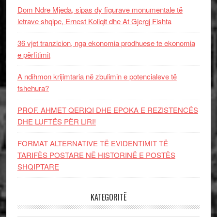
Dom Ndre Mjeda, sipas dy figurave monumentale të
letrave shqipe, Ernest Koliqit dhe At Gjergj Fishta
36 vjet tranzicion, nga ekonomia prodhuese te ekonomia
e përfitimit
A ndihmon krijimtaria në zbulimin e potencialeve të
fshehura?
PROF. AHMET QERIQI DHE EPOKA E REZISTENCЁS
DHE LUFTЁS PЁR LIRI!
FORMAT ALTERNATIVE TË EVIDENTIMIT TË
TARIFËS POSTARE NË HISTORINË E POSTËS
SHQIPTARE
KATEGORITË