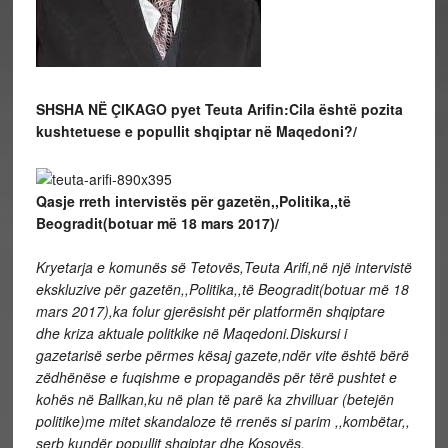
SHSHA NË ÇIKAGO pyet Teuta Arifin:
Cila është pozita
kushtetuese e popullit shqiptar në Maqedoni?/
Qasje rreth intervistës për gazetën,,Politika,,të
Beogradit(botuar më 18 mars 2017)/
Kryetarja e komunës së Tetovës,Teuta Arifi,në një intervistë
ekskluzive për gazetën,,Politika,,të Beogradit(botuar më 18
mars 2017),ka folur gjerësisht për platformën shqiptare
dhe kriza aktuale politkike në Maqedoni.Diskursi i
gazetarisë serbe përmes kësaj gazete,ndër vite është bërë
zëdhënëse e fuqishme e propagandës për tërë pushtet e
kohës në Ballkan,ku në plan të parë ka zhvilluar (betejën
politike)me mitet skandaloze të rrenës si parim ,,kombëtar,,
serb kundër popullit shqiptar dhe Kosovës.