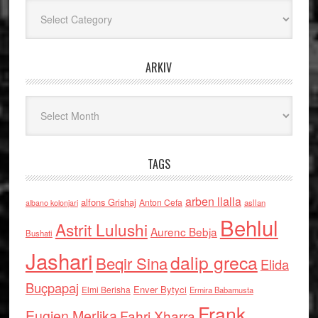
Kategoritë
ARKIV
Arkiv
TAGS
arben llalla
alfons Grishaj
Anton Cefa
asllan
albano kolonjari
Behlul
Astrit Lulushi
Aurenc Bebja
Bushati
Jashari
dalip greca
Beqir Sina
Elida
Buçpapaj
Enver Bytyci
Elmi Berisha
Ermira Babamusta
Frank
Eugjen Merlika
Fahri Xharra