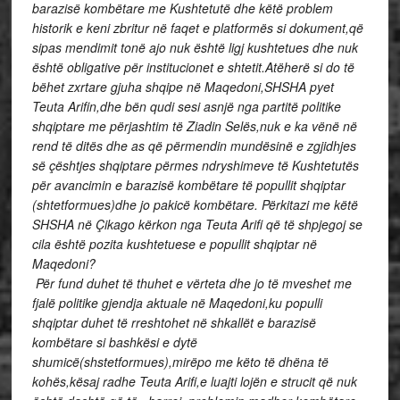
barazisë kombëtare me Kushtetutë dhe këtë problem
historik e keni zbritur në faqet e platformës si dokument,që
sipas mendimit tonë ajo nuk është ligj kushtetues dhe nuk
është obligative për institucionet e shtetit.Atëherë si do të
bëhet zxrtare gjuha shqipe në Maqedoni,SHSHA pyet
Teuta Arifin,dhe bën qudi sesi asnjë nga partitë politike
shqiptare me përjashtim të Ziadin Selës,nuk e ka vënë në
rend të ditës dhe as që përmendin mundësinë e zgjidhjes
së çështjes shqiptare përmes ndryshimeve të Kushtetutës
për avancimin e barazisë kombëtare të popullit shqiptar
(shtetformues)dhe jo pakicë kombëtare.
Përkitazi me këtë
SHSHA në Çikago kërkon nga Teuta Arifi që të shpjegoj se
cila është pozita kushtetuese e popullit shqiptar në
Maqedoni?
Për fund duhet të thuhet e vërteta dhe jo të mveshet me
fjalë politike gjendja aktuale në Maqedoni,ku populli
shqiptar duhet të rreshtohet në shkallët e barazisë
kombëtare si bashkësi e dytë
shumicë(shstetformues),mirëpo me këto të dhëna të
kohës,kësaj radhe Teuta Arifi,e luajti lojën e strucit që nuk