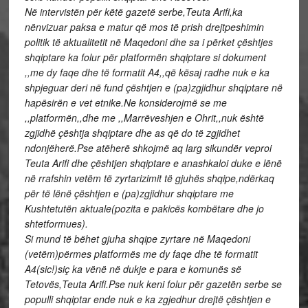
Në intervistën për këtë gazetë serbe,Teuta Arifi,ka
nënvizuar paksa e matur që mos të prish drejtpeshimin
politik të aktualitetit në Maqedoni dhe sa i përket çështjes
shqiptare ka folur për platformën shqiptare si dokument
,,me dy faqe dhe të formatit A4,,që kësaj radhe nuk e ka
shpjeguar deri në fund çështjen e (pa)zgjidhur shqiptare në
hapësirën e vet etnike.Ne konsiderojmë se me
,,platformën,,dhe me ,,Marrëveshjen e Ohrit,,nuk është
zgjidhë çështja shqiptare dhe as që do të zgjidhet
ndonjëherë.Pse atëherë shkojmë aq larg sikundër veproi
Teuta Arifi dhe çështjen shqiptare e anashkaloi duke e lënë
në rrafshin vetëm të zyrtarizimit të gjuhës shqipe,ndërkaq
për të lënë çështjen e (pa)zgjidhur shqiptare me
Kushtetutën aktuale(pozita e pakicës kombëtare dhe jo
shtetformues).
Si mund të bëhet gjuha shqipe zyrtare në Maqedoni
(vetëm)përmes platformës me dy faqe dhe të formatit
A4(sic!)siç ka vënë në dukje e para e komunës së
Tetovës,Teuta Arifi.Pse nuk keni folur për gazetën serbe se
populli shqiptar ende nuk e ka zgjedhur drejtë çështjen e