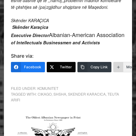
është dashtë që të ,,harroj,,problemin madhor kombëtare
të çështjes së (pa)zgjidhur shqiptare në Maqedoni.
Skënder KARAÇICA
Skënder Karaçica
Albanian-American Association
Executive Director
of Intellectuals Businessmen and Activists
Share via:
Facebook
Twitter
Copy Link
More
FILED UNDER:
KOMUNITET
TAGGED WITH:
CIKAGO
,
SHSHA
,
SKENDER KARACICA
,
TEUTA
ARIFI