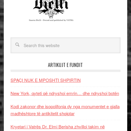
ARTIKUJT E FUNDIT
SPAÇI NUK E MPOSHTI SHPIRTIN
New York, qyteti që ndryshoi emrin… dhe ndryshoi botën
Kodi zakonor dhe isopolifonia dy nga monumentet e gjalla
madhështore të antikitetit shqiptar
Kryetari i Vatrës Dr. Elmi Berisha zhvilloi takim në