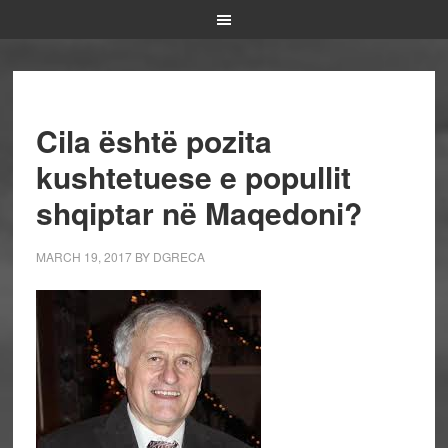
Cila është pozita
kushtetuese e popullit
shqiptar në Maqedoni?
MARCH 19, 2017
BY
DGRECA