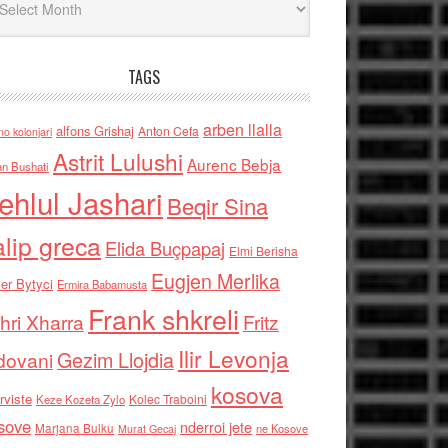
TAGS
arben llalla
alfons Grishaj
Anton Cefa
no kolonjari
Astrit Lulushi
Aurenc Bebja
an Bushati
ehlul Jashari
Beqir Sina
alip greca
Elida Buçpapaj
Elmi Berisha
Eugjen Merlika
er Bytyci
Ermira Babamusta
Frank shkreli
hri Xharra
Fritz
Ilir Levonja
Gezim Llojdia
dovani
kosova
rviste
Kolec Traboini
Keze Kozeta Zylo
sove
nderroi jete
Marjana Bulku
ne Kosove
Murat Gecaj