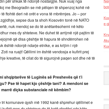
in për shkak të ndonjë nostalgjie. Nuk vuaj nga
New
bot
edoj me Beogradin se më pëlqen të shpenzoj kohë në
 të ftohtë deri në orët e vona të mbrëmjes. Jo – por
Kod
jë zgjidhje, sepse dua ta shoh Kosovën tonë në NATO
e g
ertë, nuk mendoj se do të anëtarësohemi në këto
dhur mes dy shteteve. Ne duhet të arrijmë një pajtim të
Kry
 lejojmë që disa çështje të hapura të shndërrohen në
Aka
k është ndonjë ndarje etnike, e as krijim i një
Ko
 Zoti na ruajt! Qëllimi im është vendosja e kufirit prej
hje kreative, të cilat do të sigurojnë paqen sot dhe në të
Kat
ni shqiptarëve të Luginës së Preshevës që t’i
gu? Pse të hapet kjo çështje tani? A mendoni se
 pa marrë diçka substanciale në këmbim?
re tri komunave qysh më 1992 kanë shprehur qëllimet e
Ark
i kufirit mes dy shteteve do të ketë rëndësi për këto