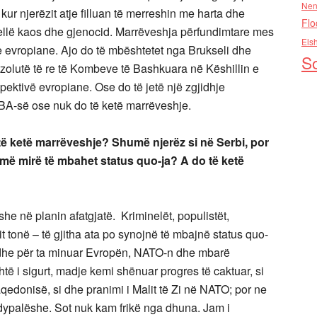
Nen
kur njerëzit atje filluan të merreshin me harta dhe
Flo
llë kaos dhe gjenocid. Marrëveshja përfundimtare mes
Els
 evropiane. Ajo do të mbështetet nga Brukseli dhe
So
ezolutë të re të Kombeve të Bashkuara në Këshillin e
pektivë evropiane. Ose do të jetë një zgjidhje
A-së ose nuk do të ketë marrëveshje.
ë ketë marrëveshje? Shumë njerëz si në Serbi, por
më mirë të mbahet status quo-ja? A do të ketë
he në planin afatgjatë. Kriminelët, populistët,
nit tonë – të gjitha ata po synojnë të mbajnë status quo-
e dhe për ta minuar Evropën, NATO-n dhe mbarë
të i sigurt, madje kemi shënuar progres të caktuar, si
edonisë, si dhe pranimi i Malit të Zi në NATO; por ne
a dypalëshe. Sot nuk kam frikë nga dhuna. Jam i