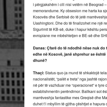
i përgjakshëm i cili nisi vetëm në Beograd – 
memorandume. Ky obsesion me harta ka sje
Kosovës dhe Serbisë do të jetë marrëveshje
Uashingtoni. Dhe do të finalizohet me një r
Sigurimit të KB-së, duke i hapur kështu pers
evropiane me mbështetjen e BE-së dhe SHB
Danas: Çfarë do të ndodhë nëse nuk do t
edhe në Kosovë, janë shprehur se është 
dhunë?
Thaçi:
Status quo-ja mund të shkaktojë telas
nacionalistët, “palët e treta” nga jashtë rajo
në për të vazhduar me “operacionet” e tyr
establishmentin perëndimor. Ballkani sot ësh
marrëveshja fantastike mes Greqisë dhe Maq
duhet t’i mbyllim të gjitha çështjet e hapur