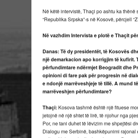
Në këtë intervistë, Thaçi po ashtu ka thënë s
“Republika Srpska”-s në Kosovë, përcjell “Ze
Në vazhdim Intervista e plotë e Thaçit p
Danas: Të dy presidentët, të Kosovës dhe t
një demarkacion apo korrigjim të kufirit.
përfundimtare ndërmjet Beogradit dhe Pri
opinioni di fare pak për progresin në di
e ndonjë marrëveshjeje të tillë. A mund t
marrëveshjen përfundimtare?
Thaçi:
Kosova tashmë është një fituese moral
jetojnë në një shtet të lirë, të njohur nga
Por, ne tani duhet të lëvizim me shpejtësi 
Dialogu me Serbinë, bashkëpunimi rajonal dh