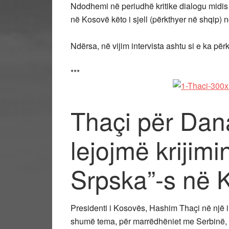
Ndodhemi në periudhë kritike dialogu midi
në Kosovë këto i sjell (përkthyer në shqip)
Ndërsa, në vijim intervista ashtu si e ka pë
***
Thaçi për Dan
lejojmë krijim
Srpska”-s në 
Presidenti i Kosovës, Hashim Thaçi në një i
shumë tema, për marrëdhëniet me Serbinë, 