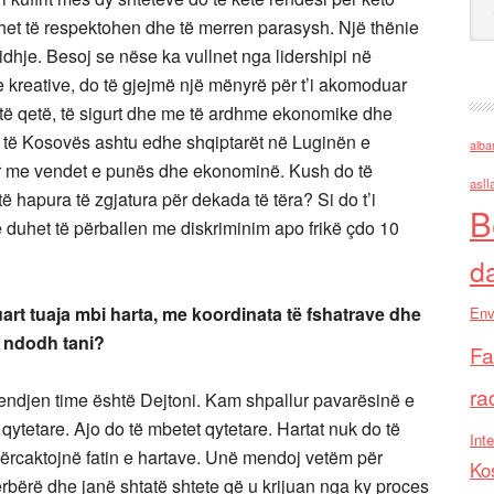
duhet të respektohen dhe të merren parasysh. Një thënie
idhje. Besoj se nëse ka vullnet nga lidershipi në
e kreative, do të gjejmë një mënyrë për t’i akomoduar
n të qetë, të sigurt dhe me të ardhme ekonomike dhe
ore të Kosovës ashtu edhe shqiptarët në Luginën e
alba
r me vendet e punës dhe ekonominë. Kush do të
asll
ë hapura të zgjatura për dekada të tëra? Si do t’i
B
e duhet të përballen me diskriminim apo frikë çdo 10
d
rt tuaja mbi harta, me koordinata të fshatrave dhe
Env
o ndodh tani?
Fa
ra
mendjen time është Dejtoni. Kam shpallur pavarësinë e
qytetare. Ajo do të mbetet qytetare. Hartat nuk do të
Inte
 përcaktojnë fatin e hartave. Unë mendoj vetëm për
Ko
ërbërë dhe janë shtatë shtete që u krijuan nga ky proces