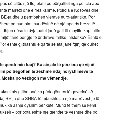
s së cilës një lloj plani po përgatitet nga policia apo
 është marrëzi dhe e rrezikshme. Policia e Kosovës dhe
 BE-ja dhe u përmbahen vlerave euro-atlantike. Por
atëherë po humbim mundësinë që një apo dy breza të
idhjen nëse të dyja palët janë gati të mbyllin kapitullin
mijët tanë pengje të ëndrrave mitike, historike? Është e
or është gjithashtu e qartë se ata janë fqinj që duhet
ra.
qëndrimin tuaj? Ka sinjale të përziera që vijnë
lini po tregohen të zëshme ndaj ndryshimeve të
tur. Moska po vëzhgon me vëmendje.
ruksel aty gjithmonë ka përfaqësues të qeverisë së
andaj BE-ja dhe SHBA-të mbështesin një marrëveshje të
nuk ka asnjë dyshim për këtë. Mund të them se kemi
seli – por bota është një gjendje të vështirë dhe po