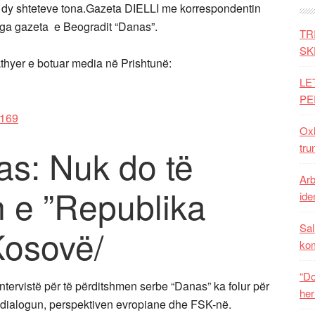
s dy shteteve tona.Gazeta DIELLI me korrespondentin
 nga gazeta e Beogradit “Danas”.
TR
SK
rkthyer e botuar media në Prishtunë:
LE
PE
Oxh
tru
as: Nuk do të
Arb
in e ”Republika
iden
Sal
Kosovë/
ko
“Do
ntervistë për të përditshmen serbe “Danas” ka folur për
her
dialogun, perspektiven evropiane dhe FSK-në.