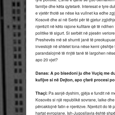
familje dhe këta qytetarë. Interesat e tyre 
e vjetër thotë se nëse ka vullnet ka edhe zgj
Kosovë dhe ai në Serbi për të gjetur zgjidhj
njerëzit në këto rajone kufitare që të ndihe
politike të sigurt. Si serbët në pjesën veri
Preshevës më së shumti janë të preokupua
investojë në shtetet tona nëse kemi çështje t
parandalojmë të rinjtë tanë të largohen nës
apo 20 vjet?
Danas: A po bisedoni ju dhe Vuçiq me dua
kufijve si në Dejton, apo çfarë procesi p
Thaçi:
Pa asnjë dyshim, gjëja e fundit në 
Kosovës si një republikë sovrane, laike dhe 
përcaktojnë fatin e njerëzve. Njerëzit do të
hartat evropiane. Ish-Jugosllavia është shp