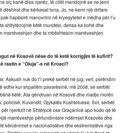
ne siç kanë disa njerëz, të cilët mendojnë se ne jemi
ë dëshirat dhe kërkesat tona. Jo, ne kemi një dritare
ak hapësirë manovrimi në kryeqytetet e mëdha për t’u
ta shfrytëzojmë këtë mundësi, derisa ka kohë dhe
llim marrëveshjen dhe ta mbështesim marrëveshjen
gut në Kosovë nëse do të ketë korrigjim të kufirit?
ë rastin e “Oluja”-s në Kroaci?
r. Askush nuk do t’i prekë serbët në jug, veri, perëndim
ë edhe kur shpallëm pavarësinë, më 2008, se serbët
k e bënë këtë. Ata qëndruan në Kosovë dhe madje morën
s, policisë, Kuvendit, Gjykatës Kushtetuese. Sot, serbët
e për njerëzit në Shtërpcë ose Graçanicë apo kudo që të
. Një marrëveshje përfundimtare ndërmjet Kosovës dhe
ulë kërcënimet e nacionalistëve dhe ekstremistëve nga