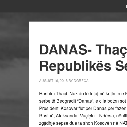
DANAS- Thaçi:
Republikës S
AUGUST 16, 2018
BY
DGRECA
Hashim Thaçi: Nuk do të lejojmë krijimin e 
serbe të Beogradit “Danas”, e cila boton sot 
Presidenti Kosovar flet për Danas për fazën
Rusinë, Aleksandar Vuçiçin…Ndërsa, nëntitu
zgjidhje sepse dua ta shoh Kosovën në NA