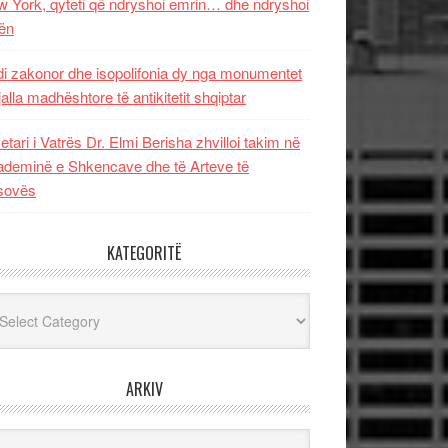
 York, qyteti që ndryshoi emrin… dhe ndryshoi
ën
i zakonor dhe isopolifonia dy nga monumentet
jalla madhështore të antikitetit shqiptar
etari i Vatrës Dr. Elmi Berisha zhvilloi takim në
deminë e Shkencave dhe të Arteve të
sovës
KATEGORITË
egoritë
ARKIV
iv