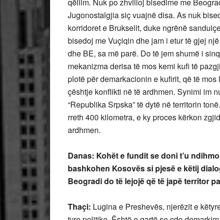
qëllim. Nuk po zhvilloj bisedime me Beograd
Jugonostalgjia siç vuajnë disa. As nuk bis
korridoret e Brukselit, duke ngrënë sanduiçe
bisedoj me Vuçiqin dhe jam i etur të gjej n
dhe BE, sa më parë. Do të jem shumë i sinq
mekanizma derisa të mos kemi kufi të pazgji
plotë për demarkacionin e kufirit, që të mos
çështje konflikti në të ardhmen. Synimi im nu
“Republika Srpska” të dytë në territorin tonë.
rreth 400 kilometra, e ky proces kërkon zgjid
ardhmen.
Danas: Kohët e fundit se doni t’u ndihmo
bashkohen Kosovës si pjesë e këtij dialo
Beogradi do të lejojë që të japë territor
Thaçi:
Lugina e Preshevës, njerëzit e këty
tyre politike. Është e qartë se çdo demarkim 