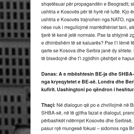
shqetësuar për propagandën e Beogradit, sipa
ushtria e Kosovës për të hyrë në luftë. Kjo
ushtria e Kosovës trajnohen nga NATO, nga
nëse nuk i rregullojmë marrëdhëniet tani, 
tjerë të kenë jetë normale. Pse ta shtyjmë zgj
e dhimbshëm të së kaluarës? Pse t’i lëmë fë
qarte se Kosova dhe Serbia janë dy shtete. P
të bisedojnë dhe t’i zgjidhin çështjet e hapu
Danas: A e mbështesin BE-ja dhe SHBA-të 
nga kryeqytetet e BE-së. Londra dhe Ber
kufirit. Uashingtoni po qëndron i hesh
Thaçi:
Në dialogun që po e zhvillojmë në B
SHBA-së, në të gjitha fazat e dialogut, pr
përbashkët ndërmjet Kosovës dhe Serbisë, 
pasur një mungesë fokusi – sidomos nga Bruk