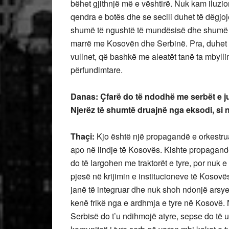
bëhet gjithnjë më e vështirë. Nuk kam iluzio
qendra e botës dhe se secili duhet të dëgjoj
shumë të ngushtë të mundësisë dhe shumë p
marrë me Kosovën dhe Serbinë. Pra, duhet 
vullnet, që bashkë me aleatët tanë ta mby
përfundimtare.
Danas: Çfarë do të ndodhë me serbët e ju
Njerëz të shumtë druajnë nga eksodi, si n
Thaçi:
Kjo është një propagandë e orkestrua
apo në lindje të Kosovës. Kishte propagand
do të largohen me traktorët e tyre, por nu
pjesë në krijimin e institucioneve të Kosovë
janë të integruar dhe nuk shoh ndonjë arsy
kenë frikë nga e ardhmja e tyre në Kosovë
Serbisë do t’u ndihmojë atyre, sepse do të 