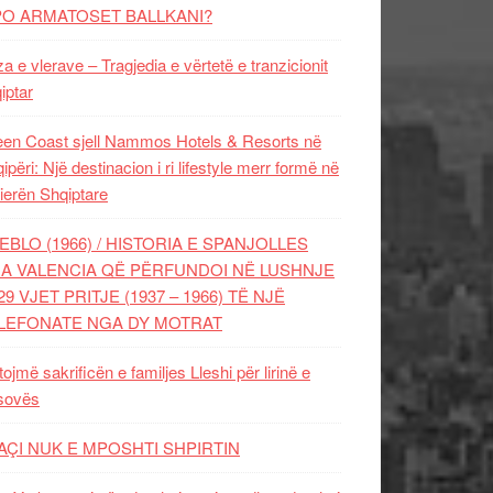
PO ARMATOSET BALLKANI?
za e vlerave – Tragjedia e vërtetë e tranzicionit
iptar
en Coast sjell Nammos Hotels & Resorts në
ipëri: Një destinacion i ri lifestyle merr formë në
ierën Shqiptare
EBLO (1966) / HISTORIA E SPANJOLLES
A VALENCIA QË PËRFUNDOI NË LUSHNJE
29 VJET PRITJE (1937 – 1966) TË NJË
LEFONATE NGA DY MOTRAT
tojmë sakrificën e familjes Lleshi për lirinë e
sovës
AÇI NUK E MPOSHTI SHPIRTIN