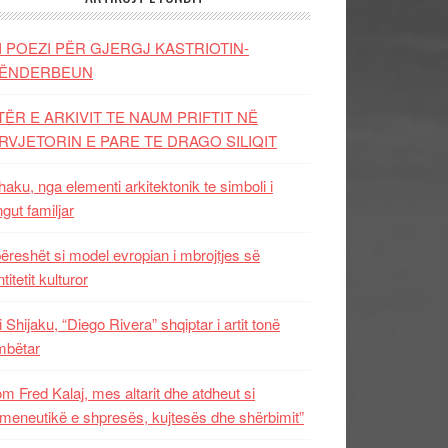
I POEZI PËR GJERGJ KASTRIOTIN-
ËNDERBEUN
TËR E ARKIVIT TE NAUM PRIFTIT NË
RVJETORIN E PARE TE DRAGO SILIQIT
aku, nga elementi arkitektonik te simboli i
ngut familjar
ëreshët si model evropian i mbrojtjes së
titetit kulturor
i Shijaku, “Diego Rivera” shqiptar i artit tonë
mbëtar
m Fred Kalaj, mes altarit dhe atdheut si
meneutikë e shpresës, kujtesës dhe shërbimit”