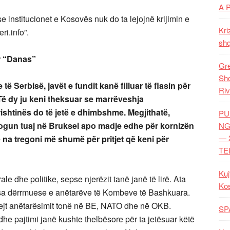
A 
e institucionet e Kosovës nuk do ta lejojnë krijimin e
Kri
ri.info”.
shq
ër “Danas”
Gre
Shq
ë Serbisë, javët e fundit kanë filluar të flasin për
Riv
 Të dy ju keni theksuar se marrëveshja
shtinës do të jetë e dhimbshme. Megjithatë,
PU
alogun tuaj në Bruksel apo madje edhe për kornizën
NG
— 
ë na tregoni më shumë për pritjet që keni për
TE
Kuj
e dhe politike, sepse njerëzit tanë janë të lirë. Ata
Ko
 pjesa dërrmuese e anëtarëve të Kombeve të Bashkuara.
drejt anëtarësimit tonë në BE, NATO dhe në OKB.
SP
e pajtimi janë kushte thelbësore për ta jetësuar këtë