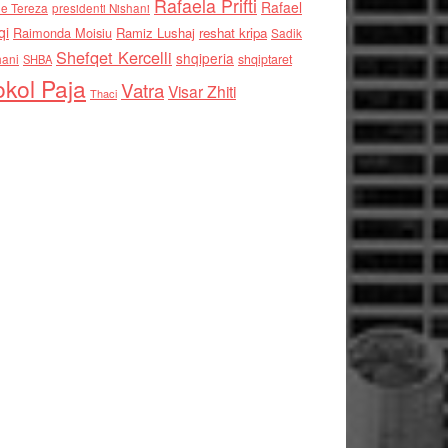
Rafaela Prifti
Rafael
e Tereza
presidenti Nishani
qi
Raimonda Moisiu
Ramiz Lushaj
reshat kripa
Sadik
Shefqet Kercelli
shqiperia
hani
shqiptaret
SHBA
kol Paja
Vatra
Visar Zhiti
Thaci