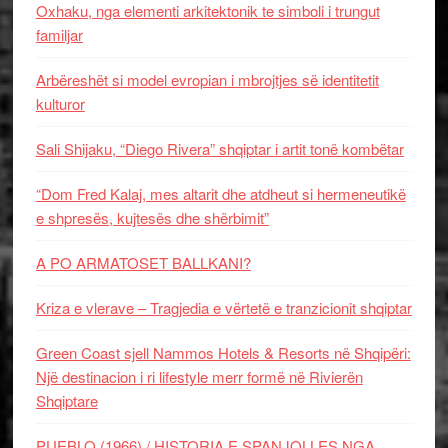
Oxhaku, nga elementi arkitektonik te simboli i trungut
familjar
Arbëreshët si model evropian i mbrojtjes së identitetit
kulturor
Sali Shijaku, “Diego Rivera” shqiptar i artit tonë kombëtar
“Dom Fred Kalaj, mes altarit dhe atdheut si hermeneutikë
e shpresës, kujtesës dhe shërbimit”
A PO ARMATOSET BALLKANI?
Kriza e vlerave – Tragjedia e vërtetë e tranzicionit shqiptar
Green Coast sjell Nammos Hotels & Resorts në Shqipëri:
Një destinacion i ri lifestyle merr formë në Rivierën
Shqiptare
PUEBLO (1966) / HISTORIA E SPANJOLLES NGA