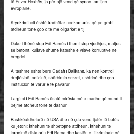
të Enver Hoxhës, jo për një vend që synon familjen
evropiane.
Kryekrimineli është tradhëtar neokomunist që po grabit
atdheun tonë çdo ditë me oligarkët e tij.
Duke i thënë stop Edi Ramës i themi stop vjedhjes, mafjes
se betonit, kullave shumë katëshë e vilave korruptive në
bregdet.
Ai tashme është bere Gadafi i Ballkanit, ka nën kontroll
drejtësinë, policinë, shërbimin sekret, ushtrinë dhe çdo
institucion të varur e të pavarur.
Largimi i Edi Ramës është mirësia më e madhe që mund ti
bëjmë atdheut tonë të dashur.
Bashkëatdhetarë në USA dhe në çdo vend tjetër të botës
ku jetoni: kthehuni të shpëtojmë atdheun, kthehuni të
largojmë diktatorin Edi Rama dhe kastën e tij kriminale që