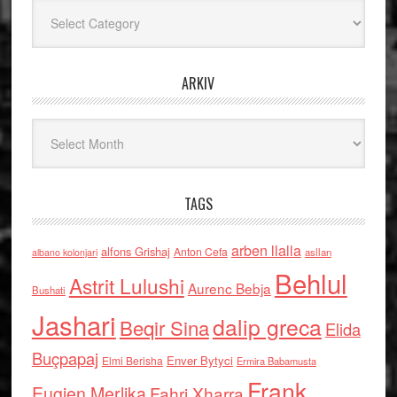
Kategoritë
ARKIV
Arkiv
TAGS
arben llalla
alfons Grishaj
Anton Cefa
asllan
albano kolonjari
Behlul
Astrit Lulushi
Aurenc Bebja
Bushati
Jashari
dalip greca
Beqir Sina
Elida
Buçpapaj
Enver Bytyci
Elmi Berisha
Ermira Babamusta
Frank
Eugjen Merlika
Fahri Xharra