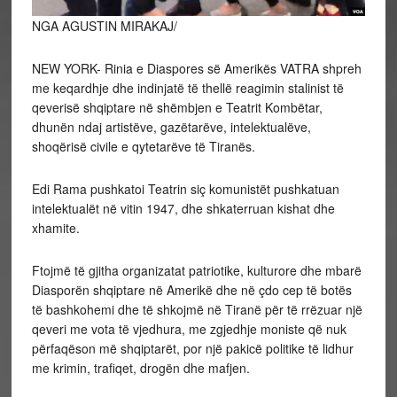
NGA AGUSTIN MIRAKAJ/
NEW YORK- Rinia e Diaspores së Amerikës VATRA shpreh
me keqardhje dhe indinjatë të thellë reagimin stalinist të
qeverisë shqiptare në shëmbjen e Teatrit Kombëtar,
dhunën ndaj artistëve, gazëtarëve, intelektualëve,
shoqërisë civile e qytetarëve të Tiranës.
Edi Rama pushkatoi Teatrin siç komunistët pushkatuan
intelektualët në vitin 1947, dhe shkaterruan kishat dhe
xhamite.
Ftojmë të gjitha organizatat patriotike, kulturore dhe mbarë
Diasporën shqiptare në Amerikë dhe në çdo cep të botës
të bashkohemi dhe të shkojmë në Tiranë për të rrëzuar një
qeveri me vota të vjedhura, me zgjedhje moniste që nuk
përfaqëson më shqiptarët, por një pakicë politike të lidhur
me krimin, trafiqet, drogën dhe mafjen.