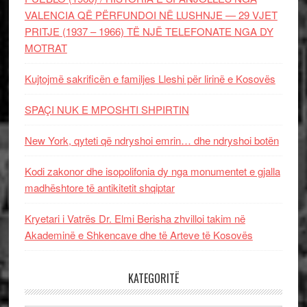
VALENCIA QË PËRFUNDOI NË LUSHNJE — 29 VJET
PRITJE (1937 – 1966) TË NJË TELEFONATE NGA DY
MOTRAT
Kujtojmë sakrificën e familjes Lleshi për lirinë e Kosovës
SPAÇI NUK E MPOSHTI SHPIRTIN
New York, qyteti që ndryshoi emrin… dhe ndryshoi botën
Kodi zakonor dhe isopolifonia dy nga monumentet e gjalla
madhështore të antikitetit shqiptar
Kryetari i Vatrës Dr. Elmi Berisha zhvilloi takim në
Akademinë e Shkencave dhe të Arteve të Kosovës
KATEGORITË