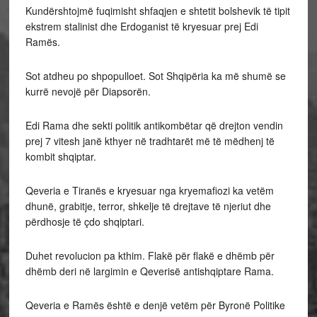
Kundërshtojmë fuqimisht shfaqjen e shtetit bolshevik të tipit
ekstrem stalinist dhe Erdoganist të kryesuar prej Edi
Ramës.
Sot atdheu po shpopulloet. Sot Shqipëria ka më shumë se
kurrë nevojë për Diapsorën.
Edi Rama dhe sekti politik antikombëtar që drejton vendin
prej 7 vitesh janë kthyer në tradhtarët më të mëdhenj të
kombit shqiptar.
Qeveria e Tiranës e kryesuar nga kryemafiozi ka vetëm
dhunë, grabitje, terror, shkelje të drejtave të njeriut dhe
përdhosje të çdo shqiptari.
Duhet revolucion pa kthim. Flakë për flakë e dhëmb për
dhëmb deri në largimin e Qeverisë antishqiptare Rama.
Qeveria e Ramës është e denjë vetëm për Byronë Politike