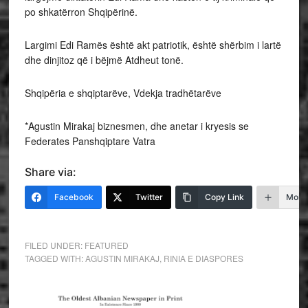
po shkatërron Shqipërinë.
Largimi Edi Ramës është akt patriotik, është shërbim i lartë
dhe dinjitoz që i bëjmë Atdheut tonë.
Shqipëria e shqiptarëve, Vdekja tradhëtarëve
*Agustin Mirakaj biznesmen, dhe anetar i kryesis se
Federates Panshqiptare Vatra
Share via:
Facebook
Twitter
Copy Link
More
FILED UNDER:
FEATURED
TAGGED WITH:
AGUSTIN MIRAKAJ
,
RINIA E DIASPORES