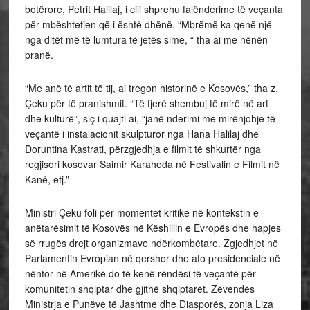
botërore, Petrit Halilaj, i cili shprehu falënderime të veçanta
për mbështetjen që i është dhënë. “Mbrëmë ka qenë një
nga ditët më të lumtura të jetës sime, “ tha ai me nënën
pranë.
“Me anë të artit të tij, ai tregon historinë e Kosovës,” tha z.
Çeku për të pranishmit. “Të tjerë shembuj të mirë në art
dhe kulturë”, siç i quajti ai, “janë nderimi me mirënjohje të
veçantë i instalacionit skulpturor nga Hana Halilaj dhe
Doruntina Kastrati, përzgjedhja e filmit të shkurtër nga
regjisori kosovar Saimir Karahoda në Festivalin e Filmit në
Kanë, etj.”
Ministri Çeku foli për momentet kritike në kontekstin e
anëtarësimit të Kosovës në Këshillin e Evropës dhe hapjes
së rrugës drejt organizmave ndërkombëtare. Zgjedhjet në
Parlamentin Evropian në qershor dhe ato presidenciale në
nëntor në Amerikë do të kenë rëndësi të veçantë për
komunitetin shqiptar dhe gjithë shqiptarët. Zëvendës
Ministrja e Punëve të Jashtme dhe Diasporës, zonja Liza