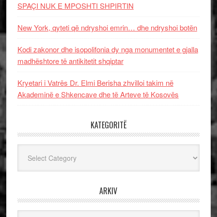
SPAÇI NUK E MPOSHTI SHPIRTIN
New York, qyteti që ndryshoi emrin… dhe ndryshoi botën
Kodi zakonor dhe isopolifonia dy nga monumentet e gjalla
madhështore të antikitetit shqiptar
Kryetari i Vatrës Dr. Elmi Berisha zhvilloi takim në
Akademinë e Shkencave dhe të Arteve të Kosovës
KATEGORITË
Kategoritë
ARKIV
Arkiv