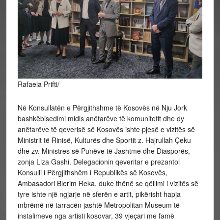
Rafaela Prifti/
Në Konsullatën e Përgjithshme të Kosovës në Nju Jork
bashkëbisedimi midis anëtarëve të komunitetit dhe dy
anëtarëve të qeverisë së Kosovës ishte pjesë e vizitës së
Ministrit të Rinisë, Kulturës dhe Sportit z. Hajrullah Çeku
dhe zv. Ministres së Punëve të Jashtme dhe Diasporës,
zonja Liza Gashi. Delegacionin qeveritar e prezantoi
Konsulli i Përgjithshëm i Republikës së Kosovës,
Ambasadori
Blerim Reka, duke thënë se qëllimi i vizitës së
tyre ishte një ngjarje në sferën e artit, pikërisht hapja
mbrëmë në tarracën jashtë Metropolitan Museum të
instalimeve nga artisti kosovar, 39 vjeçari me famë