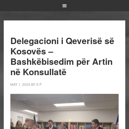
Delegacioni i Qeverisë së
Kosovës –
Bashkëbisedim për Artin
në Konsullatë
MAY 1, 2024
BY
S P