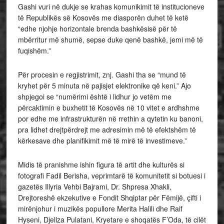
Gashi vuri në dukje se krahas komunikimit të institucioneve
të Republikës së Kosovës me diasporën duhet të ketë
“edhe njohje horizontale brenda bashkësisë për të
mbërritur më shumë, sepse duke qenë bashkë, jemi më të
fuqishëm.”
Për procesin e regjistrimit, znj. Gashi tha se “mund të
kryhet për 5 minuta në pajisjet elektronike që keni.” Ajo
shpjegoi se “numërimi është i lidhur jo vetëm me
përcaktimin e buxhetit të Kosovës në 10 vitet e ardhshme
por edhe me infrastrukturën në rrethin a qytetin ku banoni,
pra lidhet drejtpërdrejt me adresimin më të efektshëm të
kërkesave dhe planifikimit më të mirë të investimeve.”
Midis të pranishme ishin figura të artit dhe kulturës si
fotografi Fadil Berisha, veprimtarë të komunitetit si botuesi i
gazetës Illyria Vehbi Bajrami, Dr. Shpresa Xhakli,
Drejtoreshë ekzekutive e Fondit Shqiptar për Fëmijë, çifti i
mirënjohur i muzikës popullore Merita Halili dhe Raif
Hyseni, Djellza Pulatani, Kryetare e shoqatës F’Oda, të cilët