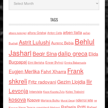
TAGS
arben llalla
alfons Grishaj
Anton Cefa
asllan
albano kolonjari
Behlul
Astrit Lulushi
Aurenc Bebja
Bushati
Jashari
dalip greca
Beqir Sina
Elida
Buçpapaj
Enver Bytyci
Elmi Berisha
Ermira Babamusta
Frank
Eugjen Merlika
Fahri Xharra
shkreli
Ilir
Gezim Llojdia
Fritz radovani
Levonja
Interviste
Kolec Traboini
Keze Kozeta Zylo
kosova
Kosove
nderroi jete
Marjana Bulku
ne
Murat Gecaj
Rafaela Prifti
Rafael
Nene Tereza
Kosove
presidenti Nishani