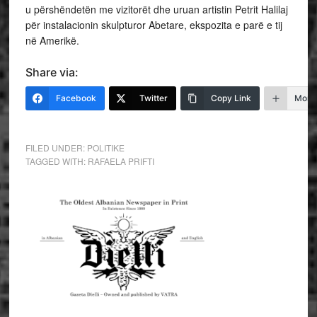
u përshëndetën me vizitorët dhe uruan artistin Petrit Halilaj
për instalacionin skulpturor Abetare, ekspozita e parë e tij
në Amerikë.
Share via:
Facebook
Twitter
Copy Link
More
FILED UNDER:
POLITIKE
TAGGED WITH:
RAFAELA PRIFTI