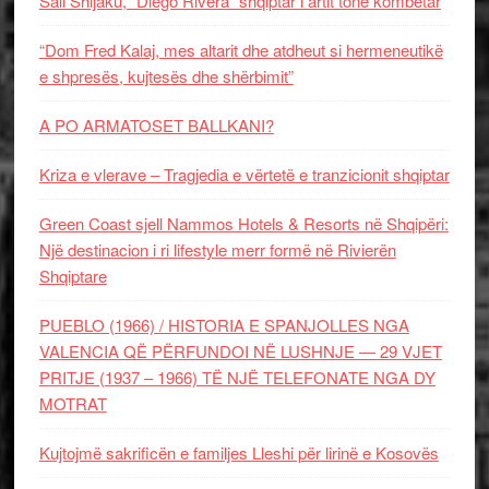
Sali Shijaku, “Diego Rivera” shqiptar i artit tonë kombëtar
“Dom Fred Kalaj, mes altarit dhe atdheut si hermeneutikë
e shpresës, kujtesës dhe shërbimit”
A PO ARMATOSET BALLKANI?
Kriza e vlerave – Tragjedia e vërtetë e tranzicionit shqiptar
Green Coast sjell Nammos Hotels & Resorts në Shqipëri:
Një destinacion i ri lifestyle merr formë në Rivierën
Shqiptare
PUEBLO (1966) / HISTORIA E SPANJOLLES NGA
VALENCIA QË PËRFUNDOI NË LUSHNJE — 29 VJET
PRITJE (1937 – 1966) TË NJË TELEFONATE NGA DY
MOTRAT
Kujtojmë sakrificën e familjes Lleshi për lirinë e Kosovës