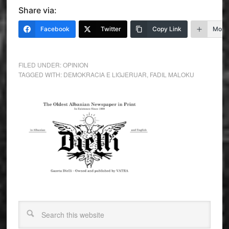
Share via:
Facebook
Twitter
Copy Link
More
FILED UNDER:
OPINION
TAGGED WITH:
DEMOKRACIA E LIGJERUAR
,
FADIL MALOKU