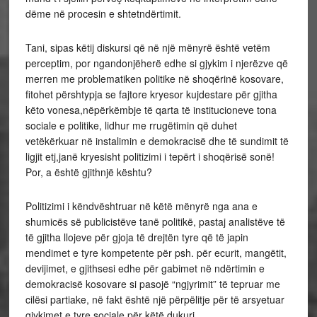
dëme në procesin e shtetndërtimit.
Tani, sipas këtij diskursi që në një mënyrë është vetëm
perceptim, por ngandonjëherë edhe si gjykim i njerëzve që
merren me problematiken politike në shoqërinë kosovare,
fitohet përshtypja se fajtore kryesor kujdestare për gjitha
këto vonesa,nëpërkëmbje të qarta të institucioneve tona
sociale e politike, lidhur me rrugëtimin që duhet
vetëkërkuar në instalimin e demokracisë dhe të sundimit të
ligjit etj,janë kryesisht politizimi i tepërt i shoqërisë sonë!
Por, a është gjithnjë kështu?
Politizimi i këndvështruar në këtë mënyrë nga ana e
shumicës së publicistëve tanë politikë, pastaj analistëve të
të gjitha llojeve për gjoja të drejtën tyre që të japin
mendimet e tyre kompetente për psh. për ecurit, mangëtit,
devijimet, e gjithsesi edhe për gabimet në ndërtimin e
demokracisë kosovare si pasojë “ngjyrimit” të tepruar me
cilësi partiake, në fakt është një përpëlitje për të arsyetuar
gjykimet e tyre sociale për këtë dukuri.