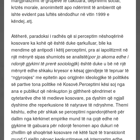
margjinalizimit të grupeve të caktuara, deprivimit social,
krizës morale, anonimitetit apo ndërrimit të ambientit që
ishte evident pas luftës sëndodhur në vitin 1999 e
këndej..etj.
Atëherë, paradoksi i radhës që si perceptim nëshoqërinë
kosovare ka kohë që është duke qarkulluar, bile ka
mendime që antipodi i këtij perceptimi, pra ai iapolitizmit në
një mënyrë sipas shumicës se analistë(
por jo akoma edhe i
ndonjë gjykimi të prerë sociologjik
) është duke u bë në një
mënyrë edhe shkaku kryesor e kësaj gjendjeje të tepruar të
“ngjyrosjes” me epitetin apo origjinën ideologjike të politikës
së partive tona politike në Kosovë.Perceptimi kësi soj nga
ana e publikut që nënkupton jo gjithherë qëndrimet e
qytetarëve dhe të medieve kosovare, pa dyshim që ngjall
dyshime dhe reperkusione të natyrave të ndryshme. Themi
kështu, edhe për shkak se perceptimi ngandonjëherë për
dallim nga kërkimet empirike mund të na çojë edhe në
gjykime të gabuara për ndonjë fenomen apo dukuri në
zhvillim që shoqërisë kosovare në këtë fazë të transicionit
mund t’i sjellin përveç keqkuptimeve në interpretim edhe