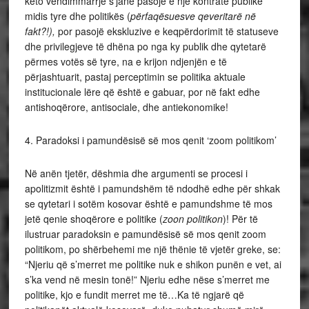
këto vendimmarrje s’janë pasojë e një kontrate publike
midis tyre dhe politikës (
përfaqësuesve qeveritarë në
fakt?!),
por pasojë ekskluzive e keqpërdorimit të statuseve
dhe privilegjeve të dhëna po nga ky publik dhe qytetarë
përmes votës së tyre, na e krijon ndjenjën e të
përjashtuarit, pastaj perceptimin se politika aktuale
institucionale lëre që është e gabuar, por në fakt edhe
antishoqërore, antisociale, dhe antiekonomike!
4. Paradoksi i pamundësisë së mos qenit ‘zoom politikom’
Në anën tjetër, dëshmia dhe argumenti se procesi i
apolitizmit është i pamundshëm të ndodhë edhe për shkak
se qytetari i sotëm kosovar është e pamundshme të mos
jetë qenie shoqërore e politike (
zoon politikon
)! Për të
ilustruar paradoksin e pamundësisë së mos qenit zoom
politikom, po shërbehemi me një thënie të vjetër greke, se:
“Njeriu që s’merret me politike nuk e shikon punën e vet, ai
s’ka vend në mesin tonë!” Njeriu edhe nëse s’merret me
politike, kjo e fundit merret me të…Ka të ngjarë që