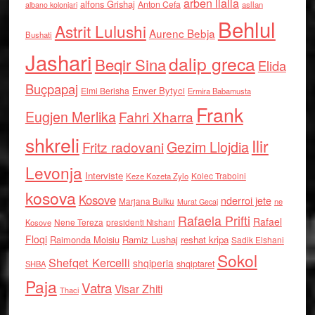
arben llalla
alfons Grishaj
Anton Cefa
asllan
albano kolonjari
Behlul
Astrit Lulushi
Aurenc Bebja
Bushati
Jashari
dalip greca
Beqir Sina
Elida
Buçpapaj
Enver Bytyci
Elmi Berisha
Ermira Babamusta
Frank
Eugjen Merlika
Fahri Xharra
shkreli
Ilir
Gezim Llojdia
Fritz radovani
Levonja
Interviste
Kolec Traboini
Keze Kozeta Zylo
kosova
Kosove
nderroi jete
Marjana Bulku
ne
Murat Gecaj
Rafaela Prifti
Rafael
Nene Tereza
Kosove
presidenti Nishani
Floqi
Raimonda Moisiu
Ramiz Lushaj
reshat kripa
Sadik Elshani
Sokol
Shefqet Kercelli
shqiperia
shqiptaret
SHBA
Paja
Vatra
Visar Zhiti
Thaci