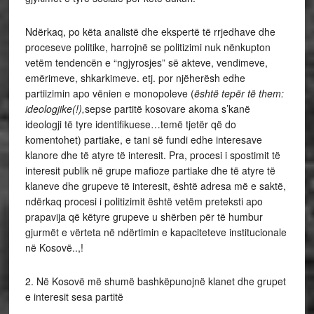
Ndërkaq, po këta analistë dhe ekspertë të rrjedhave dhe
proceseve politike, harrojnë se politizimi nuk nënkupton
vetëm tendencën e “ngjyrosjes” së akteve, vendimeve,
emërimeve, shkarkimeve. etj. por njëherësh edhe
partiizimin apo vënien e monopoleve (
është tepër të them:
ideologjike(!),
sepse partitë kosovare akoma s’kanë
ideologji të tyre identifikuese…temë tjetër që do
komentohet) partiake, e tani së fundi edhe interesave
klanore dhe të atyre të interesit. Pra, procesi i spostimit të
interesit publik në grupe mafioze partiake dhe të atyre të
klaneve dhe grupeve të interesit, është adresa më e saktë,
ndërkaq procesi i politizimit është vetëm preteksti apo
prapavija që këtyre grupeve u shërben për të humbur
gjurmët e vërteta në ndërtimin e kapaciteteve institucionale
në Kosovë..,!
2. Në Kosovë më shumë bashkëpunojnë klanet dhe grupet
e interesit sesa partitë