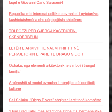
faqet e Giovanni Carlo Saraceni-t
Republika mbi interesat politike: sovraniteti i qytetarëve,
kushtetutshmëria dhe përgjegjësia shtetërore
TRI POEZI PËR GJERGJ KASTRIOTIN-
SKËNDERBEUN
LETËR E ARKIVIT TE NAUM PRIFTIT NË
PERVJETORIN E PARE TE DRAGO SILIQIT
Oxhaku, nga elementi arkitektonik te simboli i trungut
familjar
Arbëreshët si model evropian i mbrojtjes së identitetit
kulturor
Sali Shijaku, “Diego Rivera” shqiptar i artit tonë kombëtar
“Dom Fred Kalaj, mes altarit dhe atdheut si hermeneutikë