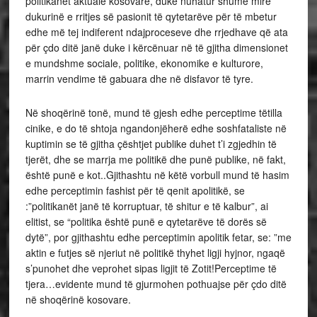
politikanët aktualë kosovarë, duke nuhatur shumë mirë
dukurinë e rritjes së pasionit të qytetarëve për të mbetur
edhe më tej indiferent ndajproceseve dhe rrjedhave që ata
për çdo ditë janë duke i kërcënuar në të gjitha dimensionet
e mundshme sociale, politike, ekonomike e kulturore,
marrin vendime të gabuara dhe në disfavor të tyre.
Në shoqërinë tonë, mund të gjesh edhe perceptime tëtilla
cinike, e do të shtoja ngandonjëherë edhe soshfataliste në
kuptimin se të gjitha çështjet publike duhet t’i zgjedhin të
tjerët, dhe se marrja me politikë dhe punë publike, në fakt,
është punë e kot..Gjithashtu në këtë vorbull mund të hasim
edhe perceptimin fashist për të qenit apolitikë, se
:”politikanët janë të korruptuar, të shitur e të kalbur”, ai
elitist, se “politika është punë e qytetarëve të dorës së
dytë”, por gjithashtu edhe perceptimin apolitik fetar, se: ”me
aktin e futjes së njeriut në politikë thyhet ligji hyjnor, ngaqë
s’punohet dhe veprohet sipas ligjit të Zotit!Perceptime të
tjera…evidente mund të gjurmohen pothuajse për çdo ditë
në shoqërinë kosovare.