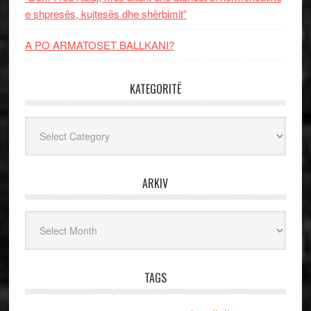
e shpresës, kujtesës dhe shërbimit”
A PO ARMATOSET BALLKANI?
KATEGORITË
Kategoritë
ARKIV
Arkiv
TAGS