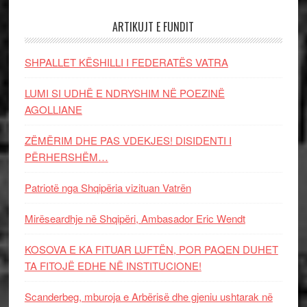
ARTIKUJT E FUNDIT
SHPALLET KËSHILLI I FEDERATËS VATRA
LUMI SI UDHË E NDRYSHIM NË POEZINË
AGOLLIANE
ZËMËRIM DHE PAS VDEKJES! DISIDENTI I
PËRHERSHËM…
Patriotë nga Shqipëria vizituan Vatrën
Mirëseardhje në Shqipëri, Ambasador Eric Wendt
KOSOVA E KA FITUAR LUFTËN, POR PAQEN DUHET
TA FITOJË EDHE NË INSTITUCIONE!
Scanderbeg, mburoja e Arbërisë dhe gjeniu ushtarak në