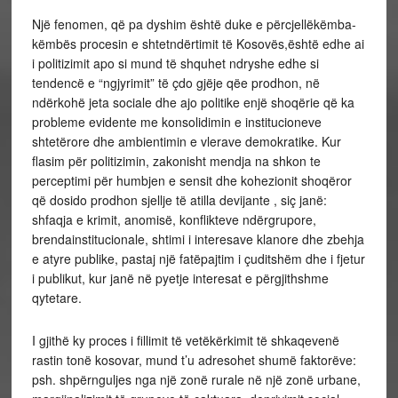
Një fenomen, që pa dyshim është duke e përcjellëkëmba-
këmbës procesin e shtetndërtimit të Kosovës,është edhe ai
i politizimit apo si mund të shquhet ndryshe edhe si
tendencë e “ngjyrimit” të çdo gjëje qëe prodhon, në
ndërkohë jeta sociale dhe ajo politike enjë shoqërie që ka
probleme evidente me konsolidimin e institucioneve
shtetërore dhe ambientimin e vlerave demokratike. Kur
flasim për politizimin, zakonisht mendja na shkon te
perceptimi për humbjen e sensit dhe kohezionit shoqëror
që dosido prodhon sjellje të atilla devijante , siç janë:
shfaqja e krimit, anomisë, konflikteve ndërgrupore,
brendainstitucionale, shtimi i interesave klanore dhe zbehja
e atyre publike, pastaj një fatëpajtim i çuditshëm dhe i fjetur
i publikut, kur janë në pyetje interesat e përgjithshme
qytetare.
I gjithë ky proces i fillimit të vetëkërkimit të shkaqevenë
rastin tonë kosovar, mund t’u adresohet shumë faktorëve:
psh. shpërnguljes nga një zonë rurale në një zonë urbane,