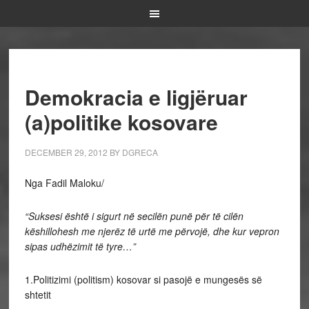
Demokracia e ligjëruar
(a)politike kosovare
DECEMBER 29, 2012
BY
DGRECA
Nga Fadil Maloku/
“Suksesi është i sigurt në secilën punë për të cilën
këshillohesh me njerëz të urtë me përvojë, dhe kur vepron
sipas udhëzimit të tyre…”
1.Politizimi (politism) kosovar si pasojë e mungesës së
shtetit