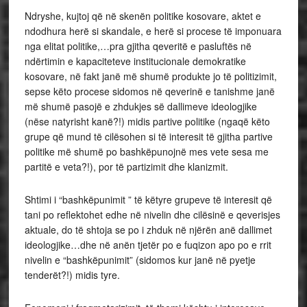
Ndryshe, kujtoj që në skenën politike kosovare, aktet e
ndodhura herë si skandale, e herë si procese të imponuara
nga elitat politike,…pra gjitha qeveritë e pasluftës në
ndërtimin e kapaciteteve institucionale demokratike
kosovare, në fakt janë më shumë produkte jo të politizimit,
sepse këto procese sidomos në qeverinë e tanishme janë
më shumë pasojë e zhdukjes së dallimeve ideologjike
(nëse natyrisht kanë?!) midis partive politike (ngaqë këto
grupe që mund të cilësohen si të interesit të gjitha partive
politike më shumë po bashkëpunojnë mes vete sesa me
partitë e veta?!), por të partizimit dhe klanizmit.
Shtimi i “bashkëpunimit ” të këtyre grupeve të interesit që
tani po reflektohet edhe në nivelin dhe cilësinë e qeverisjes
aktuale, do të shtoja se po i zhduk në njërën anë dallimet
ideologjike…dhe në anën tjetër po e fuqizon apo po e rrit
nivelin e “bashkëpunimit” (sidomos kur janë në pyetje
tenderët?!) midis tyre.