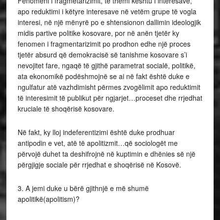
Fenomeni i fragmetarizimit, të themi kështu i interesave,
apo reduktimi i këtyre interesave në vetëm grupe të vogla
interesi, në një mënyrë po e shtensionon dallimin ideologjik
midis partive politike kosovare, por në anën tjetër ky
fenomen i fragmentarizimit po prodhon edhe një proces
tjetër absurd që demokracisë së tanishme kosovare s’i
nevojitet fare, ngaqë të gjithë parametrat socialë, politikë,
ata ekonomikë podëshmojnë se ai në fakt është duke e
ngulfatur atë vazhdimisht përmes zvogëlimit apo reduktimit
të interesimit të publikut për ngjarjet…proceset dhe rrjedhat
kruciale të shoqërisë kosovare.
Në fakt, ky lloj indeferentizimi është duke prodhuar
antipodin e vet, atë të apolitizmit…që sociologët me
përvojë duhet ta deshifrojnë në kuptimin e dhënies së një
përgjigje sociale për rrjedhat e shoqërisë në Kosovë.
3. A jemi duke u bërë gjithnjë e më shumë
apolitikë(apolitism)?