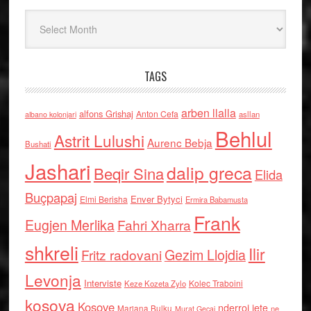
Arkiv
TAGS
arben llalla
alfons Grishaj
Anton Cefa
asllan
albano kolonjari
Behlul
Astrit Lulushi
Aurenc Bebja
Bushati
Jashari
dalip greca
Beqir Sina
Elida
Buçpapaj
Enver Bytyci
Elmi Berisha
Ermira Babamusta
Frank
Eugjen Merlika
Fahri Xharra
shkreli
Ilir
Gezim Llojdia
Fritz radovani
Levonja
Interviste
Kolec Traboini
Keze Kozeta Zylo
kosova
Kosove
nderroi jete
Marjana Bulku
ne
Murat Gecaj