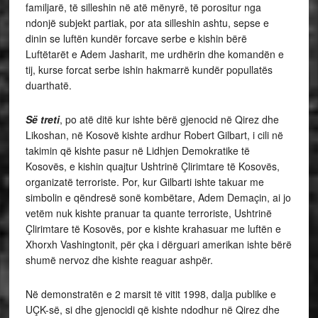
familjarë, të silleshin në atë mënyrë, të porositur nga
ndonjë subjekt partiak, por ata silleshin ashtu, sepse e
dinin se luftën kundër forcave serbe e kishin bërë
Luftëtarët e Adem Jasharit, me urdhërin dhe komandën e
tij, kurse forcat serbe ishin hakmarrë kundër popullatës
duarthatë.
Së treti
, po atë ditë kur ishte bërë gjenocid në Qirez dhe
Likoshan, në Kosovë kishte ardhur Robert Gilbart, i cili në
takimin që kishte pasur në Lidhjen Demokratike të
Kosovës, e kishin quajtur Ushtrinë Çlirimtare të Kosovës,
organizatë terroriste. Por, kur Gilbarti ishte takuar me
simbolin e qëndresë sonë kombëtare, Adem Demaçin, ai jo
vetëm nuk kishte pranuar ta quante terroriste, Ushtrinë
Çlirimtare të Kosovës, por e kishte krahasuar me luftën e
Xhorxh Vashingtonit, për çka i dërguari amerikan ishte bërë
shumë nervoz dhe kishte reaguar ashpër.
Në demonstratën e 2 marsit të vitit 1998, dalja publike e
UÇK-së, si dhe gjenocidi që kishte ndodhur në Qirez dhe