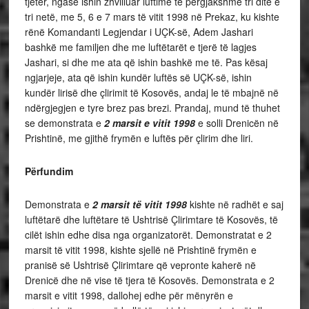
tjetër, ngase ishin zhvilluar luftime të përgjakshme tri ditë e
tri netë, me 5, 6 e 7 mars të vitit 1998 në Prekaz, ku kishte
rënë Komandanti Legjendar i UÇK-së, Adem Jashari
bashkë me familjen dhe me luftëtarët e tjerë të lagjes
Jashari, si dhe me ata që ishin bashkë me të. Pas kësaj
ngjarjeje, ata që ishin kundër luftës së UÇK-së, ishin
kundër lirisë dhe çlirimit të Kosovës, andaj le të mbajnë në
ndërgjegjen e tyre brez pas brezi. Prandaj, mund të thuhet
se demonstrata e
2 marsit e vitit 1998
e solli Drenicën në
Prishtinë, me gjithë frymën e luftës për çlirim dhe liri.
Përfundim
Demonstrata e
2 marsit të vitit 1998
kishte në radhët e saj
luftëtarë dhe luftëtare të Ushtrisë Çlirimtare të Kosovës, të
cilët ishin edhe disa nga organizatorët. Demonstratat e 2
marsit të vitit 1998, kishte sjellë në Prishtinë frymën e
pranisë së Ushtrisë Çlirimtare që vepronte kaherë në
Drenicë dhe në vise të tjera të Kosovës. Demonstrata e 2
marsit e vitit 1998, dallohej edhe për mënyrën e