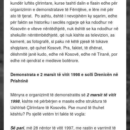
kundër luftës çlirimtare, kurse tashti dalin e flasin edhe për
organizimin e demonstratave të Fëmijëve, e lëre më për
ato të tjerat. Po ashtu, është i nevojshëm ky sqarim, edhe
për faktin se historiku i secilës ngjarje që ka ndodhur në
Kosovën e viteve nëntëdhjetë, nuk është se ka ndodhur në
shekullin nëntëmbëdhjetë, që nuk kishte as televizion, as
kamerë, as fotografë, si paku në këtë pjesë të tokave
shqiptare, që quhet Kosovë. Pra, faktet, të dhënat,
dëshmitë janë kudo, edhe në Kosovë, edhe në Tiranë, por
edhe në qendrat e medieve botërore.
Demonstrata e 2 marsit të vitit 1998 e solli Drenicën në
Prishtinë
Mënyra e organizimit të demonstratës së
2 marsit të vitit
1998
, kishte në përbërjen e masës edhe struktura të
Ushtrisë Çlirimtare të Kosovës. Pse mund të thuhet
kështu? Po sjellë vetëm tri fakte të vogla:
Së pari
, më 28 nëntor të vitit 1997, me rastin e varrimit të