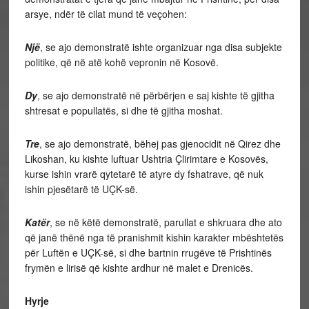
arsye, ndër të cilat mund të veçohen:
Një
, se ajo demonstratë ishte organizuar nga disa subjekte
politike, që në atë kohë vepronin në Kosovë.
Dy
, se ajo demonstratë në përbërjen e saj kishte të gjitha
shtresat e popullatës, si dhe të gjitha moshat.
Tre
, se ajo demonstratë, bëhej pas gjenocidit në Qirez dhe
Likoshan, ku kishte luftuar Ushtria Çlirimtare e Kosovës,
kurse ishin vrarë qytetarë të atyre dy fshatrave, që nuk
ishin pjesëtarë të UÇK-së.
Katër
, se në këtë demonstratë, parullat e shkruara dhe ato
që janë thënë nga të pranishmit kishin karakter mbështetës
për Luftën e UÇK-së, si dhe bartnin rrugëve të Prishtinës
frymën e lirisë që kishte ardhur në malet e Drenicës.
Hyrje