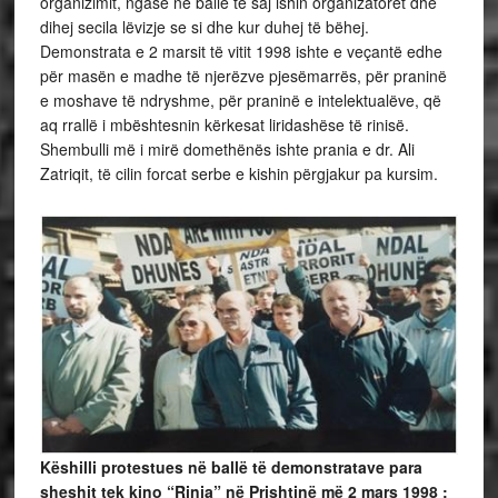
organizimit, ngase në ballë të saj ishin organizatorët dhe
dihej secila lëvizje se si dhe kur duhej të bëhej.
Demonstrata e 2 marsit të vitit 1998 ishte e veçantë edhe
për masën e madhe të njerëzve pjesëmarrës, për praninë
e moshave të ndryshme, për praninë e intelektualëve, që
aq rrallë i mbështesnin kërkesat liridashëse të rinisë.
Shembulli më i mirë domethënës ishte prania e dr. Ali
Zatriqit, të cilin forcat serbe e kishin përgjakur pa kursim.
Këshilli protestues në ballë të demonstratave para
sheshit tek kino “Rinia” në Prishtinë më 2 mars 1998 :