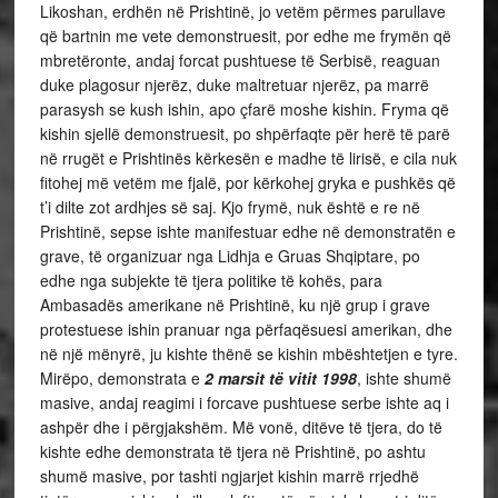
Likoshan, erdhën në Prishtinë, jo vetëm përmes parullave
që bartnin me vete demonstruesit, por edhe me frymën që
mbretëronte, andaj forcat pushtuese të Serbisë, reaguan
duke plagosur njerëz, duke maltretuar njerëz, pa marrë
parasysh se kush ishin, apo çfarë moshe kishin. Fryma që
kishin sjellë demonstruesit, po shpërfaqte për herë të parë
në rrugët e Prishtinës kërkesën e madhe të lirisë, e cila nuk
fitohej më vetëm me fjalë, por kërkohej gryka e pushkës që
t’i dilte zot ardhjes së saj. Kjo frymë, nuk është e re në
Prishtinë, sepse ishte manifestuar edhe në demonstratën e
grave, të organizuar nga Lidhja e Gruas Shqiptare, po
edhe nga subjekte të tjera politike të kohës, para
Ambasadës amerikane në Prishtinë, ku një grup i grave
protestuese ishin pranuar nga përfaqësuesi amerikan, dhe
në një mënyrë, ju kishte thënë se kishin mbështetjen e tyre.
Mirëpo, demonstrata e
2 marsit të vitit 1998
, ishte shumë
masive, andaj reagimi i forcave pushtuese serbe ishte aq i
ashpër dhe i përgjakshëm. Më vonë, ditëve të tjera, do të
kishte edhe demonstrata të tjera në Prishtinë, po ashtu
shumë masive, por tashti ngjarjet kishin marrë rrjedhë