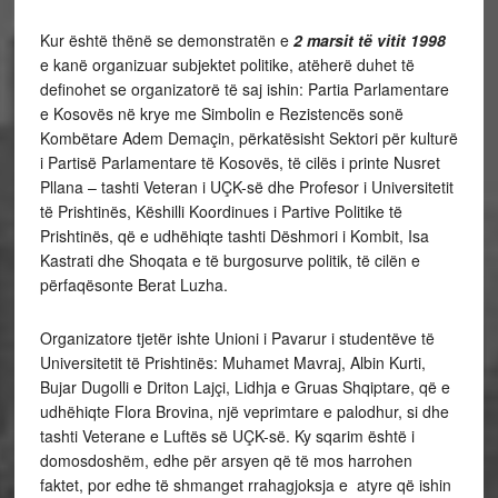
Kur është thënë se demonstratën e
2 marsit të vitit 1998
e kanë organizuar subjektet politike, atëherë duhet të
definohet se organizatorë të saj ishin: Partia Parlamentare
e Kosovës në krye me Simbolin e Rezistencës sonë
Kombëtare Adem Demaçin, përkatësisht Sektori për kulturë
i Partisë Parlamentare të Kosovës, të cilës i printe Nusret
Pllana – tashti Veteran i UÇK-së dhe Profesor i Universitetit
të Prishtinës, Këshilli Koordinues i Partive Politike të
Prishtinës, që e udhëhiqte tashti Dëshmori i Kombit, Isa
Kastrati dhe Shoqata e të burgosurve politik, të cilën e
përfaqësonte Berat Luzha.
Organizatore tjetër ishte Unioni i Pavarur i studentëve të
Universitetit të Prishtinës: Muhamet Mavraj, Albin Kurti,
Bujar Dugolli e Driton Lajçi, Lidhja e Gruas Shqiptare, që e
udhëhiqte Flora Brovina, një veprimtare e palodhur, si dhe
tashti Veterane e Luftës së UÇK-së. Ky sqarim është i
domosdoshëm, edhe për arsyen që të mos harrohen
faktet, por edhe të shmanget rrahagjoksja e atyre që ishin