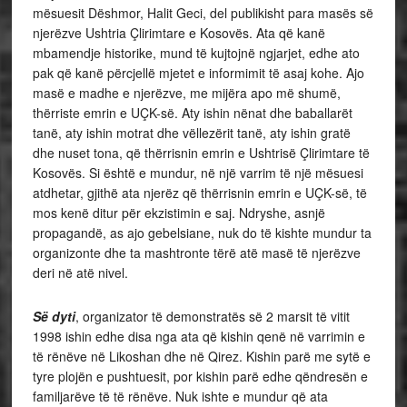
mësuesit Dëshmor, Halit Geci, del publikisht para masës së
njerëzve Ushtria Çlirimtare e Kosovës. Ata që kanë
mbamendje historike, mund të kujtojnë ngjarjet, edhe ato
pak që kanë përcjellë mjetet e informimit të asaj kohe. Ajo
masë e madhe e njerëzve, me mijëra apo më shumë,
thërriste emrin e UÇK-së. Aty ishin nënat dhe baballarët
tanë, aty ishin motrat dhe vëllezërit tanë, aty ishin gratë
dhe nuset tona, që thërrisnin emrin e Ushtrisë Çlirimtare të
Kosovës. Si është e mundur, në një varrim të një mësuesi
atdhetar, gjithë ata njerëz që thërrisnin emrin e UÇK-së, të
mos kenë ditur për ekzistimin e saj. Ndryshe, asnjë
propagandë, as ajo gebelsiane, nuk do të kishte mundur ta
organizonte dhe ta mashtronte tërë atë masë të njerëzve
deri në atë nivel.
Së dyti
, organizator të demonstratës së 2 marsit të vitit
1998 ishin edhe disa nga ata që kishin qenë në varrimin e
të rënëve në Likoshan dhe në Qirez. Kishin parë me sytë e
tyre plojën e pushtuesit, por kishin parë edhe qëndresën e
familjarëve të të rënëve. Nuk ishte e mundur që ata