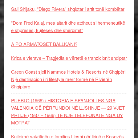
Sali Shijaku, “Diego Rivera” shqiptar i artit tonë kombëtar
“Dom Fred Kalaj, mes altarit dhe atdheut si hermeneutikë
e shpresës, kujtesës dhe shërbimit”
A PO ARMATOSET BALLKANI?
Kriza e vlerave – Tragjedia e vërtetë e tranzicionit shqiptar
Green Coast sjell Nammos Hotels & Resorts në Shqipëri:
Një destinacion i ri lifestyle merr formë në Rivierën
Shqiptare
PUEBLO (1966) / HISTORIA E SPANJOLLES NGA
VALENCIA QË PËRFUNDOI NË LUSHNJE — 29 VJET
PRITJE (1937 – 1966) TË NJË TELEFONATE NGA DY
MOTRAT
Kujtojmë sakrificën e familjes Lleshi për lirinë e Kosovës