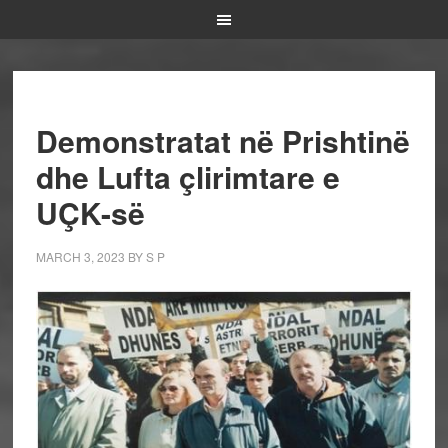
Demonstratat në Prishtinë
dhe Lufta çlirimtare e
UÇK-së
MARCH 3, 2023
BY
S P