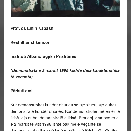
Prof. dr. Emin Kabashi
Këshilltar shkencor
Instituti Albanologjik i Prishtinës
(Demonstrata e 2 marsit 1998 kishte disa karakteristika
të veçanta)
Përkufizimi
Kur demonstrohet kundër dhunës së një shteti, ajo quhet
demonstratë kundër dhunës. Kur demonstrohet në emër të
lirisë, ajo quhet demonstratë e lirisë. Prandaj, demonstrata
e 2 marsit të vitit 1998 ishte pak më e veçantë se
demonstratat e tjera që janë mbajtur në Prishtinë, për disa