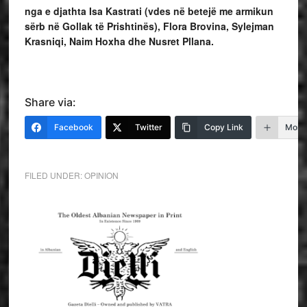
nga e djathta Isa Kastrati (vdes në betejë me armikun
sërb në Gollak të Prishtinës), Flora Brovina, Sylejman
Krasniqi, Naim Hoxha dhe Nusret Pllana.
Share via:
Facebook
Twitter
Copy Link
More
FILED UNDER:
OPINION