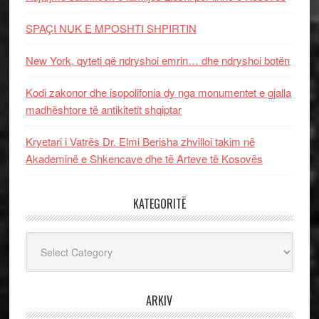
SPAÇI NUK E MPOSHTI SHPIRTIN
New York, qyteti që ndryshoi emrin… dhe ndryshoi botën
Kodi zakonor dhe isopolifonia dy nga monumentet e gjalla
madhështore të antikitetit shqiptar
Kryetari i Vatrës Dr. Elmi Berisha zhvilloi takim në
Akademinë e Shkencave dhe të Arteve të Kosovës
KATEGORITË
Kategoritë
ARKIV