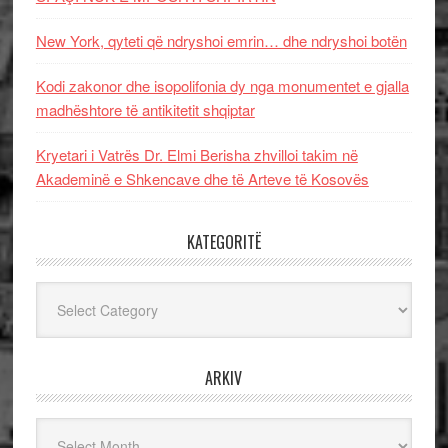
New York, qyteti që ndryshoi emrin… dhe ndryshoi botën
Kodi zakonor dhe isopolifonia dy nga monumentet e gjalla
madhështore të antikitetit shqiptar
Kryetari i Vatrës Dr. Elmi Berisha zhvilloi takim në
Akademinë e Shkencave dhe të Arteve të Kosovës
KATEGORITË
Kategoritë
ARKIV
Arkiv