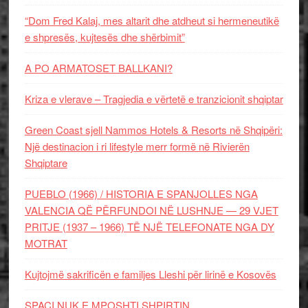
“Dom Fred Kalaj, mes altarit dhe atdheut si hermeneutikë
e shpresës, kujtesës dhe shërbimit”
A PO ARMATOSET BALLKANI?
Kriza e vlerave – Tragjedia e vërtetë e tranzicionit shqiptar
Green Coast sjell Nammos Hotels & Resorts në Shqipëri:
Një destinacion i ri lifestyle merr formë në Rivierën
Shqiptare
PUEBLO (1966) / HISTORIA E SPANJOLLES NGA
VALENCIA QË PËRFUNDOI NË LUSHNJE — 29 VJET
PRITJE (1937 – 1966) TË NJË TELEFONATE NGA DY
MOTRAT
Kujtojmë sakrificën e familjes Lleshi për lirinë e Kosovës
SPAÇI NUK E MPOSHTI SHPIRTIN