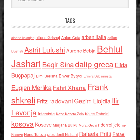
TAGS
arben llalla
alfons Grishaj
Anton Cefa
asllan
albano kolonjari
Behlul
Astrit Lulushi
Aurenc Bebja
Bushati
Jashari
dalip greca
Beqir Sina
Elida
Buçpapaj
Enver Bytyci
Elmi Berisha
Ermira Babamusta
Frank
Eugjen Merlika
Fahri Xharra
shkreli
Ilir
Gezim Llojdia
Fritz radovani
Levonja
Interviste
Kolec Traboini
Keze Kozeta Zylo
kosova
Kosove
nderroi jete
Marjana Bulku
ne
Murat Gecaj
Rafaela Prifti
Rafael
Nene Tereza
Kosove
presidenti Nishani