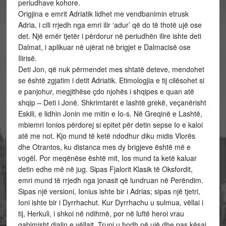
periudhave kohore.
Origjina e emrit Adriatik lidhet me vendbanimin etrusk
Adria, i cili rrjedh nga emri ilir ‘adur’ që do të thotë ujë ose
det. Një emër tjetër i përdorur në periudhën ilire ishte deti
Dalmat, i aplikuar në ujërat në brigjet e Dalmacisë ose
Ilirisë.
Deti Jon, që nuk përmendet mes shtatë deteve, mendohet
se është zgjatim i detit Adriatik. Etimologjia e tij cilësohet si
e panjohur, megjithëse çdo njohës i shqipes e quan atë
shqip – Deti i Jonë. Shkrimtarët e lashtë grekë, veçanërisht
Eskili, e lidhin Jonin me mitin e Io-s. Në Greqinë e Lashtë,
mbiemri Ionios përdorej si epitet për detin sepse Io e kaloi
atë me not. Kjo mund të ketë ndodhur diku midis Vlorës
dhe Otrantos, ku distanca mes dy brigjeve është më e
vogël. Por meqënëse është mit, Ios mund ta ketë kaluar
detin edhe më në jug. Sipas Fjalorit Klasik të Oksfordit,
emri mund të rrjedh nga jonasit që lundruan në Perëndim.
Sipas një versioni, Ionius ishte bir i Adrias; sipas një tjetri,
Ioni ishte bir i Dyrrhachut. Kur Dyrrhachu u sulmua, vëllai i
tij, Herkuli, i shkoi në ndihmë, por në luftë heroi vrau
gabimisht djalin e vëllait. Trupi u hodh në ujë dhe pas kësaj