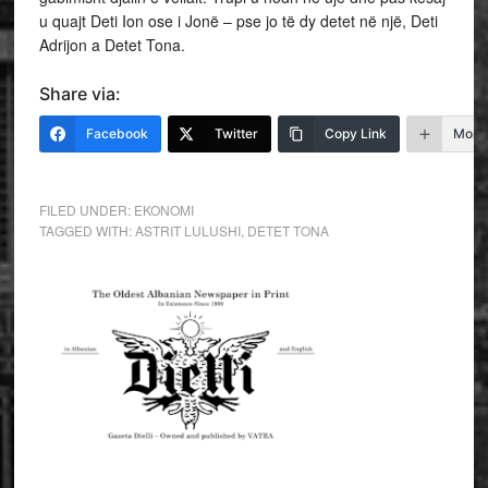
u quajt Deti Ion ose i Jonë – pse jo të dy detet në një, Deti
Adrijon a Detet Tona.
Share via:
Facebook
Twitter
Copy Link
More
FILED UNDER:
EKONOMI
TAGGED WITH:
ASTRIT LULUSHI
,
DETET TONA