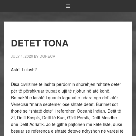
DETET TONA
JULY 4, 2020
BY
DGRECA
Astrit Lulushi/
Disa civilizime të lashta përdornin shprehjen “shtatë dete”
për të përshkruar trupat e ujit të njohur në atë kohë.
Romakët e lashtë i quanin lagunat e ndara nga deti afër
Venecisë “maria septeme” ose shtatë detet. Burimet sot
thonë se “shtatë dete” i referohen Oqeanit Indian, Detit të
Zi, Detit Kaspik, Detit të Kuq, Gjirit Persik, Detit Mesdhe
dhe Detit Adriatik. Jo të gjithë pajtohen me këtë listë, duke
besuar se referenca e shtatë deteve ndryshon në varësi të