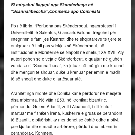
Si ndryshoi llagapi nga Skanderbega në
“Scannalibeccha”,Conmema apo Commiata
Po në librin, “Periudha pas Skënderbeut, ngaprofesori i
Universitetit të Salentos, GiancarloVallone, tregohet për
integrimin e familjes Kastrioti dhe të shqiptarëve të tjerë të
emigruar në Itali pas vdekjes së Skënderbeut, në
institucionet e Mbretërisë së Napolit në shekujt XV-XVII. Aty
autori pohon se e veja e Skënderbeut, e quajtur në gjuhën
vendase si “Scannalibeca”, ka jetuar në mërgim me krenari
dhe mençuri të shquar, duke u krenuar për emrin e madh
të së shoqit dhe duke e lartësuar atë.
Aranitët nga rridhte dhe Donika kanë përdorur në mesjetë
disa mbiemra. Në vitin 1253, në kronikat bizantine,
përmendet Gulem Arianiti, zoti i Albanonit, i cili ishte i
martuar me fisniken Irena, kushërirë e gruas së perandorit
të Bizantit, e pikërisht ky mendohet se është edhe motivi,
pse kjo familje e madhe arbërore, përdori dhe mbiemrin
perandorak, Konmeni.