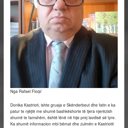
Nga Rafael Floqi/
Donika Kastrioti, ishte gruaja e Skënderbeut dhe fatin e ka
patur te njëjtë me shumë bashkëshorte të tjera njerëzish
shumë te famshëm, është lënë në hije prej lavdisë së tyre.
Ka shumë informacion mbi bëmat dhe zulmën e Kastriotit