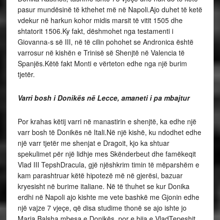
pasur mundësinë të kthehet më në Napoli.Ajo duhet të ketë
vdekur në harkun kohor midis marsit të vitit 1505 dhe
shtatorit 1506.Ky fakt, dëshmohet nga testamenti i
Giovanna-s së III, në të cilin pohohet se Andronica është
varrosur në kishën e Trinisë së Shenjtë në Valencia të
Spanjës.Këtë fakt Monti e vërteton edhe nga një burim
tjetër.
Varri bosh i Donikës në Lecce, amaneti i pa mbajtur
Por krahas këtij varri në manastirin e shenjtë, ka edhe një
varr bosh të Donikës në Itali.Në një kishë, ku ndodhet edhe
një varr tjetër me shenjat e Dragoit, kjo ka shtuar
spekulimet për një lidhje mes Skënderbeut dhe famëkeqit
Vlad III TepshDracula, gjë njëshkrim timin të mëparshëm e
kam parashtruar këtë hipotezë më në gjerësi, bazuar
kryesisht në burime italiane. Në të thuhet se kur Donika
erdhi në Napoli ajo kishte me vete bashkë me Gjonin edhe
një vajze 7 vjeçe, që disa studime thonë se ajo ishte jo
Maria Balsha mbesa e Donikës, por e bija e VladTepeshit,