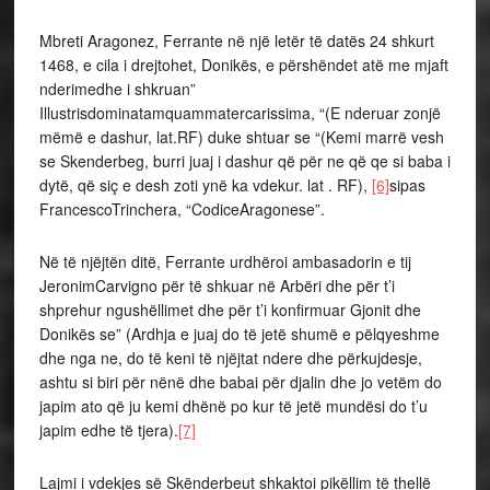
Mbreti Aragonez, Ferrante në një letër të datës 24 shkurt
1468, e cila i drejtohet, Donikës, e përshëndet atë me mjaft
nderimedhe i shkruan”
Illustrisdominatamquammatercarissima, “(E nderuar zonjë
mëmë e dashur, lat.RF) duke shtuar se “(Kemi marrë vesh
se Skenderbeg, burri juaj i dashur që për ne që qe si baba i
dytë, që siç e desh zoti ynë ka vdekur. lat . RF),
[6]
sipas
FrancescoTrinchera, “CodiceAragonese”.
Në të njëjtën ditë, Ferrante urdhëroi ambasadorin e tij
JeronimCarvigno për të shkuar në Arbëri dhe për t’i
shprehur ngushëllimet dhe për t’i konfirmuar Gjonit dhe
Donikës se” (Ardhja e juaj do të jetë shumë e pëlqyeshme
dhe nga ne, do të keni të njëjtat ndere dhe përkujdesje,
ashtu si biri për nënë dhe babai për djalin dhe jo vetëm do
japim ato që ju kemi dhënë po kur të jetë mundësi do t’u
japim edhe të tjera).
[7]
Lajmi i vdekjes së Skënderbeut shkaktoi pikëllim të thellë