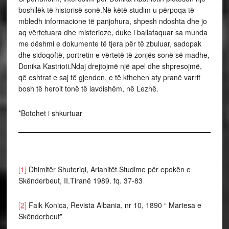
boshllëk të historisë sonë.Në këtë studim u përpoqa të
mbledh informacione të panjohura, shpesh ndoshta dhe jo
aq vërtetuara dhe misterioze, duke i ballafaquar sa munda
me dëshmi e dokumente të tjera për të zbuluar, sadopak
dhe sidoqoftë, portretin e vërtetë të zonjës sonë së madhe,
Donika Kastrioti.Ndaj drejtojmë një apel dhe shpresojmë,
që eshtrat e saj të gjenden, e të kthehen aty pranë varrit
bosh të heroit tonë të lavdishëm, në Lezhë.
*Botohet i shkurtuar
[1]
Dhimitër Shuteriqi, Arianitët.Studime për epokën e
Skënderbeut, II.Tiranë 1989. fq. 37-83
[2]
Faik Konica, Revista Albania, nr 10, 1890 “ Martesa e
Skënderbeut”