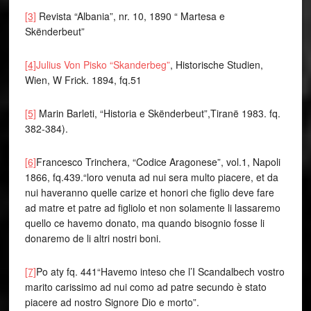
[3]
Revista “Albania”, nr. 10, 1890 “ Martesa e
Skënderbeut”
[4]
Julius Von Pisko “Skanderbeg”
, Historische Studien,
Wien, W Frick. 1894, fq.51
[5]
Marin Barleti, “Historia e Skënderbeut”,Tiranë 1983. fq.
382-384).
[6]
Francesco Trinchera, “Codice Aragonese”, vol.1, Napoli
1866, fq.439.“loro venuta ad nui sera multo piacere, et da
nui haveranno quelle carize et honori che figlio deve fare
ad matre et patre ad figliolo et non solamente li lassaremo
quello ce havemo donato, ma quando bisognio fosse li
donaremo de li altri nostri boni.
[7]
Po aty fq. 441“Havemo inteso che l’I Scandalbech vostro
marito carissimo ad nui como ad patre secundo è stato
piacere ad nostro Signore Dio e morto”.