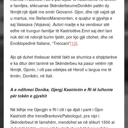
e familjes, shkruanse SkënderbeumeDonikën patën dy
fëmijë:një djalë me emër Giovanni- Gjon, dhe një vajzë që
u martua, me StefanoMaramonten, e quajtur si gjyshja e
saj Vaissava (Vojsava) .Autori madje e ka vendosur atë
edhe në trungun familjar të Kastriotëve.Emri saj deri tani
nuk del në ndonjë burim tjetër, por kjo gjë citohet, dhe në
Enciklopedinë Italiane, “Treccani”
[13]
.
Ajo që duhet theksuar është fakti se shumica e shqiptarëve
e ka ditur deri tanimë se Skënderbeu ka pasur vetëm një
fëmijë, Gjonin, i cili pas vdekjes së Heroit u largua me të
ëmën, Donikën, në Itali.
A e ndihmoi Donika, Gjergj Kastriotin e Ri të luftonte
për tokën e gjyshit
Në lidhje me Gjergjin e Ri i cili i qe djali i parë i Gjon
Kastriotit dhe IreneBrankovicPaleologut, pra nipi i
Skënderbeut të famshëm, mendohet se në shkurt 1500 ai