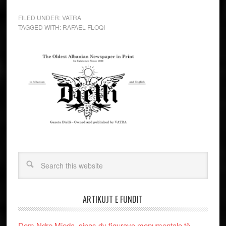
FILED UNDER:
VATRA
TAGGED WITH:
RAFAEL FLOQI
ARTIKUJT E FUNDIT
Dom Ndre Mjeda, sipas dy figurave monumentale të