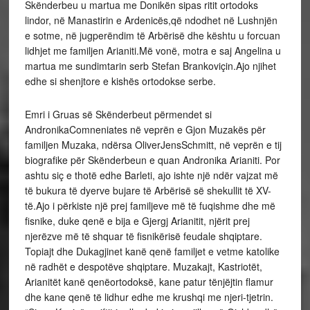
Skënderbeu u martua me Donikën sipas ritit ortodoks
lindor, në Manastirin e Ardenicës,që ndodhet në Lushnjën
e sotme, në jugperëndim të Arbërisë dhe kështu u forcuan
lidhjet me familjen Arianiti.Më vonë, motra e saj Angelina u
martua me sundimtarin serb Stefan Brankoviçin.Ajo njihet
edhe si shenjtore e kishës ortodokse serbe.
Emri i Gruas së Skënderbeut përmendet si
AndronikaComneniates në veprën e Gjon Muzakës për
familjen Muzaka, ndërsa OliverJensSchmitt, në veprën e tij
biografike për Skënderbeun e quan Andronika Arianiti. Por
ashtu siç e thotë edhe Barleti, ajo ishte një ndër vajzat më
të bukura të dyerve bujare të Arbërisë së shekullit të XV-
të.Ajo i përkiste një prej familjeve më të fuqishme dhe më
fisnike, duke qenë e bija e Gjergj Arianitit, njërit prej
njerëzve më të shquar të fisnikërisë feudale shqiptare.
Topiajt dhe Dukagjinet kanë qenë familjet e vetme katolike
në radhët e despotëve shqiptare. Muzakajt, Kastriotët,
Arianitët kanë qenëortodoksë, kane patur tënjëjtin flamur
dhe kane qenë të lidhur edhe me krushqi me njeri-tjetrin.