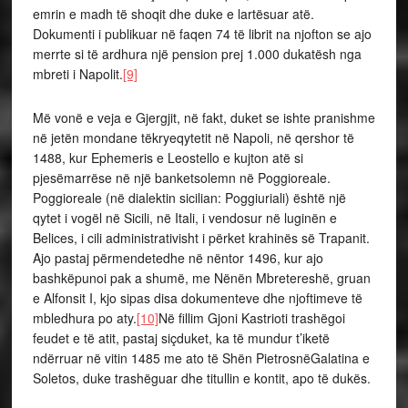
emrin e madh të shoqit dhe duke e lartësuar atë.
Dokumenti i publikuar në faqen 74 të librit na njofton se ajo
merrte si të ardhura një pension prej 1.000 dukatësh nga
mbreti i Napolit.
[9]
Më vonë e veja e Gjergjit, në fakt, duket se ishte pranishme
në jetën mondane tëkryeqytetit në Napoli, në qershor të
1488, kur Ephemeris e Leostello e kujton atë si
pjesëmarrëse në një banketsolemn në Poggioreale.
Poggioreale (në dialektin sicilian: Poggiuriali) është një
qytet i vogël në Sicili, në Itali, i vendosur në luginën e
Belices, i cili administrativisht i përket krahinës së Trapanit.
Ajo pastaj përmendetedhe në nëntor 1496, kur ajo
bashkëpunoi pak a shumë, me Nënën Mbretereshë, gruan
e Alfonsit I, kjo sipas disa dokumenteve dhe njoftimeve të
mbledhura po aty.
[10]
Në fillim Gjoni Kastrioti trashëgoi
feudet e të atit, pastaj siçduket, ka të mundur t’iketë
ndërruar në vitin 1485 me ato të Shën PietrosnëGalatina e
Soletos, duke trashëguar dhe titullin e kontit, apo të dukës.