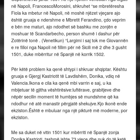
në Napoli, FrancescoMorosini, shkruhet “se mbretëresha
Fiola ka mbetur në Napoli, në moshë njëzet vjeçare ajo
është gruaja e ndershme e Mbretit Ferandino, çdo veprim
e bën me maturi, ajo ndodhet së bashku me zonjën e
moshuar të Scandarbecho, person shumë i dashur për
Zotërinë tonë . (Venetikun) “Largimi i saj tok me Giovannën
e re filloi nga Napoli në fillim për në Sicili më 2 dhe 3 gusht
1501, duke mbërritur në Spanjë në korrik 1502.
Për këtë problem ka qenë shtypi i shkruar shqiptar. Kështu
gruaja e Gjergj Kastriotit të Lavdishëm, Donika, vdiq në
Valencia.Ikona e cila ka qenë mbi varrin e saj, u ka
mbijetuar të gjitha vështirësive:luftërave, grabitjeve dhe
nëpër secilin moment të humbjes së mundshme që ka
ndodhur në atë manastir përgjatë shekujve.Kjo ikonë ende
ekziston.Është e mbuluar nga një pikturë më moderne, por
ekziston.
Me sa duket në vitin 1501 kur mbërriti në Spanjë zonja
Donika Kastrioti, tashmë ishte 73 vjeçe dhe nuk do të ketë