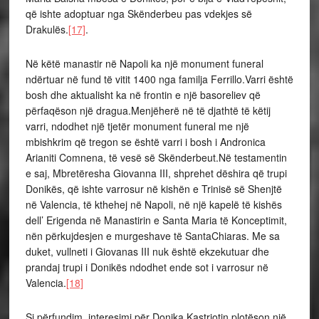
që ishte adoptuar nga Skënderbeu pas vdekjes së
Drakulës.
[17]
.
Në këtë manastir në Napoli ka një monument funeral
ndërtuar në fund të vitit 1400 nga familja Ferrillo.Varri është
bosh dhe aktualisht ka në frontin e një basoreliev që
përfaqëson një dragua.Menjëherë në të djathtë të këtij
varri, ndodhet një tjetër monument funeral me një
mbishkrim që tregon se është varri i bosh i Andronica
Arianiti Comnena, të vesë së Skënderbeut.Në testamentin
e saj, Mbretëresha Giovanna III, shprehet dëshira që trupi
Donikës, që ishte varrosur në kishën e Trinisë së Shenjtë
në Valencia, të kthehej në Napoli, në një kapelë të kishës
dell’ Erigenda në Manastirin e Santa Maria të Konceptimit,
nën përkujdesjen e murgeshave të SantaChiaras. Me sa
duket, vullneti i Giovanas III nuk është ekzekutuar dhe
prandaj trupi i Donikës ndodhet ende sot i varrosur në
Valencia.
[18]
Si përfundim, interesimi për Donika Kastriotin plotëson një