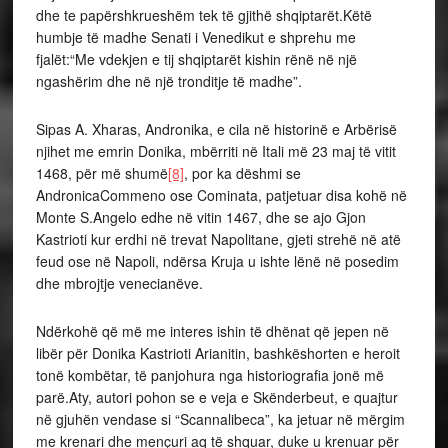
dhe te papërshkrueshëm tek të gjithë shqiptarët.Këtë
humbje të madhe Senati i Venedikut e shprehu me
fjalët:“Me vdekjen e tij shqiptarët kishin rënë në një
ngashërim dhe në një tronditje të madhe”.
Sipas A. Xharas, Andronika, e cila në historinë e Arbërisë
njihet me emrin Donika, mbërriti në Itali më 23 maj të vitit
1468, për më shumë
[8]
, por ka dëshmi se
AndronicaCommeno ose Cominata, patjetuar disa kohë në
Monte S.Angelo edhe në vitin 1467, dhe se ajo Gjon
Kastrioti kur erdhi në trevat Napolitane, gjeti strehë në atë
feud ose në Napoli, ndërsa Kruja u ishte lënë në posedim
dhe mbrojtje venecianëve.
Ndërkohë që më me interes ishin të dhënat që jepen në
libër për Donika Kastrioti Arianitin, bashkëshorten e heroit
tonë kombëtar, të panjohura nga historiografia jonë më
parë.Aty, autori pohon se e veja e Skënderbeut, e quajtur
në gjuhën vendase si “Scannalibeca”, ka jetuar në mërgim
me krenari dhe mençuri aq të shquar, duke u krenuar për