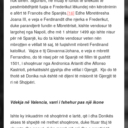
nuk dihen. Sigurisht, në muajt e fundit të shekullit të
pesëmbëdhjetë fuqia e Frederikut lëkundej nën kërcënimin
e afërt të Francës dhe Spanjës.
[16]
Edhe Mbretëresha
Joana III, e veja e Ferdinandit dhe njerka e Frederikut,
duke parandjerë fundin e Mbretërisë, kishte vendosur të
largohej nga Napoli, dhe më 1 shtator 1499 ajo ishte nisur
për në Spanjë, ku do ta kishte vendosur veten nën
mbrojtjen e vëllait të saj, të fuqishmit mbreti Ferdinand
katolikut. Vajza e tij Giovanna/Johana, e veja e mbretit
Ferrandino, do të nisej për në Spanjë në fillim të gushtit
1501, i shoqëruar nga Andronica Arianiti dhe Alfonso
Kastrioti, përkatësisht gjyshja dhe vëllai i Gjergjit. Kjo do të
thotë së Donika nuk është në dijeni të misionit të Gjergjit të
ri në Shqipëri.
Vdekja në Valencia, varri i fshehur pas një ikone
Ishte ky inkuadrim në shoqërinë e lartë, që i dha Donikës
akses të shpejtë në rrethet shoqërore, duke fituar tituj të