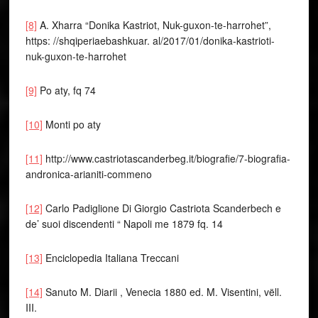
[8]
A. Xharra “Donika Kastriot, Nuk-guxon-te-harrohet”,
https: //shqiperiaebashkuar. al/2017/01/donika-kastrioti-
nuk-guxon-te-harrohet
[9]
Po aty, fq 74
[10]
Monti po aty
[11]
http://www.castriotascanderbeg.it/biografie/7-biografia-
andronica-arianiti-commeno
[12]
Carlo Padiglione Di Giorgio Castriota Scanderbech e
de’ suoi discendenti “ Napoli me 1879 fq. 14
[13]
Enciclopedia Italiana Treccani
[14]
Sanuto M. Diarii , Venecia 1880 ed. M. Visentini, vëll.
III.