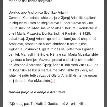
rëndë të fisnikërisë shqiptare.
Donika, apo Andronica (Donika) Arianiti
CommeniCommiata, ishte e bija e Gjergj Arianitit, kapitenit
të shquar të luftës së shqiptarëve kundër turqve në vitet
30- të shek. të 14-të, më vonë aleat i hekurt i Skënderbeut
dhe i Maria Muzakës. Donika lindi në Kaninë, në 1428,
babai i saj, Gjergj Arianiti qe anëtar i familjes së shquar së
Aranitëve, pronat e së cilëve shtriheshin në të gjithë
luginën e Shkumbinit, gjatë rrugës së vjetër “Via Egnatia”
deri tek Manastiri në lindje. Nëna e saj, Maria Muzaka ishte
nga dera e familjes Muzaka, pronat e së cilës shtriheshin
në Myzeqe.Andronica Gjergj Arianiti lindi rreth vitit 1428 (po
të llogarisim se kur u martua me 1451 ishte 23 vjeç), ajo
ishte një ndër tetë vajzat që Gjergj Arianiti kishte me gruan
e tij të parë, MarieMuzakën.
[1]
Donika pinjolle e denjë e Aranitëve
“Një muaj pas Traktatit të Gaetas, më 21 prill 1451,