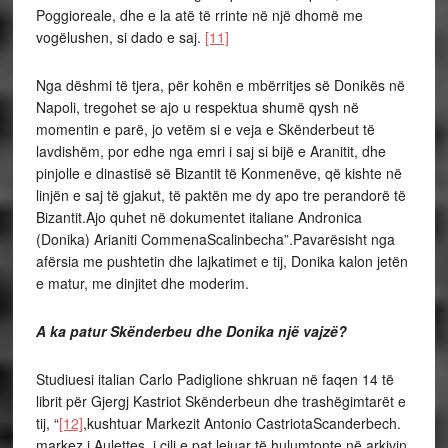
Poggioreale, dhe e la atë të rrinte në një dhomë me
vogëlushen, si dado e saj.
[11]
Nga dëshmi të tjera, për kohën e mbërritjes së Donikës në
Napoli, tregohet se ajo u respektua shumë qysh në
momentin e parë, jo vetëm si e veja e Skënderbeut të
lavdishëm, por edhe nga emri i saj si bijë e Aranitit, dhe
pinjolle e dinastisë së Bizantit të Konmenëve, që kishte në
linjën e saj të gjakut, të paktën me dy apo tre perandorë të
Bizantit.Ajo quhet në dokumentet italiane Andronica
(Donika) Arianiti CommenaScalinbecha”.Pavarësisht nga
afërsia me pushtetin dhe lajkatimet e tij, Donika kalon jetën
e matur, me dinjitet dhe moderim.
A ka patur Skënderbeu dhe Donika një vajzë?
Studiuesi italian Carlo Padiglione shkruan në faqen 14 të
librit për Gjergj Kastriot Skënderbeun dhe trashëgimtarët e
tij, “
[12]
,kushtuar Markezit Antonio CastriotaScanderbech.
markez i Aulettes, i cili e pat lejuar të hulumtonte në arkivin