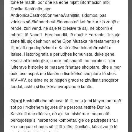
tonë të madh, por dhe ka edhe mjaft informacion mbi
Donika Kastriotin, apo
AndronicaCastriotiConmenaAranititin, sidomos, pas
vdekjes së Skënderbeut.Sidomos në kohën kur kjo zonjë e
rëndë, zuri vend, në sajë të cilësive të saj, në oborrin e
mbretit të Napolit, FerdinanditI, të quajtur Ferrante. Tek ajo
zënë fill, siç dëshmon edhe Gjon Muzaka në testamentin e
tij, mjaft nga degëzimet e Kastriotëve tek arbëreshët e
Italisë. Historiografia e periudhës komuniste, duke qenë
kryesisht ideologjike, u mor më shumë me heroin si lider
luftërave historike të masave fshatare shqiptare, dhe u mor
pak, ose aspak me klasën e fisnikërisë shqiptare të shek.
XIV –XV, që ishte në të njëjtën gradë të zhvillimit shoqëror
feudal, ashtu si fisnikëria evropiane e kohës.
Gjergj Kastriotit dhe bëmave të tij, ne u jemi kthyer, por unë
sot po i rikthehem figurës dhe personalitetit të Donika
Kastriotit dhe cilësive, që ajo ka mishëruar me po atë
përkujdesje si heroit tonë kombëtar, gjë që padrejtësisht, i
ka munguar shoqes së tij të jetës, Donikës, kësaj zonjë të