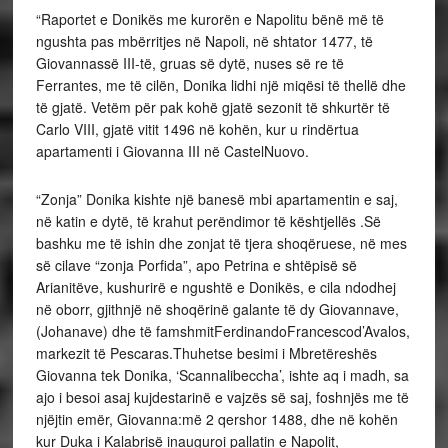
“Raportet e Donikës me kurorën e Napolitu bënë më të
ngushta pas mbërritjes në Napoli, në shtator 1477, të
Giovannassë III-të, gruas së dytë, nuses së re të
Ferrantes, me të cilën, Donika lidhi një miqësi të thellë dhe
të gjatë. Vetëm për pak kohë gjatë sezonit të shkurtër të
Carlo VIII, gjatë vitit 1496 në kohën, kur u rindërtua
apartamenti i Giovanna III në CastelNuovo.
“Zonja” Donika kishte një banesë mbi apartamentin e saj,
në katin e dytë, të krahut perëndimor të kështjellës .Së
bashku me të ishin dhe zonjat të tjera shoqëruese, në mes
së cilave “zonja Porfida”, apo Petrina e shtëpisë së
Arianitëve, kushurirë e ngushtë e Donikës, e cila ndodhej
në oborr, gjithnjë në shoqërinë galante të dy Giovannave,
(Johanave) dhe të famshmitFerdinandoFrancescod’Avalos,
markezit të Pescaras.Thuhetse besimi i Mbretëreshës
Giovanna tek Donika, ‘Scannalibeccha’, ishte aq i madh, sa
ajo i besoi asaj kujdestarinë e vajzës së saj, foshnjës me të
njëjtin emër, Giovanna:më 2 qershor 1488, dhe në kohën
kur Duka i Kalabrisë inauguroi pallatin e Napolit,