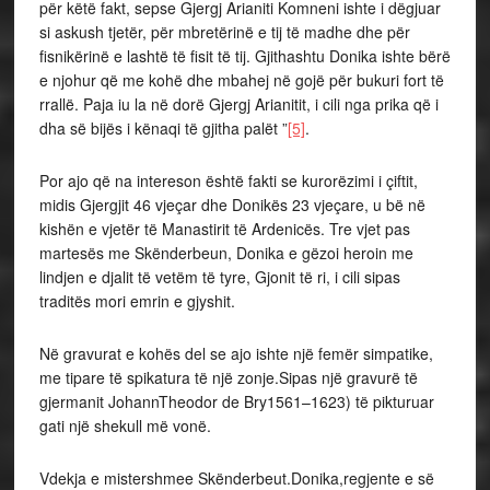
për këtë fakt, sepse Gjergj Arianiti Komneni ishte i dëgjuar
si askush tjetër, për mbretërinë e tij të madhe dhe për
fisnikërinë e lashtë të fisit të tij. Gjithashtu Donika ishte bërë
e njohur që me kohë dhe mbahej në gojë për bukuri fort të
rrallë. Paja iu la në dorë Gjergj Arianitit, i cili nga prika që i
dha së bijës i kënaqi të gjitha palët ”
[5]
.
Por ajo që na intereson është fakti se kurorëzimi i çiftit,
midis Gjergjit 46 vjeçar dhe Donikës 23 vjeçare, u bë në
kishën e vjetër të Manastirit të Ardenicës. Tre vjet pas
martesës me Skënderbeun, Donika e gëzoi heroin me
lindjen e djalit të vetëm të tyre, Gjonit të ri, i cili sipas
traditës mori emrin e gjyshit.
Në gravurat e kohës del se ajo ishte një femër simpatike,
me tipare të spikatura të një zonje.Sipas një gravurë të
gjermanit JohannTheodor de Bry1561–1623) të pikturuar
gati një shekull më vonë.
Vdekja e mistershmee Skënderbeut.Donika,regjente e së