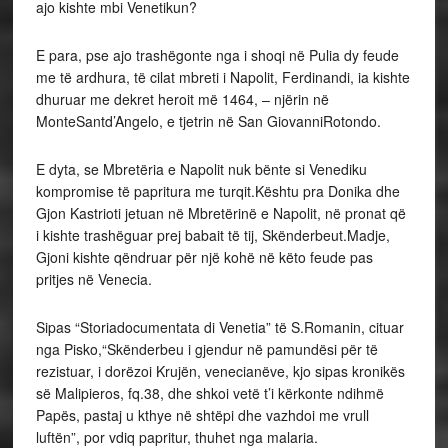
ajo kishte mbi Venetikun?
E para, pse ajo trashëgonte nga i shoqi në Pulia dy feude
me të ardhura, të cilat mbreti i Napolit, Ferdinandi, ia kishte
dhuruar me dekret heroit më 1464, – njërin në
MonteSantd’Angelo, e tjetrin në San GiovanniRotondo.
E dyta, se Mbretëria e Napolit nuk bënte si Venediku
kompromise të papritura me turqit.Kështu pra Donika dhe
Gjon Kastrioti jetuan në Mbretërinë e Napolit, në pronat që
i kishte trashëguar prej babait të tij, Skënderbeut.Madje,
Gjoni kishte qëndruar për një kohë në këto feude pas
pritjes në Venecia.
Sipas “Storiadocumentata di Venetia” të S.Romanin, cituar
nga Pisko,“Skënderbeu i gjendur në pamundësi për të
rezistuar, i dorëzoi Krujën, venecianëve, kjo sipas kronikës
së Malipieros, fq.38, dhe shkoi vetë t’i kërkonte ndihmë
Papës, pastaj u kthye në shtëpi dhe vazhdoi me vrull
luftën”, por vdiq papritur, thuhet nga malaria.