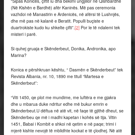
“Sipas Konicës, çiftit iu dha bekimi ungjillor në Qishbardhë
(Në Kishën e Bardhë) afër Kaninës. Më pas ceremonia
vazhdoi në Manastirin e Ardenicës, në afërsi të Lushnjës,
dhe më pas në kalanë e Beratit. Populli buçiste e
duartrokiste kudo ku shkelte çifti”.
[2]
Por le të ndalemi tek
misteri i parë.
Si quhej gruaja e Skënderbeut, Donika, Andronika, apo
Marina?
Konica e përshkruan kështu, “ Dasmën e Skënderbeut” tek
Revista Albania, nr. 10, 1890 me titull “Martesa e
Skënderbeut”:
“Viti 1450, qe plot me mundime, me luftëra e me gjakra
dhe u mbarua duke ndritur edhe më bukur emrin e
Skënderbeut.U dëftua në atë vit, në faqe të gjithë dheut, se
Skënderbeu qe më i madhi kapetan i kohës së tija. Vitin
1451, Babai i Kombit e shkoi në qetim e në paqe; trimi i
mjerë kishte nevojë të mblidhte kockat e të çlodhej. Në atë