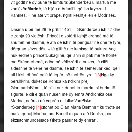
vit godit në dy punë të lumtura:Skënderbeu u martua me
zonjëzën
Marinë
, të bijën e Arianitit, që ish kryezot i
Kaninës, – në atë vit prapë, ngriti kështjellën e Modrisës.
Dasma u bë më 26 të prillit 1451, – Skënderbeu ish 47 dhe
e zonja 23 vjetësh. Princët e zotërit fqinjë erdhnë më të
shumët në dasmë, e ata që ishin të penguar në dhe të tyre,
dërguan zëvendës, – të gjithë me kanisqe të bukura.Veç
nuk erdhën princëtDukagjinë, që ishin si pak më të ftohtë
me Skënderbenë, edhe në vëllezërit e nuses, të cilët
s’deshnë të venë në dasmë, se ishin të zemëruar keq, që i
ati i kish dhënë pajë të tepërt së motrës tyre. ”
[3]
Nga ky
përshkrim, duket se Konica ka ndikim prej
GianmariaBiemit, të cilin nuk duhet ta marrim si burim të
sigurtë, e cili e quan nusen me dy emra Andronika ose
Marina, ndërsa në veprën e JuliusVonPisko
“Skanderbeg”
[4]
citohet po Gian Maria Biemmi “ ku thotë se
nusja quhej Marina, por Barleti e quan atë Donika, por
ekzistonmundësiaqë t’iketë pasur të dy emrat”.