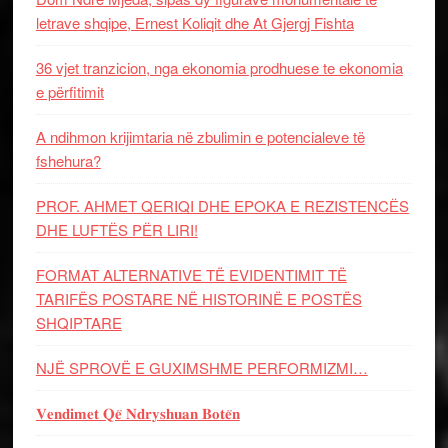
letrave shqipe, Ernest Koliqit dhe At Gjergj Fishta
36 vjet tranzicion, nga ekonomia prodhuese te ekonomia
e përfitimit
A ndihmon krijimtaria në zbulimin e potencialeve të
fshehura?
PROF. AHMET QERIQI DHE EPOKA E REZISTENCЁS
DHE LUFTЁS PЁR LIRI!
FORMAT ALTERNATIVE TË EVIDENTIMIT TË
TARIFËS POSTARE NË HISTORINË E POSTËS
SHQIPTARE
NJË SPROVË E GUXIMSHME PERFORMIZMI…
𝐕𝐞𝐧𝐝𝐢𝐦𝐞𝐭 𝐐𝐞̈ 𝐍𝐝𝐫𝐲𝐬𝐡𝐮𝐚𝐧 𝐁𝐨𝐭𝐞̈𝐧