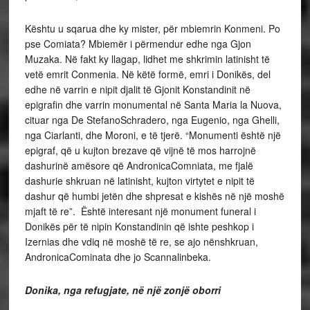
Kështu u sqarua dhe ky mister, për mbiemrin Konmeni. Po
pse Comiata? Mbiemër i përmendur edhe nga Gjon
Muzaka. Në fakt ky llagap, lidhet me shkrimin latinisht të
vetë emrit Conmenia. Në këtë formë, emri i Donikës, del
edhe në varrin e nipit djalit të Gjonit Konstandinit në
epigrafin dhe varrin monumental në Santa Maria la Nuova,
cituar nga De StefanoSchradero, nga Eugenio, nga Ghelli,
nga Ciarlanti, dhe Moroni, e të tjerë. “Monumenti është një
epigraf, që u kujton brezave që vijnë të mos harrojnë
dashurinë amësore që AndronicaComniata, me fjalë
dashurie shkruan në latinisht, kujton virtytet e nipit të
dashur që humbi jetën dhe shpresat e kishës në një moshë
mjaft të re”. Është interesant një monument funeral i
Donikës për të nipin Konstandinin që ishte peshkop i
Izernias dhe vdiq në moshë të re, se ajo nënshkruan,
AndronicaCominata dhe jo Scannalinbeka.
Donika, nga refugjate, në një zonjë oborri