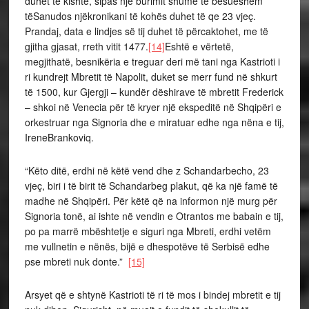
duhet të kishte, sipas një burimit shumë të besueshëm
tëSanudos njëkronikani të kohës duhet të qe 23 vjeç.
Prandaj, data e lindjes së tij duhet të përcaktohet, me të
gjitha gjasat, rreth vitit 1477.
[14]
Eshtë e vërtetë,
megjithatë, besnikëria e treguar deri më tani nga Kastrioti i
ri kundrejt Mbretit të Napolit, duket se merr fund në shkurt
të 1500, kur Gjergji – kundër dëshirave të mbretit Frederick
– shkoi në Venecia për të kryer një ekspeditë në Shqipëri e
orkestruar nga Signoria dhe e miratuar edhe nga nëna e tij,
IreneBrankoviq.
“Këto ditë, erdhi në këtë vend dhe z Schandarbecho, 23
vjeç, biri i të birit të Schandarbeg plakut, që ka një famë të
madhe në Shqipëri. Për këtë që na informon një murg për
Signoria tonë, ai ishte në vendin e Otrantos me babain e tij,
po pa marrë mbështetje e siguri nga Mbreti, erdhi vetëm
me vullnetin e nënës, bijë e dhespotëve të Serbisë edhe
pse mbreti nuk donte.”
[15]
Arsyet që e shtynë Kastrioti të ri të mos i bindej mbretit e tij