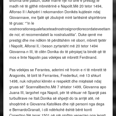
shumta dhe pasuri, duke marrë një rol dhe e prestigj të
madh në të gjithë mbretërinë e Napolit.Më 20 tetor 1494,
Alfonso II i Ashpëri i rekomandon Donikës kujdesin ndaj
Giovannave, me fjalë që zbulojnë mirë lartësinë shpirtërore
të gruas: “”in le
vostreorationequalefaceteadnostrosignordiorecordateveetiam
de noi; et recomendateli la nostraIustitia”. Duke qenë me
prestigj dhe me ndikim të përditshëm në oborr, mbreti tjetër
i Napolit, Alfonsi II, i beson zyrtarisht më 20 tetor 1494
Giovanna-n III, të cilën Donika do të përpiqej ta bindë që të
mos e linte Napolin pas vdekjes së mbretit Ferdinand.
Pas vdekjes se Ferantes, aderimi në fronin e ri të mbretit të
Aragonës, të birit të Ferrantes, Frederikut, më 13 shkurt
1498, nuk ndryshoi klimën e respektit dhe miqësisë ndaj
gruas së” Scannalibecho.Më 7 shtator 1499, Giovanna apo
Juana III, largohet nga Napoli, për të shkuar në Spanjë pas
turbullirave ne Itali.Donika së shpejti do ta arrijë atë, në
shoqërinë e Giovanna Katolikes dhe një personi nga dega
e BernardoGranait, i cili ndërkohë është bërë konti
Copertino.Në janar 1501 në një njoftim venecian nga legati