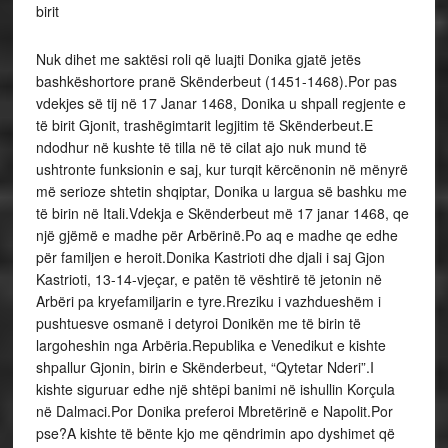
birit
Nuk dihet me saktësi roli që luajti Donika gjatë jetës
bashkëshortore pranë Skënderbeut (1451-1468).Por pas
vdekjes së tij në 17 Janar 1468, Donika u shpall regjente e
të birit Gjonit, trashëgimtarit legjitim të Skënderbeut.E
ndodhur në kushte të tilla në të cilat ajo nuk mund të
ushtronte funksionin e saj, kur turqit kërcënonin në mënyrë
më serioze shtetin shqiptar, Donika u largua së bashku me
të birin në Itali.Vdekja e Skënderbeut më 17 janar 1468, qe
një gjëmë e madhe për Arbërinë.Po aq e madhe qe edhe
për familjen e heroit.Donika Kastrioti dhe djali i saj Gjon
Kastrioti, 13-14-vjeçar, e patën të vështirë të jetonin në
Arbëri pa kryefamiljarin e tyre.Rreziku i vazhdueshëm i
pushtuesve osmanë i detyroi Donikën me të birin të
largoheshin nga Arbëria.Republika e Venedikut e kishte
shpallur Gjonin, birin e Skënderbeut, “Qytetar Nderi”.I
kishte siguruar edhe një shtëpi banimi në ishullin Korçula
në Dalmaci.Por Donika preferoi Mbretërinë e Napolit.Por
pse?A kishte të bënte kjo me qëndrimin apo dyshimet që