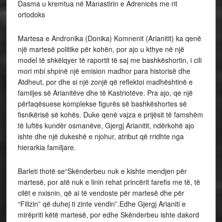
Dasma u kremtua në Manastirin e Adrenicës me rit
ortodoks
Martesa e Andronika (Donika) Komnenit (Arianitit) ka qenë
një martesë politike për kohën, por ajo u kthye në një
model të shkëlqyer të raportit të saj me bashkëshortin, i cili
mori mbi shpinë një emision madhor para historisë dhe
Atdheut, por dhe si një zonjë që reflektoi madhështinë e
familjes së Arianitëve dhe të Kastriotëve. Pra ajo, qe një
përfaqësuese komplekse figurës së bashkëshortes së
fisnikërisë së kohës. Duke qenë vajza e prijësit të famshëm
të luftës kundër osmanëve, Gjergj Arianitit, ndërkohë ajo
ishte dhe një dukeshë e njohur, atribut që rridhte nga
hierarkia familjare.
Barleti thotë se“Skënderbeu nuk e kishte mendjen për
martesë, por atë nuk e linin rehat princërit farefis me të, të
cilët e nxisnin, që ai të vendoste për martesë dhe për
“Filizin” që duhej ti zinte vendin”.Edhe Gjergj Arianiti e
mirëpriti këtë martesë, por edhe Skënderbeu ishte dakord