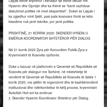
Lajçak është shprehur i kënaqur që është takuar me
Hysenin dhe Gjuriqin dhe ka thënë se “kanë vazhduar
diskutimet politike në nivel ekspertësh”. Duket se Lajçak i
ka zgjedhur mirë fjalët, pasi pala kosovare thotë se këto
bisedime nuk janë teknike, por janë politike.
PRISHTINË, 21 KORRIK 2020: SKENDER HYSENI U
EMËRUA KOORDINATOR SHTETËROR PËR DIALOG
Në 21 korrik 2020 Zyra për Komunikim Publik-Zyra e
Kryeministrit të Kosovës njoftonte:
Duke u bazuar në platformën e Qeverisë së Republikës së
Kosovës për dialogun me Serbinë, në mbështetje të
vendimit të Qeverisë së Republikës së Kosovës të datës 1
korrik 2020, me qëllim të organizimit dhe të bashkërendimit
institucional dhe ndërkombëtar të këtij procesi, kryeministri
Avdullah Hoti sot ka emëruar
z. Skender Hysenin Koordinator Shtetëror për Dialog.