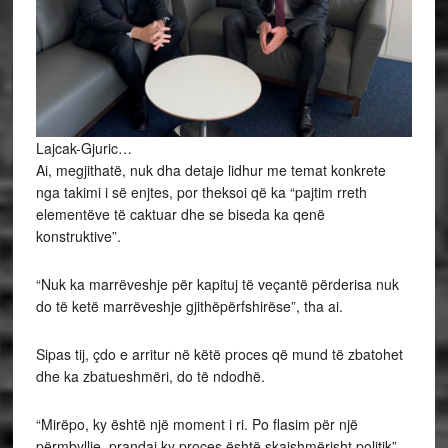
Lajcak-Gjuric…
Ai, megjithatë, nuk dha detaje lidhur me temat konkrete
nga takimi i së enjtes, por theksoi që ka “pajtim rreth
elementëve të caktuar dhe se biseda ka qenë
konstruktive”.
“Nuk ka marrëveshje për kapituj të veçantë përderisa nuk
do të ketë marrëveshje gjithëpërfshirëse”, tha ai.
Sipas tij, çdo e arritur në këtë proces që mund të zbatohet
dhe ka zbatueshmëri, do të ndodhë.
“Mirëpo, ky është një moment i ri. Po flasim për një
përmbyllje, prandaj ky proces është skajshmërisht politik”,