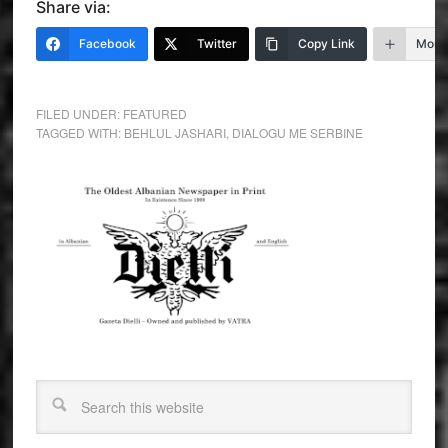
Share via:
Facebook
Twitter
Copy Link
More
FILED UNDER:
FEATURED
TAGGED WITH:
BEHLUL JASHARI
,
DIALOGU ME SERBINE