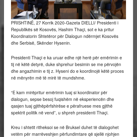
PRISHTINË, 27 Korrik 2020-Gazeta DIELLI/ Presidenti i
Republikës së Kosovës, Hashim Thaçi, sot e ka pritur
Koordinatorin Shtetëror për Dialogun ndërmjet Kosovës
dhe Serbisë, Skënder Hysenin.
Presidenti Thaçi e ka uruar edhe një herë për emërimin e
tij në këtë detyrë, duke shprehur besimin se me përvojën
dhe angazhimin e tij z. Hyseni do e koordinojë këtë proces
në mënyrën më të mirë të mundshme.
“E kam mirëpritur emërimin tuaj si koordinator për
dialogun, sepse besoj fuqishëm në eksperiencën dhe
qasjen tuaj gjithëpërfshirëse e përafruese mes gjithë
spektrit politik në vend”, u shpreh presidenti Thaçi.
Kreu i shtetit ritheksoi se në Bruksel duhet të dialogohet
vetëm për marrëveshjen përfundimtare që sjellë njohjen