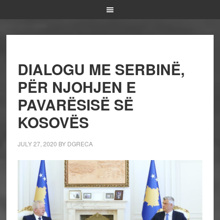
DIALOGU ME SERBINË,
PËR NJOHJEN E
PAVARËSISË SË
KOSOVËS
JULY 27, 2020
BY
DGRECA