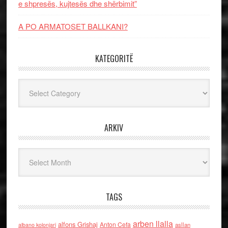
e shpresës, kujtesës dhe shërbimit”
A PO ARMATOSET BALLKANI?
KATEGORITË
Kategoritë
ARKIV
Arkiv
TAGS
arben llalla
alfons Grishaj
Anton Cefa
asllan
albano kolonjari