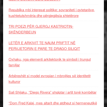
Republika mbi interesat politike: sovraniteti i qytetarëve,
kushtetutshmëria dhe përgjegjësia shtetërore
TRI POEZI PËR GJERGJ KASTRIOTIN-
SKËNDERBEUN
LETËR E ARKIVIT TE NAUM PRIFTIT NË
PERVJETORIN E PARE TE DRAGO SILIQIT
Oxhaku, nga elementi arkitektonik te simboli i trungut
familjar
Arbëreshët si model evropian i mbrojtjes së identitetit
kulturor
Sali Shijaku, “Diego Rivera” shqiptar i artit tonë kombëtar
“Dom Fred Kalaj, mes altarit dhe atdheut si hermeneutikë