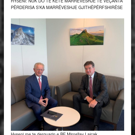
HYSENI: NUK DO TË KETË MARRËVESHJE TË VEÇANTA
PËRDERISA S’KA MARRËVESHJE GJITHËPËRFSHIRËSE
Hyseni me te derguarin e BE Mirosllav Lajçak.