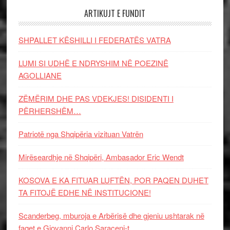
ARTIKUJT E FUNDIT
SHPALLET KËSHILLI I FEDERATËS VATRA
LUMI SI UDHË E NDRYSHIM NË POEZINË
AGOLLIANE
ZËMËRIM DHE PAS VDEKJES! DISIDENTI I
PËRHERSHËM…
Patriotë nga Shqipëria vizituan Vatrën
Mirëseardhje në Shqipëri, Ambasador Eric Wendt
KOSOVA E KA FITUAR LUFTËN, POR PAQEN DUHET
TA FITOJË EDHE NË INSTITUCIONE!
Scanderbeg, mburoja e Arbërisë dhe gjeniu ushtarak në
faqet e Giovanni Carlo Saraceni-t