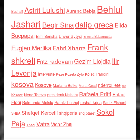
Behlul
Astrit Lulushi
Aurenc Bebja
Bushati
Jashari
dalip greca
Beqir Sina
Elida
Buçpapaj
Enver Bytyci
Elmi Berisha
Ermira Babamusta
Frank
Eugjen Merlika
Fahri Xharra
shkreli
Ilir
Gezim Llojdia
Fritz radovani
Levonja
Interviste
Kolec Traboini
Keze Kozeta Zylo
kosova
Kosove
nderroi jete
Marjana Bulku
ne
Murat Gecaj
Rafaela Prifti
Rafael
Nene Tereza
Kosove
presidenti Nishani
Floqi
Raimonda Moisiu
Ramiz Lushaj
reshat kripa
Sadik Elshani
Sokol
Shefqet Kercelli
shqiperia
shqiptaret
SHBA
Paja
Vatra
Visar Zhiti
Thaci