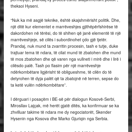
theksoi Hyseni.
“Nuk ka më asgjë teknike, është skajshmërisht politik. Dhe,
një ditë kur elementet e marrëveshjes gjithëpërfshirëse të
dakordohen në tërësi, do të shihen që janë elementë të një
marrëveshjeje, së cilës i subordinohet çdo gjë tjetër.
Prandaj, nuk mund ta zvarritin procesin, tash e tutje, duke
trajtuar tema të ndara, të cilat mund të zbatohen dhe mund
të mos zbatohen dhe që varen nga vullneti i mirë dhe i lirë i
cilësdo palë. Tash po flasim për një marrëveshje
ndërkombëtare ligjërisht të obligueshme, të cilën do të
detyrohen të dyja palët që ta zbatojnë në terren, sepse do
ta ketë vulën ndërkombëtare”.
I dërguari i posaçëm i BE-së për dialogun Kosovë-Serbi,
Mirosllav Lajçak, më herët gjatë ditës, ka konfirmuar se ka
zhvilluar takime të ndara me dy negociatorët, Skender
Hysenin nga Kosova dhe Marko Gjuriqin nga Serbia.