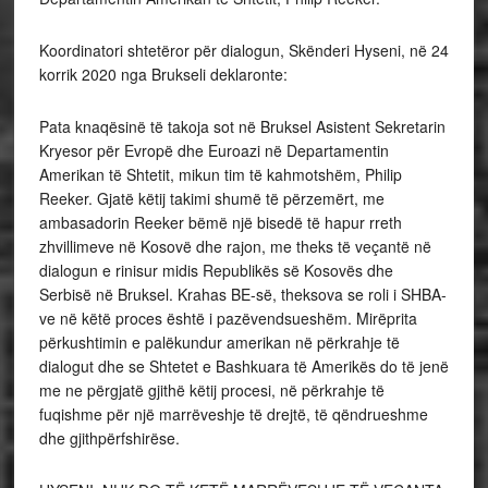
Koordinatori shtetëror për dialogun, Skënderi Hyseni, në 24
korrik 2020 nga Brukseli deklaronte:
Pata knaqësinë të takoja sot në Bruksel Asistent Sekretarin
Kryesor për Evropë dhe Euroazi në Departamentin
Amerikan të Shtetit, mikun tim të kahmotshëm, Philip
Reeker. Gjatë këtij takimi shumë të përzemërt, me
ambasadorin Reeker bëmë një bisedë të hapur rreth
zhvillimeve në Kosovë dhe rajon, me theks të veçantë në
dialogun e rinisur midis Republikës së Kosovës dhe
Serbisë në Bruksel. Krahas BE-së, theksova se roli i SHBA-
ve në këtë proces është i pazëvendsueshëm. Mirëprita
përkushtimin e palëkundur amerikan në përkrahje të
dialogut dhe se Shtetet e Bashkuara të Amerikës do të jenë
me ne përgjatë gjithë këtij procesi, në përkrahje të
fuqishme për një marrëveshje të drejtë, të qëndrueshme
dhe gjithpërfshirëse.