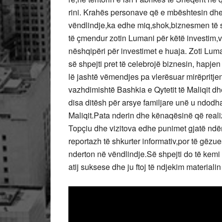
rini. Krahës personave që e mbështesin dhe 
vëndlindje,ka edhe miq,shok,biznesmen të
të çmendur zotin Lumani për këtë investim,
nëshqipëri për investimet e huaja. Zoti Lum
së shpejti pret të celebrojë biznesin, hapjen
lë jashtë vëmendjes pa vlerësuar mirëpritje
vazhdimishtë Bashkia e Qytetit të Maliqit d
disa ditësh për arsye familjare unë u ndodha
Maliqit.Pata nderin dhe kënaqësinë që real
Topçiu dhe vizitova edhe punimet gjatë ndërti
reportazh të shkurter informativ,por të gë
nderton në vëndlindje.Së shpejti do të kemi
atij suksese dhe ju ftoj të ndjekim materialin