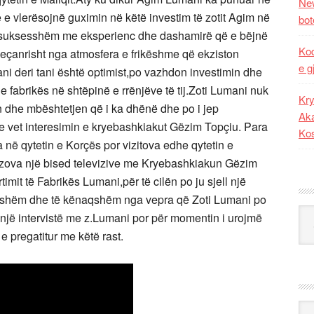
New
e vlerësojnë guximin në këtë investim të zotit Agim në
bot
 suksesshëm me eksperienc dhe dashamirë që e bëjnë
Kod
veçanrisht nga atmosfera e frikëshme që ekziston
e g
ani deri tani është optimist,po vazhdon investimin dhe
 e fabrikës në shtëpinë e rrënjëve të tij.Zoti Lumani nuk
Kry
n dhe mbështetjen që i ka dhënë dhe po i jep
Aka
he vet interesimin e kryebashkiakut Gëzim Topçiu. Para
Ko
 në qytetin e Korçës por vizitova edhe qytetin e
izova një bised televizive me Kryebashkiakun Gëzim
mit të Fabrikës Lumani,për të cilën po ju sjell një
zueshëm dhe të kënaqshëm nga vepra që Zoti Lumani po
Kat
 një intervistë me z.Lumani por për momentin i urojmë
 e pregatitur me këtë rast.
Ark