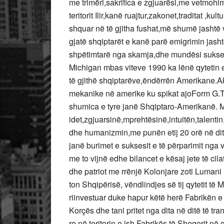
me trimëri,sakrifica e zgjuarësi,me vetmohi
teritorit Ilir,kanë ruajtur,zakonet,traditat ,
shquar në të gjitha fushat,më shumë jashtë 
gjatë shqiptarët e kanë parë emigrimin jash
shpëtimtarë nga skamja,dhe mundësi sukse
Michigan mbas viteve 1990 ka lënë qytetin 
të gjithë shqiptarëve,ëndërrën Amerikane.Aktu
mekanike në amerike ku spikat ajoForm G.Te
shumica e tyre janë Shqiptaro-Amerikanë. 
idet,zgjuarsinë,mprehtësinë,intuitën,talent
dhe humanizmin,me punën etij 20 orë në dite
janë burimet e suksesit e të përparimit nga vit
me to vijnë edhe bilancet e kësaj jete të cil
dhe patriot me rrënjë Kolonjare zoti Lumani
ton Shqipërisë, vëndlindjes së tij qytetit të
riinvestuar duke hapur këtë herë Fabrikën e
Korçës dhe tani pritet nga dita në ditë të t
re,në teritorin e ish Fabrikës të Sheqerit n