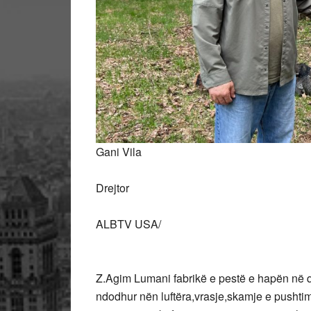
Gani Vila
Drejtor
ALBTV USA/
Z.Agim Lumani fabrikë e pestë e hapën në qy
ndodhur nën luftëra,vrasje,skamje e pushtim