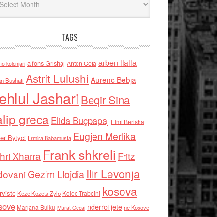
TAGS
arben llalla
alfons Grishaj
Anton Cefa
no kolonjari
Astrit Lulushi
Aurenc Bebja
an Bushati
ehlul Jashari
Beqir Sina
alip greca
Elida Buçpapaj
Elmi Berisha
Eugjen Merlika
er Bytyci
Ermira Babamusta
Frank shkreli
hri Xharra
Fritz
Ilir Levonja
Gezim Llojdia
dovani
kosova
rviste
Kolec Traboini
Keze Kozeta Zylo
sove
nderroi jete
Marjana Bulku
ne Kosove
Murat Gecaj