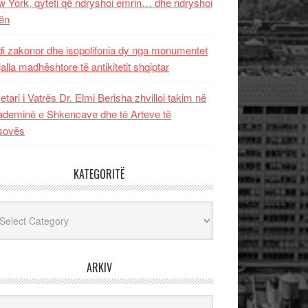
 York, qyteti që ndryshoi emrin… dhe ndryshoi
ën
i zakonor dhe isopolifonia dy nga monumentet
jalla madhështore të antikitetit shqiptar
etari i Vatrës Dr. Elmi Berisha zhvilloi takim në
deminë e Shkencave dhe të Arteve të
sovës
KATEGORITË
egoritë
ARKIV
iv