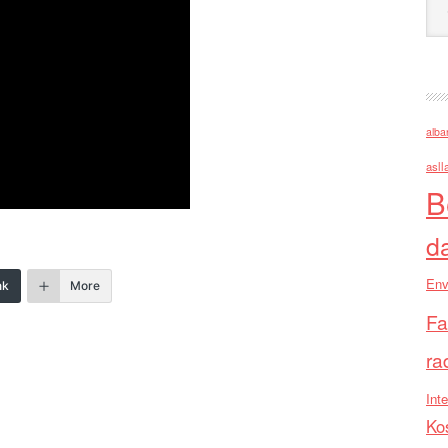
alba
asll
B
d
Env
nk
More
Fa
ra
Inte
Ko