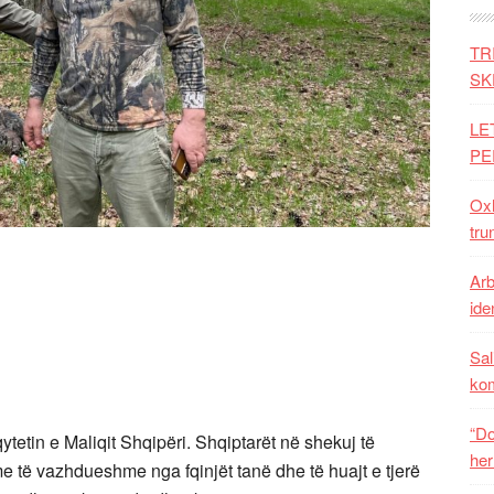
TR
SK
LE
PE
Oxh
tru
Arb
iden
Sal
ko
“Do
tetin e Maliqit Shqipëri. Shqiptarët në shekuj të
her
e të vazhdueshme nga fqinjët tanë dhe të huajt e tjerë