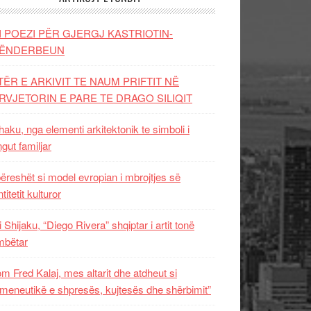
I POEZI PËR GJERGJ KASTRIOTIN-
ËNDERBEUN
TËR E ARKIVIT TE NAUM PRIFTIT NË
RVJETORIN E PARE TE DRAGO SILIQIT
aku, nga elementi arkitektonik te simboli i
ngut familjar
ëreshët si model evropian i mbrojtjes së
titetit kulturor
i Shijaku, “Diego Rivera” shqiptar i artit tonë
mbëtar
m Fred Kalaj, mes altarit dhe atdheut si
meneutikë e shpresës, kujtesës dhe shërbimit”