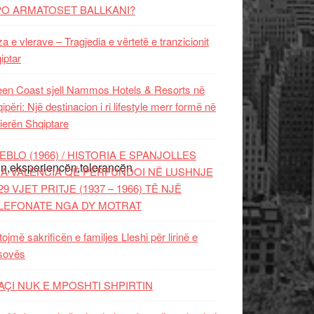
PO ARMATOSET BALLKANI?
za e vlerave – Tragjedia e vërtetë e tranzicionit
iptar
en Coast sjell Nammos Hotels & Resorts në
ipëri: Një destinacion i ri lifestyle merr formë në
ierën Shqiptare
EBLO (1966) / HISTORIA E SPANJOLLES
sin,eksperiencën,tolerancën
A VALENCIA QË PËRFUNDOI NË LUSHNJE
29 VJET PRITJE (1937 – 1966) TË NJË
LEFONATE NGA DY MOTRAT
tojmë sakrificën e familjes Lleshi për lirinë e
sovës
AÇI NUK E MPOSHTI SHPIRTIN