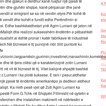
min dhe gjakun e derdhur kanë ruajtur një pjesë të
A 
kulturën dhe gjuhën shqipe, kanë përparuar dhe janë
vendit si emigrant se sa në vendin etyre.Për kohë të
Kri
të vendit dhe kohët e fundit edhe Perëndimin si
shq
si. Edhe bashkëatdhetari ynë Agim Lumani që jeton në
Gre
eMaliqit dhe realizoi suksesshëm ëndërrën e pëbashkët
Shq
alisht ai është pronar i katër fabrikave të industrisë
Riv
ch.Në bizneset e tij punojnë mbi 300 puntorë ku
Me
PU
in,vizionin,largpamësin,guximin,investimet,manaxhimin,korrektë
NG
 dhe të tjera cilësi që e karakterizojnë zotin Lumani
— 
i në vit të biznesit të tij. Vitet kalojnë shpejtë bashkë
TE
at z.Lumani i ka plotë suksese. E tani i pasur,atdhetar
Kuj
 një pjesë të ëndërrës amerikanëpo ja dedikon atdheut
Ko
 Maliqit. Ka rreth pesë vjet që Zoti Agim Lumani ka
 pestë Form G.Tchk në Shqipëri.Fillimisht në qytetin e
SP
ransferohen dhe instalohen makinerit në ndërtesën e
ë qytetin e Maliqit.Aty ku dikur Agim Lumani ka punuar në