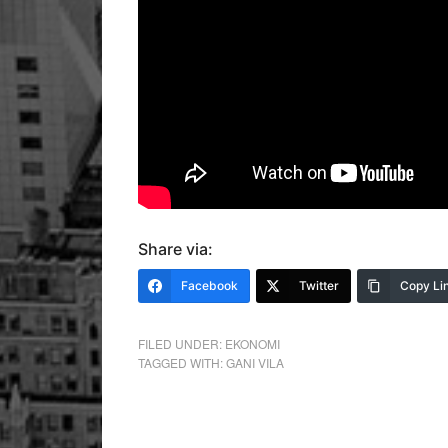
Share via:
Facebook
Twitter
Copy Li
FILED UNDER:
EKONOMI
TAGGED WITH:
GANI VILA