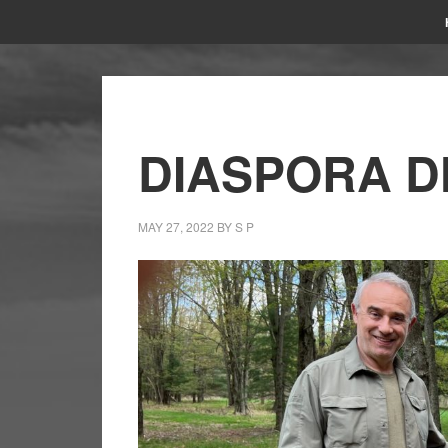
DIASPORA D
MAY 27, 2022
BY
S P