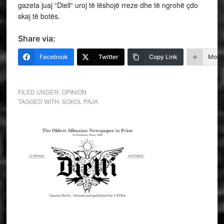
gazeta juaj “Diell“ uroj të lëshojë rreze dhe të ngrohë çdo
skaj të botës.
Share via:
Facebook
Twitter
Copy Link
More
FILED UNDER:
OPINION
TAGGED WITH:
SOKOL PAJA