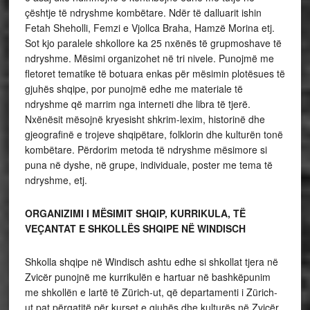
çështje të ndryshme kombëtare. Ndër të dalluarit ishin
Fetah Sheholli, Femzi e Vjollca Braha, Hamzë Morina etj.
Sot kjo paralele shkollore ka 25 nxënës të grupmoshave të
ndryshme. Mësimi organizohet në tri nivele. Punojmë me
fletoret tematike të botuara enkas për mësimin plotësues të
gjuhës shqipe, por punojmë edhe me materiale të
ndryshme që marrim nga interneti dhe libra të tjerë.
Nxënësit mësojnë kryesisht shkrim-lexim, historinë dhe
gjeografinë e trojeve shqipëtare, folklorin dhe kulturën tonë
kombëtare. Përdorim metoda të ndryshme mësimore si
puna në dyshe, në grupe, individuale, poster me tema të
ndryshme, etj.
ORGANIZIMI I MËSIMIT SHQIP, KURRIKULA, TË
VEÇANTAT E SHKOLLËS SHQIPE NË WINDISCH
Shkolla shqipe në Windisch ashtu edhe si shkollat tjera në
Zvicër punojnë me kurrikulën e hartuar në bashkëpunim
me shkollën e lartë të Zürich-ut, që departamenti i Zürich-
ut pat përgatitë për kurset e gjuhës dhe kulturës në Zvicër.