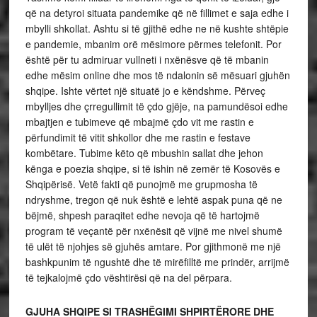
që na detyroi situata pandemike që në fillimet e saja edhe i
mbylli shkollat. Ashtu si të gjithë edhe ne në kushte shtëpie
e pandemie, mbanim orë mësimore përmes telefonit. Por
është për tu admiruar vullneti i nxënësve që të mbanin
edhe mësim online dhe mos të ndalonin së mësuari gjuhën
shqipe. Ishte vërtet një situatë jo e këndshme. Përveç
mbylljes dhe çrregullimit të çdo gjëje, na pamundësoi edhe
mbajtjen e tubimeve që mbajmë çdo vit me rastin e
përfundimit të vitit shkollor dhe me rastin e festave
kombëtare. Tubime këto që mbushin sallat dhe jehon
kënga e poezia shqipe, si të ishin në zemër të Kosovës e
Shqipërisë. Vetë fakti që punojmë me grupmosha të
ndryshme, tregon që nuk është e lehtë aspak puna që ne
bëjmë, shpesh paraqitet edhe nevoja që të hartojmë
program të veçantë për nxënësit që vijnë me nivel shumë
të ulët të njohjes së gjuhës amtare. Por gjithmonë me një
bashkpunim të ngushtë dhe të mirëfilltë me prindër, arrijmë
të tejkalojmë çdo vështirësi që na del përpara.
GJUHA SHQIPE SI TRASHËGIMI SHPIRTËRORE DHE