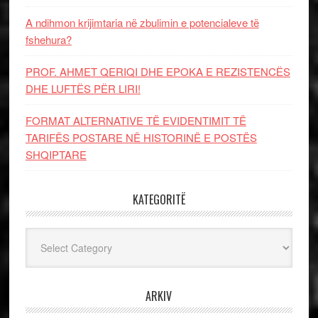
A ndihmon krijimtaria në zbulimin e potencialeve të
fshehura?
PROF. AHMET QERIQI DHE EPOKA E REZISTENCЁS
DHE LUFTЁS PЁR LIRI!
FORMAT ALTERNATIVE TË EVIDENTIMIT TË
TARIFËS POSTARE NË HISTORINË E POSTËS
SHQIPTARE
KATEGORITË
Kategoritë
ARKIV