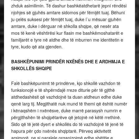
zhduk asimilimin. Të dashur bashkëatdhetarë jepni rëndësi
njohjes së gjuhës amtare sidomos për fëmijët tuaj. Bëhuni
ju çelës suksesi për fëmijët tuaj, duke i`u mësuar gjuhën
amtare, duke i dërguar në shkolla shqipe, që nesër ata
mos të kenë vështirësi kur flasin me bashkëmoshatarët e
familjarët e tyre në atdhe dhe të mburren me identitetin e
tyre, kudo që ata gjenden.
BASHKËPUNIMI PRINDËR NXËNËS DHE E ARDHMJA E
SHKOLLËS SHQIPE
Falë bashkëpunimit të prindërve, kjo shkollë vazhdon të
funksionojë e të shpërndajë rreze diturie për të gjithë
atdhedashësit që vazhdojnë ta duan atdheun edhe duke
qenë larg tij. Megjithatë nuk mund të themi që është numër
i kënaqshëm i nxënësve, duke marrë parasysh numrin e
përgjithshën të shqipëtarëve që jetojnë në këtë rrethinë.
Sido që të jetë dyert e shkollës do të vazhdojnë të jenë të
hapura për çdo nxënës shqiptarë. Përveq aktivitetit
arsimorë, ne si paralele organizojmë edhe shëtitje e