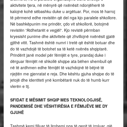
aktivitete tjera, në mënyrë që nxënësit ndonjëherë të
kalojnë kohë sëbashku duke u argëtuar. Por, mos të harroj
të përmend edhe revistën që del nga kjo paralele shkollore.
Në bashkëpunim me prindër, çdo vit shkollorë, botojmë
revistën “Atdhetarët e vegjël“. Kjo revistë përmban
kryesisht punime dhe aktivitete që zhvillojnë nxënësit gjatë
gjithë vitit. Tashmë është numri i tretë që është botuar dhe
do të vazhdojë të botohet sa të ketë nxënës shqiptarë.
Prindërit janë model për fëmijët e tyre, prandaj duke i
dërguar fëmijët në shkollë shqipe ata bëhen shembull që
në të ardhmen edhe fëmijët të vazhdojnë të bëjnë të
njejtën me gjenratat e reja. Dhe kështu gjuha shqipe do të
jetojë dhe identiteti ynë kombëtarë nuk do të humb kurr
vlerën e tij.
SFIDAT E MËSIMIT SHQIP MES TEKNOLOGJISË,
PANDEMISË DHE VËSHTIRËSIA E FËMIJËVE ME DY
GJUHË
Tashmë kemi filluar të lirohemi nga të qenit të izoluar, gjë