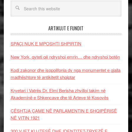
ARTIKUJT E FUNDIT
SPAÇI NUK E MPOSHTI SHPIRTIN
New York, qyteti që ndryshoi emrin… dhe ndryshoi botën
Kodi zakonor dhe isopolifonia dy nga monumentet e gjalla
madhështore të antikitetit shqiptar
Kryetari i Vatrës Dr. Elmi Berisha zhvilloi takim në
Akademinë e Shkencave dhe të Arteve të Kosovës
ÇËSHTJA ÇAME NË PARLAMENTIN E SHQIPËRISË
NË VITIN 1921
300 VJET KUJTESË DHE IDENTITET-TRYEZË E