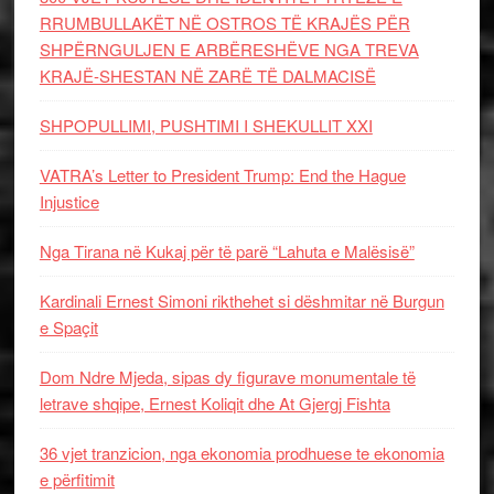
RRUMBULLAKËT NË OSTROS TË KRAJËS PËR
SHPËRNGULJEN E ARBËRESHËVE NGA TREVA
KRAJË-SHESTAN NË ZARË TË DALMACISË
SHPOPULLIMI, PUSHTIMI I SHEKULLIT XXI
VATRA’s Letter to President Trump: End the Hague
Injustice
Nga Tirana në Kukaj për të parë “Lahuta e Malësisë”
Kardinali Ernest Simoni rikthehet si dëshmitar në Burgun
e Spaçit
Dom Ndre Mjeda, sipas dy figurave monumentale të
letrave shqipe, Ernest Koliqit dhe At Gjergj Fishta
36 vjet tranzicion, nga ekonomia prodhuese te ekonomia
e përfitimit