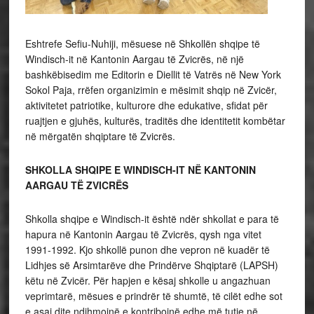
Eshtrefe Sefiu-Nuhiji, mësuese në Shkollën shqipe të
Windisch-it në Kantonin Aargau të Zvicrës, në një
bashkëbisedim me Editorin e Diellit të Vatrës në New York
Sokol Paja, rrëfen organizimin e mësimit shqip në Zvicër,
aktivitetet patriotike, kulturore dhe edukative, sfidat për
ruajtjen e gjuhës, kulturës, traditës dhe identitetit kombëtar
në mërgatën shqiptare të Zvicrës.
SHKOLLA SHQIPE E WINDISCH-IT NË KANTONIN
AARGAU TË ZVICRËS
Shkolla shqipe e Windisch-it është ndër shkollat e para të
hapura në Kantonin Aargau të Zvicrës, qysh nga vitet
1991-1992. Kjo shkollë punon dhe vepron në kuadër të
Lidhjes së Arsimtarëve dhe Prindërve Shqiptarë (LAPSH)
këtu në Zvicër. Për hapjen e kësaj shkolle u angazhuan
veprimtarë, mësues e prindrër të shumtë, të cilët edhe sot
e asaj dite ndihmojnë e kontribojnë edhe më tutje në