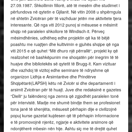
27.09.1987. Shkollimin fillorë, atë të mesëm dhe studimet i
përfundova në qytetin e Gjilanit. Në vitin 2008 u shpërngula
në shtetin Zvicëran për të vazhduar jetën me aktivitete tjera
interesante. Që nga viti 2012 punoj si mësuese e mësimit
shqip në paralelen shkollore të Windisch-it. Përveç
mësimdhënies, udhëheq edhe projektin që ka të bëjë
poashtu me ruajtjen dhe kultivimin e gjuhës shqipe që nga
viti 2015 e që quhet “Më dhuro një përrallë“, projekt ky që
realizohet në bashkëpunim me shoqatën për inegrim të të
huajve dhe bibliotekës së qytetit të Brugg-it. Kam vizituar
dhe vazhdoj të vizitoj edhe seminare të ndryshme që
organizon Lidhja e Arsimtarëve dhe Prindërve
Shqipëtarë(LAPSH) këtu në Zvicër si dhe departamenti i
arsimit Zvicëran për të huajt. Juve dhe redaksinë e gazetes
“Dielli“ ju falënderoj nga zemra që zgjodhët paralelen tonë
për intervistë. Madje me shumë bindje them se profesionet
tona janë të shenjëta, mësuesit përhapin dije e civilizojnë
popuj kurse gazetat kujdesen që të përhapin informacione
e të promovojnë njerëz, ngjarje e aktivitete arsimore që
ndonjëherë mbesin nën hije. Ashtu siç me të drejtë quhet