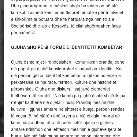
Dhe planprogramet e mësimit shqip bazohen po në atë
kurrikul. Tashmë kemi edhe fletoret tematike për tri nivelet
e shkollimit,të botuara dhe të hartuara nga ministria e
Shqipërisë dhe ajo e Kosovës, të cilat shpërndahen falas
për nxënësit.
GJUHA SHQIPE SI FORMË E IDENTITETIT KOMBËTAR
Gjuha është mjet i rëndësishën i komunikimit prandaj edhe
një popull pa gjuhë konsiderohet si popull pa identitet. Kur
një person gëzon identitet kombëtar, ai gëzon ndjenjën e
përkatësisë së një race, territori, kulture dhe historie të
përbashkët. Gjuha dhe diskursi i saj janë elementet
thelbësore të kombit. “Një komb pa gjuhë është si një lis pa
rrënjë“ ka thënë një dijetar i huaj. Prandaj mësimi dhe
kultivimi i gjuhës amtare në shtetet e huaja, përbën rëndësi
të veçantë, në njërën anë kryerja e një obligimi moral që
kemi ndaj atdheut dhe në anën tjetër njohja e gjuhës
amtare ndihmon dhe lehtëson mësimin e gjuhëve tjera të
huaja. Me një fjalë gjuha amtare ndihmon integrimin dhe