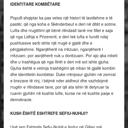
IDENTITARE KOMBËTARE
Populli shqiptar ka pas vetes një histori të lavdishme e të
pastër, që nga koha e Skënderbeut e deri në ditët e sotme.
Lufta dhe rrugëtimi që bënë rilindasit tanë me fillet e saja
që nga Lidhja e Prizerenit, e deri tek lufta e fundit ndaj
pushtuesve serb ishte një rrugë e gjatë dhe e
përgjakshme. Nganjëherë na rrëzuan, nganjëherë i
rrëzuam, por asnjëherë nuk u dorëzuam. Por ajo qka mbeti
dhe u trashëgua që nga Ilirët e deri më sot ishte gjuha.
Gjuha është e vetmja trashëgimi që mban të gjallë kombin
dhe identitetin kombëtar. Duke rrënjosur gjuhën në zemrat
e brezave të rinj, i bëjmë nder atdheut dhe vazhdojmë
rrugën e rilindasve tane, por që ata ishin të detyruar ta
ruanin gjuhën në kushte lufte, kurse ne në kushte paqe e
demokracie.
KUSH ËSHTË ESHTREFE SEFIU-NUHIJI?
Unë jam Eshtrefe Sefiu-Nuhiji e lindur në Gjilan më