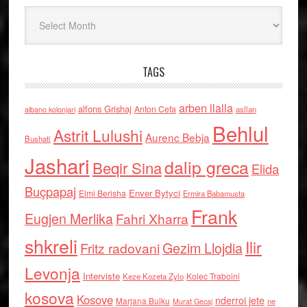
Arkiv
TAGS
arben llalla
alfons Grishaj
Anton Cefa
asllan
albano kolonjari
Behlul
Astrit Lulushi
Aurenc Bebja
Bushati
Jashari
dalip greca
Beqir Sina
Elida
Buçpapaj
Enver Bytyci
Elmi Berisha
Ermira Babamusta
Frank
Eugjen Merlika
Fahri Xharra
shkreli
Ilir
Gezim Llojdia
Fritz radovani
Levonja
Interviste
Kolec Traboini
Keze Kozeta Zylo
kosova
Kosove
nderroi jete
Marjana Bulku
ne
Murat Gecaj