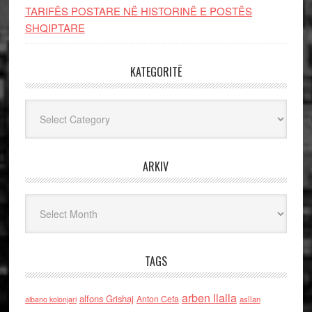
TARIFËS POSTARE NË HISTORINË E POSTËS
SHQIPTARE
KATEGORITË
Kategoritë
ARKIV
Arkiv
TAGS
arben llalla
alfons Grishaj
Anton Cefa
asllan
albano kolonjari