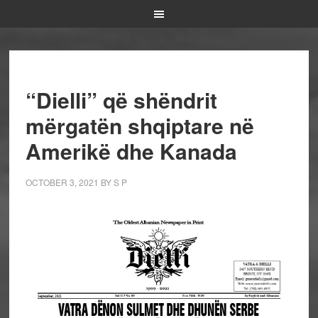
“Dielli” që shëndrit
mërgatën shqiptare në
Amerikë dhe Kanada
OCTOBER 3, 2021
BY
S P