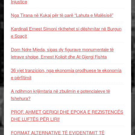
Injustice
Nga Tirana në Kukaj për të parë “Lahuta e Malësisë”
Kardinali Ernest Simoni rikthehet si dëshmitar në Burgun
e Spaçit
Dom Ndre Mjeda, sipas dy figurave monumentale të
letrave shqipe, Ernest Koliqit dhe At Gjergj Fishta
36 vjet tranzicion, nga ekonomia prodhuese te ekonomia
e përfitimit
A ndihmon krijimtaria në zbulimin e potencialeve të
fshehura?
PROF. AHMET QERIQI DHE EPOKA E REZISTENCЁS
DHE LUFTЁS PЁR LIRI!
FORMAT ALTERNATIVE TË EVIDENTIMIT TË