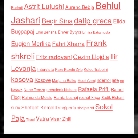
Behlul
Astrit Lulushi
Aurenc Bebja
Bushati
Jashari
dalip greca
Beqir Sina
Elida
Buçpapaj
Enver Bytyci
Elmi Berisha
Ermira Babamusta
Frank
Eugjen Merlika
Fahri Xharra
shkreli
Ilir
Gezim Llojdia
Fritz radovani
Levonja
Interviste
Kolec Traboini
Keze Kozeta Zylo
kosova
Kosove
nderroi jete
Marjana Bulku
ne
Murat Gecaj
Rafaela Prifti
Rafael
Nene Tereza
Kosove
presidenti Nishani
Floqi
Raimonda Moisiu
Ramiz Lushaj
reshat kripa
Sadik Elshani
Sokol
Shefqet Kercelli
shqiperia
shqiptaret
SHBA
Paja
Vatra
Visar Zhiti
Thaci