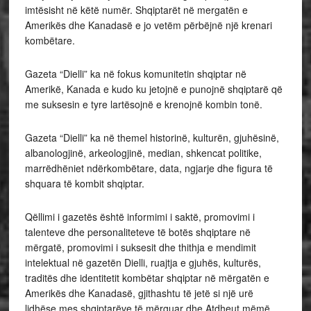
imtësisht në këtë numër. Shqiptarët në mergatën e
Amerikës dhe Kanadasë e jo vetëm përbëjnë një krenari
kombëtare.
Gazeta “Dielli” ka në fokus komunitetin shqiptar në
Amerikë, Kanada e kudo ku jetojnë e punojnë shqiptarë që
me suksesin e tyre lartësojnë e krenojnë kombin tonë.
Gazeta “Dielli” ka në themel historinë, kulturën, gjuhësinë,
albanologjinë, arkeologjinë, median, shkencat politike,
marrëdhëniet ndërkombëtare, data, ngjarje dhe figura të
shquara të kombit shqiptar.
Qëllimi i gazetës është informimi i saktë, promovimi i
talenteve dhe personaliteteve të botës shqiptare në
mërgatë, promovimi i suksesit dhe thithja e mendimit
intelektual në gazetën Dielli, ruajtja e gjuhës, kulturës,
traditës dhe identitetit kombëtar shqiptar në mërgatën e
Amerikës dhe Kanadasë, gjithashtu të jetë si një urë
lidhëse mes shqiptarëve të mërguar dhe Atdheut mëmë