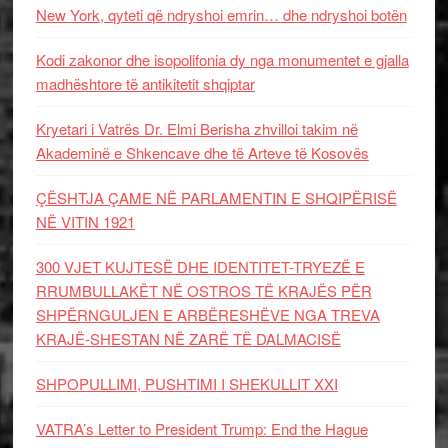
New York, qyteti që ndryshoi emrin… dhe ndryshoi botën
Kodi zakonor dhe isopolifonia dy nga monumentet e gjalla
madhështore të antikitetit shqiptar
Kryetari i Vatrës Dr. Elmi Berisha zhvilloi takim në
Akademinë e Shkencave dhe të Arteve të Kosovës
ÇËSHTJA ÇAME NË PARLAMENTIN E SHQIPËRISË
NË VITIN 1921
300 VJET KUJTESË DHE IDENTITET-TRYEZË E
RRUMBULLAKËT NË OSTROS TË KRAJËS PËR
SHPËRNGULJEN E ARBËRESHËVE NGA TREVA
KRAJË-SHESTAN NË ZARË TË DALMACISË
SHPOPULLIMI, PUSHTIMI I SHEKULLIT XXI
VATRA’s Letter to President Trump: End the Hague