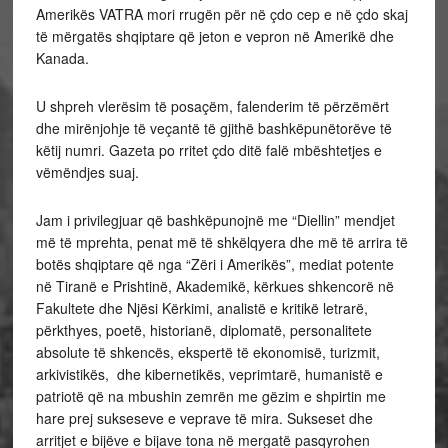
Amerikës VATRA mori rrugën për në çdo cep e në çdo skaj
të mërgatës shqiptare që jeton e vepron në Amerikë dhe
Kanada.
U shpreh vlerësim të posaçëm, falenderim të përzëmërt
dhe mirënjohje të veçantë të gjithë bashkëpunëtorëve të
këtij numri. Gazeta po rritet çdo ditë falë mbështetjes e
vëmëndjes suaj.
Jam i privilegjuar që bashkëpunojnë me “Diellin” mendjet
më të mprehta, penat më të shkëlqyera dhe më të arrira të
botës shqiptare që nga “Zëri i Amerikës”, mediat potente
në Tiranë e Prishtinë, Akademikë, kërkues shkencorë në
Fakultete dhe Njësi Kërkimi, analistë e kritikë letrarë,
përkthyes, poetë, historianë, diplomatë, personalitete
absolute të shkencës, ekspertë të ekonomisë, turizmit,
arkivistikës, dhe kibernetikës, veprimtarë, humanistë e
patriotë që na mbushin zemrën me gëzim e shpirtin me
hare prej sukseseve e veprave të mira. Sukseset dhe
arritjet e bijëve e bijave tona në mergatë pasqyrohen