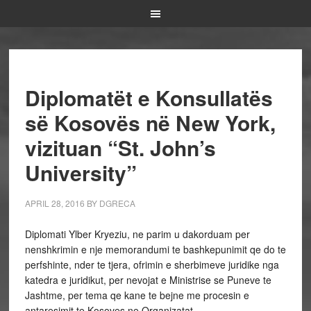
Diplomatët e Konsullatës
së Kosovës në New York,
vizituan “St. John’s
University”
APRIL 28, 2016
BY
DGRECA
Diplomati Ylber Kryeziu, ne parim u dakorduam per
nenshkrimin e nje memorandumi te bashkepunimit qe do te
perfshinte, nder te tjera, ofrimin e sherbimeve juridike nga
katedra e juridikut, per nevojat e Ministrise se Puneve te
Jashtme, per tema qe kane te bejne me procesin e
antaresimit te Kosoves ne Organizatat