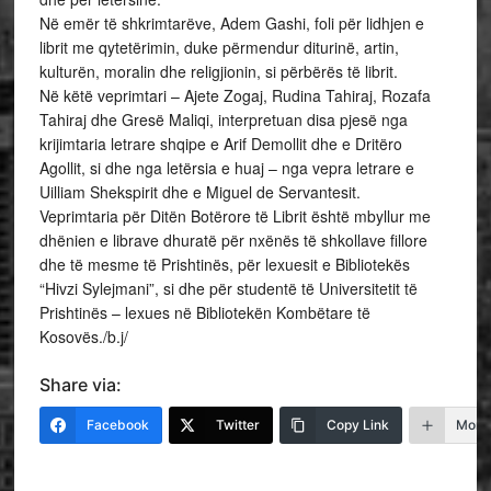
Në emër të shkrimtarëve, Adem Gashi, foli për lidhjen e
librit me qytetërimin, duke përmendur diturinë, artin,
kulturën, moralin dhe religjionin, si përbërës të librit.
Në këtë veprimtari – Ajete Zogaj, Rudina Tahiraj, Rozafa
Tahiraj dhe Gresë Maliqi, interpretuan disa pjesë nga
krijimtaria letrare shqipe e Arif Demollit dhe e Dritëro
Agollit, si dhe nga letërsia e huaj – nga vepra letrare e
Uilliam Shekspirit dhe e Miguel de Servantesit.
Veprimtaria për Ditën Botërore të Librit është mbyllur me
dhënien e librave dhuratë për nxënës të shkollave fillore
dhe të mesme të Prishtinës, për lexuesit e Bibliotekës
“Hivzi Sylejmani”, si dhe për studentë të Universitetit të
Prishtinës – lexues në Bibliotekën Kombëtare të
Kosovës./b.j/
Share via:
Facebook
Twitter
Copy Link
More