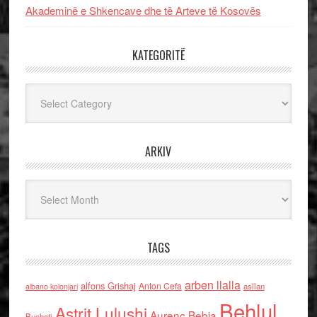
Akademinë e Shkencave dhe të Arteve të Kosovës
KATEGORITË
Kategoritë
ARKIV
Arkiv
TAGS
arben llalla
alfons Grishaj
Anton Cefa
asllan
albano kolonjari
Behlul
Astrit Lulushi
Aurenc Bebja
Bushati