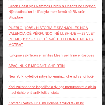
Green Coast sjell Nammos Hotels & Resorts në Shqipëri:
Një destinacion i ri lifestyle merr formë në Rivierën
Shqiptare
PUEBLO (1966) / HISTORIA E SPANJOLLES NGA
VALENCIA QË PËRFUNDOI NË LUSHNJE — 29 VJET
PRITJE (1937 – 1966) TË NJË TELEFONATE NGA DY
MOTRAT
Kujtojmë sakrificën e familjes Lleshi për lirinë e Kosovës
SPAÇI NUK E MPOSHTI SHPIRTIN
New York, qyteti që ndryshoi emrin… dhe ndryshoi botën
Kodi zakonor dhe isopolifonia dy nga monumentet e gjalla
madhështore të antikitetit shqiptar
Kryetari i Vatrës Dr. Elmi Berisha zhvilloi takim në