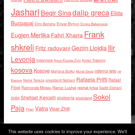
Jashari
dalip greca
Beqir Sina
Elida
Buçpapaj
Enver Bytyci
Elmi Berisha
Ermira Babamusta
Frank
Eugjen Merlika
Fahri Xharra
shkreli
Ilir
Gezim Llojdia
Fritz radovani
Levonja
Interviste
Kolec Traboini
Keze Kozeta Zylo
kosova
Kosove
nderroi jete
Marjana Bulku
ne
Murat Gecaj
Rafaela Prifti
Rafael
Nene Tereza
Kosove
presidenti Nishani
Floqi
Raimonda Moisiu
Ramiz Lushaj
reshat kripa
Sadik Elshani
Sokol
Shefqet Kercelli
shqiperia
shqiptaret
SHBA
Paja
Vatra
Visar Zhiti
Thaci
This website uses cookies to improve your experience. We'll