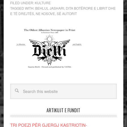
FILED UNDER:
KULTURE
TAGGED WITH:
BEHLUL JASHARI
,
DITA BOTËRORE E LIBRIT DHE
E TË DREJTËS
,
NE KOSOVE
,
SË AUTORIT
ARTIKUJT E FUNDIT
TRI POEZI PËR GJERGJ KASTRIOTIN-