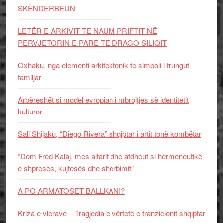
SKËNDERBEUN
LETËR E ARKIVIT TE NAUM PRIFTIT NË
PERVJETORIN E PARE TE DRAGO SILIQIT
Oxhaku, nga elementi arkitektonik te simboli i trungut
familjar
Arbëreshët si model evropian i mbrojtjes së identitetit
kulturor
Sali Shijaku, “Diego Rivera” shqiptar i artit tonë kombëtar
“Dom Fred Kalaj, mes altarit dhe atdheut si hermeneutikë
e shpresës, kujtesës dhe shërbimit”
A PO ARMATOSET BALLKANI?
Kriza e vlerave – Tragjedia e vërtetë e tranzicionit shqiptar