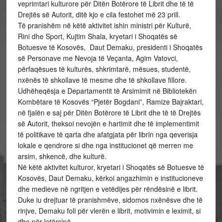
veprimtari kulturore për Ditën Botërore të Librit dhe të të
Drejtës së Autorit, ditë kjo e cila festohet më 23 prill.
Të pranishëm në këtë aktivitet ishin ministri për Kulturë,
Rini dhe Sport, Kujtim Shala, kryetari i Shoqatës së
Botuesve të Kosovës, Daut Demaku, presidenti i Shoqatës
së Personave me Nevoja të Veçanta, Agim Vatovci,
përfaqësues të kulturës, shkrimtarë, mësues, studentë,
nxënës të shkollave të mesme dhe të shkollave fillore.
Udhëheqësja e Departamentit të Arsimimit në Bibliotekën
Kombëtare të Kosovës “Pjetër Bogdani”, Ramize Bajraktari,
në fjalën e saj për Ditën Botërore të Librit dhe të të Drejtës
së Autorit, theksoi nevojën e hartimit dhe të implementimit
të politikave të qarta dhe afatgjata për librin nga qeverisja
lokale e qendrore si dhe nga institucionet që merren me
arsim, shkencë, dhe kulturë.
Në këtë aktivitet kulturor, kryetari i Shoqatës së Botuesve të
Kosovës, Daut Demaku, kërkoi angazhimin e institucioneve
dhe medieve në ngritjen e vetëdijes për rëndësinë e librit.
Duke iu drejtuar të pranishmëve, sidomos nxënësve dhe të
rinjve, Demaku foli për vlerën e librit, motivimin e leximit, si
dhe për letërsinë.