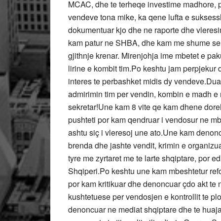
MCAC, dhe te terheqe investime madhore, p
vendeve tona mike, ka qene lufta e suksessh
dokumentuar kjo dhe ne raporte dhe vleresi
kam patur ne SHBA, dhe kam me shume se ne
gjithnje krenar. Mirenjohja ime mbetet e pak
lirine e kombit tim.Po keshtu jam perpjekur
interes te perbashket midis dy vendeve.Dua
admirimin tim per vendin, kombin e madh e
sekretar!Une kam 8 vite qe kam dhene dore
pushteti por kam qendruar i vendosur ne mbr
ashtu siç i vleresoj une ato.Une kam denon
brenda dhe jashte vendit, krimin e organizuar
tyre me zyrtaret me te larte shqiptare, por e
Shqiperi.Po keshtu une kam mbeshtetur refor
por kam kritikuar dhe denoncuar çdo akt t
kushtetuese per vendosjen e kontrollit te pl
denoncuar ne mediat shqiptare dhe te huaja,