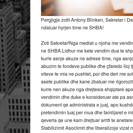
Pergjigje zotit Antony Blinken, Sekretar i De
ndaluar hyrjen time ne SHBA!
Zoti Sekretar!Nga mediat u njoha me vendimin
ne SHBA.Lidhur me kete vendim dua te shpreh
kurre asnje akuze ne adrese time, nga asnje
abuzim te fondeve publike dhe çfaredo lloj tj
viteve te mia ne pushtet, por dhe deri me sot
asete publike dhe kane zbatuar me rigorozite
kurre nen akuze nga drejtesia shqiptare apo
vendimin dhe duke e konsideruar ate pa asnje
dokument qe administrata e juaj, apo kushd
pretendimin tuaj per mua dhe familjaret e mi
qeveria qe une kam drejtuar arriti te aneta
Stabilizimit Asociimit dhe liberalizoje vizat