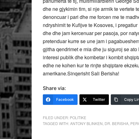
panumerta te tij, multimiliardierin George So
dhe ne gjykimin tim, si nje armik te vertet
denoncuar i pari dhe me forcen me te madhe,
ndryshimit te Kufijve te Kosoves, i pregatiu
dhe dhe jam kercenuar per pasoja, por naty
pretenduar kurre se une jam i pagabueshem,
gjitha qendrimet e mia dhe ju siguroj se at
interesi publik dhe kombetar i kombit shqiptar
edhe ne kohen kur te rinjte shqiptare ekzeku
amerikane.Sinqerisht Sali Berisha!
Share via:
Facebook
Twitter
Copy Li
FILED UNDER:
POLITIKE
TAGGED WITH:
ANTONY BLINKEN
,
DR. BERISHA
,
PER