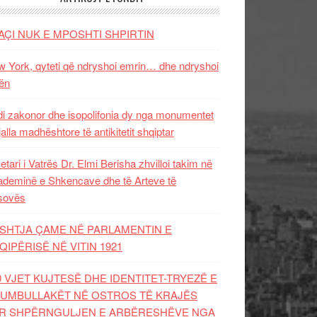
AÇI NUK E MPOSHTI SHPIRTIN
 York, qyteti që ndryshoi emrin… dhe ndryshoi
ën
i zakonor dhe isopolifonia dy nga monumentet
jalla madhështore të antikitetit shqiptar
etari i Vatrës Dr. Elmi Berisha zhvilloi takim në
deminë e Shkencave dhe të Arteve të
sovës
SHTJA ÇAME NË PARLAMENTIN E
QIPËRISË NË VITIN 1921
0 VJET KUJTESË DHE IDENTITET-TRYEZË E
UMBULLAKËT NË OSTROS TË KRAJËS
R SHPËRNGULJEN E ARBËRESHËVE NGA