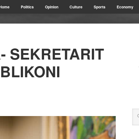
Home
Politics
Opinion
Culture
Sports
Economy
- SEKRETARIT
BLIKONI