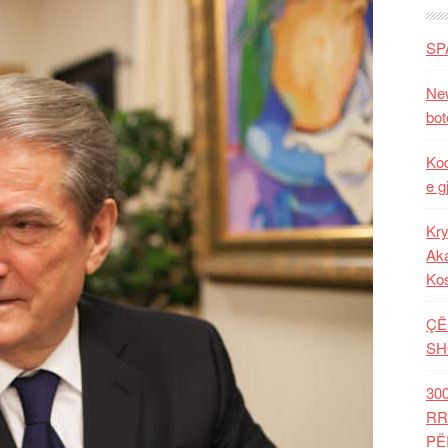
SP
New
bot
Kod
e g
Kry
Aka
Ko
ÇË
SH
30
RR
PË