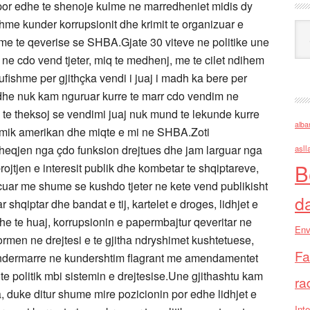
or edhe te shenoje kulme ne marredheniet midis dy
me kunder korrupsionit dhe krimit te organizuar e
Ark
me te qeverise se SHBA.Gjate 30 viteve ne politike une
 cdo vend tjeter, miq te medhenj, me te cilet ndihem
ufishme per gjithçka vendi i juaj i madh ka bere per
 dhe nuk kam nguruar kurre te marr cdo vendim ne
 te theksoj se vendimi juaj nuk mund te lekunde kurre
alba
 mik amerikan dhe miqte e mi ne SHBA.Zoti
heqjen nga çdo funksion drejtues dhe jam larguar nga
asll
B
ojtjen e interesit publik dhe kombetar te shqiptareve,
cuar me shume se kushdo tjeter ne kete vend publikisht
d
 shqiptar dhe bandat e tij, kartelet e droges, lidhjet e
dhe te huaj, korrupsionin e papermbajtur qeveritar ne
Env
men ne drejtesi e te gjitha ndryshimet kushtetuese,
Fa
e ndermarre ne kundershtim flagrant me amendamentet
ote politik mbi sistemin e drejtesise.Une gjithashtu kam
ra
 duke ditur shume mire pozicionin por edhe lidhjet e
Inte