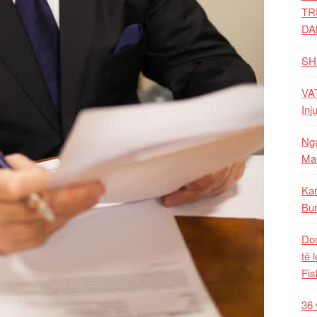
TR
DA
SH
VAT
Inj
Nga
Mal
Kar
Bur
Dom
të 
Fis
36 