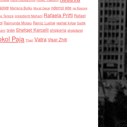
sove
nderroi jete
Marjana Bulku
ne Kosove
Murat Gecaj
Rafaela Prifti
Rafael
e Tereza
presidenti Nishani
qi
Raimonda Moisiu
Ramiz Lushaj
reshat kripa
Sadik
Shefqet Kercelli
shqiperia
hani
shqiptaret
SHBA
kol Paja
Vatra
Visar Zhiti
Thaci