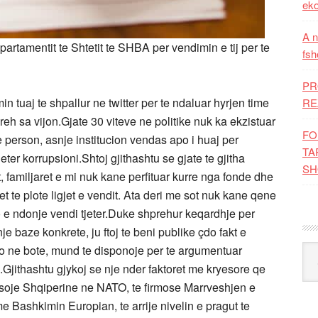
eko
A n
partamentit te Shtetit te SHBA per vendimin e tij per te
fsh
PR
 tuaj te shpallur ne twitter per te ndaluar hyrjen time
RE
 sa vijon.Gjate 30 viteve ne politike nuk ka ekzistuar
FO
 person, asnje institucion vendas apo i huaj per
TA
eter korrupsioni.Shtoj gjithashtu se gjate te gjitha
SH
, familjaret e mi nuk kane perfituar kurre nga fonde dhe
t te plote ligjet e vendit. Ata deri me sot nuk kane qene
 e ndonje vendi tjeter.Duke shprehur keqardhje per
 baze konkrete, ju ftoj te beni publike çdo fakt e
o ne bote, mund te disponoje per te argumentuar
Kat
.Gjithashtu gjykoj se nje nder faktoret me kryesore qe
resoje Shqiperine ne NATO, te firmose Marrveshjen e
 me Bashkimin Europian, te arrije nivelin e pragut te