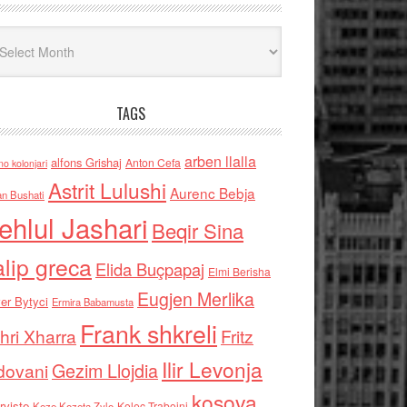
iv
TAGS
arben llalla
alfons Grishaj
Anton Cefa
no kolonjari
Astrit Lulushi
Aurenc Bebja
an Bushati
ehlul Jashari
Beqir Sina
alip greca
Elida Buçpapaj
Elmi Berisha
Eugjen Merlika
er Bytyci
Ermira Babamusta
Frank shkreli
hri Xharra
Fritz
Ilir Levonja
Gezim Llojdia
dovani
kosova
rviste
Kolec Traboini
Keze Kozeta Zylo