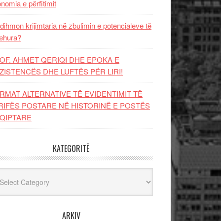
nomia e përfitimit
dihmon krijimtaria në zbulimin e potencialeve të
ehura?
OF. AHMET QERIQI DHE EPOKA E
ZISTENCЁS DHE LUFTЁS PЁR LIRI!
RMAT ALTERNATIVE TË EVIDENTIMIT TË
RIFËS POSTARE NË HISTORINË E POSTËS
QIPTARE
KATEGORITË
egoritë
ARKIV