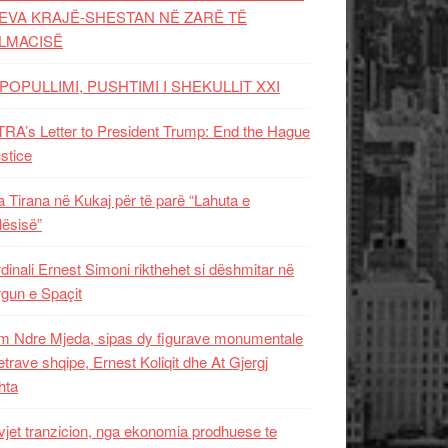
EVA KRAJË-SHESTAN NË ZARË TË
LMACISË
POPULLIMI, PUSHTIMI I SHEKULLIT XXI
RA’s Letter to President Trump: End the Hague
ustice
 Tirana në Kukaj për të parë “Lahuta e
ësisë”
dinali Ernest Simoni rikthehet si dëshmitar në
gun e Spaçit
 Ndre Mjeda, sipas dy figurave monumentale
letrave shqipe, Ernest Koliqit dhe At Gjergj
hta
vjet tranzicion, nga ekonomia prodhuese te