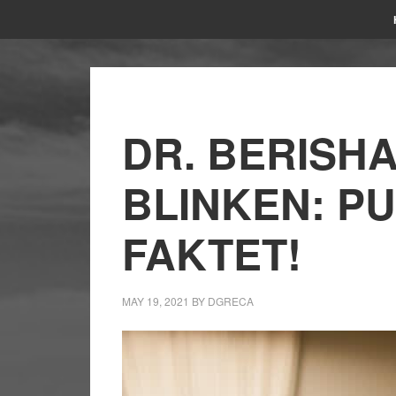
DR. BERISHA
BLINKEN: PU
FAKTET!
MAY 19, 2021
BY
DGRECA