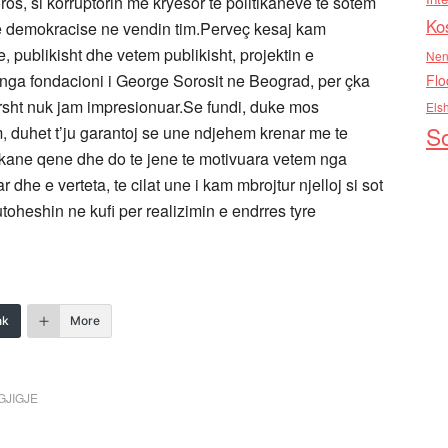
ros, si korruptorin me kryesor te politikaneve te sotem
Ko
e te demokracise ne vendin tim.Perveç kesaj kam
 publikisht dhe vetem publikisht, projektin e
Nen
r nga fondacioni i George Sorosit ne Beograd, per çka
Flo
rsht nuk jam impresionuar.Se fundi, duke mos
Els
So
 duhet t’ju garantoj se une ndjehem krenar me te
o kane qene dhe do te jene te motivuara vetem nga
 dhe e verteta, te cilat une i kam mbrojtur njelloj si sot
toheshin ne kufi per realizimin e endrres tyre
nk
More
GJIGJE