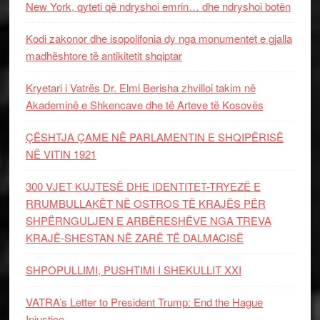
New York, qyteti që ndryshoi emrin… dhe ndryshoi botën
Kodi zakonor dhe isopolifonia dy nga monumentet e gjalla
madhështore të antikitetit shqiptar
Kryetari i Vatrës Dr. Elmi Berisha zhvilloi takim në
Akademinë e Shkencave dhe të Arteve të Kosovës
ÇËSHTJA ÇAME NË PARLAMENTIN E SHQIPËRISË
NË VITIN 1921
300 VJET KUJTESË DHE IDENTITET-TRYEZË E
RRUMBULLAKËT NË OSTROS TË KRAJËS PËR
SHPËRNGULJEN E ARBËRESHËVE NGA TREVA
KRAJË-SHESTAN NË ZARË TË DALMACISË
SHPOPULLIMI, PUSHTIMI I SHEKULLIT XXI
VATRA’s Letter to President Trump: End the Hague
Injustice