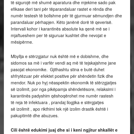
të sigurojë më shumë aparatura dhe mjekime sado pak
efikase deri tani për tëparandaluar rastet e rënda dhe
numër testesh të bollshme për të gjurmuar sëmundjen dhe
parandaluar përhapjen. Këto janënë dorë të qeverisë.
Intervali kohor i karantinës absolute ka qenë më se i
mjaftueshem per të siguruar kushtet dhe nevojat e
mësipërme.
Mbyllja e stërzgjatur nuk është më e dobishme, dhe
sidomos sa më i varfër vendi aq më të tejskajshme jane
pasojat ekonomike. Gjithashtu stina e butë duhet
shfrytëzuar për efektet positive për shëndetin fizik dhe
mendor. Nuk po hyj nëaspektin ekonomik të stërzgjatjes
së izolimit, por nga pikëpamja shëndetësore, relaksimi i
karantinës padyshim qëshoqërohet me numër rastesh
të reja të infektuara , prandaj llogjika e stërgjatjes
së izolimit , apo rikthimi tek një izolim drastik është i
pakuptimtë dhe abuzues.
Cili është edukimi juaj dhe si i keni ngjitur shkallët e