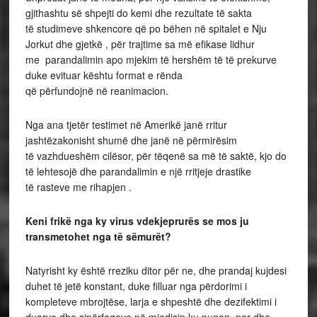
gjithashtu së shpejti do kemi dhe rezultate të sakta
të studimeve shkencore që po bëhen në spitalet e Nju
Jorkut dhe gjetkë , për trajtime sa më efikase lidhur
me parandalimin apo mjekim të hershëm të të prekurve
duke evituar kështu format e rënda
që përfundojnë në reanimacion.
Nga ana tjetër testimet në Amerikë janë rritur
jashtëzakonisht shumë dhe janë në përmirësim
të vazhdueshëm cilësor, për tëqenë sa më të saktë, kjo do
të lehtesojë dhe parandalimin e një rritjeje drastike
të rasteve me rihapjen .
Keni frikë nga ky virus vdekjeprurës se mos ju
transmetohet nga të sëmurët?
Natyrisht ky është rreziku ditor për ne, dhe prandaj kujdesi
duhet të jetë konstant, duke filluar nga përdorimi i
kompleteve mbrojtëse, larja e shpeshtë dhe dezifektimi i