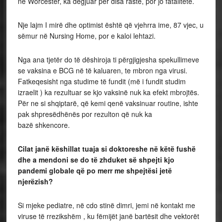
në Worcester, ka dëgjuar për disa raste, por jo fatalitete.
Nje lajm I mirë dhe optimist është që vjehrra ime, 87 vjec, u
sëmur në Nursing Home, por e kaloi lehtazi.
Nga ana tjetër do të dëshiroja ti përgjigjesha spekullimeve
se vaksina e BCG në të kaluaren, te mbron nga virusi.
Fatkeqesisht nga studime të fundit (më i fundit studim
izraelit ) ka rezultuar se kjo vaksinë nuk ka efekt mbrojtës.
Për ne si shqiptarë, që kemi qenë vaksinuar routine, ishte
pak shpresëdhënës por rezulton që nuk ka
bazë shkencore.
Cilat janë këshillat tuaja si doktoreshe në këtë fushë
dhe a mendoni se do të zhduket së shpejti kjo
pandemi globale që po merr me shpejtësi jetë
njerëzish?
Si mjeke pediatre, në cdo stinë dimri, jemi në kontakt me
viruse të rrezikshëm , ku fëmijët janë bartësit dhe vektorët