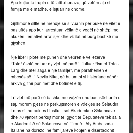
Apo kujtonte trupin e të jatit xhenaze, që vetëm ajo si
fëmija më e madhe, e lejuan në dhomë.
Gjithmonë sillte në mendje se si vuanin për bukë në vitet e
pasluftës apo kur arrestuan vëllanë e vogël në shtëpi me
akuzën ‘tentativë arratisje“ dhe vizitat në burg bashkë me
gjyshen
Një libër i plotë me punën dhe veprën e vëllezërve
“Toto“ është botuar dy vjet më parë i titulluar “Ismet Toto -
Larg dhe afër-saga e një familje”, me parathënien e
mbesës së tij Nevila Nika, që hulumtoi si historiane nëpër
arkiva gjithë punimet dhe botimet e tij.
Tri vjet më parë së bashku me vajzën dhe bashkëshortin e
saj, morëm pjesë në përkujtimoren e vdekjes së Selaudin
Totos si themelues i Insitutit sot Akademia e Shkencave
dhe 70 vjetorit përkujtimor të gjyqit të Deputeteve tek salla
e Akademisë së Shkencave në Tiranë. Aty Ambasada
Italiane na dorëzoi ne familjarëve kopjen e disertacionit