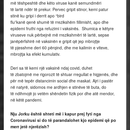
më tëshpeshtë dhe këto viruse kanë semundmëri
të lartë ndër të prekur. Pervec gripit stinor, kemi patur
stinë ku gripi i derrit apo “bird
flu”kanë qenë shumë të rrezikshëm fillimisht, apo dhe
epidemi fruthi nga refuzimi i vaksinës. Shumica e këtyre
viruseve nuk përbejnë më rrezikshmëri të lartë, sepse
janëpërfshirë në vaksinën e gripit që jep mbrojtje
të pjesshme deri 60 përqind, dhe me kalimin e viteve,
mbrojtja ka efekt kumulativ.
Deri sa të kemi një vaksinë ndaj covid, duhet
të zbatojmë me rigorozit të shtuar rregullat e higjenës, dhe
për më tepër distancimin social dhe maskat. Ajri i pastër
në natyrë, sidomos me ardhjen e stinëve të buta, do
të ndihmojë jo vetëm shëndetin fizik por dhe atë mendor,
në këtë pandemi.
Nju Jorku ë
shtë
shteti më
i kapur prej fyti nga
Coronavirusi si do të parandalohet kjo epidemi që po
merr jetë njerëzish?