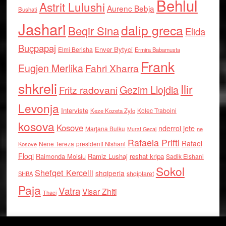
Behlul
Astrit Lulushi
Aurenc Bebja
Bushati
Jashari
dalip greca
Beqir Sina
Elida
Buçpapaj
Enver Bytyci
Elmi Berisha
Ermira Babamusta
Frank
Eugjen Merlika
Fahri Xharra
shkreli
Ilir
Gezim Llojdia
Fritz radovani
Levonja
Interviste
Kolec Traboini
Keze Kozeta Zylo
kosova
Kosove
nderroi jete
Marjana Bulku
ne
Murat Gecaj
Rafaela Prifti
Rafael
Nene Tereza
Kosove
presidenti Nishani
Floqi
Raimonda Moisiu
Ramiz Lushaj
reshat kripa
Sadik Elshani
Sokol
Shefqet Kercelli
shqiperia
shqiptaret
SHBA
Paja
Vatra
Visar Zhiti
Thaci