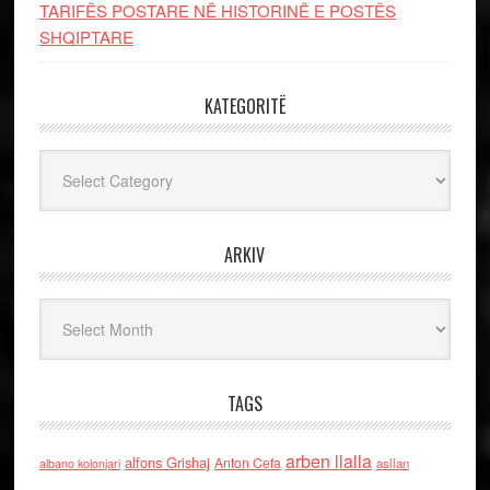
TARIFËS POSTARE NË HISTORINË E POSTËS
SHQIPTARE
KATEGORITË
Kategoritë
ARKIV
Arkiv
TAGS
arben llalla
alfons Grishaj
Anton Cefa
asllan
albano kolonjari