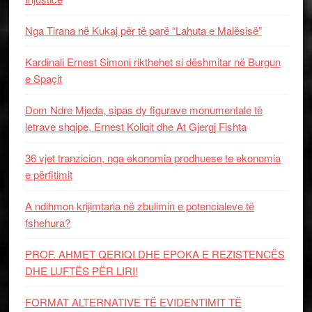
Nga Tirana në Kukaj për të parë “Lahuta e Malësisë”
Kardinali Ernest Simoni rikthehet si dëshmitar në Burgun
e Spaçit
Dom Ndre Mjeda, sipas dy figurave monumentale të
letrave shqipe, Ernest Koliqit dhe At Gjergj Fishta
36 vjet tranzicion, nga ekonomia prodhuese te ekonomia
e përfitimit
A ndihmon krijimtaria në zbulimin e potencialeve të
fshehura?
PROF. AHMET QERIQI DHE EPOKA E REZISTENCЁS
DHE LUFTЁS PЁR LIRI!
FORMAT ALTERNATIVE TË EVIDENTIMIT TË