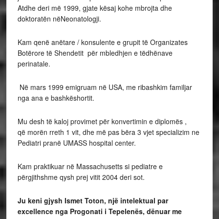
Atdhe deri më 1999, gjate kësaj kohe mbrojta dhe
doktoratën nëNeonatologji.
Kam qenë anëtare / konsulente e grupit të Organizates
Botërore të Shendetit për mbledhjen e tëdhënave
perinatale.
Në mars 1999 emigruam në USA, me ribashkim familjar
nga ana e bashkëshortit.
Mu desh të kaloj provimet për konvertimin e diplomës ,
që morën rreth 1 vit, dhe më pas bëra 3 vjet specializim ne
Pediatri pranë UMASS hospital center.
Kam praktikuar në Massachusetts si pediatre e
përgjithshme qysh prej vitit 2004 deri sot.
Ju keni gjysh Ismet Toton, një
intelektual par
excellence nga Progonati i Tepelenë
s, dë
nuar me