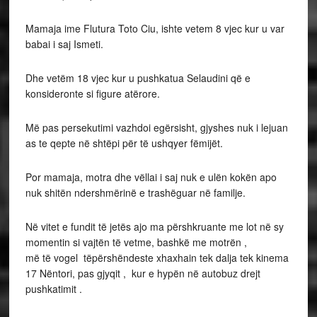
Mamaja ime Flutura Toto Ciu, ishte vetem 8 vjec kur u var
babai i saj Ismeti.
Dhe vetëm 18 vjec kur u pushkatua Selaudini që e
konsideronte si figure atërore.
Më pas persekutimi vazhdoi egërsisht, gjyshes nuk i lejuan
as te qepte në shtëpi për të ushqyer fëmijët.
Por mamaja, motra dhe vëllai i saj nuk e ulën kokën apo
nuk shitën ndershmërinë e trashëguar në familje.
Në vitet e fundit të jetës ajo ma përshkruante me lot në sy
momentin si vajtën të vetme, bashkë me motrën ,
më të vogel tëpërshëndeste xhaxhain tek dalja tek kinema
17 Nëntori, pas gjyqit , kur e hypën në autobuz drejt
pushkatimit .