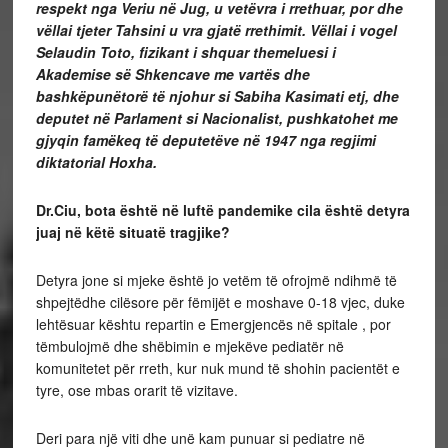
respekt nga Veriu në Jug, u vetëvra i rrethuar, por dhe
vëllai tjeter Tahsini u vra gjatë rrethimit. Vëllai i vogel
Selaudin Toto, fizikant i shquar themeluesi i
Akademise së Shkencave me vartës dhe
bashkëpunëtorë të njohur si Sabiha Kasimati etj, dhe
deputet në Parlament si Nacionalist, pushkatohet me
gjyqin famëkeq të deputetëve në 1947 nga regjimi
diktatorial Hoxha.
Dr.Ciu, bota është në luftë pandemike cila është detyra
juaj në këtë situatë tragjike?
Detyra jone si mjeke është jo vetëm të ofrojmë ndihmë të
shpejtëdhe cilësore për fëmijët e moshave 0-18 vjec, duke
lehtësuar kështu repartin e Emergjencës në spitale , por
tëmbulojmë dhe shëbimin e mjekëve pediatër në
komunitetet për rreth, kur nuk mund të shohin pacientët e
tyre, ose mbas orarit të vizitave.
Deri para një viti dhe unë kam punuar si pediatre në