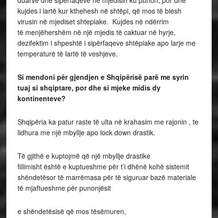
duarve dhe sipërfaqeve në mjedisin ku punon, por dhe
kujdes i lartë kur kthehesh në shtëpi, që mos të biesh
virusin në mjediset shtepiake. Kujdes në ndërrim
të menjëhershëm në një mjedis të caktuar në hyrje,
dezifektim i shpeshtë i sipërfaqeve shtëpiake apo larje me
temperaturë të lartë të veshjeve.
Si mendoni për gjendjen e Shqipërisë parë me syrin
tuaj si shqiptare, por dhe si mjeke midis dy
kontinenteve?
Shqipëria ka patur raste të ulta në krahasim me rajonin , te
lidhura me një mbyllje apo lock down drastik.
Të gjithë e kuptojmë që një mbyllje drastike
fillimisht është e kuptueshme për t’i dhënë kohë sistemit
shëndetësor të marrëmasa për të siguruar bazë materiale
të mjaftueshme për punonjësit
e shëndetësisë që mos tësëmuren,