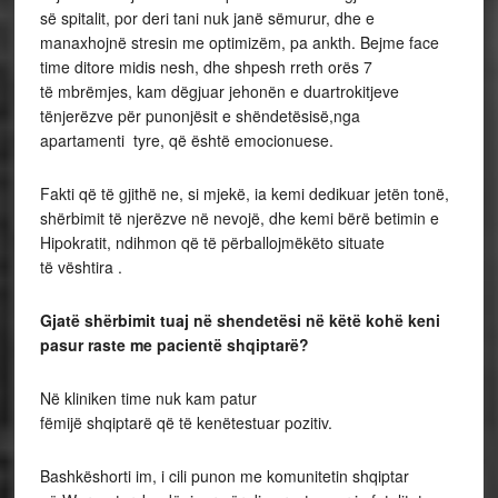
së spitalit, por deri tani nuk janë sëmurur, dhe e
manaxhojnë stresin me optimizëm, pa ankth. Bejme face
time ditore midis nesh, dhe shpesh rreth orës 7
të mbrëmjes, kam dëgjuar jehonën e duartrokitjeve
tënjerëzve për punonjësit e shëndetësisë,nga
apartamenti tyre, që është emocionuese.
Fakti që të gjithë ne, si mjekë, ia kemi dedikuar jetën tonë,
shërbimit të njerëzve në nevojë, dhe kemi bërë betimin e
Hipokratit, ndihmon që të përballojmëkëto situate
të vështira .
Gjatë shërbimit tuaj në shendetësi në këtë kohë keni
pasur raste me pacientë shqiptarë?
Në kliniken time nuk kam patur
fëmijë shqiptarë që të kenëtestuar pozitiv.
Bashkëshorti im, i cili punon me komunitetin shqiptar