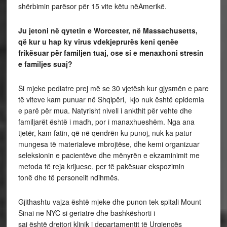
shërbimin parësor për 15 vite këtu nëAmerikë.
Ju jetoni në
qytetin e Worcester, në
Massachusetts,
që
kur u hap ky virus vdekjeprurë
s keni qenë
e
frikë
suar pë
r familjen tuaj, ose si e menaxhoni stresin
e familjes suaj?
Si mjeke pediatre prej më se 30 vjetësh kur gjysmën e pare
të viteve kam punuar në Shqipëri, kjo nuk është epidemia
e parë për mua. Natyrisht niveli i ankthit për vehte dhe
familjarët është i madh, por i manaxhueshëm. Nga ana
tjetër, kam fatin, që në qendrën ku punoj, nuk ka patur
mungesa të materialeve mbrojtëse, dhe kemi organizuar
seleksionin e pacientëve dhe mënyrën e ekzaminimit me
metoda të reja krijuese, per të pakësuar ekspozimin
tonë dhe të personelit ndihmës.
Gjithashtu vajza është mjeke dhe punon tek spitali Mount
Sinai ne NYC si geriatre dhe bashkëshorti i
saj është drejtori klinik i departamentit të Urgjencës