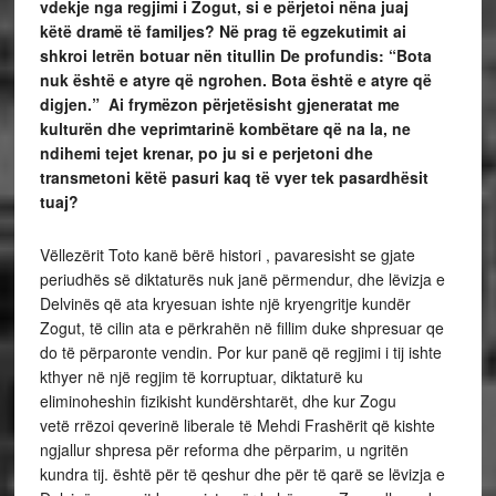
vdekje nga regjimi i Zogut, si e pë
rjetoi në
na juaj
kë
të
dramë
të
familjes? Në
prag të egzekutimit ai
shkroi letrë
n botuar nën titullin De profundis: “Bota
nuk është e atyre që ngrohen. Bota është e atyre që
digjen.” Ai frymë
zon pë
rjetë
sisht gjeneratat me
kulturë
n dhe veprimtarinë
kombë
tare që
na la, ne
ndihemi tejet krenar, po ju si e perjetoni dhe
transmetoni kë
të
pasuri kaq të
vyer tek pasardhë
sit
tuaj?
Vëllezërit Toto kanë bërë histori , pavaresisht se gjate
periudhës së diktaturës nuk janë përmendur, dhe lëvizja e
Delvinës që ata kryesuan ishte një kryengritje kundër
Zogut, të cilin ata e përkrahën në fillim duke shpresuar qe
do të përparonte vendin. Por kur panë që regjimi i tij ishte
kthyer në një regjim të korruptuar, diktaturë ku
eliminoheshin fizikisht kundërshtarët, dhe kur Zogu
vetë rrëzoi qeverinë liberale të Mehdi Frashërit që kishte
ngjallur shpresa për reforma dhe përparim, u ngritën
kundra tij. është për të qeshur dhe për të qarë se lëvizja e