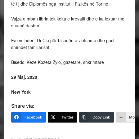
të tij dhe Diplomës nga Instituti i Fizikës në Torino.
Vajza e mban librin tek koka e krevatit dhe e ka lexuar me
shumë dashuri .
Faleminderit Dr.Ciu për bisedën e vlefshme dhe paci
shëndet familjarisht!
Bisedoi Keze Kozeta Zylo, gazetare, shkrimtare
29 Maj, 2020
New York
Share via:
Facebook
Twitter
Copy Link
More
FILED UNDER:
KOMUNITET