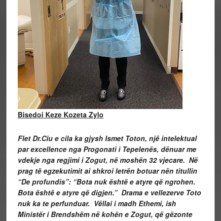
Bisedoi Keze Kozeta Zylo
Flet Dr.Ciu e cila ka gjysh Ismet Toton, një intelektual
par excellence nga Progonati i Tepelenës, dënuar me
vdekje nga regjimi i Zogut, në
moshë
n 32 vjecare. Në
prag të egzekutimit ai shkroi letrën botuar nën titullin
“De profundis”: “Bota nuk është e atyre që ngrohen.
Bota është e atyre që digjen.” Drama e vellezerve Toto
nuk ka te perfunduar. Vëllai i madh Ethemi, ish
Ministër i Brendshëm në kohën e Zogut, që gëzonte