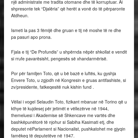
një administrate me tradita otomane dhe të korruptuar. Ai
shpresonte tek “Djalëria” që herët a vonë do të përparonte
Atdheun.
Ismeti la pas 3 fëmijë dhe gruan e tij në moshe të re dhe
pa pasuri apo prona.
Fjala e tij “De Profundis” u shpërnda nëpër shkollat e vendit
si rrufe pavarësisht, pengesës së xhandarmërisë.
Por për familjen Toto, që u bë bazë e luftës, ku gyshja
Envere Toto, u zgjodh në Kongresin e gruas antifashiste, si
zv/presidente, fatkeqesitë nuk kishin fund .
Vëllai i vogel Selaudin Toto, fizikant mbaruar në Torino që u
kthye të kujdesej për jetimët e vëllezërve në 1944,
themeluesi i Akademise së Shkencave me vartës dhe
bashkëpunëtorë të njohur si Sabiha Kasimati etj, dhe
deputet nëParlament si Nacionalist, pushkatohet me gjyqin
famëkeq të deputetëve në 1947.