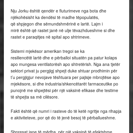
Nju Jorku është qendër e fluturimeve nga bota dhe
njëkohësisht ka dendësi të madhe tëpopulatës,
që shpjegon dhe sëmundshmërinë e lartë. Lajm i
mirë është që rastet janë në ulje tëvazhdueshme si dhe
rastet e paraqitjes në spital apo shtrimeve.
Sistemi mjekësor amerikan tregoi se ka
resiliencëtë lartë dhe e përballoi situatën pa patur kolaps
apo mungesa ventilatorësh apo shtretërish. Nga ana tjetër
sektori privat ju pergjigj shpejt duke shtuar prodhimin për
t’u pergjigjur nevojave tështuara per pajisje mbrojtëse apo
mjekësore, si dhe industria/shkencëtarët farmaceutike po
punojnë me shpejtësi për një vaksinë efikase dhe testime
të shpejta sa më cilësore.
Fakti është që numri i rasteve do të ketë ngritje nga rihapja
e aktiviteteve, por që do të jenë besoj të përballueshme.
Shpresat jane të mëdha, për një vaksinë të efektshme,