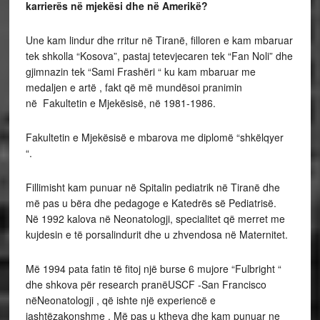
karrierës në mjekësi dhe në
Amerikë
?
Une kam lindur dhe rritur në Tiranë, filloren e kam mbaruar
tek shkolla “Kosova”, pastaj tetevjecaren tek “Fan Noli” dhe
gjimnazin tek “Sami Frashëri “ ku kam mbaruar me
medaljen e artë , fakt që më mundësoi pranimin
në Fakultetin e Mjekësisë, në 1981-1986.
Fakultetin e Mjekësisë e mbarova me diplomë “shkëlqyer
“.
Fillimisht kam punuar në Spitalin pediatrik në Tiranë dhe
më pas u bëra dhe pedagoge e Katedrës së Pediatrisë.
Në 1992 kalova në Neonatologji, specialitet që merret me
kujdesin e të porsalindurit dhe u zhvendosa në Maternitet.
Më 1994 pata fatin të fitoj një burse 6 mujore “Fulbright “
dhe shkova për research pranëUSCF -San Francisco
nëNeonatologji , që ishte një experiencë e
jashtëzakonshme . Më pas u ktheva dhe kam punuar ne