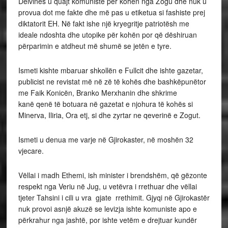
Delvinës u quajt komuniste për kohën nga Zogu dhe nuk u
provua dot me fakte dhe më pas u etiketua si fashiste prej
diktatorit EH. Në fakt ishe një kryegritje patriotësh me
ideale ndoshta dhe utopike për kohën por që dëshiruan
përparimin e atdheut më shumë se jetën e tyre.
Ismeti kishte mbaruar shkollën e Fullcit dhe ishte gazetar,
publicist ne revistat më në zë të kohës dhe bashkëpunëtor
me Faik Konicën, Branko Merxhanin dhe shkrime
kanë qenë të botuara në gazetat e njohura të kohës si
Minerva, Iliria, Ora etj, si dhe zyrtar ne qeverinë e Zogut.
Ismeti u denua me varje në Gjirokaster, në moshën 32
vjecare.
Vëllai i madh Ethemi, ish minister i brendshëm, që gëzonte
respekt nga Veriu në Jug, u vetëvra i rrethuar dhe vëllai
tjeter Tahsini i cili u vra gjate rrethimit. Gjyqi në Gjirokastër
nuk provoi asnjë akuzë se levizja ishte komuniste apo e
përkrahur nga jashtë, por ishte vetëm e drejtuar kundër