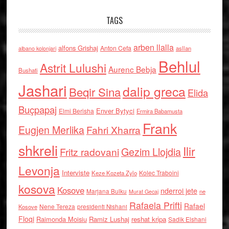
TAGS
arben llalla
alfons Grishaj
Anton Cefa
asllan
albano kolonjari
Behlul
Astrit Lulushi
Aurenc Bebja
Bushati
Jashari
dalip greca
Beqir Sina
Elida
Buçpapaj
Enver Bytyci
Elmi Berisha
Ermira Babamusta
Frank
Eugjen Merlika
Fahri Xharra
shkreli
Ilir
Gezim Llojdia
Fritz radovani
Levonja
Interviste
Kolec Traboini
Keze Kozeta Zylo
kosova
Kosove
nderroi jete
Marjana Bulku
ne
Murat Gecaj
Rafaela Prifti
Rafael
Nene Tereza
Kosove
presidenti Nishani
Floqi
Raimonda Moisiu
Ramiz Lushaj
reshat kripa
Sadik Elshani