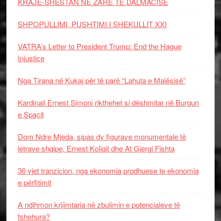
KRAJË-SHESTAN NË ZARË TË DALMACISË
SHPOPULLIMI, PUSHTIMI I SHEKULLIT XXI
VATRA’s Letter to President Trump: End the Hague
Injustice
Nga Tirana në Kukaj për të parë “Lahuta e Malësisë”
Kardinali Ernest Simoni rikthehet si dëshmitar në Burgun
e Spaçit
Dom Ndre Mjeda, sipas dy figurave monumentale të
letrave shqipe, Ernest Koliqit dhe At Gjergj Fishta
36 vjet tranzicion, nga ekonomia prodhuese te ekonomia
e përfitimit
A ndihmon krijimtaria në zbulimin e potencialeve të
fshehura?