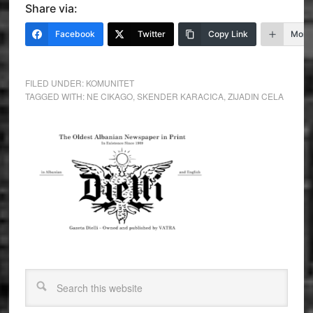
Share via:
Facebook
Twitter
Copy Link
More
FILED UNDER:
KOMUNITET
TAGGED WITH:
NE CIKAGO
,
SKENDER KARACICA
,
ZIJADIN CELA