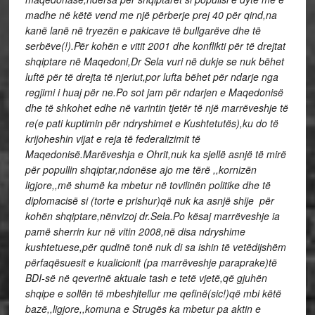
madhe në këtë vend me një përberje prej 40 për qind,na
kanë lanë në tryezën e pakicave të bullgarëve dhe të
serbëve(!).Për kohën e vitit 2001 dhe konflikti për të drejtat
shqiptare në Maqedoni,Dr Sela vuri në dukje se nuk bëhet
luftë për të drejta të njeriut,por lufta bëhet për ndarje nga
regjimi i huaj për ne.Po sot jam për ndarjen e Maqedonisë
dhe të shkohet edhe në varintin tjetër të një marrëveshje të
re(e pati kuptimin për ndryshimet e Kushtetutës),ku do të
krijoheshin vijat e reja të federalizimit të
Maqedonisë.Marëveshja e Ohrit,nuk ka sjellë asnjë të mirë
për popullin shqiptar,ndonëse ajo me tërë ,,kornizën
ligjore,,më shumë ka mbetur në tovilinën politike dhe të
diplomacisë si (torte e prishur)që nuk ka asnjë shije për
kohën shqiptare,nënvizoj dr.Sela.Po kësaj marrëveshje ia
pamë sherrin kur në vitin 2008,në disa ndryshime
kushtetuese,për qudinë tonë nuk di sa ishin të vetëdijshëm
përfaqësuesit e kualicionit (pa marrëveshje paraprake)të
BDI-së në qeverinë aktuale tash e tetë vjetë,që gjuhën
shqipe e sollën të mbeshjtellur me qefinë(sic!)që mbi këtë
bazë,,ligjore,,komuna e Strugës ka mbetur pa aktin e