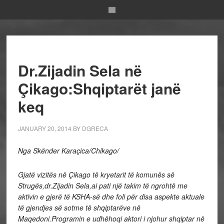
Dr.Zijadin Sela në
Çikago:Shqiptarët janë
keq
JANUARY 20, 2014
BY
DGRECA
Nga Skënder Karaçica/Chikago/
Gjatë vizitës në Çikago të kryetarit të komunës së
Strugës,dr.Zijadin Sela,ai pati një takim të ngrohtë me
aktivin e gjerë të KSHA-së dhe foli për disa aspekte aktuale
të gjendjes së sotme të shqiptarëve në
Maqedoni.Programin e udhëhoqi aktori i njohur shqiptar në