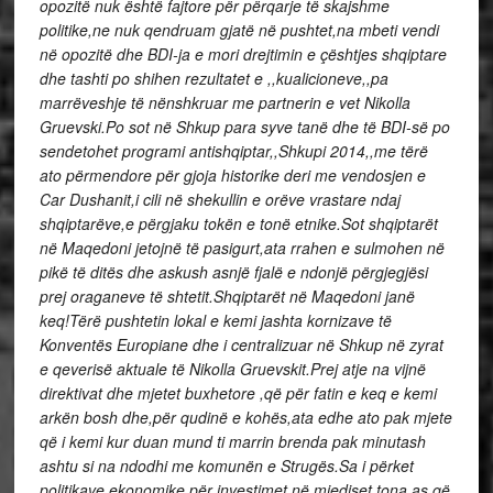
opozitë nuk është fajtore për përqarje të skajshme
politike,ne nuk qendruam gjatë në pushtet,na mbeti vendi
në opozitë dhe BDI-ja e mori drejtimin e çështjes shqiptare
dhe tashti po shihen rezultatet e ,,kualicioneve,,pa
marrëveshje të nënshkruar me partnerin e vet Nikolla
Gruevski.Po sot në Shkup para syve tanë dhe të BDI-së po
sendetohet programi antishqiptar,,Shkupi 2014,,me tërë
ato përmendore për gjoja historike deri me vendosjen e
Car Dushanit,i cili në shekullin e orëve vrastare ndaj
shqiptarëve,e përgjaku tokën e tonë etnike.Sot shqiptarët
në Maqedoni jetojnë të pasigurt,ata rrahen e sulmohen në
pikë të ditës dhe askush asnjë fjalë e ndonjë përgjegjësi
prej oraganeve të shtetit.Shqiptarët në Maqedoni janë
keq!Tërë pushtetin lokal e kemi jashta kornizave të
Konventës Europiane dhe i centralizuar në Shkup në zyrat
e qeverisë aktuale të Nikolla Gruevskit.Prej atje na vijnë
direktivat dhe mjetet buxhetore ,që për fatin e keq e kemi
arkën bosh dhe,për qudinë e kohës,ata edhe ato pak mjete
që i kemi kur duan mund ti marrin brenda pak minutash
ashtu si na ndodhi me komunën e Strugës.Sa i përket
politikave ekonomike për investimet në mjediset tona as që