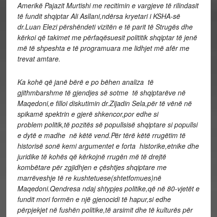
Amerikë Pajazit Murtishi me recitimin e vargjeve të rilindasit
të fundit shqiptar Ali Asllani,ndërsa kryetari i KSHA-së
dr.Luan Elezi përshëndeti vizitën e të parit të Strugës dhe
kërkoi që takimet me përfaqësuesit polititik shqiptar të jenë
më të shpeshta e të programuara me lidhjet më afër me
trevat amtare.
Ka kohë që janë bërë e po bëhen analiza të
gjithmbarshme të gjendjes së sotme të shqiptarëve në
Maqedoni,e filloi diskutimin dr.Zijadin Sela,për të vënë në
spikamë spektrin e gjerë shkencor,por edhe si
problem politik,të pozitës së popullsisë shqiptare si popullsi
e dytë e madhe në këtë vend.Për tërë këtë rrugëtim të
historisë sonë kemi argumentet e forta historike,etnike dhe
juridike të kohës që kërkojnë rrugën më të drejtë
kombëtare për zgjidhjen e çështjes shqiptare me
marrëveshje të re kushtetuese(shtetfomues)në
Maqedoni.Qendresa ndaj shtypjes politike,që në 80-vjetët e
fundit mori formën e një gjenocidi të hapur,si edhe
përpjekjet në fushën politike,të arsimit dhe të kulturës për