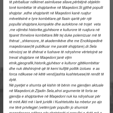
të përballuar ndikimet asimiluese sllave,përbëjnë objektin
tonë kombëtar të shqiptarëve në Maqedoni.Si gjithë populli
shqiptar ,edhe shqiptarët në Maqedoni kanë ruajtur
mëvetësinë e tyre kombëtare,që flasin qartë për një
popullsi shqiptare,kompakte dhe autoktone në trojet veta
,me vijimësi historike,gjuhësore e kulturore të ruajtura në
tiparet thmelore kombëtare.Më tej duke polemizuar më të
thënat ,,shkencore,,të akademikëve dhe me Enciklopedinë
maqedonase(të publikuar me paratë shqiptare),dr.Sela
nënvizoj se të dhënat e fushave të ndryshme vërtetojnë se
trevat shqiptare në Maqedoni janë vijim
etnik,gjeografik,historik,
gjuhësor e kulturor gjitëkombëtar
dhe nuk dëshirojmë që të kemi kufijtë politik izolues e as
forca ndikuese në këtë vend(jashta kushtetuese)të rendit të
dytë.
Në pyetjet e shumta që kishin të bënin me gjendjen aktuale
në Maqedoni,dr.Zijadin Sela,afroi argumente të forta se
gjendja e shqiptarëve në Maqedoni nuk ka ndryshuar për
të mirë.Akti më i larë juridik i Kushtetutës ka mbetur po ajo
me tërë privilegjet (vetëm)për popullin jo shumicë
maqedonase,ndërsa për shqiptarët si popullsi e dytë më e