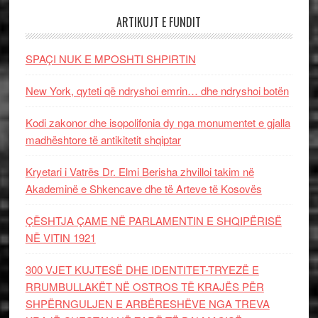
ARTIKUJT E FUNDIT
SPAÇI NUK E MPOSHTI SHPIRTIN
New York, qyteti që ndryshoi emrin… dhe ndryshoi botën
Kodi zakonor dhe isopolifonia dy nga monumentet e gjalla
madhështore të antikitetit shqiptar
Kryetari i Vatrës Dr. Elmi Berisha zhvilloi takim në
Akademinë e Shkencave dhe të Arteve të Kosovës
ÇËSHTJA ÇAME NË PARLAMENTIN E SHQIPËRISË
NË VITIN 1921
300 VJET KUJTESË DHE IDENTITET-TRYEZË E
RRUMBULLAKËT NË OSTROS TË KRAJËS PËR
SHPËRNGULJEN E ARBËRESHËVE NGA TREVA