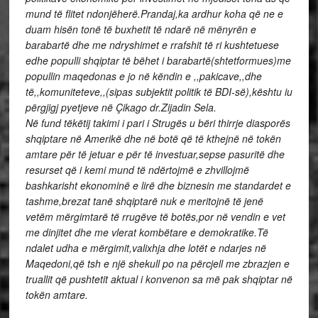
mund të flitet ndonjëherë.Prandaj,ka ardhur koha që ne e
duam hisën tonë të buxhetit të ndarë në mënyrën e
barabartë dhe me ndryshimet e rrafshit të ri kushtetuese
edhe populli shqiptar të bëhet i barabartë(shtetformues)me
popullin maqedonas e jo në këndin e ,,pakicave,,dhe
të,,komuniteteve,,(sipas subjektit politik të BDI-së),kështu iu
përgjigj pyetjeve në Çikago dr.Zijadin Sela.
Në fund tëkëtij takimi i pari i Strugës u bëri thirrje diasporës
shqiptare në Amerikë dhe në botë që të kthejnë në tokën
amtare për të jetuar e për të investuar,sepse pasuritë dhe
resurset që i kemi mund të ndërtojmë e zhvillojmë
bashkarisht ekonominë e lirë dhe biznesin me standardet e
tashme,brezat tanë shqiptarë nuk e meritojnë të jenë
vetëm mërgimtarë të rrugëve të botës,por në vendin e vet
me dinjitet dhe me vlerat kombëtare e demokratike.Të
ndalet udha e mërgimit,valixhja dhe lotët e ndarjes në
Maqedoni,që tsh e një shekull po na përcjell me zbrazjen e
truallit që pushtetit aktual i konvenon sa më pak shqiptar në
tokën amtare.