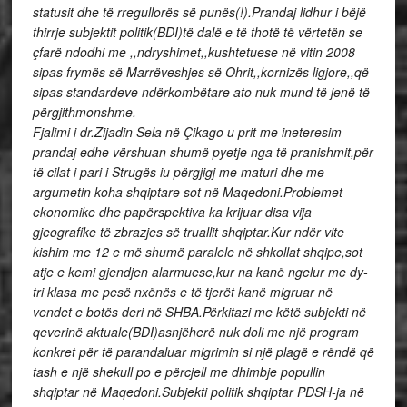
statusit dhe të rregullorës së punës(!).Prandaj lidhur i bëjë
thirrje subjektit politik(BDI)të dalë e të thotë të vërtetën se
çfarë ndodhi me ,,ndryshimet,,kushtetuese në vitin 2008
sipas frymës së Marrëveshjes së Ohrit,,kornizës ligjore,,që
sipas standardeve ndërkombëtare ato nuk mund të jenë të
përgjithmonshme.
Fjalimi i dr.Zijadin Sela në Çikago u prit me ineteresim
prandaj edhe vërshuan shumë pyetje nga të pranishmit,për
të cilat i pari i Strugës iu përgjigj me maturi dhe me
argumetin koha shqiptare sot në Maqedoni.Problemet
ekonomike dhe papërspektiva ka krijuar disa vija
gjeografike të zbrazjes së truallit shqiptar.Kur ndër vite
kishim me 12 e më shumë paralele në shkollat shqipe,sot
atje e kemi gjendjen alarmuese,kur na kanë ngelur me dy-
tri klasa me pesë nxënës e të tjerët kanë migruar në
vendet e botës deri në SHBA.Përkitazi me këtë subjekti në
qeverinë aktuale(BDI)asnjëherë nuk doli me një program
konkret për të parandaluar migrimin si një plagë e rëndë që
tash e një shekull po e përcjell me dhimbje popullin
shqiptar në Maqedoni.Subjekti politik shqiptar PDSH-ja në