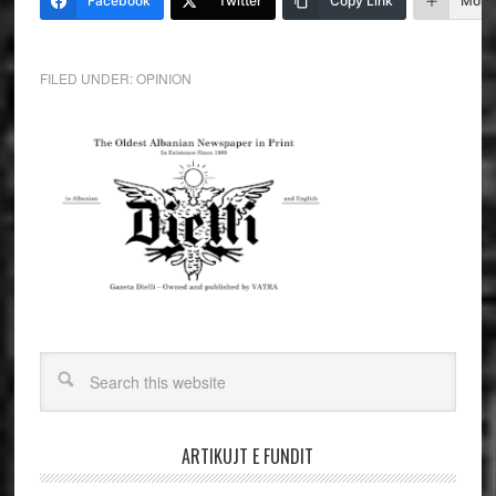
Facebook
Twitter
Copy Link
More
FILED UNDER:
OPINION
ARTIKUJT E FUNDIT