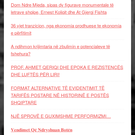
Dom Ndre Mjeda, sipas dy figurave monumentale të
letrave shqipe, Ernest Koliqit dhe At Gjergj Fishta
36 vjet tranzicion, nga ekonomia prodhuese te ekonomia
e përfitimit
A ndihmon krijimtaria në zbulimin e potencialeve të
fshehura?
PROF. AHMET QERIQI DHE EPOKA E REZISTENCЁS
DHE LUFTЁS PЁR LIRI!
FORMAT ALTERNATIVE TË EVIDENTIMIT TË
TARIFËS POSTARE NË HISTORINË E POSTËS
SHQIPTARE
NJË SPROVË E GUXIMSHME PERFORMIZMI…
𝐕𝐞𝐧𝐝𝐢𝐦𝐞𝐭 𝐐𝐞̈ 𝐍𝐝𝐫𝐲𝐬𝐡𝐮𝐚𝐧 𝐁𝐨𝐭𝐞̈𝐧