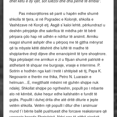
dhet këtu e dy vjet, sot lulëzoi dhe dha pemë të ëmbla”.
Pas mësonjëtores së parë u hapën edhe shumë
shkolla të tjera, si në Pogradec e Kolonjë, shkolla e
Vashëzave në Korçë etj. Asgjë s`kaloi lehtë, përkundrazi u
deshën përpjekje dhe sakrifica të mëdha për të bërë
përpara çdo hap në udhën e ndritur të arsimit. Armiku
reagoi shumë ashpër dhe u përpoq me të gjitha mënyrat
që ta mbyste këtë dëshirë dhe luftë të madhe të
shqiptarëve drejt dijeve dhe emancipimit të tyre shoqërore.
Nga përplasjet me armikun e zi u flijuan shumë patriotë e
atdhetarë të shquar me burgosje, vrasje e internime. P.
Sotirin e hodhën nga kati i tretë i shtëpisë së tij, Papa K.
Negovanin e therën me thika, Petro N. Luarasin e
helmuan…E, megjithatë mësimi në gjuhën shqipe nuk
ndalej. Shkollat shqipe po ngriheshin, populli po i mbante
ato në këmbë, duke hequr edhe kafshatën e fundit të
gojës. Popullit i duhej drita dhe atë dritë diturie e jepte
vetëm shkolla. Vetëm një populli i ditur dhe i arsimuar
mund t`i bënte ballë pushtuesit dhe forcave reaksionare që
vepronin brenda Shqipërisë. Ndaj nga të gjithë njerëzit