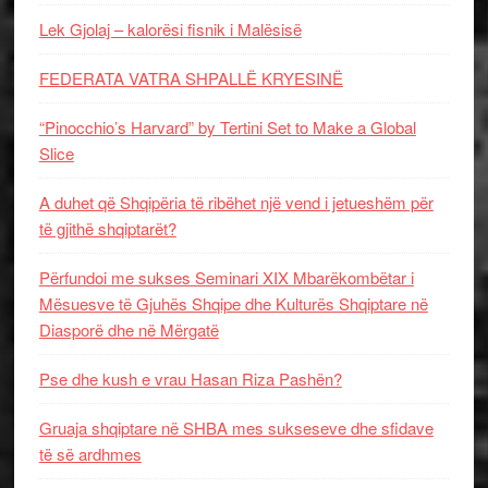
Lek Gjolaj – kalorësi fisnik i Malësisë
FEDERATA VATRA SHPALLË KRYESINË
“Pinocchio’s Harvard” by Tertini Set to Make a Global
Slice
A duhet që Shqipëria të ribëhet një vend i jetueshëm për
të gjithë shqiptarët?
Përfundoi me sukses Seminari XIX Mbarëkombëtar i
Mësuesve të Gjuhës Shqipe dhe Kulturës Shqiptare në
Diasporë dhe në Mërgatë
Pse dhe kush e vrau Hasan Riza Pashën?
Gruaja shqiptare në SHBA mes sukseseve dhe sfidave
të së ardhmes