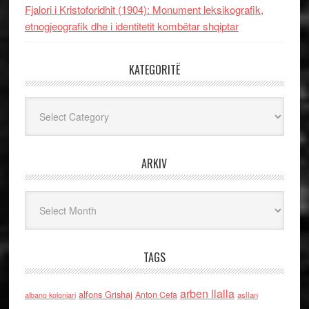
Fjalori i Kristoforidhit (1904): Monument leksikografik,
etnogjeografik dhe i identitetit kombëtar shqiptar
KATEGORITË
Kategoritë
ARKIV
Arkiv
TAGS
arben llalla
alfons Grishaj
Anton Cefa
asllan
albano kolonjari