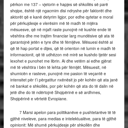
përkon me 137 – vjetorin e hapjes së shkollës së parë
shqipe, është një ngacmim disi ndryshe për faktorët dhe
aktorët që e kanë detyrim ligjor, por edhe qytetar e moral
për përkujdesje e vlerësim më të madh të mijëra
mësuesve, që në mjaft raste punojnë në kushte ende të
vështira dhe me trajtim financiar larg mundësive që ata të
garantojnë jetën e tyre dhe të fëmijëve. Mësuesi është ai
që të hap portat e dijes, që të orienton në lumin e madh të
informacionit, që të udhëzon më mirë se kushdo tjetër sesi
lexohet e punohet me librin. Ai dhe vetëm ai edhe gjërat
më të vështira i bën të lehta për fëmijët. Mësuesit, në
shumicën e rasteve, punojnë me pasion të veçantë e
intensitet për t’i përgatitur nxënësit jo për kohën që ata janë
në bankat e shkollës, por për kohën që ata do të dalin në
jetë dhe do të ndërtojnë Shqipërinë e së ardhmes,
Shqipërinë e vërtetë Evropiane.
7 Marsi apelon para politikanëve e pushtetarëve të të
gjithë niveleve, para medias e intelektualëve, para të gjithë
opinionit: Më shumë përkujdesje për shkollën dhe