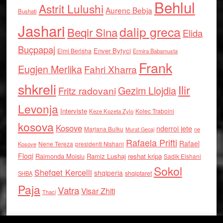
Behlul
Astrit Lulushi
Aurenc Bebja
Bushati
Jashari
dalip greca
Beqir Sina
Elida
Buçpapaj
Enver Bytyci
Elmi Berisha
Ermira Babamusta
Frank
Eugjen Merlika
Fahri Xharra
shkreli
Ilir
Gezim Llojdia
Fritz radovani
Levonja
Interviste
Kolec Traboini
Keze Kozeta Zylo
kosova
Kosove
nderroi jete
Marjana Bulku
ne
Murat Gecaj
Rafaela Prifti
Rafael
Nene Tereza
Kosove
presidenti Nishani
Floqi
Raimonda Moisiu
Ramiz Lushaj
reshat kripa
Sadik Elshani
Sokol
Shefqet Kercelli
shqiperia
shqiptaret
SHBA
Paja
Vatra
Visar Zhiti
Thaci