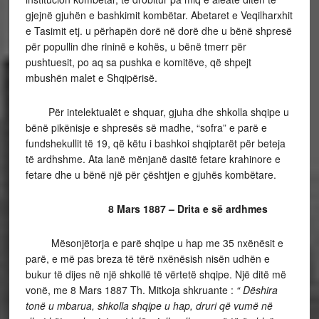
gjejnë gjuhën e bashkimit kombëtar. Abetaret e Veqilharxhit
e Tasimit etj. u përhapën dorë në dorë dhe u bënë shpresë
për popullin dhe rininë e kohës, u bënë tmerr për
pushtuesit, po aq sa pushka e komitëve, që shpejt
mbushën malet e Shqipërisë.
Për intelektualët e shquar, gjuha dhe shkolla shqipe u
bënë pikënisje e shpresës së madhe, “sofra” e parë e
fundshekullit të 19, që këtu i bashkoi shqiptarët për beteja
të ardhshme. Ata lanë mënjanë dasitë fetare krahinore e
fetare dhe u bënë një për çështjen e gjuhës kombëtare.
8 Mars 1887 – Drita e së ardhmes
Mësonjëtorja e parë shqipe u hap me 35 nxënësit e
parë, e më pas breza të tërë nxënësish nisën udhën e
bukur të dijes në një shkollë të vërtetë shqipe. Një ditë më
vonë, me 8 Mars 1887 Th. Mitkoja shkruante :
“ Dëshira
tonë u mbarua, shkolla shqipe u hap, druri që vumë në