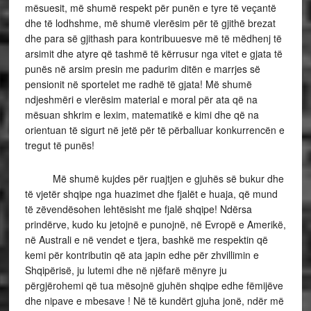
mësuesit, më shumë respekt për punën e tyre të veçantë
dhe të lodhshme, më shumë vlerësim për të gjithë brezat
dhe para së gjithash para kontribuuesve më të mëdhenj të
arsimit dhe atyre që tashmë të kërrusur nga vitet e gjata të
punës në arsim presin me padurim ditën e marrjes së
pensionit në sportelet me radhë të gjata! Më shumë
ndjeshmëri e vlerësim material e moral për ata që na
mësuan shkrim e lexim, matematikë e kimi dhe që na
orientuan të sigurt në jetë për të përballuar konkurrencën e
tregut të punës!
Më shumë kujdes për ruajtjen e gjuhës së bukur dhe
të vjetër shqipe nga huazimet dhe fjalët e huaja, që mund
të zëvendësohen lehtësisht me fjalë shqipe! Ndërsa
prindërve, kudo ku jetojnë e punojnë, në Evropë e Amerikë,
në Australi e në vendet e tjera, bashkë me respektin që
kemi për kontributin që ata japin edhe për zhvillimin e
Shqipërisë, ju lutemi dhe në njëfarë mënyre ju
përgjërohemi që tua mësojnë gjuhën shqipe edhe fëmijëve
dhe nipave e mbesave ! Në të kundërt gjuha jonë, ndër më