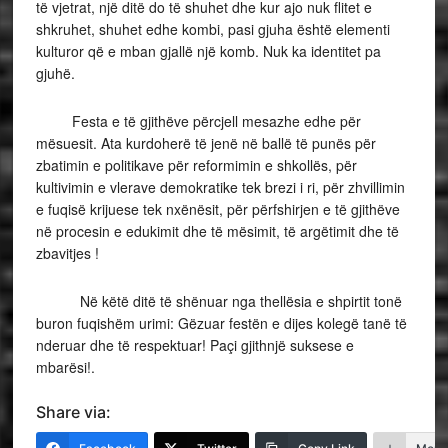
të vjetrat, një ditë do të shuhet dhe kur ajo nuk flitet e
shkruhet, shuhet edhe kombi, pasi gjuha është elementi
kulturor që e mban gjallë një komb. Nuk ka identitet pa
gjuhë.
Festa e të gjithëve përcjell mesazhe edhe për
mësuesit. Ata kurdoherë të jenë në ballë të punës për
zbatimin e politikave për reformimin e shkollës, për
kultivimin e vlerave demokratike tek brezi i ri, për zhvillimin
e fuqisë krijuese tek nxënësit, për përfshirjen e të gjithëve
në procesin e edukimit dhe të mësimit, të argëtimit dhe të
zbavitjes !
Në këtë ditë të shënuar nga thellësia e shpirtit tonë
buron fuqishëm urimi: Gëzuar festën e dijes kolegë tanë të
nderuar dhe të respektuar! Paçi gjithnjë suksese e
mbarësi!.
Share via: