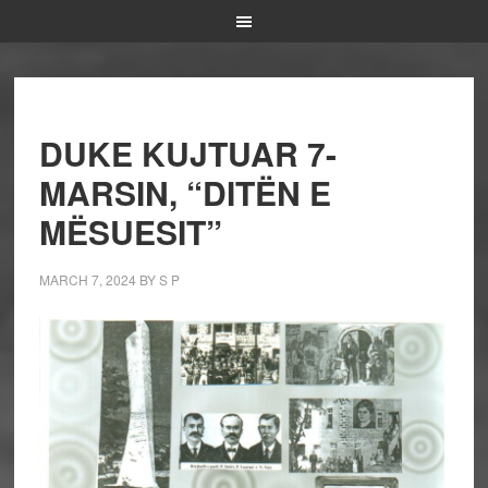
DUKE KUJTUAR 7-
MARSIN, “DITËN E
MËSUESIT”
MARCH 7, 2024
BY
S P