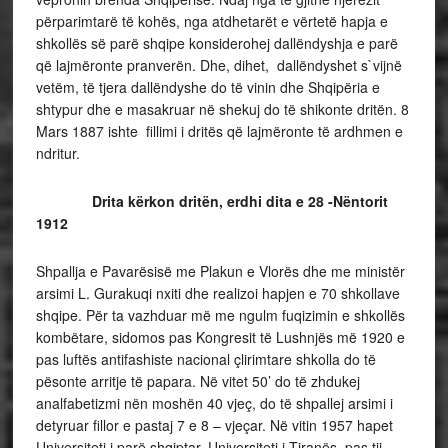
përparimtarë të kohës, nga atdhetarët e vërtetë hapja e
shkollës së parë shqipe konsiderohej dallëndyshja e parë
që lajmëronte pranverën. Dhe, dihet, dallëndyshet s`vijnë
vetëm, të tjera dallëndyshe do të vinin dhe Shqipëria e
shtypur dhe e masakruar në shekuj do të shikonte dritën. 8
Mars 1887 ishte fillimi i dritës që lajmëronte të ardhmen e
ndritur.
Drita kërkon dritën, erdhi dita e 28 -Nëntorit
1912
Shpallja e Pavarësisë me Plakun e Vlorës dhe me ministër
arsimi L. Gurakuqi nxiti dhe realizoi hapjen e 70 shkollave
shqipe. Për ta vazhduar më me ngulm fuqizimin e shkollës
kombëtare, sidomos pas Kongresit të Lushnjës më 1920 e
pas luftës antifashiste nacional çlirimtare shkolla do të
pësonte arritje të papara. Në vitet 50’ do të zhdukej
analfabetizmi nën moshën 40 vjeç, do të shpallej arsimi i
detyruar fillor e pastaj 7 e 8 – vjeçar. Në vitin 1957 hapet
Universiteti i parë shqiptar. Universiteti i Tiranës, pas tij,