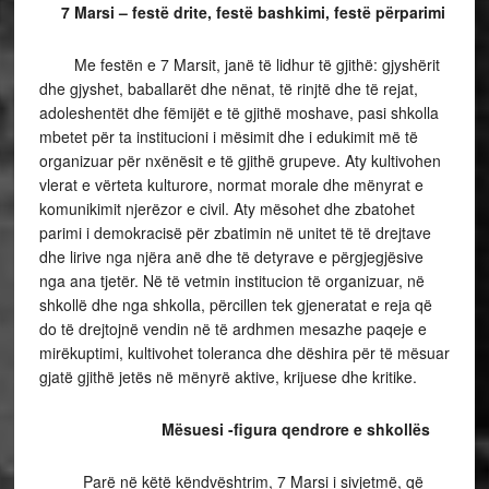
7 Marsi – festë drite, festë bashkimi, festë përparimi
Me festën e 7 Marsit, janë të lidhur të gjithë: gjyshërit
dhe gjyshet, baballarët dhe nënat, të rinjtë dhe të rejat,
adoleshentët dhe fëmijët e të gjithë moshave, pasi shkolla
mbetet për ta institucioni i mësimit dhe i edukimit më të
organizuar për nxënësit e të gjithë grupeve. Aty kultivohen
vlerat e vërteta kulturore, normat morale dhe mënyrat e
komunikimit njerëzor e civil. Aty mësohet dhe zbatohet
parimi i demokracisë për zbatimin në unitet të të drejtave
dhe lirive nga njëra anë dhe të detyrave e përgjegjësive
nga ana tjetër. Në të vetmin institucion të organizuar, në
shkollë dhe nga shkolla, përcillen tek gjeneratat e reja që
do të drejtojnë vendin në të ardhmen mesazhe paqeje e
mirëkuptimi, kultivohet toleranca dhe dëshira për të mësuar
gjatë gjithë jetës në mënyrë aktive, krijuese dhe kritike.
Mësuesi -figura qendrore e shkollës
Parë në këtë këndvështrim, 7 Marsi i sivjetmë, që