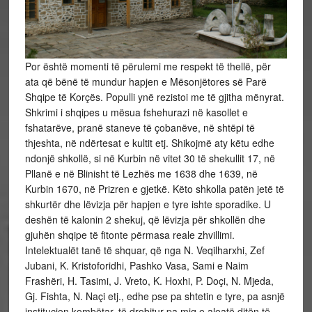
Por është momenti të përulemi me respekt të thellë, për
ata që bënë të mundur hapjen e Mësonjëtores së Parë
Shqipe të Korçës. Populli ynë rezistoi me të gjitha mënyrat.
Shkrimi i shqipes u mësua fshehurazi në kasollet e
fshatarëve, pranë staneve të çobanëve, në shtëpi të
thjeshta, në ndërtesat e kultit etj. Shikojmë aty këtu edhe
ndonjë shkollë, si në Kurbin në vitet 30 të shekullit 17, në
Pllanë e në Blinisht të Lezhës me 1638 dhe 1639, në
Kurbin 1670, në Prizren e gjetkë. Këto shkolla patën jetë të
shkurtër dhe lëvizja për hapjen e tyre ishte sporadike. U
deshën të kalonin 2 shekuj, që lëvizja për shkollën dhe
gjuhën shqipe të fitonte përmasa reale zhvillimi.
Intelektualët tanë të shquar, që nga N. Veqilharxhi, Zef
Jubani, K. Kristoforidhi, Pashko Vasa, Sami e Naim
Frashëri, H. Tasimi, J. Vreto, K. Hoxhi, P. Doçi, N. Mjeda,
Gj. Fishta, N. Naçi etj., edhe pse pa shtetin e tyre, pa asnjë
institucion kombëtar, të drobitur pa miq e aleatë ditën të