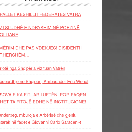
PALLET KËSHILLI I FEDERATËS VATRA
MI SI UDHË E NDRYSHIM NË POEZINË
OLLIANE
MËRIM DHE PAS VDEKJES! DISIDENTI I
ËRHERSHËM…
riotë nga Shqipëria vizituan Vatrën
ëseardhje në Shqipëri, Ambasador Eric Wendt
SOVA E KA FITUAR LUFTËN, POR PAQEN
HET TA FITOJË EDHE NË INSTITUCIONE!
nderbeg, mburoja e Arbërisë dhe gjeniu
tarak në faqet e Giovanni Carlo Saraceni-t