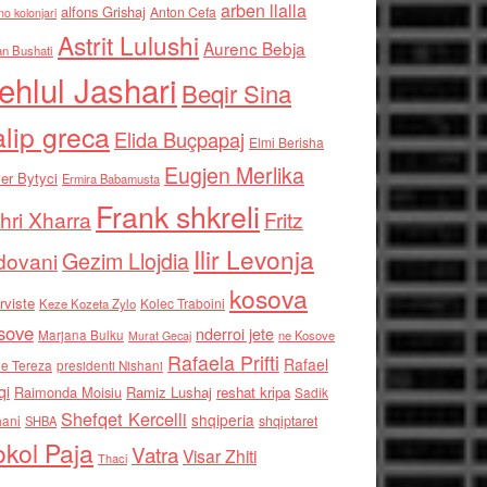
arben llalla
alfons Grishaj
Anton Cefa
no kolonjari
Astrit Lulushi
Aurenc Bebja
an Bushati
ehlul Jashari
Beqir Sina
alip greca
Elida Buçpapaj
Elmi Berisha
Eugjen Merlika
er Bytyci
Ermira Babamusta
Frank shkreli
hri Xharra
Fritz
Ilir Levonja
Gezim Llojdia
dovani
kosova
rviste
Kolec Traboini
Keze Kozeta Zylo
sove
nderroi jete
Marjana Bulku
ne Kosove
Murat Gecaj
Rafaela Prifti
Rafael
e Tereza
presidenti Nishani
qi
Raimonda Moisiu
Ramiz Lushaj
reshat kripa
Sadik
Shefqet Kercelli
shqiperia
hani
shqiptaret
SHBA
kol Paja
Vatra
Visar Zhiti
Thaci