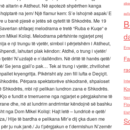
alba
asll
B
d
Env
Fa
ra
Inte
Ko
Nen
Flo
Els
So