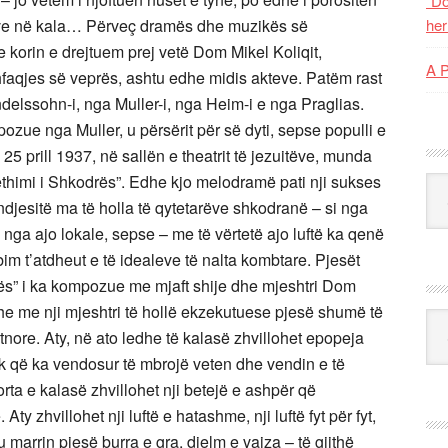
“Do
her
A 
Kat
Ark