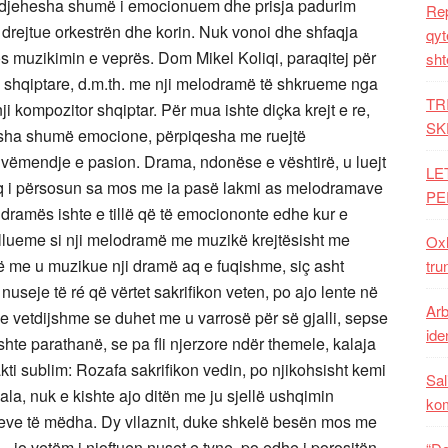
Rep
qyt
sht
TR
SK
LE
PE
Oxh
tru
Arb
iden
Sal
ko