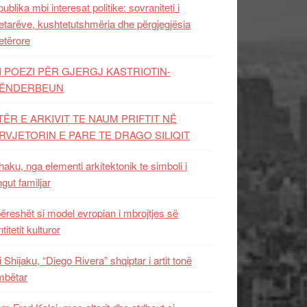
ublika mbi interesat politike: sovraniteti i
etarëve, kushtetutshmëria dhe përgjegjësia
etërore
I POEZI PËR GJERGJ KASTRIOTIN-
ËNDERBEUN
TËR E ARKIVIT TE NAUM PRIFTIT NË
RVJETORIN E PARE TE DRAGO SILIQIT
aku, nga elementi arkitektonik te simboli i
ngut familjar
ëreshët si model evropian i mbrojtjes së
titetit kulturor
i Shijaku, “Diego Rivera” shqiptar i artit tonë
mbëtar