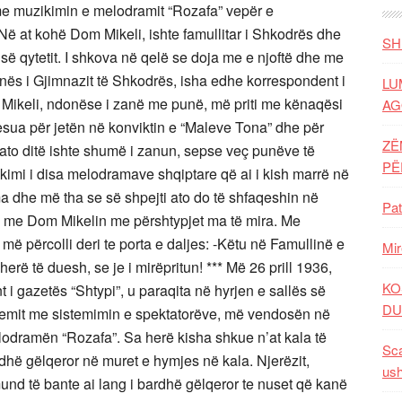
SH
LU
AG
ZË
P
Pat
Mir
KO
DU
Sca
ush