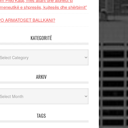
m Fred Kalaj, mes altarit dhe atdheut si
meneutikë e shpresës, kujtesës dhe shërbimit”
PO ARMATOSET BALLKANI?
KATEGORITË
egoritë
ARKIV
iv
TAGS