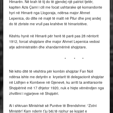
Himarën. Në krah të tij do të gjendej një patriot tjetër,
kapiten Azis Çami i cili me focat ushtarake që komandonte
hyri në Himarë nga Llogoraja, ndërsa major Ahmet
Lepenica, do dilte në majë të malit në Pilur dhe prej andej
do të zbriste me vrull pas krahëve të himariotëve.
Kështu hynë në Himarë për herë të parë pas 28 nëntorit
1912, forcat shqiptare dhe major Ahmet Lepenica vedosi
atje administratën dhe xhandarmërinë shqiptare.
* * *
Në këto ditë të vështira për kombin shqiptar Fan Noli
ndërsa ishte me detyrën e kryetarit të delegacionit shqiptar
në Lidhjen e Kombeve në Gjenevë, ku arriti ta anëtarsonte
Shqipërinë më 17 dhjetor 1920, nuk e hiqte vëmëndjen nga
zhvillimi i ngjarjeve në Shqipëri.
Ai i shkruan Ministrisë së Punëve të Brendshme: “Zotni
Ministër! Kam nderin t’ju bëj të njohur se kopjet e