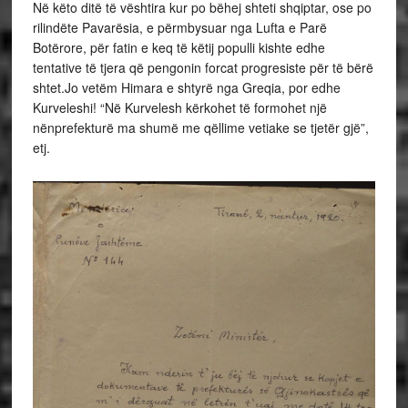
Në këto ditë të vështira kur po bëhej shteti shqiptar, ose po
rilindëte Pavarësia, e përmbysuar nga Lufta e Parë
Botërore, për fatin e keq të këtij populli kishte edhe
tentative të tjera që pengonin forcat progresiste për të bërë
shtet.Jo vetëm Himara e shtyrë nga Greqia, por edhe
Kurveleshi! “Në Kurvelesh kërkohet të formohet një
nënprefekturë ma shumë me qëllime vetiake se tjetër gjë”,
etj.