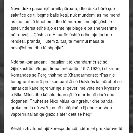
Neve duke pasur një armik përpara, dhe duke bërë çdo
sakrificë që t’i bëjmë ballë këtij, nuk mundemi as me mend
as me fuqi të kthehemi dhe të merremi me një çështje
tjetër, ndërsa edhe ajo është një plagë e pa shërueshme
për nevej… Çështja e Himarës është edhe ajo fort me
rëndësi, prandaj i lutem z. tuaj të merrnui masa të
nevojëshme dhe të shpejta”.
Ndërsa komandanti i batalionit të xhandarmërisë së
Gjirokastrës n/toger, firma, më datën 15.7.1920, i shkruan
Komandës së Përgjithshme të Xhandarmërisë: “Pas një
fonogrami marrë prej kompanisë së Delvinës lajmërohet se
himariotë kanë ngrehur një si qeveri më vete nën kryesinë
e Niko Milos dhe kështu duan që të marrin në dorë dhe
doganën. Thuhet se Niko Milua ka ngrehur dhe banda
greke, po jo në zyrë, po në shtëpinë e tij dhe kur sheh
vaporrin italian që gjezdis afër detit se heq”
Kështu zhvillohet një korespodencë ndërmjet prefkturave të