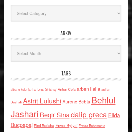
Kategoritë
ARKIV
Arkiv
TAGS
arben llalla
alfons Grishaj
Anton Cefa
asllan
albano kolonjari
Behlul
Astrit Lulushi
Aurenc Bebja
Bushati
Jashari
dalip greca
Beqir Sina
Elida
Buçpapaj
Enver Bytyci
Elmi Berisha
Ermira Babamusta