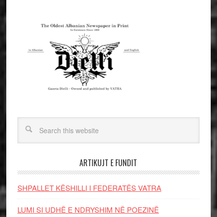
ARTIKUJT E FUNDIT
SHPALLET KËSHILLI I FEDERATËS VATRA
LUMI SI UDHË E NDRYSHIM NË POEZINË