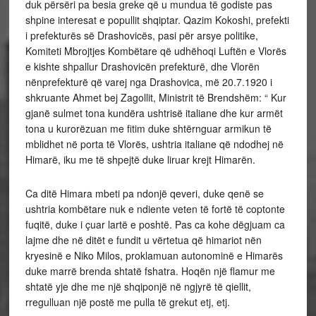
duk përsëri pa besia greke që u mundua të godiste pas
shpine interesat e popullit shqiptar. Qazim Kokoshi, prefekti
i prefekturës së Drashovicës, pasi për arsye politike,
Komiteti Mbrojtjes Kombëtare që udhëhoqi Luftën e Vlorës
e kishte shpallur Drashovicën prefekturë, dhe Vlorën
nënprefekturë që varej nga Drashovica,
më 20.7.1920 i
shkruante Ahmet bej Zagollit, Ministrit të Brendshëm: “ Kur
gjanë sulmet tona kundëra ushtrisë italiane dhe kur armët
tona u kurorëzuan me fitim duke shtërnguar armikun të
mblidhet në porta të Vlorës, ushtria italiane që ndodhej në
Himarë, iku me të shpejtë duke liruar krejt Himarën.
Ca ditë Himara mbeti pa ndonjë qeveri, duke qenë se
ushtria kombëtare nuk e ndiente veten të fortë të coptonte
fuqitë, duke i çuar lartë e poshtë. Pas ca kohe dëgjuam ca
lajme dhe në ditët e fundit u vërtetua që himariot nën
kryesinë e Niko Milos, proklamuan autonominë e Himarës
duke marrë brenda shtatë fshatra. Hoqën një flamur me
shtatë yje dhe me një shqiponjë në ngjyrë të qiellit,
rregulluan një postë me pulla të grekut etj, etj.