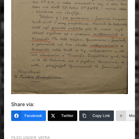
Share via:
Facebook
Twitter
Copy Link
More
FILED UNDER:
VATRA