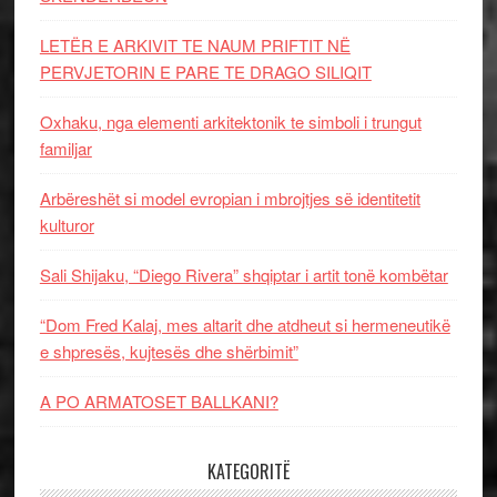
LETËR E ARKIVIT TE NAUM PRIFTIT NË
PERVJETORIN E PARE TE DRAGO SILIQIT
Oxhaku, nga elementi arkitektonik te simboli i trungut
familjar
Arbëreshët si model evropian i mbrojtjes së identitetit
kulturor
Sali Shijaku, “Diego Rivera” shqiptar i artit tonë kombëtar
“Dom Fred Kalaj, mes altarit dhe atdheut si hermeneutikë
e shpresës, kujtesës dhe shërbimit”
A PO ARMATOSET BALLKANI?
KATEGORITË