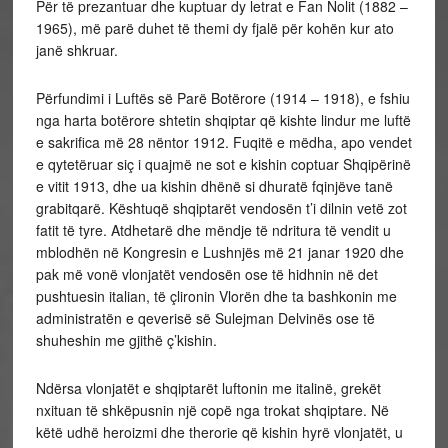
Për të prezantuar dhe kuptuar dy letrat e Fan Nolit (1882 –
1965), më parë duhet të themi dy fjalë për kohën kur ato
janë shkruar.
Përfundimi i Luftës së Parë Botërore (1914 – 1918), e fshiu
nga harta botërore shtetin shqiptar që kishte lindur me luftë
e sakrifica më 28 nëntor 1912. Fuqitë e mëdha, apo vendet
e qytetëruar siç i quajmë ne sot e kishin coptuar Shqipërinë
e vitit 1913, dhe ua kishin dhënë si dhuratë fqinjëve tanë
grabitqarë. Kështuqë shqiptarët vendosën t’i dilnin vetë zot
fatit të tyre. Atdhetarë dhe mëndje të ndritura të vendit u
mblodhën në Kongresin e Lushnjës më 21 janar 1920 dhe
pak më vonë vlonjatët vendosën ose të hidhnin në det
pushtuesin italian, të çlironin Vlorën dhe ta bashkonin me
administratën e qeverisë së Sulejman Delvinës ose të
shuheshin me gjithë ç’kishin.
Ndërsa vlonjatët e shqiptarët luftonin me italinë, grekët
nxituan të shkëpusnin një copë nga trokat shqiptare. Në
këtë udhë heroizmi dhe therorie që kishin hyrë vlonjatët, u