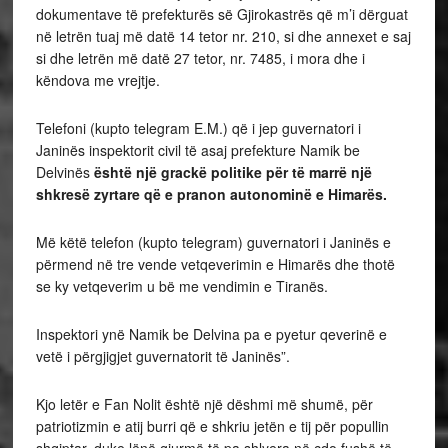
dokumentave të prefekturës së Gjirokastrës që m’i dërguat
në letrën tuaj më datë 14 tetor nr. 210, si dhe annexet e saj
si dhe letrën më datë 27 tetor, nr. 7485, i mora dhe i
këndova me vrejtje.
Telefoni (kupto telegram E.M.) që i jep guvernatori i
Janinës inspektorit civil të asaj prefekture Namik be
Delvinës
është një grackë politike për të marrë një
shkresë zyrtare që e pranon autonominë e Himarës.
Më këtë telefon (kupto telegram) guvernatori i Janinës e
përmend në tre vende vetqeverimin e Himarës dhe thotë
se ky vetqeverim u bë me vendimin e Tiranës.
Inspektori ynë Namik be Delvina pa e pyetur qeverinë e
vetë i përgjigjet guvernatorit të Janinës”.
Kjo letër e Fan Nolit është një dëshmi më shumë, për
patriotizmin e atij burri që e shkriu jetën e tij për popullin