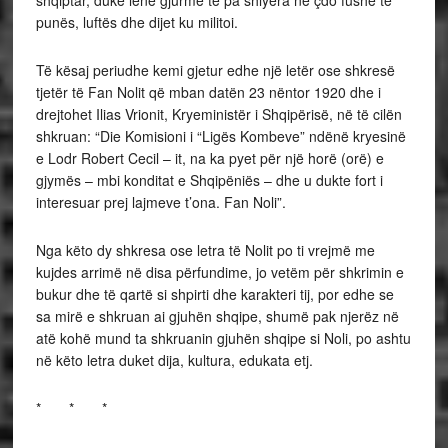
shqiptar, duke lënë gjurmë të pa shlyera në çdo fushë të
punës, luftës dhe dijet ku militoi.
Të kësaj periudhe kemi gjetur edhe një letër ose shkresë
tjetër të Fan Nolit që mban datën 23 nëntor 1920 dhe i
drejtohet Ilias Vrionit, Kryeministër i Shqipërisë, në të cilën
shkruan: “Die Komisioni i “Ligës Kombeve” ndënë kryesinë
e Lodr Robert Cecil – it, na ka pyet për një horë (orë) e
gjymës – mbi konditat e Shqipëniës – dhe u dukte fort i
interesuar prej lajmeve t’ona. Fan Noli”.
Nga këto dy shkresa ose letra të Nolit po ti vrejmë me
kujdes arrimë në disa përfundime, jo vetëm për shkrimin e
bukur dhe të qartë si shpirti dhe karakteri tij, por edhe se
sa mirë e shkruan ai gjuhën shqipe, shumë pak njerëz në
atë kohë mund ta shkruanin gjuhën shqipe si Noli, po ashtu
në këto letra duket dija, kultura, edukata etj.
* * *