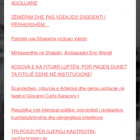
AGOLLIANE
ZËMËRIM DHE PAS VDEKJES! DISIDENTI I
PËRHERSHËM…
Patriotë nga Shqipëria vizituan Vatrën
Mirëseardhje në Shqipëri, Ambasador Eric Wendt
KOSOVA E KA FITUAR LUFTËN, POR PAQEN DUHET
TA FITOJË EDHE NË INSTITUCIONE!
Scanderbeg, mburoja e Arbërisë dhe gjeniu ushtarak në
faqet e Giovanni Carlo Saraceni-t
Republika mbi interesat politike: sovraniteti i qytetarëve,
kushtetutshmëria dhe përgjegjësia shtetërore
TRI POEZI PËR GJERGJ KASTRIOTIN-
SKËNDERBEUN