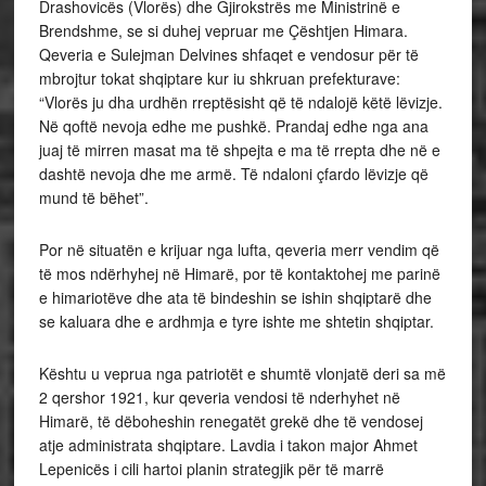
Drashovicës (Vlorës) dhe Gjirokstrës me Ministrinë e
Brendshme, se si duhej vepruar me Çështjen Himara.
Qeveria e Sulejman Delvines shfaqet e vendosur për të
mbrojtur tokat shqiptare kur iu shkruan prefekturave:
“Vlorës ju dha urdhën rreptësisht që të ndalojë këtë lëvizje.
Në qoftë nevoja edhe me pushkë. Prandaj edhe nga ana
juaj të mirren masat ma të shpejta e ma të rrepta dhe në e
dashtë nevoja dhe me armë. Të ndaloni çfardo lëvizje që
mund të bëhet”.
Por në situatën e krijuar nga lufta, qeveria merr vendim që
të mos ndërhyhej në Himarë, por të kontaktohej me parinë
e himariotëve dhe ata të bindeshin se ishin shqiptarë dhe
se kaluara dhe e ardhmja e tyre ishte me shtetin shqiptar.
Kështu u veprua nga patriotët e shumtë vlonjatë deri sa më
2 qershor 1921, kur qeveria vendosi të nderhyhet në
Himarë, të dëboheshin renegatët grekë dhe të vendosej
atje administrata shqiptare. Lavdia i takon major Ahmet
Lepenicës i cili hartoi planin strategjik për të marrë