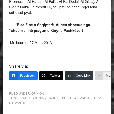
Prennushi, At Harapi, At Paliq, At Pal Dodaj, At Gjolaj, At
Dioniz Maka…e rreshti i Tyne i pafund nder Trojet tona
edhe sot pyet:
“E sa Fise o Shqiptarë, duhen shpetue nga
“shuemja” në pragun e Këtyne Pashkëve ?”
Melbourne, 27 Mars 2013.
Share via:
Facebook
Twitter
Copy Link
More
FILED UNDER:
OPINION
TAGGED WITH:
DHE SHQIPTARET
,
E PREMTJA E MADHE
,
FRITZ
RADOVANI