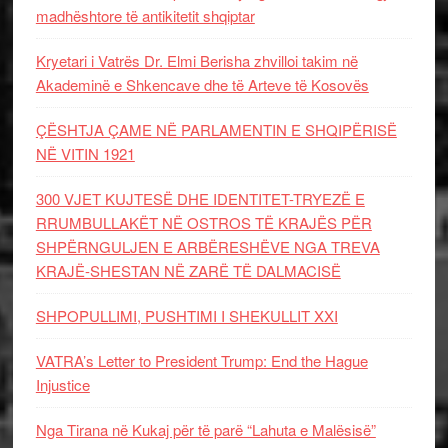
madhështore të antikitetit shqiptar
Kryetari i Vatrës Dr. Elmi Berisha zhvilloi takim në
Akademinë e Shkencave dhe të Arteve të Kosovës
ÇËSHTJA ÇAME NË PARLAMENTIN E SHQIPËRISË
NË VITIN 1921
300 VJET KUJTESË DHE IDENTITET-TRYEZË E
RRUMBULLAKËT NË OSTROS TË KRAJËS PËR
SHPËRNGULJEN E ARBËRESHËVE NGA TREVA
KRAJË-SHESTAN NË ZARË TË DALMACISË
SHPOPULLIMI, PUSHTIMI I SHEKULLIT XXI
VATRA’s Letter to President Trump: End the Hague
Injustice
Nga Tirana në Kukaj për të parë “Lahuta e Malësisë”