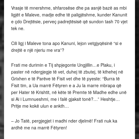
Vrasje të mnershme, shfarosëse dhe pa asnjë bazë as mbi
ligjët e Maleve, madje edhe të paligjëshme, kunder Kanunit
e çdo Drejtësie, perveç padrejtësisë që sundon tash 70 vjet
tek ne.
Cili ligj i Maleve tona apo Kanuni, lejon vetgjyqësinë “si e
drejtë e një njeriu me vra”?
Frati me durimin e Tij shpjegonte Ungjillin…e Plaku, i
paster në ndergjegje të vet, duhej të zbutej, të kthehej në
Grixhen e të Parëve të Fisit vet dhe të pyeste: “Burra të
Fisit tim, a Ua marrë Fëtyren e a Ju la marre mbrapa që
per Hater të Krishtit, në këte të Premte të Madhe edhe unë
si Ai i Lumnueshmi, me i falë gjaksit tonë?…” Heshtje…
Pritje me kokë ulun e ankth…
– Jo Tatë, pergjegjet i madhi nder djelmë! Frati nuk ka
ardhë me na marrë Fëtyren!