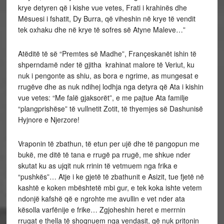
krye detyren që i kishe vue vetes, Frati i krahinës dhe
Mësuesi i fshatit, Dy Burra, që viheshin në krye të vendit
tek oxhaku dhe në krye të sofres së Atyne Maleve…”
Atëditë të së “Premtes së Madhe”, Françeskanët ishin të
shperndamë nder të gjitha krahinat malore të Veriut, ku
nuk i pengonte as shiu, as bora e ngrime, as mungesat e
rrugëve dhe as nuk ndihej lodhja nga detyra që Ata i kishin
vue vetes: “Me falë gjaksorët”, e me pajtue Ata familje
“plangprishëse” të vullnetit Zotit, të thyemjes së Dashunisë
Hyjnore e Njerzore!
Vraponin të zbathun, të etun per ujë dhe të pangopun me
bukë, me ditë të tana e rrugë pa rrugë, me shkue nder
skutat ku as ujqit nuk rrinin të vetmuem nga frika e
“pushkës”… Atje i ke gjetë të zbathunit e Asizit, tue fjetë në
kashtë e koken mbështetë mbi gur, e tek koka ishte vetem
ndonjë kafshë që e ngrohte me avullin e vet nder ata
kësolla varfënije e frike… Zgjoheshin heret e merrnin
rrugat e thella të shoqnuem nga vendasit, që nuk pritonin