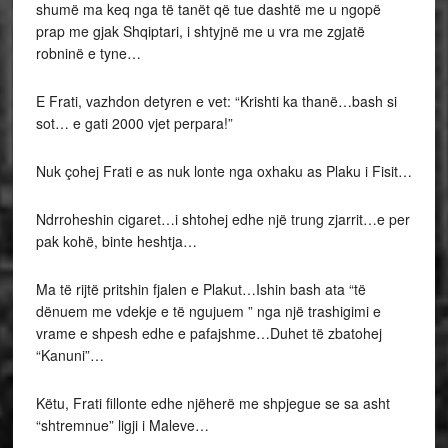
shumë ma keq nga të tanët që tue dashtë me u ngopë
prap me gjak Shqiptari, i shtyjnë me u vra me zgjatë
robninë e tyne…
E Frati, vazhdon detyren e vet: “Krishti ka thanë…bash si
sot… e gati 2000 vjet perpara!”
Nuk çohej Frati e as nuk lonte nga oxhaku as Plaku i Fisit…
Ndrroheshin cigaret…i shtohej edhe një trung zjarrit…e per
pak kohë, binte heshtja…
Ma të rijtë pritshin fjalen e Plakut…Ishin bash ata “të
dënuem me vdekje e të ngujuem ” nga një trashigimi e
vrame e shpesh edhe e pafajshme…Duhet të zbatohej
“Kanuni”…
Këtu, Frati fillonte edhe njëherë me shpjegue se sa asht
“shtremnue” ligji i Maleve…