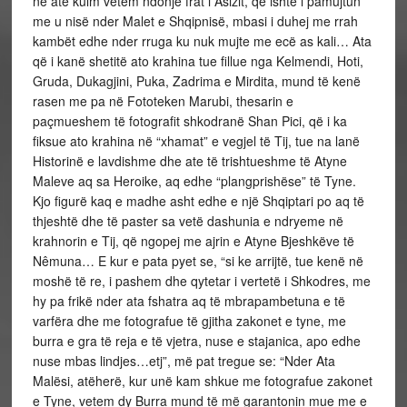
në atë kulm vetem ndonjë frat i Asizit, që ishte i pamujtun
me u nisë nder Malet e Shqipnisë, mbasi i duhej me rrah
kambët edhe nder rruga ku nuk mujte me ecë as kali… Ata
që i kanë shetitë ato krahina tue fillue nga Kelmendi, Hoti,
Gruda, Dukagjini, Puka, Zadrima e Mirdita, mund të kenë
rasen me pa në Fototeken Marubi, thesarin e
paçmueshem të fotografit shkodranë Shan Pici, që i ka
fiksue ato krahina në “xhamat” e vegjel të Tij, tue na lanë
Historinë e lavdishme dhe ate të trishtueshme të Atyne
Maleve aq sa Heroike, aq edhe “plangprishëse” të Tyne.
Kjo figurë kaq e madhe asht edhe e një Shqiptari po aq të
thjeshtë dhe të paster sa vetë dashunia e ndryeme në
krahnorin e Tij, që ngopej me ajrin e Atyne Bjeshkëve të
Nêmuna… E kur e pata pyet se, “si ke arrijtë, tue kenë në
moshë të re, i pashem dhe qytetar i vertetë i Shkodres, me
hy pa frikë nder ata fshatra aq të mbrapambetuna e të
varfëra dhe me fotografue të gjitha zakonet e tyne, me
burra e gra të reja e të vjetra, nuse e stajanica, apo edhe
nuse mbas lindjes…etj”, më pat tregue se: “Nder Ata
Malësi, atëherë, kur unë kam shkue me fotografue zakonet
e Tyne, vetem dy Burra mund të më garantonin mue me e