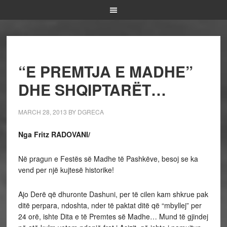
“E PREMTJA E MADHE”
DHE SHQIPTARËT…
MARCH 28, 2013
BY
DGRECA
Nga Fritz RADOVANI/
Në pragun e Festës së Madhe të Pashkëve, besoj se ka
vend per një kujtesë historike!
Ajo Derë që dhuronte Dashuni, per të cilen kam shkrue pak
ditë perpara, ndoshta, nder të paktat ditë që “mbyllej” per
24 orë, ishte Dita e të Premtes së Madhe… Mund të gjindej