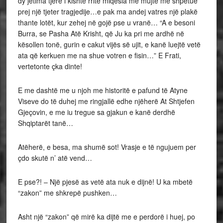
dy jetima tjerë i kishte rritë miqësia me mujtë me shpetue
prej një tjeter tragjedije…e pak ma andej vatres një plakë
thante lotët, kur zehej në gojë pse u vranë… “A e besoni
Burra, se Pasha Atë Krisht, që Ju ka pri me ardhë në
kësollen tonë, gurin e cakut vijës së ujit, e kanë luejtë vetë
ata që kerkuen me na shue votren e fisin…” E Frati,
vertetonte çka dinte!
E me dashtë me u njoh me historitë e pafund të Atyne
Viseve do të duhej me ringjallë edhe njëherë At Shtjefen
Gjeçovin, e me iu tregue sa gjakun e kanë derdhë
Shqiptarët tanë…
Atëherë, e besa, ma shumë sot! Vrasje e të ngujuem per
çdo skutë n’ atë vend…
E pse?! – Një pjesë as vetë ata nuk e dijnë! U ka mbetë
“zakon” me shkrepë pushken…
Asht një “zakon” që mirë ka dijtë me e perdorë i huej, po