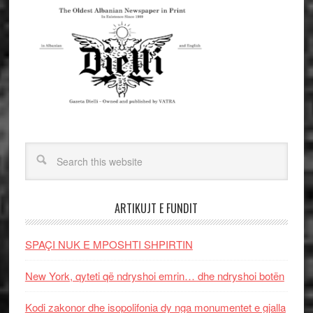
ARTIKUJT E FUNDIT
SPAÇI NUK E MPOSHTI SHPIRTIN
New York, qyteti që ndryshoi emrin… dhe ndryshoi botën
Kodi zakonor dhe isopolifonia dy nga monumentet e gjalla