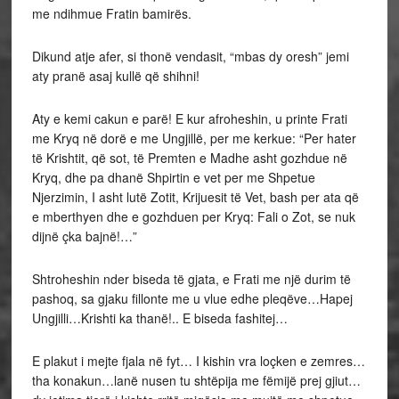
me ndihmue Fratin bamirës.
Dikund atje afer, si thonë vendasit, “mbas dy oresh” jemi
aty pranë asaj kullë që shihni!
Aty e kemi cakun e parë! E kur afroheshin, u printe Frati
me Kryq në dorë e me Ungjillë, per me kerkue: “Per hater
të Krishtit, që sot, të Premten e Madhe asht gozhdue në
Kryq, dhe pa dhanë Shpirtin e vet per me Shpetue
Njerzimin, I asht lutë Zotit, Krijuesit të Vet, bash per ata që
e mberthyen dhe e gozhduen per Kryq: Fali o Zot, se nuk
dijnë çka bajnë!…”
Shtroheshin nder biseda të gjata, e Frati me një durim të
pashoq, sa gjaku fillonte me u vlue edhe pleqëve…Hapej
Ungjilli…Krishti ka thanë!.. E biseda fashitej…
E plakut i mejte fjala në fyt… I kishin vra loçken e zemres…
tha konakun…lanë nusen tu shtëpija me fëmijë prej gjiut…