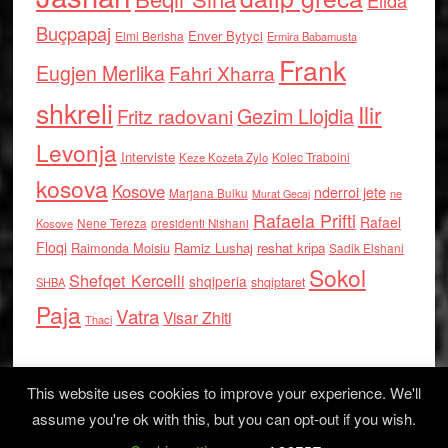
Elida
Buçpapaj
Enver Bytyci
Elmi Berisha
Ermira Babamusta
Frank
Eugjen Merlika
Fahri Xharra
shkreli
Ilir
Gezim Llojdia
Fritz radovani
Levonja
Interviste
Kolec Traboini
Keze Kozeta Zylo
kosova
Kosove
nderroi jete
Marjana Bulku
ne
Murat Gecaj
Rafaela Prifti
Rafael
Nene Tereza
Kosove
presidenti Nishani
Floqi
Raimonda Moisiu
Ramiz Lushaj
reshat kripa
Sadik Elshani
Sokol
Shefqet Kercelli
shqiperia
shqiptaret
SHBA
Paja
Vatra
Visar Zhiti
Thaci
This website uses cookies to improve your experience. We'll
assume you're ok with this, but you can opt-out if you wish.