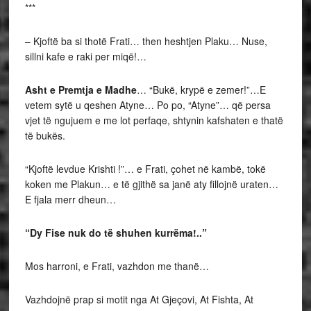
***
– Kjoftë ba si thotë Frati… then heshtjen Plaku… Nuse,
sillni kafe e raki per miqë!…
Asht e Premtja e Madhe
… “Bukë, krypë e zemer!”…E
vetem sytë u qeshen Atyne… Po po, “Atyne”… që persa
vjet të ngujuem e me lot perfaqe, shtynin kafshaten e thatë
të bukës.
“Kjoftë levdue Krishti !”… e Frati, çohet në kambë, tokë
koken me Plakun… e të gjithë sa janë aty fillojnë uraten…
E fjala merr dheun…
“Dy Fise nuk do të shuhen kurrëma!..”
Mos harroni, e Frati, vazhdon me thanë…
Vazhdojnë prap si motit nga At Gjeçovi, At Fishta, At