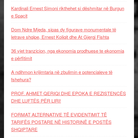
Kardinali Ernest Simoni rikthehet si dëshmitar në Burgun
e Spaçit
Dom Ndre Mjeda, sipas dy figurave monumentale të
letrave shqipe, Ernest Koliqit dhe At Gjergj Fishta
36 vjet tranzicion, nga ekonomia prodhuese te ekonomia
e përfitimit
A ndihmon krijimtaria në zbulimin e potencialeve të
fshehura?
PROF. AHMET QERIQI DHE EPOKA E REZISTENCЁS
DHE LUFTЁS PЁR LIRI!
FORMAT ALTERNATIVE TË EVIDENTIMIT TË
TARIFËS POSTARE NË HISTORINË E POSTËS
SHQIPTARE