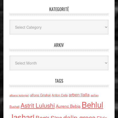
KATEGORITË
Kategoritë
ARKIV
Arkiv
TAGS
arben llalla
alfons Grishaj
Anton Cefa
asllan
albano kolonjari
Behlul
Astrit Lulushi
Aurenc Bebja
Bushati
Jashari
dalip greca
Beqir Sina