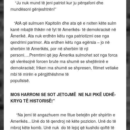
“Ju nuk mund të jeni patriot kur ju përqafoni dhe
mundësoni gënjeshtrën!”
“AtA që sulmuen Kapitolin dhe ata që e nxiten këte sulm
kanë mbajtë thikën në fyt të Amerikës- të demokracisë në
Åmerikë. Ata nuk erdhën këtu nga patriotizmi ose nga
qendrimi parimor. Ata erdhen këtu nga egërsia – jo në
sherbim të Amerikës, por në sherbim të nji
personi….Premtimi që jep Åmerika sulmohet sot nga forca
që vlerësojnë forcen brute ma shumë se shejtëninë e
demokracisë; friken ma shumë se shpresen, fitimet vetiake
mbi të mirën e përgjithëshme të
popu
MOS HARRONI SE SOT JETOJMË NE NJI PIKË UDHË-
KRYQ TË HISTORISË!”
“Na jemi të angazhuem me fitue betejën për shpirtin e
Amerikës…Unë do të qendroj në këte pozicion. Unë do të
mbroj këte komb. Unë nuk do të lejoj që kushdo qoftë të