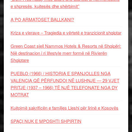
e shpresës, kujtesës dhe shërbimit”
A PO ARMATOSET BALLKANI?
Kriza e vlerave – Tragjedia e vërtetë e tranzicionit shqiptar
Green Coast sjell Nammos Hotels & Resorts në Shqipëri:
Një destinacion i ri lifestyle merr formë në Rivierën
Shqiptare
PUEBLO (1966) / HISTORIA E SPANJOLLES NGA
VALENCIA QË PËRFUNDOI NË LUSHNJE — 29 VJET
PRITJE (1937 – 1966) TË NJË TELEFONATE NGA DY
MOTRAT
Kujtojmë sakrificën e familjes Lleshi për lirinë e Kosovës
SPAÇI NUK E MPOSHTI SHPIRTIN