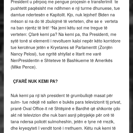
President u përpoq me pengue proçesin e transferimit te
pushtetit paqësisht me ndihmen e nji turme dhunuese, tue
damtue ndertesën e Kapitolit. Kjo, nuk lejohet! Biden na
mëson si na do të zbulojmë të verteten, dhe se e verteta
na ban njerëz të lirë! “Na jemi këtu sot me tregue të
verteten: Çfarë kemi pa? Na kemi pa, tha Presidenti, me
sytë tonë si elementi i revoltuem kaloi nepër këto korridore
tue kercënue jetën e Kryetares së Parlamentit (Zonjën
Nancy Pelosi), tue ngritë shtyllat e litarit me varë
NenPresidentin e Shteteve të Bashkueme të Amerikës
(Mike Pence).
ÇFARË NUK KEMI PA?
Nuk kemi pa nji ish president të grumbullojë masat për
sulm- tue ndejë në sallen e bukës para televizionit tij privat,
pranë Oval Office-it në Shtëpinë e Bardhë që shikonte çdo
akt në televizion dhe nuk bani asnji përpjekje për orë të
tana ndersa policët sulmoheshin, jetën e tyne në rrezik,
dhe kryeqyteti I vendit tonë i rrethuem. Këtu nuk kemi të