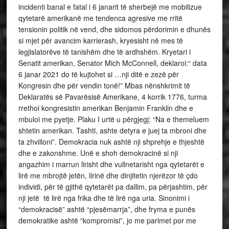
incidenti banal e fatal i 6 janarit të sherbejë me mobilizue
qytetarë amerikanë me tendenca agresive me rritë
tensionin politik në vend, dhe sidomos përdorimin e dhunës
si mjet për avancim karrierash, kryesisht në mes të
legjislatorëve të tanishëm dhe të ardhshëm. Kryetari i
Senatit amerikan, Senator Mich McConnell, deklaroi:“ data
6 janar 2021 do të kujtohet si …nji ditë e zezë për
Kongresin dhe për vendin tonë!” Mbas nënshkrimit të
Deklaratës së Pavarësisë Amerikane, 4 korrik 1776, turma
rrethoi kongresistin amerikan Benjamin Franklin dhe e
mbuloi me pyetje. Plaku I urtë u përgjegj: “Na e themeluem
shtetin amerikan. Tashti, ashte detyra e juej ta mbroni dhe
ta zhvilloni”. Demokracia nuk ashtë nji shprehje e thjeshtë
dhe e zakonshme. Unë e shoh demokracinë si nji
angazhim i marrun lirisht dhe vullnetarisht nga qytetarët e
lirë me mbrojtë jetën, lirinë dhe dinjitetin njerëzor të çdo
individi, për të gjithë qytetarët pa dallim, pa përjashtim, për
nji jetë të lirë nga frika dhe të lirë nga uria. Sinonimi i
“demokracisë” ashtë “pjesëmarrja”, dhe fryma e punës
demokratike ashtë “kompromisi”, jo me parimet por me