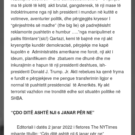
ma të plotë të këtij akti brutal, gangsteresk, të nji mase të
indoktrinueme nga nji ish president i mundun në kutitë e
votimeve, aventurier politik, dhe përgjegjës kryesor I
“gënjeshtrës së madhe” (the big lie) që padrejtësisht
reklamonte pushtetin e humbur …..”nga manipulimet e
palës fitimtare”(sic!) Qartazi, kemi të bajmë me nji akt
kryengritje kundër demokracisë, përpjekje me kapë
kupolën e Administratës amerikane me forcë, nji akt i
ideum, planifikuem dhe zbatuem me dhunë dhe me
inkurajimin e hapun të nji presidenti deshtues, ish-
presidenti Donald J. Trump. Jr. Akti rebelues ka qenë fryma
e fundit e përpjekjeve me pengue transferimin ligjor e
normal të pushtetit presidencial të Amerikës. Ky akt
terrorist vazhdon me tronditë edhe sot situatën politike në
SHBA.
“ÇDO DITË ASHTË NJI 6 JANAR PËR NE”
Editoriali i datës 2 janar 2022 i fletores The NYTimes
mbante titullin: “Çdo ditë ashtë nji 6 janar për ne”