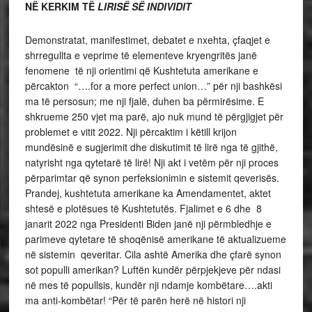
NË KERKIM TË
LIRISË SË INDIVIDIT
Demonstratat, manifestimet, debatet e nxehta, çfaqjet e
shrregullta e veprime të elementeve kryengritës janë
fenomene të nji orientimi që Kushtetuta amerikane e
përcakton “….for a more perfect union…” për nji bashkësi
ma të persosun; me nji fjalë, duhen ba përmirësime. E
shkrueme 250 vjet ma parë, ajo nuk mund të përgjigjet për
problemet e vitit 2022. Nji përcaktim i këtill krijon
mundësinë e sugjerimit dhe diskutimit të lirë nga të gjithë,
natyrisht nga qytetarë të lirë! Nji akt i vetëm për nji proces
përparimtar që synon perfeksionimin e sistemit qeverisës.
Prandej, kushtetuta amerikane ka Amendamentet, aktet
shtesë e plotësues të Kushtetutës. Fjalimet e 6 dhe 8
janarit 2022 nga Presidenti Biden janë nji përmbledhje e
parimeve qytetare të shoqënisë amerikane të aktualizueme
në sistemin qeveritar. Cila ashtë Amerika dhe çfarë synon
sot populli amerikan? Luftën kundër përpjekjeve për ndasi
në mes të popullsis, kundër nji ndamje kombëtare….akti
ma anti-kombëtar! “Për të parën herë në histori nji