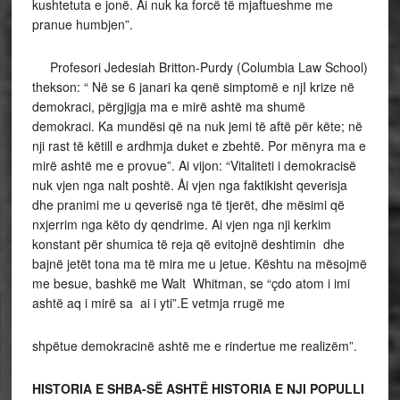
kushtetuta e jonë. Ai nuk ka forcë të mjaftueshme me
pranue humbjen”.
Profesori Jedesiah Britton-Purdy (Columbia Law School)
thekson: “ Në se 6 janari ka qenë simptomë e njI krize në
demokraci, përgjigja ma e mirë ashtë ma shumë
demokraci. Ka mundësi që na nuk jemi të aftë për këte; në
nji rast të këtill e ardhmja duket e zbehtë. Por mënyra ma e
mirë ashtë me e provue”. Ai vijon: “Vitaliteti i demokracisë
nuk vjen nga nalt poshtë. Åi vjen nga faktikisht qeverisja
dhe pranimi me u qeverisë nga të tjerët, dhe mësimi që
nxjerrim nga këto dy qendrime. Ai vjen nga nji kerkim
konstant për shumica të reja që evitojnë deshtimin dhe
bajnë jetët tona ma të mira me u jetue. Kështu na mësojmë
me besue, bashkë me Walt Whitman, se “çdo atom i imi
ashtë aq i mirë sa ai i yti”.E vetmja rrugë me
shpëtue demokracinë ashtë me e rindertue me realizëm”.
HISTORIA E SHBA-SË ASHTË HISTORIA E NJI POPULLI