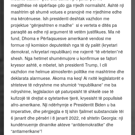
megjithëse në sipërfaqe çdo gja rrjedh normalisht. Ashtë nji
mashtrim që shumë votues e pranojnë me rrjedhime edhe
ma kërcënuese. Ish presidenti deshtak vazhdon me
projektue “gënjeshtren e madhe” si e verteta e ditës pa
paraqitë as edhe nji argument të vetëm justifikues. Ma në
fund, Dhoma e Përfaqsuesve amerikanë vendosi me
formue njI komision deputetësh nga të dy palët (kryetari
demokrat, n/kryetari republikan) me nxjerrë “të vërteten”në
shesh. Nga hetimet shumëmujore u konfirmue se fajtori
kryesor ashtë, e mbetet, ish presidenti Trump, I cili
vazhdon me helmue atmosferën politike me mashtrime dhe
deklarata alarmuese. Akoma ma keq! Ai nxitë legjislatorët e
shteteve të ndryshme me shumicë “republikane” me ba
ndryshime, legjislacion që paturpsisht të shkelë ose të
kufizojë të drejtat e qytetarëve tjerë, kryesisht të popullsisë
afro-amerikane. Nji ndërhymje e Presidentit Biden u ba
imperative, dhe përgjegjia e tij ishin fjalimet substanciale tëi
6 janarit dhe përsëri i 8 janarit 2022, në shtetin Georgia: nji
kundërvuemje dinamike akteve “antidemokratike” dhe
“antiamerikane”!