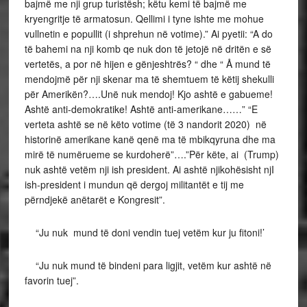
bajmë me nji grup turistësh; këtu kemi të bajmë me
kryengritje të armatosun. Qellimi i tyne ishte me mohue
vullnetin e popullit (i shprehun në votime).” Ai pyetii: “A do
të bahemi na nji komb qe nuk don të jetojë në dritën e së
vertetës, a por në hijen e gënjeshtrës? “ dhe “ Å mund të
mendojmë për nji skenar ma të shemtuem të këtij shekulli
për Amerikën?….Unë nuk mendoj! Kjo ashtë e gabueme!
Ashtë anti-demokratike! Ashtë anti-amerikane……” “E
verteta ashtë se në këto votime (të 3 nandorit 2020) në
historinë amerikane kanë qenë ma të mbikqyruna dhe ma
mirë të numërueme se kurdoherë”….”Për këte, ai (Trump)
nuk ashtë vetëm nji ish president. Ai ashtë njikohësisht njI
ish-president i mundun që dergoj militantët e tij me
përndjekë anëtarët e Kongresit”.
“Ju nuk mund të doni vendin tuej vetëm kur ju fitoni!’
“Ju nuk mund të bindeni para ligjit, vetëm kur ashtë në
favorin tuej”.