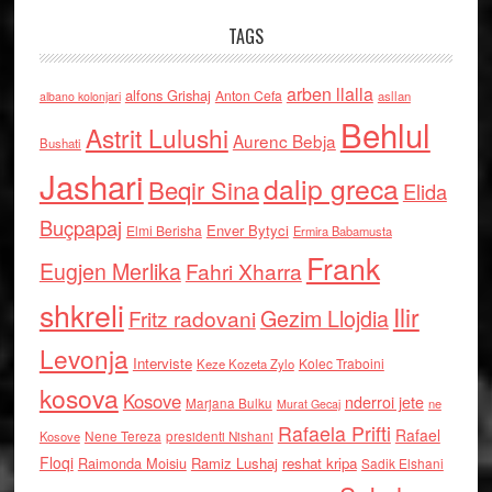
TAGS
arben llalla
alfons Grishaj
Anton Cefa
asllan
albano kolonjari
Behlul
Astrit Lulushi
Aurenc Bebja
Bushati
Jashari
dalip greca
Beqir Sina
Elida
Buçpapaj
Enver Bytyci
Elmi Berisha
Ermira Babamusta
Frank
Eugjen Merlika
Fahri Xharra
shkreli
Ilir
Gezim Llojdia
Fritz radovani
Levonja
Interviste
Kolec Traboini
Keze Kozeta Zylo
kosova
Kosove
nderroi jete
Marjana Bulku
ne
Murat Gecaj
Rafaela Prifti
Rafael
Nene Tereza
Kosove
presidenti Nishani
Floqi
Raimonda Moisiu
Ramiz Lushaj
reshat kripa
Sadik Elshani