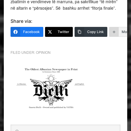
zbatimin e vendimeve të marruna, pa sakrifikue “të mirën”
në altarin e “përsosjes”. Së bashku arrihet “fitorja finale”.
Share via:
Facebook
Twitter
Copy Link
More
FILED UNDER:
OPINION