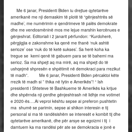
Me 6 janar, Presidenti Biden iu drejtue qytetarëve
amerikanë me nji demaskim të plotë të “gënjeshtrës së
madhe’, me numërimin e qendrimeve të palës demokrate
dhe me vendosmëninë mos me lejue marshin kercënues e
gënjeshrat. Editoriali i 2 janarit përfundon: “Kurdoherë,
përgjigjia e zakonshme ka qenë me thanë ‘nuk ashtë
serioze’ ose ‘nuk do të ketë sukses’. Sa herë koha ka
tregue se kemi qenë të gabuem para se të bahemi ma
serioz. Sa ma shpejt aq ma mirë, aq ma shpejt do të
ushqejmë shpresën e shpëtimit në demokraci para rrezikut
të madh”. Me 6 janar, Presidenti Biden përcaktoi këte
rrezik të madh si ” thika në fytin e Amerikës”! “ Ish
presidenti i Shteteve të Bashkueme të Amerikës ka krijue
dhe shpërnda nji çerdhe gënjeshtrash në lidhje me votimet
e 2020-ës….Ai veproi kështu sepse ai preferon pushtetin
ma shumë se parimin, sepse ai shikon interesin e tij
personal si ma të randësishëm se interesët e kombit tij dhe
qytetarëve amerikanë, dhe për arsye se egoizmi i tij i
damtuem ka ma randësi për ate se demokracia e jonë e