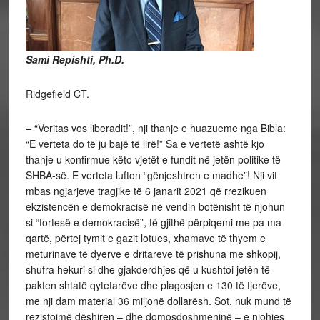
Sami Repishti, Ph.D.
Ridgefield CT.
– “Veritas vos liberadit!”, nji thanje e huazueme nga Bibla:
“E verteta do të ju bajë të lirë!” Sa e vertetë ashtë kjo
thanje u konfirmue këto vjetët e fundit në jetën politike të
SHBA-së. E verteta lufton “gënjeshtren e madhe”! Nji vit
mbas ngjarjeve tragjike të 6 janarit 2021 që rrezikuen
ekzistencën e demokracisë në vendin botënisht të njohun
si “fortesë e demokracisë”, të gjithë përpiqemi me pa ma
qartë, përtej tymit e gazit lotues, xhamave të thyem e
meturinave të dyerve e dritareve të prishuna me shkopij,
shufra hekuri si dhe gjakderdhjes që u kushtoi jetën të
pakten shtatë qytetarëve dhe plagosjen e 130 të tjerëve,
me nji dam material 36 miljonë dollarësh. Sot, nuk mund të
rezistojmë dëshiren – dhe domosdoshmeninë – e njohjes