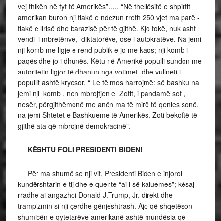
vej thikën në fyt të Amerikës”….. “Në thellësitë e shpirtit
amerikan buron nji flakë e ndezun rreth 250 vjet ma parë -
flakë e lirisë dhe barazisë për të gjithë. Kjo tokë, nuk asht
vendi i mbretënve, diktatorëve, ose i autokratëve. Na jemi
nji komb me ligje e rend publik e jo me kaos; nji komb i
paqës dhe jo i dhunës. Këtu në Amerikë populli sundon me
autoritetin ligjor të dhanun nga votimet, dhe vullneti i
popullit ashtë kryesor. “ Le të mos harrojmë: së bashku na
jemi nji komb , nen mbrojtjen e Zotit, i pandamë sot ,
nesër, përgjithëmonë me anën ma të mirë të qenies sonë,
na jemi Shtetet e Bashkueme të Amerikës. Zoti bekoftë të
gjithë ata që mbrojnë demokracinë”.
KËSHTU FOLI PRESIDENTI BIDEN!
Për ma shumë se nji vit, Presidenti Biden e injoroi
kundërshtarin e tij dhe e quente “ai i së kaluemes”; kësaj
rradhe ai angazhoi Donald J.Trump, Jr. direkt dhe
trampizmin si nji çerdhe gënjeshtrash. Ajo që shqetëson
shumicën e qytetarëve amerikanë ashtë mundësia që