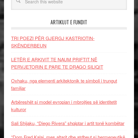
ARTIKUJT E FUNDIT
TRI POEZI PËR GJERGJ KASTRIOTIN-
SKËNDERBEUN
LETËR E ARKIVIT TE NAUM PRIFTIT NË
PERVJETORIN E PARE TE DRAGO SILIQIT
Oxhaku, nga elementi arkitektonik te simboli i trungut
familjar
Arbëreshët si model evropian i mbrojtjes së identitetit
kulturor
Sali Shijaku, “Diego Rivera” shqiptar i artit tonë kombëtar
“Dom Fred Kalaj, mes altarit dhe atdheut si hermeneutikë