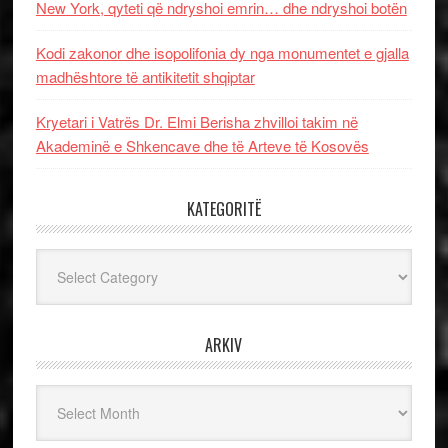
New York, qyteti që ndryshoi emrin… dhe ndryshoi botën
Kodi zakonor dhe isopolifonia dy nga monumentet e gjalla
madhështore të antikitetit shqiptar
Kryetari i Vatrës Dr. Elmi Berisha zhvilloi takim në
Akademinë e Shkencave dhe të Arteve të Kosovës
KATEGORITË
Kategoritë
ARKIV
Arkiv