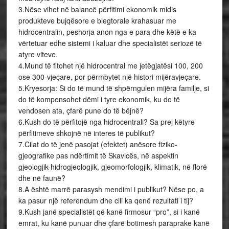
3.Nëse vihet në balancë përfitimi ekonomik midis
produkteve bujqësore e blegtorale krahasuar me
hidrocentralin, peshorja anon nga e para dhe këtë e ka
vërtetuar edhe sistemi i kaluar dhe specialistët seriozë të
atyre viteve.
4.Mund të fitohet një hidrocentral me jetëgjatësi 100, 200
ose 300-vjeçare, por përmbytet një histori mijëravjeçare.
5.Kryesorja: Si do të mund të shpërngulen mijëra familje, si
do të kompensohet dëmi i tyre ekonomik, ku do të
vendosen ata, çfarë pune do të bëjnë?
6.Kush do të përfitojë nga hidrocentrali? Sa prej këtyre
përfitimeve shkojnë në interes të publikut?
7.Cilat do të jenë pasojat (efektet) anësore fiziko-
gjeografike pas ndërtimit të Skavicës, në aspektin
gjeologjik-hidrogjeologjik, gjeomorfologjik, klimatik, në florë
dhe në faunë?
8.A është marrë parasysh mendimi i publikut? Nëse po, a
ka pasur një referendum dhe cili ka qenë rezultati i tij?
9.Kush janë specialistët që kanë firmosur “pro”, si i kanë
emrat, ku kanë punuar dhe çfarë botimesh paraprake kanë