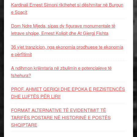
Kardinali Ernest Simoni rikthehet si dëshmitar në Burgun
e Spaçit
Dom Ndre Mjeda, sipas dy figurave monumentale të
letrave shqipe, Ernest Koliqit dhe At Gjergj Fishta
36 vjet tranzicion, nga ekonomia prodhuese te ekonomia
e përfitimit
A ndihmon krijimtaria në zbulimin e potencialeve të
fshehura?
PROF. AHMET QERIQI DHE EPOKA E REZISTENCЁS
DHE LUFTЁS PЁR LIRI!
FORMAT ALTERNATIVE TË EVIDENTIMIT TË
TARIFËS POSTARE NË HISTORINË E POSTËS
SHQIPTARE