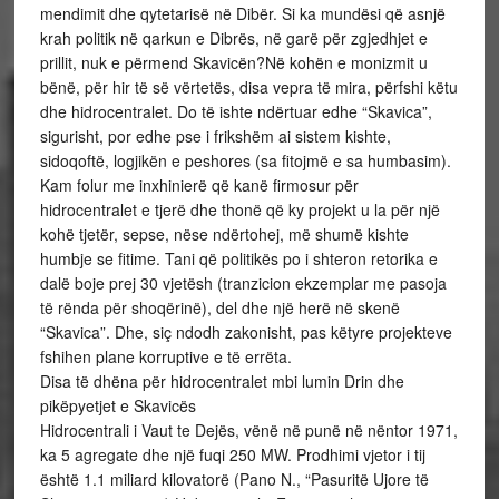
mendimit dhe qytetarisë në Dibër. Si ka mundësi që asnjë
krah politik në qarkun e Dibrës, në garë për zgjedhjet e
prillit, nuk e përmend Skavicën?Në kohën e monizmit u
bënë, për hir të së vërtetës, disa vepra të mira, përfshi këtu
dhe hidrocentralet. Do të ishte ndërtuar edhe “Skavica”,
sigurisht, por edhe pse i frikshëm ai sistem kishte,
sidoqoftë, logjikën e peshores (sa fitojmë e sa humbasim).
Kam folur me inxhinierë që kanë firmosur për
hidrocentralet e tjerë dhe thonë që ky projekt u la për një
kohë tjetër, sepse, nëse ndërtohej, më shumë kishte
humbje se fitime. Tani që politikës po i shteron retorika e
dalë boje prej 30 vjetësh (tranzicion ekzemplar me pasoja
të rënda për shoqërinë), del dhe një herë në skenë
“Skavica”. Dhe, siç ndodh zakonisht, pas këtyre projekteve
fshihen plane korruptive e të errëta.
Disa të dhëna për hidrocentralet mbi lumin Drin dhe
pikëpyetjet e Skavicës
Hidrocentrali i Vaut te Dejës, vënë në punë në nëntor 1971,
ka 5 agregate dhe një fuqi 250 MW. Prodhimi vjetor i tij
është 1.1 miliard kilovatorë (Pano N., “Pasuritë Ujore të