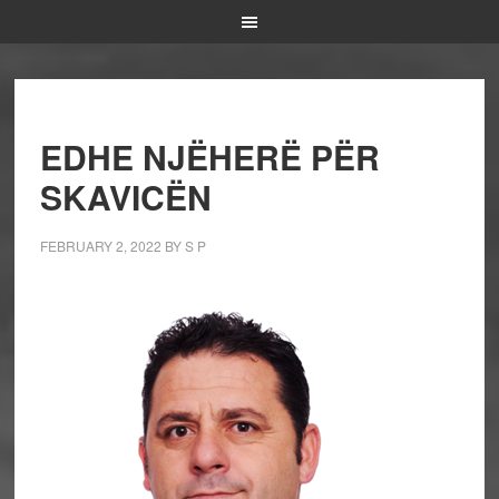
EDHE NJËHERË PËR
SKAVICËN
FEBRUARY 2, 2022
BY
S P