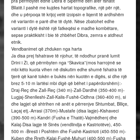
pra përmbytet edhe Dibra e Sipërme deri afër fshatit
Bllatë.I pashë me kujdes hartat topografike, një për një,
dhe u përpoqa të krijoj vetë izoipsin e liqenit të ardhshëm
në variantin e parë dhe të dytë. Nëse zbatohet edhe
varianti i dytë është një fatkeqësi e madhe kombëtare,
sepse praktikisht i bie të zhbëhet Dibra, zemra e atdheut
etnik.
Vendbanimet që zhduken nga harta
Ja disa prej fshatrave të njohur, të ndodhur pranë lumit
Drini i Zi, që përmbyten nga “Skavica”(mos harrojmë se
mbi këto kuota vihen në diskutim edhe shumë fshatra të
tjerë që kanë tokën e bukës nën kuotën e digës, si dhe një
brez 5-10 m lartësi mbi digë që bëhet i papërdorshëm):-
Draj-Reç dhe Zall-Reç (340 m)-Zall-Dardhë (350-400 m)-
Lugjaj-Shenlleshi-Zall-Kalis-Fushë-Cidhna (360-400 m), si
dhe lagjet që shtrihen në anët e përrenjve Shtumbat, Blliçe,
Laçaj etj.-Arrasi (370m)-Mustafe (disa lagje)-Kishaveci
(390-500 m)-Kandri (Fusha e Thatë)-Vajmëdhenj dhe
Kalaj-Disa lagje të Sinës (vendlindja e Kastriotëve), 450-
500 m -Bresti i Poshtëm dhe Fushë-Kastrioti (450-550 m)-
Kuben dhe Rreth-Kalaj-Fushë-Muhuri (400-500 m)-Fusha