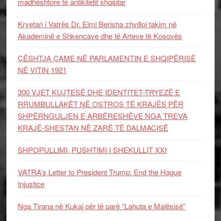
madhështore të antikitetit shqiptar
Kryetari i Vatrës Dr. Elmi Berisha zhvilloi takim në
Akademinë e Shkencave dhe të Arteve të Kosovës
ÇËSHTJA ÇAME NË PARLAMENTIN E SHQIPËRISË
NË VITIN 1921
300 VJET KUJTESË DHE IDENTITET-TRYEZË E
RRUMBULLAKËT NË OSTROS TË KRAJËS PËR
SHPËRNGULJEN E ARBËRESHËVE NGA TREVA
KRAJË-SHESTAN NË ZARË TË DALMACISË
SHPOPULLIMI, PUSHTIMI I SHEKULLIT XXI
VATRA’s Letter to President Trump: End the Hague
Injustice
Nga Tirana në Kukaj për të parë “Lahuta e Malësisë”