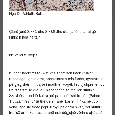
Nga Dr. Adriatik Balla
Çfarë janë S-443 dhe S-485 dhe cilat janë fshatrat që
fshihen nga harta?
Në vend të hyrjes
Kundër ndërtimit të Skavicës shprehen intelektualët,
arkeologët, gazetarët, specialistët e çdo fushe, qytetarët e
përgjegjshëm, thuajse i madh e i vogël. Pro tij shprehen dy-
tre fshatarë të cilëve u kanë thënë se me ndërtimin e
Skavicës mund të kultivojnë pafundësisht troftën (Salmo
Trutta). “Peshq” të tillë që e hanë “karremin” ka në çdo
vend, apo siç thotë populli “pyll pa derra s’ka”, por kulmi i
ironisë arrin kur pushtetarët nuk dëgjojnë zërin e ajkës së