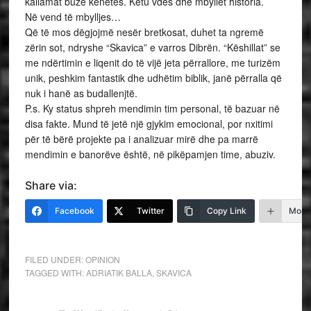
kallamat buzë kënetës. Këtu vdes dhe mbyllet historia.
Në vend të mbylljes…
Që të mos dëgjojmë nesër bretkosat, duhet ta ngremë
zërin sot, ndryshe “Skavica” e varros Dibrën. “Këshillat” se
me ndërtimin e liqenit do të vijë jeta përrallore, me turizëm
unik, peshkim fantastik dhe udhëtim biblik, janë përralla që
nuk i hanë as budallenjtë.
P.s. Ky status shpreh mendimin tim personal, të bazuar në
disa fakte. Mund të jetë një gjykim emocional, por nxitimi
për të bërë projekte pa i analizuar mirë dhe pa marrë
mendimin e banorëve është, në pikëpamjen time, abuziv.
Share via:
Facebook
Twitter
Copy Link
More
FILED UNDER:
OPINION
TAGGED WITH:
ADRIATIK BALLA
,
SKAVICA