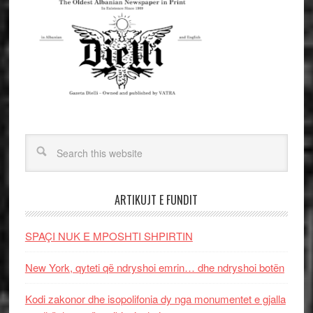
ARTIKUJT E FUNDIT
SPAÇI NUK E MPOSHTI SHPIRTIN
New York, qyteti që ndryshoi emrin… dhe ndryshoi botën
Kodi zakonor dhe isopolifonia dy nga monumentet e gjalla