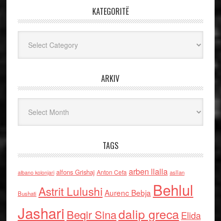
KATEGORITË
Kategoritë
ARKIV
Arkiv
TAGS
arben llalla
alfons Grishaj
Anton Cefa
asllan
albano kolonjari
Behlul
Astrit Lulushi
Aurenc Bebja
Bushati
Jashari
dalip greca
Beqir Sina
Elida