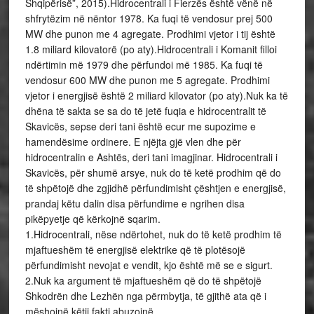
Shqipërisë”, 2015).Hidrocentrali i Fierzës është vënë në
shfrytëzim në nëntor 1978. Ka fuqi të vendosur prej 500
MW dhe punon me 4 agregate. Prodhimi vjetor i tij është
1.8 miliard kilovatorë (po aty).Hidrocentrali i Komanit filloi
ndërtimin më 1979 dhe përfundoi më 1985. Ka fuqi të
vendosur 600 MW dhe punon me 5 agregate. Prodhimi
vjetor i energjisë është 2 miliard kilovator (po aty).Nuk ka të
dhëna të sakta se sa do të jetë fuqia e hidrocentralit të
Skavicës, sepse deri tani është ecur me supozime e
hamendësime ordinere. E njëjta gjë vlen dhe për
hidrocentralin e Ashtës, deri tani imagjinar. Hidrocentrali i
Skavicës, për shumë arsye, nuk do të ketë prodhim që do
të shpëtojë dhe zgjidhë përfundimisht çështjen e energjisë,
prandaj këtu dalin disa përfundime e ngrihen disa
pikëpyetje që kërkojnë sqarim.
1.Hidrocentrali, nëse ndërtohet, nuk do të ketë prodhim të
mjaftueshëm të energjisë elektrike që të plotësojë
përfundimisht nevojat e vendit, kjo është më se e sigurt.
2.Nuk ka argument të mjaftueshëm që do të shpëtojë
Shkodrën dhe Lezhën nga përmbytja, të gjithë ata që i
mëshojnë këtij fakti abuzojnë.