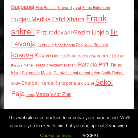
Buçpapaj
Enver Bytyci
Elmi Berisha
Ermira Babamusta
Frank
Eugjen Merlika
Fahri Xharra
shkreli
Ilir
Gezim Llojdia
Fritz radovani
Levonja
Interviste
Kolec Traboini
Keze Kozeta Zylo
kosova
Kosove
nderroi jete
Marjana Bulku
ne
Murat Gecaj
Rafaela Prifti
Rafael
Nene Tereza
Kosove
presidenti Nishani
Floqi
Raimonda Moisiu
Ramiz Lushaj
reshat kripa
Sadik Elshani
Sokol
Shefqet Kercelli
shqiperia
shqiptaret
SHBA
Paja
Vatra
Visar Zhiti
Thaci
This website uses cookies to improve your experience. We'll
assume you're ok with this, but you can opt-out if you wish.
Cookie settings
Log in
ACCEPT