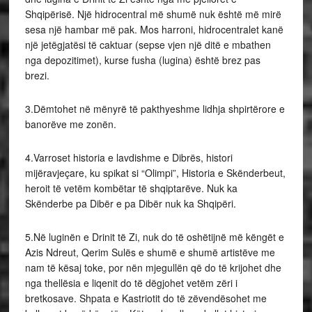
Shqipërisë. Një hidrocentral më shumë nuk është më mirë
sesa një hambar më pak. Mos harroni, hidrocentralet kanë
një jetëgjatësi të caktuar (sepse vjen një ditë e mbathen
nga depozitimet), kurse fusha (lugina) është brez pas
brezi.
3.Dëmtohet në mënyrë të pakthyeshme lidhja shpirtërore e
banorëve me zonën.
4.Varroset historia e lavdishme e Dibrës, histori
mijëravjeçare, ku spikat si “Olimpi”, Historia e Skënderbeut,
heroit të vetëm kombëtar të shqiptarëve. Nuk ka
Skënderbe pa Dibër e pa Dibër nuk ka Shqipëri.
5.Në luginën e Drinit të Zi, nuk do të oshëtijnë më këngët e
Azis Ndreut, Qerim Sulës e shumë e shumë artistëve me
nam të kësaj toke, por nën mjegullën që do të krijohet dhe
nga thellësia e liqenit do të dëgjohet vetëm zëri i
bretkosave. Shpata e Kastriotit do të zëvendësohet me