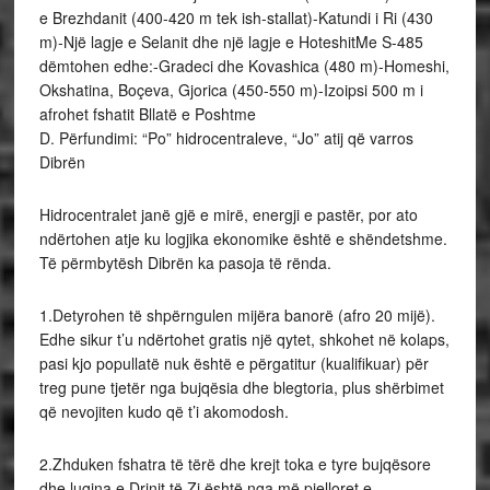
e Brezhdanit (400-420 m tek ish-stallat)-Katundi i Ri (430
m)-Një lagje e Selanit dhe një lagje e HoteshitMe S-485
dëmtohen edhe:-Gradeci dhe Kovashica (480 m)-Homeshi,
Okshatina, Boçeva, Gjorica (450-550 m)-Izoipsi 500 m i
afrohet fshatit Bllatë e Poshtme
D. Përfundimi: “Po” hidrocentraleve, “Jo” atij që varros
Dibrën
Hidrocentralet janë gjë e mirë, energji e pastër, por ato
ndërtohen atje ku logjika ekonomike është e shëndetshme.
Të përmbytësh Dibrën ka pasoja të rënda.
1.Detyrohen të shpërngulen mijëra banorë (afro 20 mijë).
Edhe sikur t’u ndërtohet gratis një qytet, shkohet në kolaps,
pasi kjo popullatë nuk është e përgatitur (kualifikuar) për
treg pune tjetër nga bujqësia dhe blegtoria, plus shërbimet
që nevojiten kudo që t’i akomodosh.
2.Zhduken fshatra të tërë dhe krejt toka e tyre bujqësore
dhe lugina e Drinit të Zi është nga më pjelloret e