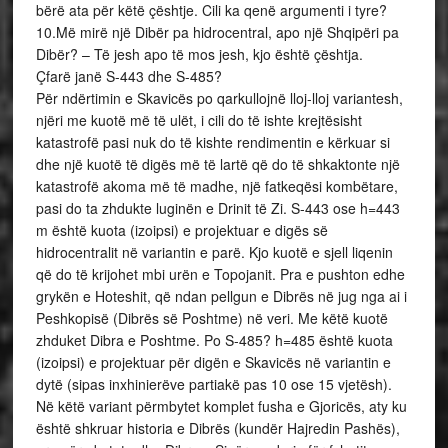
bërë ata për këtë çështje. Cili ka qenë argumenti i tyre?
10.Më mirë një Dibër pa hidrocentral, apo një Shqipëri pa
Dibër? – Të jesh apo të mos jesh, kjo është çështja.
Çfarë janë S-443 dhe S-485?
Për ndërtimin e Skavicës po qarkullojnë lloj-lloj variantesh,
njëri me kuotë më të ulët, i cili do të ishte krejtësisht
katastrofë pasi nuk do të kishte rendimentin e kërkuar si
dhe një kuotë të digës më të lartë që do të shkaktonte një
katastrofë akoma më të madhe, një fatkeqësi kombëtare,
pasi do ta zhdukte luginën e Drinit të Zi. S-443 ose h=443
m është kuota (izoipsi) e projektuar e digës së
hidrocentralit në variantin e parë. Kjo kuotë e sjell liqenin
që do të krijohet mbi urën e Topojanit. Pra e pushton edhe
grykën e Hoteshit, që ndan pellgun e Dibrës në jug nga ai i
Peshkopisë (Dibrës së Poshtme) në veri. Me këtë kuotë
zhduket Dibra e Poshtme. Po S-485? h=485 është kuota
(izoipsi) e projektuar për digën e Skavicës në variantin e
dytë (sipas inxhinierëve partiakë pas 10 ose 15 vjetësh).
Në këtë variant përmbytet komplet fusha e Gjoricës, aty ku
është shkruar historia e Dibrës (kundër Hajredin Pashës),