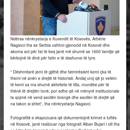
Ndërsa nënkryetarja e Kuvendit të Kosovës, Arbërie
Nagavci tha se Serbia ushtroi gjenocid në Kosovë dhe
akoma sot për fat të keq janë më shumë se 1600 familje që
kërkojnë të dinë për fatin e të dashurve të tyre.
“ Dëshmitarë jemi të gjithë dhe fatmirësisht kemi çka të
themi në anën e drejtë të historisë. Andaj uroj që jo vetëm
të kemi sa ma shumë aktivitete të tilla, mundësi për të
thënë të drejtën tonë, por edhe që në mënyrë institucionale
ta qojmë në vend secilën brengë dhe secilën të drejtë që
na takon si shtet”, tha nënkryetarja Nagavci.
Fotografitë e ekspozuara që dokumentojnë krimet e luftës
në Kosovë, janë realizuar nga fotografi Alban Bujari i cili tha