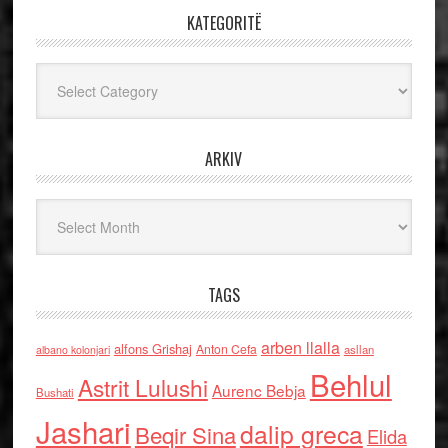
KATEGORITË
Kategoritë
ARKIV
Arkiv
TAGS
arben llalla
alfons Grishaj
Anton Cefa
asllan
albano kolonjari
Behlul
Astrit Lulushi
Aurenc Bebja
Bushati
Jashari
dalip greca
Beqir Sina
Elida