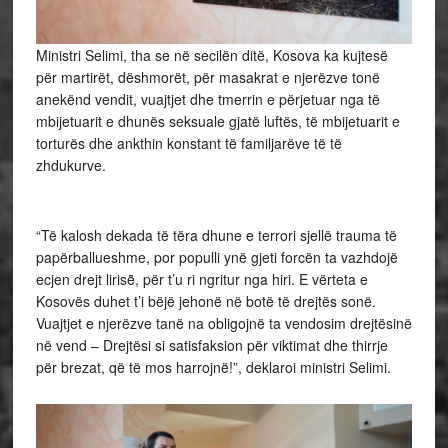
Ministri Selimi, tha se në secilën ditë, Kosova ka kujtesë
për martirët, dëshmorët, për masakrat e njerëzve tonë
anekënd vendit, vuajtjet dhe tmerrin e përjetuar nga të
mbijetuarit e dhunës seksuale gjatë luftës, të mbijetuarit e
torturës dhe ankthin konstant të familjarëve të të
zhdukurve.
“Të kalosh dekada të tëra dhune e terrori sjellë trauma të
papërballueshme, por populli ynë gjeti forcën ta vazhdojë
ecjen drejt lirisë̈, për t’u ri ngritur nga hiri. E vërteta e
Kosovës duhet t’i bëjë jehonë në botë të drejtës sonë.
Vuajtjet e njerëzve tanë na obligojnë ta vendosim drejtësinë
në vend – Drejtësi si satisfaksion për viktimat dhe thirrje
për brezat, që të mos harrojnë!”, deklaroi ministri Selimi.