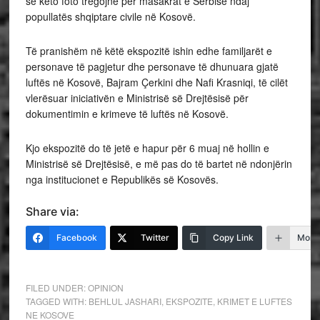
se këto foto tregojnë për masakrat e Serbisë ndaj
popullatës shqiptare civile në Kosovë.
Të pranishëm në këtë ekspozitë ishin edhe familjarët e
personave të pagjetur dhe personave të dhunuara gjatë
luftës në Kosovë, Bajram Çerkini dhe Nafi Krasniqi, të cilët
vlerësuar iniciativën e Ministrisë së Drejtësisë për
dokumentimin e krimeve të luftës në Kosovë.
Kjo ekspozitë do të jetë e hapur për 6 muaj në hollin e
Ministrisë së Drejtësisë, e më pas do të bartet në ndonjërin
nga institucionet e Republikës së Kosovës.
Share via:
Facebook
Twitter
Copy Link
More
FILED UNDER:
OPINION
TAGGED WITH:
BEHLUL JASHARI
,
EKSPOZITE
,
KRIMET E LUFTES
NE KOSOVE