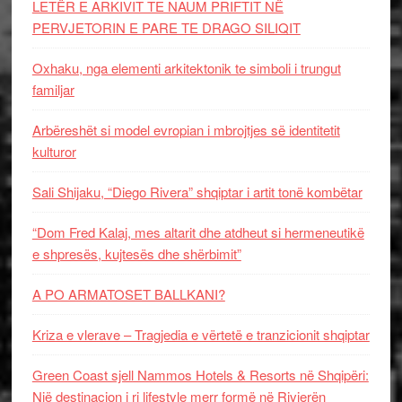
LETËR E ARKIVIT TE NAUM PRIFTIT NË
PERVJETORIN E PARE TE DRAGO SILIQIT
Oxhaku, nga elementi arkitektonik te simboli i trungut
familjar
Arbëreshët si model evropian i mbrojtjes së identitetit
kulturor
Sali Shijaku, “Diego Rivera” shqiptar i artit tonë kombëtar
“Dom Fred Kalaj, mes altarit dhe atdheut si hermeneutikë
e shpresës, kujtesës dhe shërbimit”
A PO ARMATOSET BALLKANI?
Kriza e vlerave – Tragjedia e vërtetë e tranzicionit shqiptar
Green Coast sjell Nammos Hotels & Resorts në Shqipëri:
Një destinacion i ri lifestyle merr formë në Rivierën