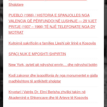
Shqiptare
PUEBLO (1966) / HISTORIA E SPANJOLLES NGA
VALENCIA QË PËRFUNDOI NË LUSHNJE — 29 VJET
PRITJE (1937 – 1966) TË NJË TELEFONATE NGA DY
MOTRAT
Kujtojmë sakrificën e familjes Lleshi për lirinë e Kosovës
SPAÇI NUK E MPOSHTI SHPIRTIN
New York, qyteti që ndryshoi emrin… dhe ndryshoi botën
Kodi zakonor dhe isopolifonia dy nga monumentet e gjalla
madhështore të antikitetit shqiptar
Kryetari i Vatrës Dr. Elmi Berisha zhvilloi takim në
Akademinë e Shkencave dhe të Arteve të Kosovës