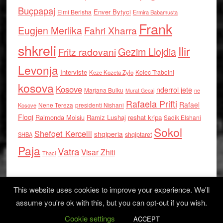
Buçpapaj
Enver Bytyci
Elmi Berisha
Ermira Babamusta
Frank
Eugjen Merlika
Fahri Xharra
shkreli
Ilir
Gezim Llojdia
Fritz radovani
Levonja
Interviste
Kolec Traboini
Keze Kozeta Zylo
kosova
Kosove
nderroi jete
Marjana Bulku
ne
Murat Gecaj
Rafaela Prifti
Rafael
Nene Tereza
Kosove
presidenti Nishani
Floqi
Raimonda Moisiu
Ramiz Lushaj
reshat kripa
Sadik Elshani
Sokol
Shefqet Kercelli
shqiperia
shqiptaret
SHBA
Paja
Vatra
Visar Zhiti
Thaci
This website uses cookies to improve your experience. We'll
assume you're ok with this, but you can opt-out if you wish.
Cookie settings
Log in
ACCEPT