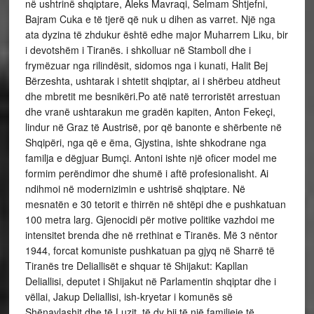
në ushtrinë shqiptare, Aleks Mavraqi, Selmam Shtjefni,
Bajram Cuka e të tjerë që nuk u dihen as varret. Një nga
ata dyzina të zhdukur është edhe major Muharrem Liku, bir
i devotshëm i Tiranës. i shkolluar në Stamboll dhe i
frymëzuar nga rilindësit, sidomos nga i kunati, Halit Bej
Bërzeshta, ushtarak i shtetit shqiptar, ai i shërbeu atdheut
dhe mbretit me besnikëri.Po atë natë terroristët arrestuan
dhe vranë ushtarakun me gradën kapiten, Anton Fekeçi,
lindur në Graz të Austrisë, por që banonte e shërbente në
Shqipëri, nga që e ëma, Gjystina, ishte shkodrane nga
familja e dëgjuar Bumçi. Antoni ishte një oficer model me
formim perëndimor dhe shumë i aftë profesionalisht. Ai
ndihmoi në modernizimin e ushtrisë shqiptare. Në
mesnatën e 30 tetorit e thirrën në shtëpi dhe e pushkatuan
100 metra larg. Gjenocidi për motive politike vazhdoi me
intensitet brenda dhe në rrethinat e Tiranës. Më 3 nëntor
1944, forcat komuniste pushkatuan pa gjyq në Sharrë të
Tiranës tre Deliallisët e shquar të Shijakut: Kapllan
Deliallisi, deputet i Shijakut në Parlamentin shqiptar dhe i
vëllai, Jakup Deliallisi, ish-kryetar i komunës së
Shënavlashit dhe të Luzit, të dy bij të një familjeje të