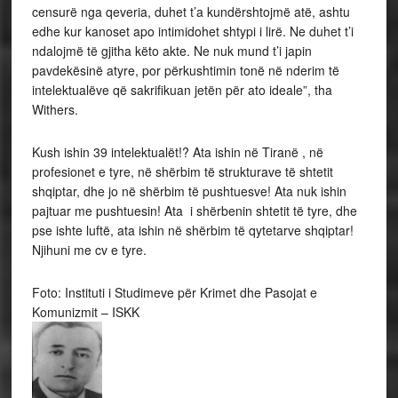
censurë nga qeveria, duhet t’a kundërshtojmë atë, ashtu
edhe kur kanoset apo intimidohet shtypi i lirë. Ne duhet t’i
ndalojmë të gjitha këto akte. Ne nuk mund t’i japin
pavdekësinë atyre, por përkushtimin tonë në nderim të
intelektualëve që sakrifikuan jetën për ato ideale”, tha
Withers.
Kush ishin 39 intelektualët!? Ata ishin në Tiranë , në
profesionet e tyre, në shërbim të strukturave të shtetit
shqiptar, dhe jo në shërbim të pushtuesve! Ata nuk ishin
pajtuar me pushtuesin! Ata i shërbenin shtetit të tyre, dhe
pse ishte luftë, ata ishin në shërbim të qytetarve shqiptar!
Njihuni me cv e tyre.
Foto: Instituti i Studimeve për Krimet dhe Pasojat e
Komunizmit – ISKK