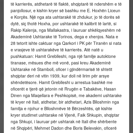
të karrierës, atdhetarë të flaktë, shqiptarë të ndershëm e të
panjollosur, e kishin kryer së bashku me E. Hoxhën Liceun
e Korçës. Një nga ata ushtarakë të zhdukur, jo të dorës së
dytë, siç thotë Hoxha, por ushtarakë të kalibrit të lartë, si
Rakip Kalenja, nga Mallakastra, i lauruar shkëlqyeshëm në
Akademinë Ushtarake të Torinos, dega e xhenjos. Nata e
28 tetorit ishte caktuar nga Qarkori i PK për Tiranën si nata
e vrasjeve të ushtarakëve të karrierës. Atë natë u
pushkatuan: Hamit Greblleshi, nga një familje autoktone
tiranase, mësues dhe më vonë, pasi kreu Akademinë
Ushtarake në Stamboll, oficer i gjindërmarisë të shtetit
shqiptar deri në vitin 1939, kur doli në lirim për arsye
shëndetësore. Hamit Greblleshi u arrestua bashkë me
oficerët e tjerë që jetonin në Rrugën e Tabakëve, Hasan
Dinen nga Maqellara e Peshkopisë, me akademi ushtarake
të kryer në Itali, atdhetar, bir atdhetari, Azis Blloshmin nga
familja e njohur e Blloshmëve të Bërzeshtës, që kishte
kryer studimet ushtarake në Vjenë, Faik Shkupin, shqiptar
nga Shkupi, i lauruar për ushtarak në Itali dhe shërbente
në Shqipëri, Mehmet Dadon dhe Boris Belevskin, oficerë