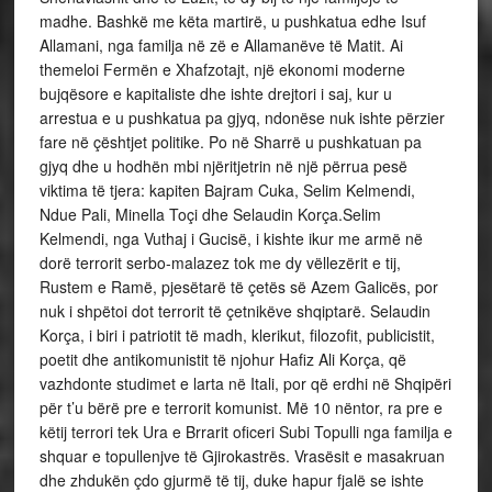
madhe. Bashkë me këta martirë, u pushkatua edhe Isuf
Allamani, nga familja në zë e Allamanëve të Matit. Ai
themeloi Fermën e Xhafzotajt, një ekonomi moderne
bujqësore e kapitaliste dhe ishte drejtori i saj, kur u
arrestua e u pushkatua pa gjyq, ndonëse nuk ishte përzier
fare në çështjet politike. Po në Sharrë u pushkatuan pa
gjyq dhe u hodhën mbi njëritjetrin në një përrua pesë
viktima të tjera: kapiten Bajram Cuka, Selim Kelmendi,
Ndue Pali, Minella Toçi dhe Selaudin Korça.Selim
Kelmendi, nga Vuthaj i Gucisë, i kishte ikur me armë në
dorë terrorit serbo-malazez tok me dy vëllezërit e tij,
Rustem e Ramë, pjesëtarë të çetës së Azem Galicës, por
nuk i shpëtoi dot terrorit të çetnikëve shqiptarë. Selaudin
Korça, i biri i patriotit të madh, klerikut, filozofit, publicistit,
poetit dhe antikomunistit të njohur Hafiz Ali Korça, që
vazhdonte studimet e larta në Itali, por që erdhi në Shqipëri
për t’u bërë pre e terrorit komunist. Më 10 nëntor, ra pre e
këtij terrori tek Ura e Brrarit oficeri Subi Topulli nga familja e
shquar e topullenjve të Gjirokastrës. Vrasësit e masakruan
dhe zhdukën çdo gjurmë të tij, duke hapur fjalë se ishte