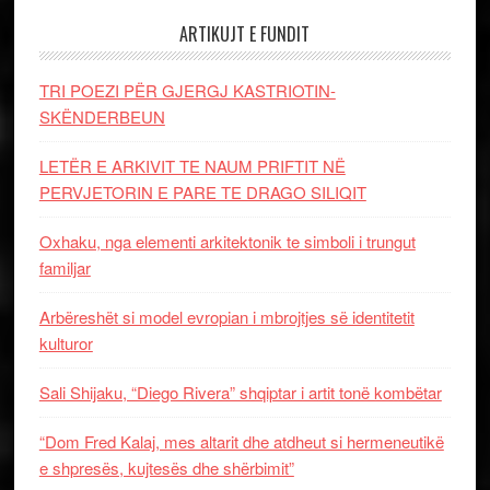
ARTIKUJT E FUNDIT
TRI POEZI PËR GJERGJ KASTRIOTIN-
SKËNDERBEUN
LETËR E ARKIVIT TE NAUM PRIFTIT NË
PERVJETORIN E PARE TE DRAGO SILIQIT
Oxhaku, nga elementi arkitektonik te simboli i trungut
familjar
Arbëreshët si model evropian i mbrojtjes së identitetit
kulturor
Sali Shijaku, “Diego Rivera” shqiptar i artit tonë kombëtar
“Dom Fred Kalaj, mes altarit dhe atdheut si hermeneutikë
e shpresës, kujtesës dhe shërbimit”