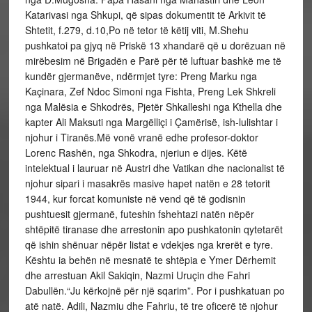
Katarivasi nga Shkupi, që sipas dokumentit të Arkivit të
Shtetit, f.279, d.10,Po në tetor të këtij viti, M.Shehu
pushkatoi pa gjyq në Priskë 13 xhandarë që u dorëzuan në
mirëbesim në Brigadën e Parë për të luftuar bashkë me të
kundër gjermanëve, ndërmjet tyre: Preng Marku nga
Kaçinara, Zef Ndoc Simoni nga Fishta, Preng Lek Shkreli
nga Malësia e Shkodrës, Pjetër Shkalleshi nga Kthella dhe
kapter Ali Maksuti nga Margëlliçi i Çamërisë, ish-lulishtar i
njohur i Tiranës.Më vonë vranë edhe profesor-doktor
Lorenc Rashën, nga Shkodra, njeriun e dijes. Këtë
intelektual i lauruar në Austri dhe Vatikan dhe nacionalist të
njohur sipari i masakrës masive hapet natën e 28 tetorit
1944, kur forcat komuniste në vend që të godisnin
pushtuesit gjermanë, futeshin fshehtazi natën nëpër
shtëpitë tiranase dhe arrestonin apo pushkatonin qytetarët
që ishin shënuar nëpër listat e vdekjes nga krerët e tyre.
Kështu ia behën në mesnatë te shtëpia e Ymer Dërhemit
dhe arrestuan Akil Sakiqin, Nazmi Uruçin dhe Fahri
Dabullën.“Ju kërkojnë për një sqarim”. Por i pushkatuan po
atë natë. Adili, Nazmiu dhe Fahriu, të tre oficerë të njohur