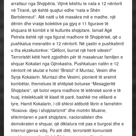
arratisur nga Shqipëria. Vijmë kështu te nata e 12 nëntorit
në Tiranë, që është quajtur edhe “nata e Shën
Bartolemeut”. Atë natë u bë masakra më e madhe, një
dënim dhe vrasje kolektive pa gjyq e 11 figurave të
shquara të kombit e të kulturës shqiptare. Ismail Agë
Petrela është një nga figurat madhore të Shqipërisë, që u
pushkatua mesnatën e 12 nëntorit. Në çastin e pushkatimit
u tha ekzekutorëve: “Qëlloni, burrat një herë vdesin!”
Terroristët këtë herë zgjodhën për të masakruar familjen e
shquar Kokalari nga Gjirokastra. Pushkatuan natën e 12
nëntorit në skutat e hotel “Bristol”-it Muntaz, Vesim dhe
Syrja Kokalarin. Muntazi dhe Vesimi, pionierë të arsimit
kombëtar, themelues të shtëpisë botuese “Mesagjeritë
Shqiptare”, që botoi vepra madhore të letërsisë sonë e të
huaj, intelektualë të klasit të parë, bashkë me vëllanë e
tyre, Hamit Kokalarin, i cili shkroi atëbotë librin e famshëm
“Kosova- djep i shqiptarizmit” dhe motrën Musine,
shkrimtaren e parë shqiptare, nacionalisten dhe
demokraten e shquar, që diktatura më pas e burgosi dhe e
internoi gjersa vdiq. Po atë ditë, terroristët komunistë