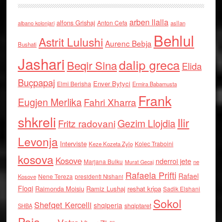
arben llalla
alfons Grishaj
Anton Cefa
asllan
albano kolonjari
Behlul
Astrit Lulushi
Aurenc Bebja
Bushati
Jashari
dalip greca
Beqir Sina
Elida
Buçpapaj
Enver Bytyci
Elmi Berisha
Ermira Babamusta
Frank
Eugjen Merlika
Fahri Xharra
shkreli
Ilir
Gezim Llojdia
Fritz radovani
Levonja
Interviste
Kolec Traboini
Keze Kozeta Zylo
kosova
Kosove
nderroi jete
Marjana Bulku
ne
Murat Gecaj
Rafaela Prifti
Rafael
Nene Tereza
Kosove
presidenti Nishani
Floqi
Raimonda Moisiu
Ramiz Lushaj
reshat kripa
Sadik Elshani
Sokol
Shefqet Kercelli
shqiperia
shqiptaret
SHBA
Paja