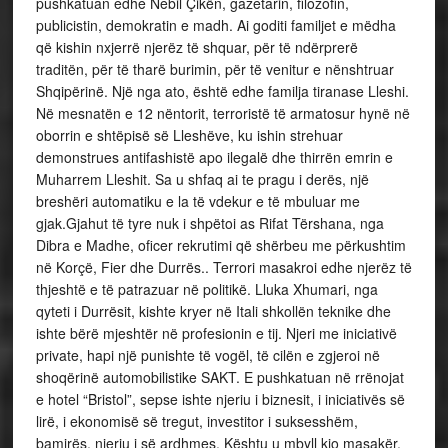
pushkatuan edhe Nebil Çikën, gazetarin, filozofin,
publicistin, demokratin e madh. Ai goditi familjet e mëdha
që kishin nxjerrë njerëz të shquar, për të ndërprerë
traditën, për të tharë burimin, për të venitur e nënshtruar
Shqipërinë. Një nga ato, është edhe familja tiranase Lleshi.
Në mesnatën e 12 nëntorit, terroristë të armatosur hynë në
oborrin e shtëpisë së Lleshëve, ku ishin strehuar
demonstrues antifashistë apo ilegalë dhe thirrën emrin e
Muharrem Lleshit. Sa u shfaq ai te pragu i derës, një
breshëri automatiku e la të vdekur e të mbuluar me
gjak.Gjahut të tyre nuk i shpëtoi as Rifat Tërshana, nga
Dibra e Madhe, oficer rekrutimi që shërbeu me përkushtim
në Korçë, Fier dhe Durrës.. Terrori masakroi edhe njerëz të
thjeshtë e të patrazuar në politikë. Lluka Xhumari, nga
qyteti i Durrësit, kishte kryer në Itali shkollën teknike dhe
ishte bërë mjeshtër në profesionin e tij. Njeri me iniciativë
private, hapi një punishte të vogël, të cilën e zgjeroi në
shoqërinë automobilistike SAKT. E pushkatuan në rrënojat
e hotel “Bristol”, sepse ishte njeriu i biznesit, i iniciativës së
lirë, i ekonomisë së tregut, investitor i suksesshëm,
bamirës, njeriu i së ardhmes. Kështu u mbyll kjo masakër,