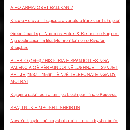
A PO ARMATOSET BALLKANI?
Kriza e vlerave – Tragjedia e vërtetë e tranzicionit shqiptar
Green Coast sjell Nammos Hotels & Resorts në Shqipëri:
Një destinacion i ri lifestyle merr formë në Rivierën
Shqiptare
PUEBLO (1966) / HISTORIA E SPANJOLLES NGA
VALENCIA QË PËRFUNDOI NË LUSHNJE — 29 VJET
PRITJE (1937 – 1966) TË NJË TELEFONATE NGA DY
MOTRAT
Kujtojmë sakrificën e familjes Lleshi për lirinë e Kosovës
SPAÇI NUK E MPOSHTI SHPIRTIN
New York, qyteti që ndryshoi emrin… dhe ndryshoi botën