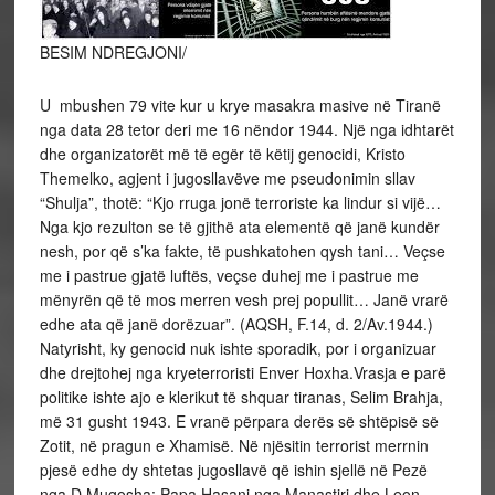
BESIM NDREGJONI/
U mbushen 79 vite kur u krye masakra masive në Tiranë
nga data 28 tetor deri me 16 nëndor 1944. Një nga idhtarët
dhe organizatorët më të egër të këtij genocidi, Kristo
Themelko, agjent i jugosllavëve me pseudonimin sllav
“Shulja”, thotë: “Kjo rruga jonë terroriste ka lindur si vijë…
Nga kjo rezulton se të gjithë ata elementë që janë kundër
nesh, por që s’ka fakte, të pushkatohen qysh tani… Veçse
me i pastrue gjatë luftës, veçse duhej me i pastrue me
mënyrën që të mos merren vesh prej popullit… Janë vrarë
edhe ata që janë dorëzuar”. (AQSH, F.14, d. 2/Av.1944.)
Natyrisht, ky genocid nuk ishte sporadik, por i organizuar
dhe drejtohej nga kryeterroristi Enver Hoxha.Vrasja e parë
politike ishte ajo e klerikut të shquar tiranas, Selim Brahja,
më 31 gusht 1943. E vranë përpara derës së shtëpisë së
Zotit, në pragun e Xhamisë. Në njësitin terrorist merrnin
pjesë edhe dy shtetas jugosllavë që ishin sjellë në Pezë
nga D.Mugosha: Papa Hasani nga Manastiri dhe Leon