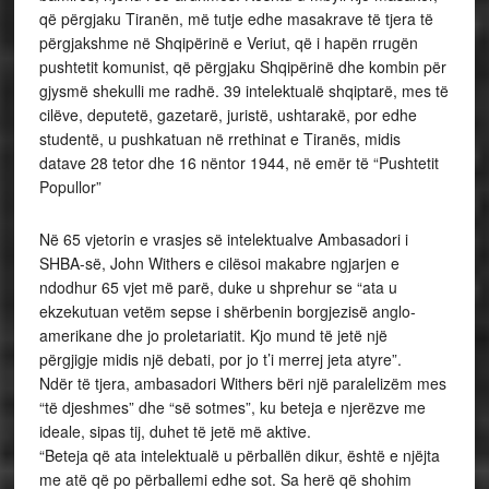
që përgjaku Tiranën, më tutje edhe masakrave të tjera të
përgjakshme në Shqipërinë e Veriut, që i hapën rrugën
pushtetit komunist, që përgjaku Shqipërinë dhe kombin për
gjysmë shekulli me radhë. 39 intelektualë shqiptarë, mes të
cilëve, deputetë, gazetarë, juristë, ushtarakë, por edhe
studentë, u pushkatuan në rrethinat e Tiranës, midis
datave 28 tetor dhe 16 nëntor 1944, në emër të “Pushtetit
Popullor”
Në 65 vjetorin e vrasjes së intelektualve Ambasadori i
SHBA-së, John Withers e cilësoi makabre ngjarjen e
ndodhur 65 vjet më parë, duke u shprehur se “ata u
ekzekutuan vetëm sepse i shërbenin borgjezisë anglo-
amerikane dhe jo proletariatit. Kjo mund të jetë një
përgjigje midis një debati, por jo t’i merrej jeta atyre”.
Ndër të tjera, ambasadori Withers bëri një paralelizëm mes
“të djeshmes” dhe “së sotmes”, ku beteja e njerëzve me
ideale, sipas tij, duhet të jetë më aktive.
“Beteja që ata intelektualë u përballën dikur, është e njëjta
me atë që po përballemi edhe sot. Sa herë që shohim