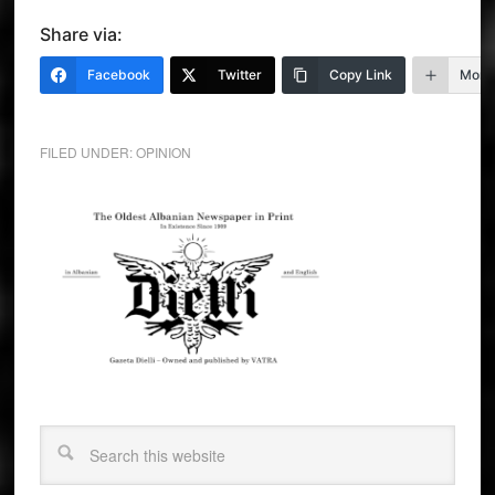
Share via:
Facebook
Twitter
Copy Link
More
FILED UNDER:
OPINION