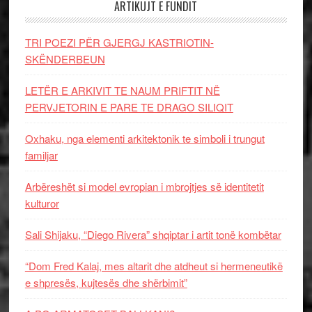
ARTIKUJT E FUNDIT
TRI POEZI PËR GJERGJ KASTRIOTIN-
SKËNDERBEUN
LETËR E ARKIVIT TE NAUM PRIFTIT NË
PERVJETORIN E PARE TE DRAGO SILIQIT
Oxhaku, nga elementi arkitektonik te simboli i trungut
familjar
Arbëreshët si model evropian i mbrojtjes së identitetit
kulturor
Sali Shijaku, “Diego Rivera” shqiptar i artit tonë kombëtar
“Dom Fred Kalaj, mes altarit dhe atdheut si hermeneutikë
e shpresës, kujtesës dhe shërbimit”