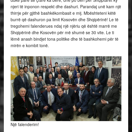
njeri të inponon respekt dhe dashuri. Parandaj unë kam një
thirrje për gjithë bashkëkombasit e mij. Mbështeteni këtë
burrë që dashuron pa limit Kosovën dhe Shqipërinë! Le të
tregohemi falenderues ndaj një njëriu që është marrë me
Shqipërinë dhe Kosovën për më shumë se 30 vite. Le ti
lëmë anash bindjet tona politike dhe të bashkohemi për të
mirën e kombit tonë.
Një falenderim!