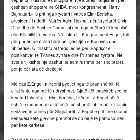
çështjen shqiptare në SHBA, mik i kongresmenit, Harry
Bajraktari,- u prit nga kryetari i Vatrës Elmi Berisha,
presidenti i nderit i Vatrës Agim Rexhaj, nën/kryetarët Ervin
Dine dhe dr. Pashko Camaj, si dhe nga anëtarë të kryesisë
dhe Këshillit të Vatrës. Në fjalën tij, Kongresmeni Engel, foli
për punën që është bërë për çështjën e Kosovës dhe
Shipërise. Gjithashtu ai tregoi edhe për “kapriçot e
politikanve” të Tiranës zyrtare dhe Prishtinës zyrtare. Në
sytë e tij kishte një dashuri të admirushme për shqiptarët,
por jo për ata që drejtojnë.
Më pas Z.Engel, mirëpriti pyetjet nga të pranishëmit, të
ciliat ishte nga më të ndryshmet. Gjatë këti bashkëbisedimi
kryetari i Vatrës, z. Elmi Berisha, i kërkoj Z.Engel nësë
është e mundur që ai të bëjë më shumë lobim për sistemin
e vizave të punës për Shqiptarët. Z.Engel e priti më shumë
kënaqësi këtë gjë dhe premtoi se do bëjë të pamundurën
për këtë kërkesë.
Bashkëbisedimi me kongresmenin ka vazhduar për rreth