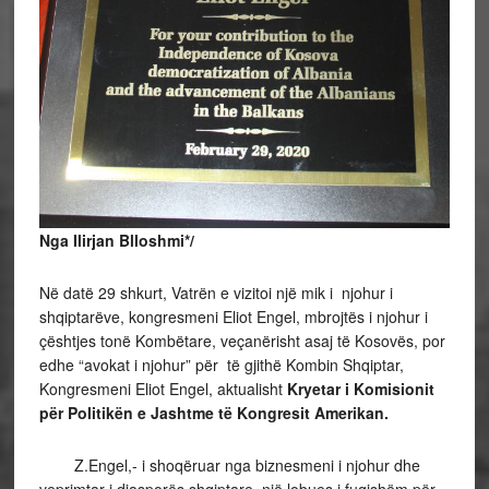
Nga Ilirjan Blloshmi*/
Në datë 29 shkurt, Vatrën e vizitoi një mik i njohur i
shqiptarëve, kongresmeni Eliot Engel, mbrojtës i njohur i
çështjes tonë Kombëtare, veçanërisht asaj të Kosovës, por
edhe “avokat i njohur” për të gjithë Kombin Shqiptar,
Kongresmeni Eliot Engel, aktualisht
Kryetar i Komisionit
për Politikën e Jashtme të Kongresit Amerikan
.
Z.Engel,- i shoqëruar nga biznesmeni i njohur dhe
veprimtar i diasporës shqiptare, një lobues i fuqishëm për