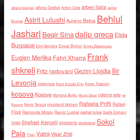
arben llalla
alfons Grishaj
Anton Cefa
asllan
albano kolonjari
Behlul
Astrit Lulushi
Aurenc Bebja
Bushati
Jashari
dalip greca
Beqir Sina
Elida
Buçpapaj
Enver Bytyci
Elmi Berisha
Ermira Babamusta
Frank
Eugjen Merlika
Fahri Xharra
shkreli
Ilir
Gezim Llojdia
Fritz radovani
Levonja
Interviste
Kolec Traboini
Keze Kozeta Zylo
kosova
Kosove
nderroi jete
Marjana Bulku
ne
Murat Gecaj
Rafaela Prifti
Rafael
Nene Tereza
Kosove
presidenti Nishani
Floqi
Raimonda Moisiu
Ramiz Lushaj
reshat kripa
Sadik Elshani
Sokol
Shefqet Kercelli
shqiperia
shqiptaret
SHBA
Paja
Vatra
Visar Zhiti
Thaci