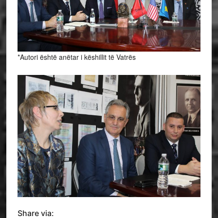
*Autori është anëtar i këshillit të Vatrës
Share via: