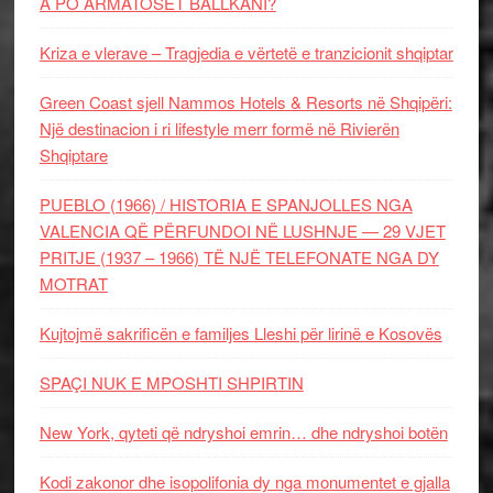
A PO ARMATOSET BALLKANI?
Kriza e vlerave – Tragjedia e vërtetë e tranzicionit shqiptar
Green Coast sjell Nammos Hotels & Resorts në Shqipëri:
Një destinacion i ri lifestyle merr formë në Rivierën
Shqiptare
PUEBLO (1966) / HISTORIA E SPANJOLLES NGA
VALENCIA QË PËRFUNDOI NË LUSHNJE — 29 VJET
PRITJE (1937 – 1966) TË NJË TELEFONATE NGA DY
MOTRAT
Kujtojmë sakrificën e familjes Lleshi për lirinë e Kosovës
SPAÇI NUK E MPOSHTI SHPIRTIN
New York, qyteti që ndryshoi emrin… dhe ndryshoi botën
Kodi zakonor dhe isopolifonia dy nga monumentet e gjalla