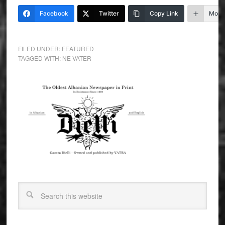
Facebook
Twitter
Copy Link
More
FILED UNDER:
FEATURED
TAGGED WITH:
NE VATER