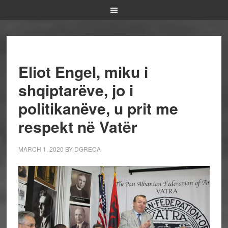
Eliot Engel, miku i
shqiptarëve, jo i
politikanëve, u prit me
respekt në Vatër
MARCH 1, 2020
BY
DGRECA