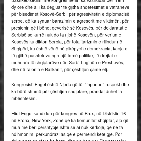
dy orë dhe ai i ka dëgjuar të gjitha shqetësimet e vatranëve
për bisedimet Kosovë-Serbi, për agresivitetin e diplomacisë
serbe, që ka synuar barazimin e agresorit me viktimën, për
presionin që i bëhet qeverisë së Kosovës, për deklaratat e
Serbisë se kurrë nuk do ta njohë Kosovën, për veriun e
Kosovës ku dikton Serbia, për totalitarizmin e rilindur në
Shqipëri, ku është vënë në pikëpyetje demokracia, kapja e
të gjithë pushteteve nga një forcë politike, të drejtat e
mohuara të shqiptarëve nën Serbi-Luginën e Preshevës,
dhe në rajonin e Ballkanit, për çështjen çame etj.
Kongresisti Engel është Njeriu që të “inponon” respekt dhe
ka bërë shumë për çështjen shqiptare, prandaj duhet ta
mbështesim.
Eliot Engel kandidon për kongres në Brox, në Distriktin 16
në Bronx, New York, Zonë që ka komunitet shqiptar, ajo që
mua më bëri përshtypje ishte se ai nuk kërkojë, që ne ta
ndihmonim, përkundrazi as që e përmendi këtë gjë. Por
duke parë se çfarë ka bërë, dhe po bën për Shqiptarët ky