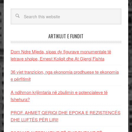
ARTIKUJT E FUNDIT
Dom Ndre Mjeda, sipas dy figurave monumentale të
letrave shqipe, Ernest Koliqit dhe At Gjergj Fishta
36 vjet tranzicion, nga ekonomia prodhuese te ekonomia
e përfitimit
A ndihmon krijimtaria në zbulimin e potencialeve të
fshehura?
PROF. AHMET QERIQI DHE EPOKA E REZISTENCЁS
DHE LUFTЁS PЁR LIRI!