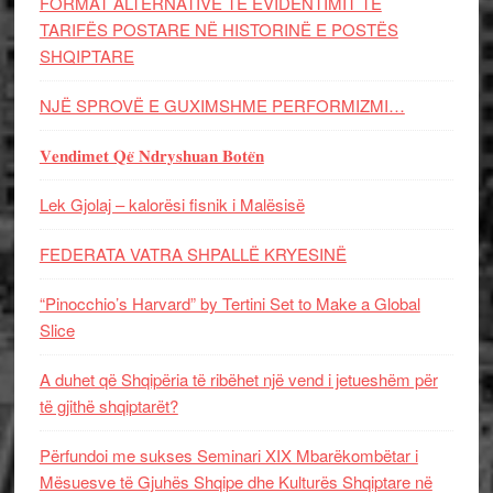
FORMAT ALTERNATIVE TË EVIDENTIMIT TË
TARIFËS POSTARE NË HISTORINË E POSTËS
SHQIPTARE
NJË SPROVË E GUXIMSHME PERFORMIZMI…
𝐕𝐞𝐧𝐝𝐢𝐦𝐞𝐭 𝐐𝐞̈ 𝐍𝐝𝐫𝐲𝐬𝐡𝐮𝐚𝐧 𝐁𝐨𝐭𝐞̈𝐧
Lek Gjolaj – kalorësi fisnik i Malësisë
FEDERATA VATRA SHPALLË KRYESINË
“Pinocchio’s Harvard” by Tertini Set to Make a Global
Slice
A duhet që Shqipëria të ribëhet një vend i jetueshëm për
të gjithë shqiptarët?
Përfundoi me sukses Seminari XIX Mbarëkombëtar i
Mësuesve të Gjuhës Shqipe dhe Kulturës Shqiptare në