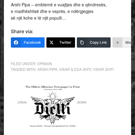
Arshi Pipa – emblemë e vuajtjes dhe e qëndresës,
e madhështisë dhe e veprës, e ndërgjegjes
së një kohe e të një populli…
Share via:
Facebook
Twitter
Copy Link
More
FILED UNDER:
OPINION
TAGGED WITH:
ARSHI PIPA
,
VISAR & EDA ZHITI
,
VISAR ZHITI