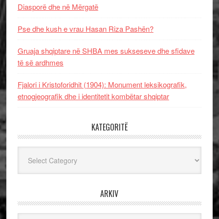
Diasporë dhe në Mërgatë
Pse dhe kush e vrau Hasan Riza Pashën?
Gruaja shqiptare në SHBA mes sukseseve dhe sfidave
të së ardhmes
Fjalori i Kristoforidhit (1904): Monument leksikografik,
etnogjeografik dhe i identitetit kombëtar shqiptar
KATEGORITË
Kategoritë
ARKIV
Arkiv