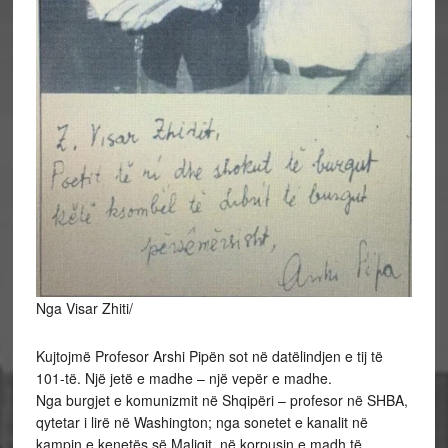
Nga Visar Zhiti/
Kujtojmë Profesor Arshi Pipën sot në datëlindjen e tij të
101-të. Një jetë e madhe – një vepër e madhe.
Nga burgjet e komunizmit në Shqipëri – profesor në SHBA,
qytetar i lirë në Washington; nga sonetet e kanalit në
kampin e kenetës së Maliqit, në korpusin e madh të