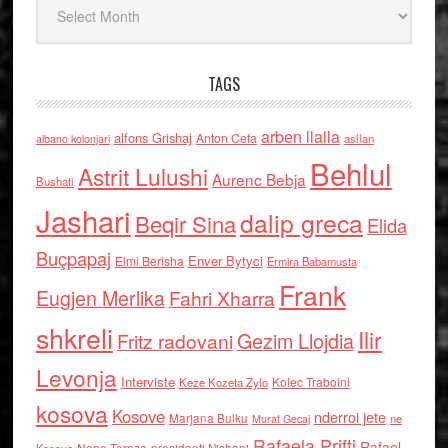
TAGS
arben llalla
alfons Grishaj
Anton Cefa
asllan
albano kolonjari
Behlul
Astrit Lulushi
Aurenc Bebja
Bushati
Jashari
dalip greca
Beqir Sina
Elida
Buçpapaj
Enver Bytyci
Elmi Berisha
Ermira Babamusta
Frank
Eugjen Merlika
Fahri Xharra
shkreli
Ilir
Gezim Llojdia
Fritz radovani
Levonja
Interviste
Kolec Traboini
Keze Kozeta Zylo
kosova
Kosove
nderroi jete
Marjana Bulku
ne
Murat Gecaj
Rafaela Prifti
Rafael
Nene Tereza
Kosove
presidenti Nishani