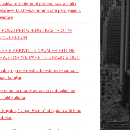
ublika mbi interesat politike: sovraniteti i
etarëve, kushtetutshmëria dhe përgjegjësia
etërore
I POEZI PËR GJERGJ KASTRIOTIN-
ËNDERBEUN
TËR E ARKIVIT TE NAUM PRIFTIT NË
RVJETORIN E PARE TE DRAGO SILIQIT
aku, nga elementi arkitektonik te simboli i
ngut familjar
ëreshët si model evropian i mbrojtjes së
titetit kulturor
i Shijaku, “Diego Rivera” shqiptar i artit tonë
mbëtar