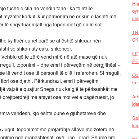
Rep
jë fushë e cila në vendin tonë i ka të rrallë
qyt
of myzafer korkuti kur gërmonim në orikun e lashtë më
sht
r të shqyrtuar mjaft nga toponimet që dalin sot .
TR
SK
dhe ky libër duhet parë se ai është shkruar nën
ësisht se shkon aty caku shkencor.
LE
 Vehbiu që të zërë vend mirë në atë masë që nuk
PE
rregull, toponimi – dhe emri i përveçëm në përgjithësi –
 të vendit ose të personit të cilit i referohen. Si rregull,
Oxh
libri ose djathi. Përkundrazi, emri i përveçëm
tru
Një vajzë e quajtur Shega nuk ka gjë të përbashkët me
Arb
jë drejtpërdrejt me arsyet ose motivet e pagëzuesit, jo
iden
a emra vendesh, kjo është punë e gjuhëtarëve dhe
Sal
ko
 Jugut, toponimet me prejardhje sllave mbizotërojnë.
oponime nga prapashtesat -ovë, -icë, -grad. Shumë prej