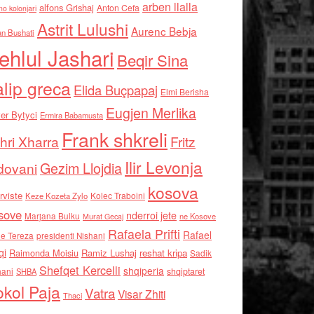
arben llalla
alfons Grishaj
Anton Cefa
no kolonjari
Astrit Lulushi
Aurenc Bebja
an Bushati
ehlul Jashari
Beqir Sina
alip greca
Elida Buçpapaj
Elmi Berisha
Eugjen Merlika
er Bytyci
Ermira Babamusta
Frank shkreli
hri Xharra
Fritz
Ilir Levonja
Gezim Llojdia
dovani
kosova
rviste
Kolec Traboini
Keze Kozeta Zylo
sove
nderroi jete
Marjana Bulku
ne Kosove
Murat Gecaj
Rafaela Prifti
Rafael
e Tereza
presidenti Nishani
qi
Raimonda Moisiu
Ramiz Lushaj
reshat kripa
Sadik
Shefqet Kercelli
shqiperia
hani
shqiptaret
SHBA
kol Paja
Vatra
Visar Zhiti
Thaci