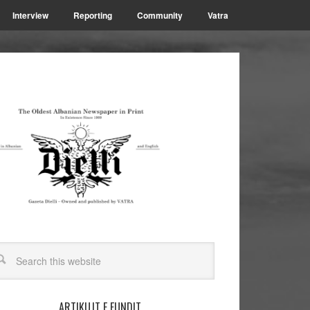
Interview
Reporting
Community
Vatra
ARTIKUJT E FUNDIT