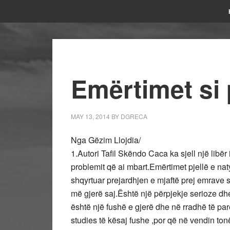
Emërtimet si 
MAY 13, 2014
BY
DGRECA
Nga Gëzim Llojdia/
1.Autori Tafil Skëndo Caca ka sjell një libër 
problemit që ai mbart.Emërtimet pjellë e naty
shqyrtuar prejardhjen e mjaftë prej emrave
më gjerë saj.Është një përpjekje serioze dh
është një fushë e gjerë dhe në rradhë të pa
studies të kësaj fushe ,por që në vendin tonë 