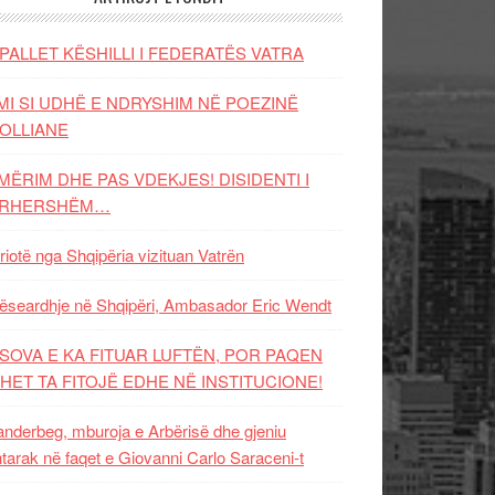
PALLET KËSHILLI I FEDERATËS VATRA
MI SI UDHË E NDRYSHIM NË POEZINË
OLLIANE
MËRIM DHE PAS VDEKJES! DISIDENTI I
ËRHERSHËM…
riotë nga Shqipëria vizituan Vatrën
ëseardhje në Shqipëri, Ambasador Eric Wendt
SOVA E KA FITUAR LUFTËN, POR PAQEN
HET TA FITOJË EDHE NË INSTITUCIONE!
nderbeg, mburoja e Arbërisë dhe gjeniu
tarak në faqet e Giovanni Carlo Saraceni-t