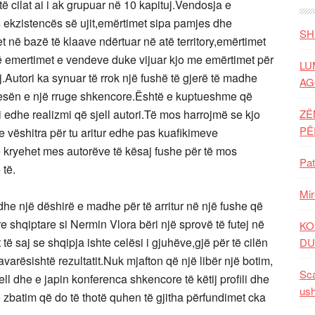
të cilat ai i ak grupuar në 10 kapituj.Vendosja e
ekzistencës së ujit,emërtimet sipa pamjes dhe
SH
et në bazë të klaave ndërtuar në atë territory,emërtimet
në emertimet e vendeve duke vijuar kjo me emërtimet për
LU
Autori ka synuar të rrok një fushë të gjerë të madhe
AG
illesën e një rruge shkencore.Është e kuptueshme që
 edhe realizmi që sjell autori.Të mos harrojmë se kjo
ZË
P
 vëshitra për tu aritur edhe pas kuafikimeve
kryehet mes autorëve të kësaj fushe për të mos
Pat
 të.
Mir
dhe një dëshirë e madhe për të arritur në një fushe që
 shqiptare si Nermin Vlora bëri një sprovë të futej në
KO
të saj se shqipja ishte celësi i gjuhëve,gjë për të cilën
DU
varësishtë rezultatit.Nuk mjafton që një libër një botim,
Sca
ell dhe e japin konferenca shkencore të këtij profili dhe
ush
 zbatim që do të thotë quhen të gjitha përfundimet cka