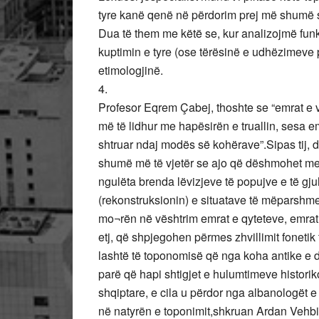
tyre kanë qenë në përdorim prej më shumë s
Dua të them me këtë se, kur analizojmë funk
kuptimin e tyre (ose tërësinë e udhëzimeve p
etimologjinë.
4.
Profesor Eqrem Çabej, thoshte se “emrat 
më të lidhur me hapësirën e truallin, sesa 
shtruar ndaj modës së kohërave”.Sipas tij, 
shumë më të vjetër se ajo që dëshmohet me b
ngulëta brenda lëvizjeve të popujve e të gj
(rekonstruksionin) e situatave të mëparshm
mo¬rën në vështrim emrat e qyteteve, emrat 
etj, që shpjegohen përmes zhvillimit fonetik
lashtë të toponomisë që nga koha antike e d
parë që hapi shtigjet e hulumtimeve historik
shqiptare, e cila u përdor nga albanologët 
në natyrën e toponimit,shkruan Ardan Vehbi