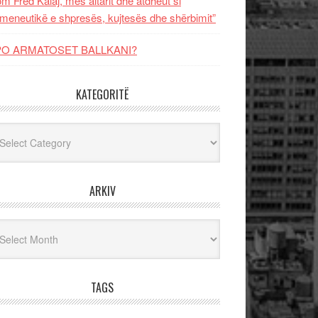
m Fred Kalaj, mes altarit dhe atdheut si
meneutikë e shpresës, kujtesës dhe shërbimit”
PO ARMATOSET BALLKANI?
KATEGORITË
egoritë
ARKIV
iv
TAGS