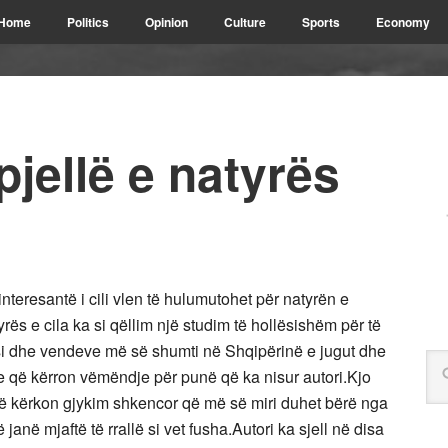
Home
Politics
Opinion
Culture
Sports
Economy
pjellë e natyrës
interesantë i cili vlen të hulumutohet për natyrën e
rës e cila ka si qëllim një studim të hollësishëm për të
 si dhe vendeve më së shumti në Shqipërinë e jugut dhe
e që kërron vëmëndje për punë që ka nisur autori.Kjo
rë kërkon gjykim shkencor që më së miri duhet bërë nga
janë mjaftë të rrallë si vet fusha.Autori ka sjell në disa