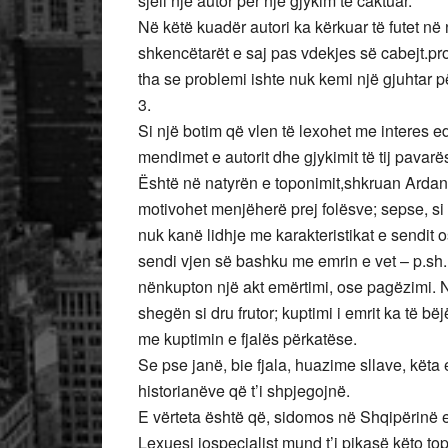
sjell një autor për një gjykim të caktuar.
Në këtë kuadër autori ka kërkuar të futet në n
shkencëtarët e saj pas vdekjes së cabejt.pr
tha se problemi ishte nuk kemi një gjuhtar pë
3.
Si një botim që vlen të lexohet me interes e
mendimet e autorit dhe gjykimit të tij pavar
Është në natyrën e toponimit,shkruan Ardan
motivohet menjëherë prej folësve; sepse, si 
nuk kanë lidhje me karakteristikat e sendit ose
sendi vjen së bashku me emrin e vet – p.sh. 
nënkupton një akt emërtimi, ose pagëzimi. 
shegën si dru frutor; kuptimi i emrit ka të bë
me kuptimin e fjalës përkatëse.
Se pse janë, bie fjala, huazime sllave, kët
historianëve që t’i shpjegojnë.
E vërteta është që, sidomos në Shqipërinë e
Lexuesi jospecialist mund t’i pikasë këto t