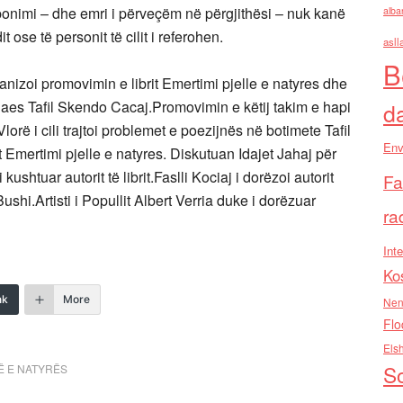
oponimi – dhe emri i përveçëm në përgjithësi – nuk kanë
alba
t ose të personit të cilit i referohen.
asll
B
anizoi promovimin e librit Emertimi pjelle e natyres dhe
ndaes Tafil Skendo Cacaj.Promovimin e këtij takim e hapi
d
orë i cili trajtoi problemet e poezijnës në botimete Tafil
Env
t Emertimi pjelle e natyres. Diskutuan Idajet Jahaj për
kushtuar autorit të librit.Faslli Kociaj i dorëzoi autorit
Fa
shi.Artisti i Popullit Albert Verria duke i dorëzuar
ra
Inte
Ko
nk
More
Nen
Flo
Els
So
LË E NATYRËS