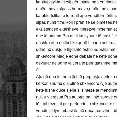
kapituj gjykimet etij për mjaftë nga emrtimet 
emërtimeve sipas zhurmave,emërtime sipas 
karakteristikat e terrenit apo vendit.Emërtim
sipas numrit tre.Roli i pranisë së bimësës 
ekzistencën ekafshëve,njerëzve,mbiemrit etj.
dhe të pafund.Pra ai ai ka synuar të prek f
dëshira dhe qëllimi ka qenë i madh ashtru si
udhë në dukje e thjeshtë është ndoshta më e
shkencore.Madje edhe debate në këtë udhë 
devijuar në udhë të tjera të përngjashme me
2.
Ajo që dua të them është perpjekje serioze 
kërkon shumë disiplinë shkencore.Një autore
këtë fushë duke sjellë si sintezë të mendimit 
nuk u vlerësua.Pra autorja pati një sprovë pa
të japi rezultat por përfundmin shkencor e sj
vendimi i tyre mbasi është debatuar vihet në