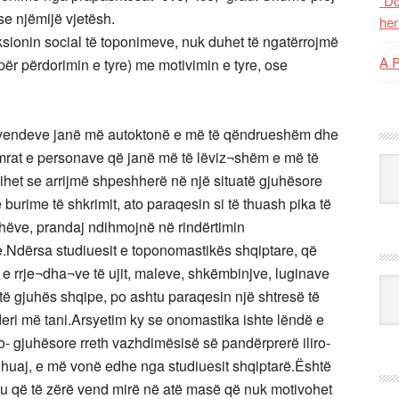
“Do
e njëmijë vjetësh.
her
sionin social të toponimeve, nuk duhet të ngatërrojmë
A 
ër përdorimin e tyre) me motivimin e tyre, ose
e vendeve janë më autoktonë e më të qëndrueshëm dhe
emrat e personave që janë më të lëviz¬shëm e më të
Kat
dihet se arrijmë shpeshherë në një situatë gjuhësore
urime të shkrimit, ato paraqesin si të thuash pika të
uhëve, prandaj ndihmojnë në rindërtimin
e.Ndërsa studiuesit e toponomastikës shqiptare, që
e rrje¬dha¬ve të ujit, maleve, shkëmbinjve, luginave
Ark
 të gjuhës shqipe, po ashtu paraqesin një shtresë të
eri më tani.Arsyetim ky se onomastika ishte lëndë e
o- gjuhësore rreth vazhdimësisë së pandërprerë iliro-
e huaj, e më vonë edhe nga studiuesit shqiptarë.Është
u që të zërë vend mirë në atë masë që nuk motivohet