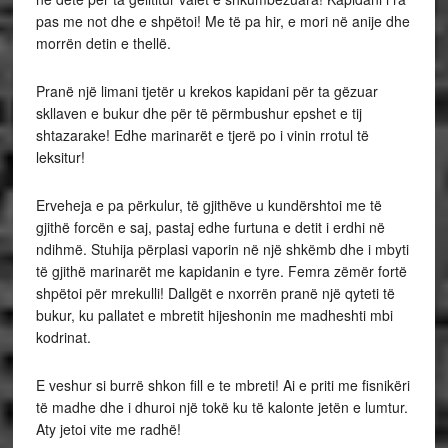
pas me not dhe e shpëtoi! Me të pa hir, e mori në anije dhe
morrën detin e thellë.
Pranë një limani tjetër u krekos kapidani për ta gëzuar
skllaven e bukur dhe për të përmbushur epshet e tij
shtazarake! Edhe marinarët e tjerë po i vinin rrotul të
leksitur!
Erveheja e pa përkulur, të gjithëve u kundërshtoi me të
gjithë forcën e saj, pastaj edhe furtuna e detit i erdhi në
ndihmë. Stuhija përplasi vaporin në një shkëmb dhe i mbyti
të gjithë marinarët me kapidanin e tyre. Femra zëmër fortë
shpëtoi për mrekulli! Dallgët e nxorrën pranë një qyteti të
bukur, ku pallatet e mbretit hijeshonin me madheshti mbi
kodrinat.
E veshur si burrë shkon fill e te mbreti! Ai e priti me fisnikëri
të madhe dhe i dhuroi një tokë ku të kalonte jetën e lumtur.
Aty jetoi vite me radhë!