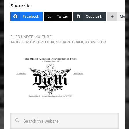
Share via:
Facebook
Twitter
Copy Link
More
FILED UNDER:
KULTURE
TAGGED WITH:
ERVEHEJA
,
MUHAMET CAMI
,
RASIM BEBO