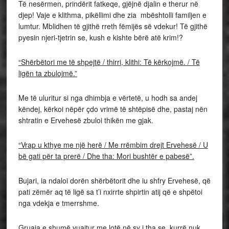
Të nesërmen, prindërit fatkeqe, gjëjnë djalin e therur në
djep! Vaje e klithma, pikëllimi dhe zia mbështolli familjen e
lumtur. Mblidhen të gjithë rreth fëmijës së vdekur! Të gjithë
pyesin njeri-tjetrin se, kush e kishte bërë atë krim!?
“Shërbëtori me të shpejtë / thirri, klithi: Të kërkojmë. / Të
ligën ta zbulojmë.”
Me të uluritur si nga dhimbja e vërtetë, u hodh sa andej
këndej, kërkoi nëpër çdo vrimë të shtëpisë dhe, pastaj nën
shtratin e Ervehesë zbuloi thikën me gjak.
“Vrap u kthye me një herë / Me rrëmbim drejt Ervehesë / U
bë gati për ta prerë / Dhe tha: Mori bushtër e pabesë”.
Bujari, ia ndaloi dorën shërbëtorit dhe iu shfry Ervehesë, që
pati zëmër aq të ligë sa t’i nxirrte shpirtin atij që e shpëtoi
nga vdekja e tmerrshme.
Gruaja e shumë vuajtur me lotë në sy i tha se, kurrë nuk