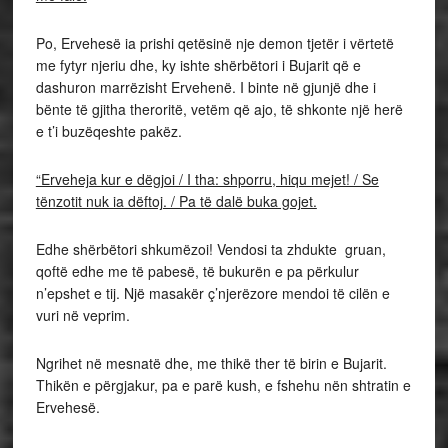
Po, Ervehesë ia prishi qetësinë nje demon tjetër i vërtetë
me fytyr njeriu dhe, ky ishte shërbëtori i Bujarit që e
dashuron marrëzisht Ervehenë. I binte në gjunjë dhe i
bënte të gjitha theroritë, vetëm që ajo, të shkonte një herë
e t’i buzëqeshte pakëz.
“Erveheja kur e dëgjoi / I tha: shporru, hiqu mejet! / Se
tënzotit nuk ia dëftoj. / Pa të dalë buka gojet.
Edhe shërbëtori shkumëzoi! Vendosi ta zhdukte gruan,
qoftë edhe me të pabesë, të bukurën e pa përkulur
n’epshet e tij. Një masakër ç’njerëzore mendoi të cilën e
vuri në veprim.
Ngrihet në mesnatë dhe, me thikë ther të birin e Bujarit.
Thikën e përgjakur, pa e parë kush, e fshehu nën shtratin e
Ervehesë.