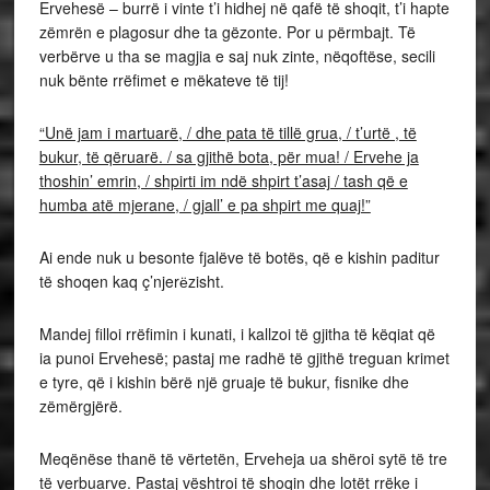
Ervehesë – burrë i vinte t’i hidhej në qafë të shoqit, t’i hapte
zëmrën e plagosur dhe ta gëzonte. Por u përmbajt. Të
verbërve u tha se magjia e saj nuk zinte, nëqoftëse, secili
nuk bënte rrëfimet e mëkateve të tij!
“Unë jam i martuarë, / dhe pata të tillë grua, / t’urtë , të
bukur, të qëruarë. / sa gjithë bota, për mua! / Ervehe ja
thoshin’ emrin, / shpirti im ndë shpirt t’asaj / tash që e
humba atë mjerane, / gjall’ e pa shpirt me quaj!”
Ai ende nuk u besonte fjalëve të botës, që e kishin paditur
të shoqen kaq ç’njerёzisht.
Mandej filloi rrëfimin i kunati, i kallzoi të gjitha të këqiat që
ia punoi Ervehesë; pastaj me radhë të gjithë treguan krimet
e tyre, që i kishin bërë një gruaje të bukur, fisnike dhe
zëmërgjërë.
Meqënëse thanë të vërtetën, Erveheja ua shëroi sytë të tre
të verbuarve. Pastaj vështroi të shoqin dhe lotët rrëke i