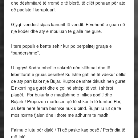
dhe dëshmitarë të rremë e të blerë, të cilët pohuan për ato
që padiste i koruptuari.
Gjyqi vendosi sipas kanunit të vendit: Ervehenë e çuan në
një kodër dhe aty e mbuluan të gjallë me gurë.
I tërë populli e bënte sehir kur po përpëlitej gruaja e
“pandershme”.
U ngrys! Kodra mbeti e shkretë nën klithmat dhe të
lebetiturat e gruas besnike! Ku ishte gati në të vdekur qëlloi
që aty pari kaloi një Bujar. Kuptoi që ishte dikush nën gurët.
E nxorri nga gurët dhe e çoi në shtëpi të vet, i shëroi
plagët. Por bukuria e magjishme e mikes goditi dhe
Bujarin! Propozon martesen që të shkonin të lumtur. Por,
as këtë herë femra besnike nuk u bind. Bujari iu lut që të
mos nxirrte fjalën dhe i thotë me adhurim të madh.
Falmu e lutu për djalë / Ti që paske kaq besë / Perëndia të
më falë.