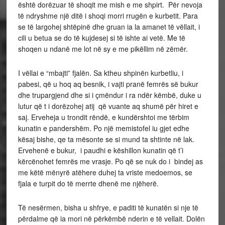
është dorëzuar të shoqit me mish e me shpirt. Për nevoja
të ndryshme një ditë i shoqi morri rrugën e kurbetit. Para
se të largohej shtëpinë dhe gruan ia la amanet të vëllait, i
cili u betua se do të kujdesej si të ishte ai vetë. Me të
shoqen u ndanë me lot në sy e me pikëllim në zëmër.
I vëllai e “mbajti” fjalën. Sa ktheu shpinën kurbetliu, i
pabesi, që u hoq aq besnik, i vajti pranë femrës së bukur
dhe trupargjend dhe si i çmëndur i ra ndër këmbë, duke u
lutur që t i dorëzohej atij që vuante aq shumë për hiret e
saj. Erveheja u trondit rëndë, e kundërshtoi me tërbim
kunatin e pandershëm. Po një memistofel iu gjet edhe
kësaj bishe, qe ta mësonte se si mund ta shtinte në lak.
Ervehenë e bukur, i paudhi e këshillon kunatin që t’i
kërcënohet femrës me vrasje. Po që se nuk do i bindej as
me këtë mënyrë atëhere duhej ta vriste medoemos, se
fjala e turpit do të merrte dhenë me njëherë.
Të nesërmen, bisha u shfrye, e paditi të kunatën si nje të
përdalme që ia mori në përkëmbë nderin e të vellait. Dolën