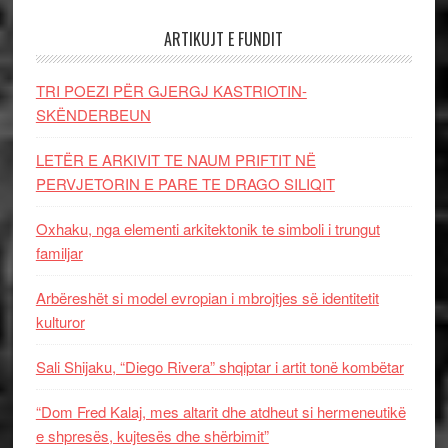
ARTIKUJT E FUNDIT
TRI POEZI PËR GJERGJ KASTRIOTIN-
SKËNDERBEUN
LETËR E ARKIVIT TE NAUM PRIFTIT NË
PERVJETORIN E PARE TE DRAGO SILIQIT
Oxhaku, nga elementi arkitektonik te simboli i trungut
familjar
Arbëreshët si model evropian i mbrojtjes së identitetit
kulturor
Sali Shijaku, “Diego Rivera” shqiptar i artit tonë kombëtar
“Dom Fred Kalaj, mes altarit dhe atdheut si hermeneutikë
e shpresës, kujtesës dhe shërbimit”