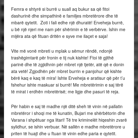
Femra e shtyrë si burrë u suall aq bukur sa që fitoi
dashurinë dhe simpathinë e familjes mbretërore dhe të
mbarë qytetit. Zoti i fali edhe një dhuratë! Erveheja burrë,
u bë një njeri me nam për shërimin e të verbërve. Ishin me
mijëra ata që fituan dritën e syve me ilaçet e saja!
Vite më vonë mbreti u mplak u sëmur rëndë, ndonjë
trashëgimtarë për fronin e tij nuk kishte! Ftoi të gjithë
parinë dhe të zgjidhnin për mbret një tjetër, atë që e donin
ata vetë! Zgjodhën për mbret burrin e panjohur që kishte
bërë kaq e kaq të mira! Ishte Erveheja e aratisur që për t’u
fshehur ishte maskuar si burrë! Me mbretërimin e saj tërë
të mirat i erdhën mbretërisë; me ligje dhe pasuri të reja.
Për habin e saj të madhe një ditë sheh të vinin në pallatin
mbretëror i shoqi me të kunatin, Bujari me shërbëtorin dhe
Varana i shpëtuar nga litari! Të tre kriminelët hiqeshin zvarë
sylidhur, se ishin verbuar. Në sallën e madhe mbretërore u
priten të huajt dhe u ftuan të vinin edhe paria e qytetit.