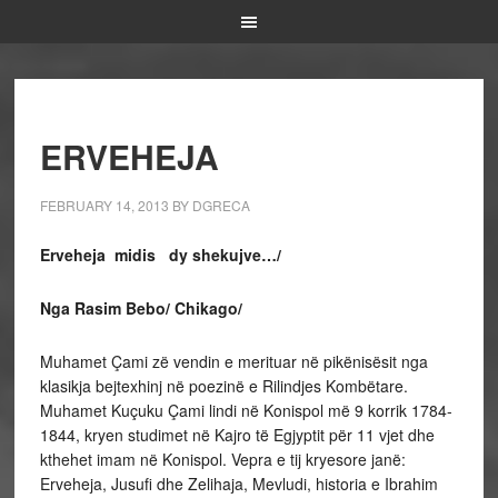
ERVEHEJA
FEBRUARY 14, 2013
BY
DGRECA
Erveheja midis dy shekujve…/
Nga Rasim Bebo/ Chikago/
Muhamet Çami zë vendin e merituar në pikënisësit nga
klasikja bejtexhinj në poezinë e Rilindjes Kombëtare.
Muhamet Kuçuku Çami lindi në Konispol më 9 korrik 1784-
1844, kryen studimet në Kajro të Egjyptit për 11 vjet dhe
kthehet imam në Konispol. Vepra e tij kryesore janë:
Erveheja, Jusufi dhe Zelihaja, Mevludi, historia e Ibrahim