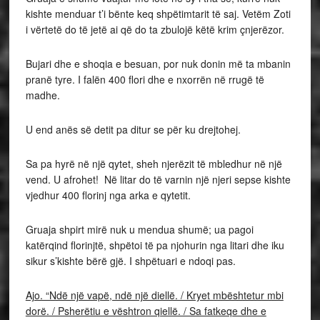
kishte menduar t’i bënte keq shpëtimtarit të saj. Vetëm Zoti
i vërtetë do të jetë ai që do ta zbulojë këtë krim çnjerëzor.
Bujari dhe e shoqia e besuan, por nuk donin më ta mbanin
pranë tyre. I falën 400 flori dhe e nxorrën në rrugë të
madhe.
U end anës së detit pa ditur se për ku drejtohej.
Sa pa hyrë në një qytet, sheh njerëzit të mbledhur në një
vend. U afrohet! Në litar do të varnin një njeri sepse kishte
vjedhur 400 florinj nga arka e qytetit.
Gruaja shpirt mirë nuk u mendua shumë; ua pagoi
katërqind florinjtë, shpëtoi të pa njohurin nga litari dhe iku
sikur s’kishte bërë gjë. I shpëtuari e ndoqi pas.
Ajo. “Ndë një vapë, ndë një diellë. / Kryet mbështetur mbi
dorë. / Psherëtiu e vështron qiellë. / Sa fatkeqe dhe e