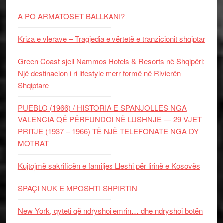
A PO ARMATOSET BALLKANI?
Kriza e vlerave – Tragjedia e vërtetë e tranzicionit shqiptar
Green Coast sjell Nammos Hotels & Resorts në Shqipëri:
Një destinacion i ri lifestyle merr formë në Rivierën
Shqiptare
PUEBLO (1966) / HISTORIA E SPANJOLLES NGA
VALENCIA QË PËRFUNDOI NË LUSHNJE — 29 VJET
PRITJE (1937 – 1966) TË NJË TELEFONATE NGA DY
MOTRAT
Kujtojmë sakrificën e familjes Lleshi për lirinë e Kosovës
SPAÇI NUK E MPOSHTI SHPIRTIN
New York, qyteti që ndryshoi emrin… dhe ndryshoi botën