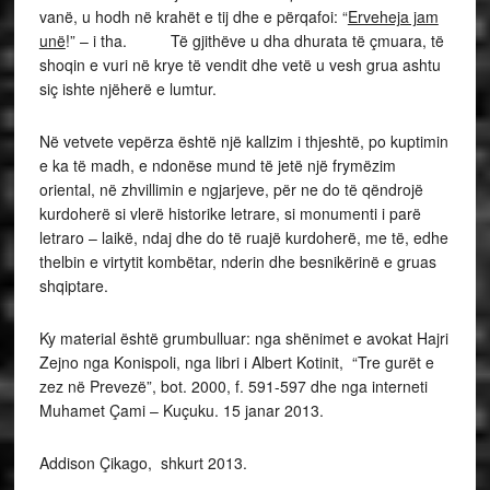
vanë, u hodh në krahët e tij dhe e përqafoi: “
Erveheja jam
unë
!” – i tha. Të gjithëve u dha dhurata të çmuara, të
shoqin e vuri në krye të vendit dhe vetë u vesh grua ashtu
siç ishte njëherë e lumtur.
Në vetvete vepërza është një kallzim i thjeshtë, po kuptimin
e ka të madh, e ndonëse mund të jetë një frymëzim
oriental, në zhvillimin e ngjarjeve, për ne do të qëndrojë
kurdoherë si vlerë historike letrare, si monumenti i parë
letraro – laikë, ndaj dhe do të ruajë kurdoherë, me të, edhe
thelbin e virtytit kombëtar, nderin dhe besnikërinë e gruas
shqiptare.
Ky material është grumbulluar: nga shënimet e avokat Hajri
Zejno nga Konispoli, nga libri i Albert Kotinit, “Tre gurët e
zez në Prevezë”, bot. 2000, f. 591-597 dhe nga interneti
Muhamet Çami – Kuçuku. 15 janar 2013.
Addison Çikago, shkurt 2013.