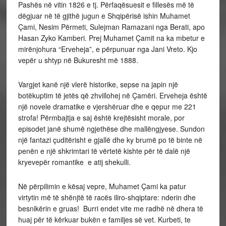
Pashës në vitin 1826 e tj. Përfaqësuesit e fillesës më të
dëgjuar në të gjithë jugun e Shqipërisë ishin Muhamet
Çami, Nesim Përmeti, Sulejman Ramazani nga Berati, apo
Hasan Zyko Kamberi. Prej Muhamet Çamit na ka mbetur e
mirënjohura “Erveheja”, e përpunuar nga Jani Vreto. Kjo
vepër u shtyp në Bukuresht më 1888.
Vargjet kanë një vlerë historike, sepse na japin një
botëkuptim të jetës që zhvillohej në Çamëri. Erveheja është
një novele dramatike e vjershëruar dhe e qepur me 221
strofa! Përmbajtja e saj është krejtësisht morale, por
episodet janë shumë ngjethëse dhe mallëngjyese. Sundon
një fantazi çuditërisht e gjallë dhe ky brumë po të binte në
penën e një shkrimtari të vërtetë kishte për të dalë një
kryevepër romantike e atij shekulli.
Në përpilimin e kësaj vepre, Muhamet Çami ka patur
virtytin më të shënjtë të racës iliro-shqiptare: nderin dhe
besnikërin e gruas! Burri endet vite me radhë në dhera të
huaj për të kërkuar bukën e familjes së vet. Kurbeti, te