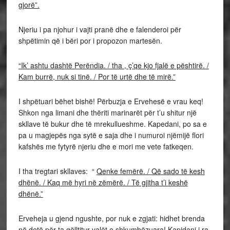
gjorë”.
Njeriu i pa njohur i vajti pranë dhe e falenderoi për
shpëtimin që i bëri por i propozon martesën.
“Ik’ ashtu dashtë Perëndia. / tha , ç’qe kjo fjalë e pështirë. /
Kam burrë, nuk si tinë. / Por të urtë dhe të mirë.”
I shpëtuari bëhet bishë! Përbuzja e Ervehesë e vrau keq!
Shkon nga limani dhe thëriti marinarët për t’u shitur një
skllave të bukur dhe të mrekullueshme. Kapedani, po sa e
pa u magjepës nga sytë e saja dhe i numuroi njëmijë flori
kafshës me fytyrë njeriu dhe e mori me vete fatkeqen.
I tha tregtari skllaves: “
Qenke femërë. / Që sado të kesh
dhënë. / Kaq më hyri në zëmërë. / Të gjitha t’i keshë
dhënë.”
Erveheja u gjend ngushte, por nuk e zgjati: hidhet brenda
në detë për ta gëlltitur valët e shkumbëzuara! Kapidani i ra