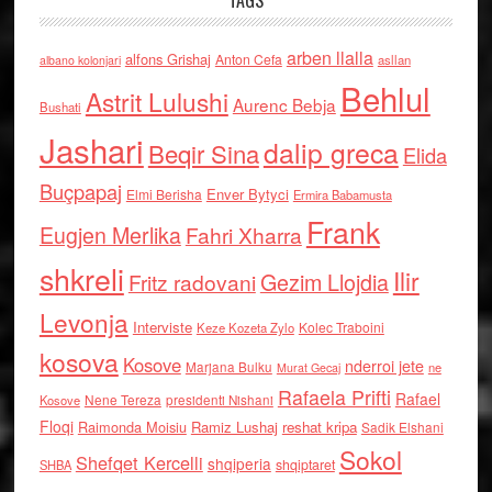
TAGS
arben llalla
alfons Grishaj
Anton Cefa
asllan
albano kolonjari
Behlul
Astrit Lulushi
Aurenc Bebja
Bushati
Jashari
dalip greca
Beqir Sina
Elida
Buçpapaj
Enver Bytyci
Elmi Berisha
Ermira Babamusta
Frank
Eugjen Merlika
Fahri Xharra
shkreli
Ilir
Gezim Llojdia
Fritz radovani
Levonja
Interviste
Kolec Traboini
Keze Kozeta Zylo
kosova
Kosove
nderroi jete
Marjana Bulku
ne
Murat Gecaj
Rafaela Prifti
Rafael
Nene Tereza
Kosove
presidenti Nishani
Floqi
Raimonda Moisiu
Ramiz Lushaj
reshat kripa
Sadik Elshani
Sokol
Shefqet Kercelli
shqiperia
shqiptaret
SHBA