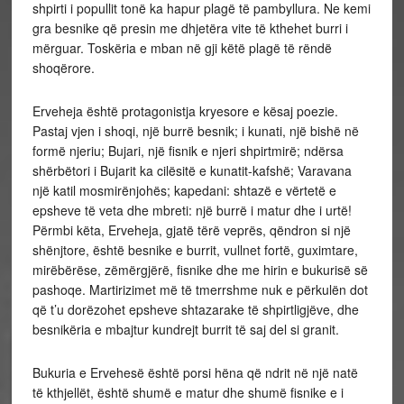
shpirti i popullit tonë ka hapur plagë të pambyllura. Ne kemi
gra besnike që presin me dhjetëra vite të kthehet burri i
mërguar. Toskëria e mban në gji këtë plagë të rëndë
shoqërore.
Erveheja është protagonistja kryesore e kësaj poezie.
Pastaj vjen i shoqi, një burrë besnik; i kunati, një bishë në
formë njeriu; Bujari, një fisnik e njeri shpirtmirë; ndërsa
shërbëtori i Bujarit ka cilësitë e kunatit-kafshë; Varavana
një katil mosmirënjohës; kapedani: shtazë e vërtetë e
epsheve të veta dhe mbreti: një burrë i matur dhe i urtë!
Përmbi këta, Erveheja, gjatë tërë veprës, qëndron si një
shënjtore, është besnike e burrit, vullnet fortë, guximtare,
mirëbërëse, zëmërgjërë, fisnike dhe me hirin e bukurisë së
pashoqe. Martirizimet më të tmerrshme nuk e përkulën dot
që t’u dorëzohet epsheve shtazarake të shpirtligjëve, dhe
besnikëria e mbajtur kundrejt burrit të saj del si granit.
Bukuria e Ervehesë është porsi hëna që ndrit në një natë
të kthjellët, është shumë e matur dhe shumë fisnike e i