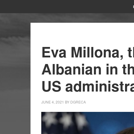
Eva Millona, t
Albanian in th
US administr
JUNE 4, 2021
BY
DGRECA