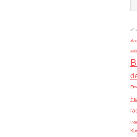
alba
asll
B
d
Env
Fa
ra
Inte
Ko