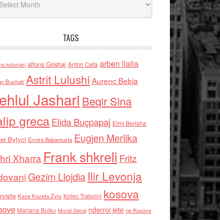
TAGS
arben llalla
alfons Grishaj
Anton Cefa
no kolonjari
Astrit Lulushi
Aurenc Bebja
an Bushati
ehlul Jashari
Beqir Sina
alip greca
Elida Buçpapaj
Elmi Berisha
Eugjen Merlika
er Bytyci
Ermira Babamusta
Frank shkreli
hri Xharra
Fritz
Ilir Levonja
Gezim Llojdia
dovani
kosova
rviste
Kolec Traboini
Keze Kozeta Zylo
sove
nderroi jete
Marjana Bulku
ne Kosove
Murat Gecaj