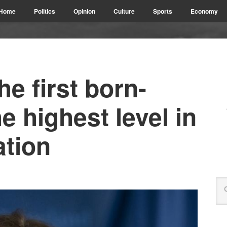
Home
Politics
Opinion
Culture
Sports
Economy
he first born-
e highest level in
ation