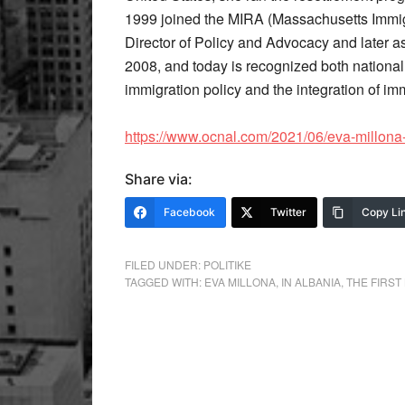
1999 joined the MIRA (Massachusetts Immigr
Director of Policy and Advocacy and later a
2008, and today is recognized both nationall
immigration policy and the integration of im
https://www.ocnal.com/2021/06/eva-millona-f
Share via:
Facebook
Twitter
Copy Li
FILED UNDER:
POLITIKE
TAGGED WITH:
EVA MILLONA
,
IN ALBANIA
,
THE FIRST