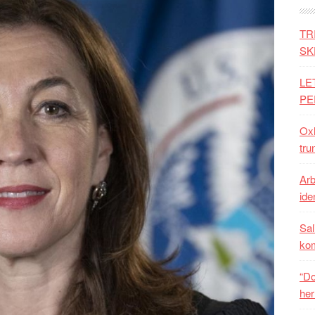
TR
SK
LE
PE
Oxh
tru
Arb
iden
Sal
ko
“Do
her