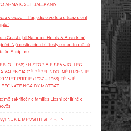
PO ARMATOSET BALLKANI?
za e vlerave – Tragjedia e vërtetë e tranzicionit
iptar
en Coast sjell Nammos Hotels & Resorts në
ipëri: Një destinacion i ri lifestyle merr formë në
ierën Shqiptare
EBLO (1966) / HISTORIA E SPANJOLLES
A VALENCIA QË PËRFUNDOI NË LUSHNJE
29 VJET PRITJE (1937 – 1966) TË NJË
LEFONATE NGA DY MOTRAT
tojmë sakrificën e familjes Lleshi për lirinë e
sovës
AÇI NUK E MPOSHTI SHPIRTIN