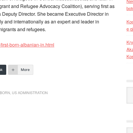
New
ant and Refugee Advocacy Coalition), serving first as
bot
s Deputy Director. She became Executive Director in
y and internationally as an expert and leader in
Kod
e g
migrants and refugees.
Kry
irst-born-albanian-in.html
Aka
Ko
nk
More
Kat
 BORN
,
US ADMINISTRATION
Ark