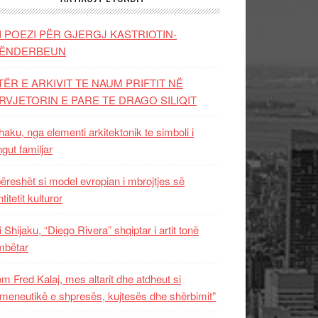
I POEZI PËR GJERGJ KASTRIOTIN-
ËNDERBEUN
TËR E ARKIVIT TE NAUM PRIFTIT NË
RVJETORIN E PARE TE DRAGO SILIQIT
aku, nga elementi arkitektonik te simboli i
ngut familjar
ëreshët si model evropian i mbrojtjes së
titetit kulturor
i Shijaku, “Diego Rivera” shqiptar i artit tonë
mbëtar
m Fred Kalaj, mes altarit dhe atdheut si
meneutikë e shpresës, kujtesës dhe shërbimit”