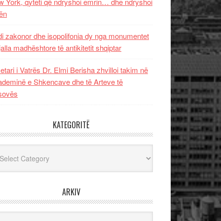
 York, qyteti që ndryshoi emrin… dhe ndryshoi
ën
i zakonor dhe isopolifonia dy nga monumentet
jalla madhështore të antikitetit shqiptar
etari i Vatrës Dr. Elmi Berisha zhvilloi takim në
deminë e Shkencave dhe të Arteve të
sovës
KATEGORITË
egoritë
ARKIV
iv