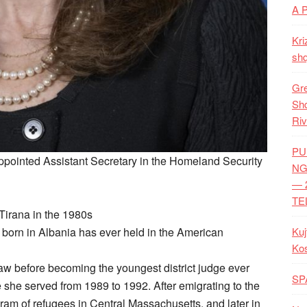
A 
Kri
shq
Gre
Shq
Riv
PU
pointed Assistant Secretary in the Homeland Security
NG
— 
TE
 Tirana in the 1980s
Kuj
n born in Albania has ever held in the American
Ko
 law before becoming the youngest district judge ever
SP
e she served from 1989 to 1992. After emigrating to the
ram of refugees in Central Massachusetts, and later in