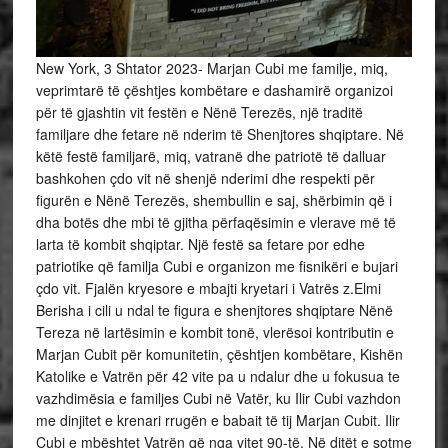
New York, 3 Shtator 2023- Marjan Cubi me familje, miq,
veprimtarë të çështjes kombëtare e dashamirë organizoi
për të gjashtin vit festën e Nënë Terezës, një traditë
familjare dhe fetare në nderim të Shenjtores shqiptare. Në
këtë festë familjarë, miq, vatranë dhe patriotë të dalluar
bashkohen çdo vit në shenjë nderimi dhe respekti për
figurën e Nënë Terezës, shembullin e saj, shërbimin që i
dha botës dhe mbi të
gjitha përfaqësimin e vlerave më të
larta të kombit shqiptar. Një festë sa fetare por edhe
patriotike që familja Cubi e organizon me fisnikëri e bujari
çdo vit. Fjalën kryesore e mbajti kryetari i Vatrës z.Elmi
Berisha i cili u ndal te figura e shenjtores shqiptare Nënë
Tereza në lartësimin e kombit tonë, vlerësoi kontributin e
Marjan Cubit për komunitetin, çështjen kombëtare, Kishën
Katolike e Vatrën për 42 vite pa u ndalur dhe u fokusua te
vazhdimësia e familjes Cubi në Vatër, ku Ilir Cubi vazhdon
me dinjitet e krenari rrugën e babait të tij Marjan Cubit. Ilir
Cubi e mbështet Vatrën që nga vitet 90-të. Në ditët e sotme