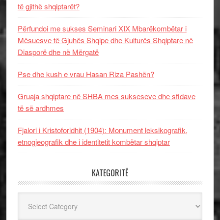
të gjithë shqiptarët?
Përfundoi me sukses Seminari XIX Mbarëkombëtar i
Mësuesve të Gjuhës Shqipe dhe Kulturës Shqiptare në
Diasporë dhe në Mërgatë
Pse dhe kush e vrau Hasan Riza Pashën?
Gruaja shqiptare në SHBA mes sukseseve dhe sfidave
të së ardhmes
Fjalori i Kristoforidhit (1904): Monument leksikografik,
etnogjeografik dhe i identitetit kombëtar shqiptar
KATEGORITË
Kategoritë