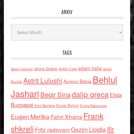
ARKIV
Arkiv
TAGS
arben llalla
alfons Grishaj
Anton Cefa
asllan
albano kolonjari
Behlul
Astrit Lulushi
Aurenc Bebja
Bushati
Jashari
dalip greca
Beqir Sina
Elida
Buçpapaj
Enver Bytyci
Elmi Berisha
Ermira Babamusta
Frank
Eugjen Merlika
Fahri Xharra
shkreli
Ilir
Gezim Llojdia
Fritz radovani