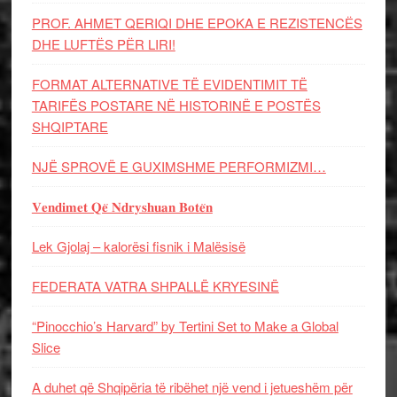
PROF. AHMET QERIQI DHE EPOKA E REZISTENCЁS
DHE LUFTЁS PЁR LIRI!
FORMAT ALTERNATIVE TË EVIDENTIMIT TË
TARIFËS POSTARE NË HISTORINË E POSTËS
SHQIPTARE
NJË SPROVË E GUXIMSHME PERFORMIZMI…
𝐕𝐞𝐧𝐝𝐢𝐦𝐞𝐭 𝐐𝐞̈ 𝐍𝐝𝐫𝐲𝐬𝐡𝐮𝐚𝐧 𝐁𝐨𝐭𝐞̈𝐧
Lek Gjolaj – kalorësi fisnik i Malësisë
FEDERATA VATRA SHPALLË KRYESINË
“Pinocchio’s Harvard” by Tertini Set to Make a Global
Slice
A duhet që Shqipëria të ribëhet një vend i jetueshëm për