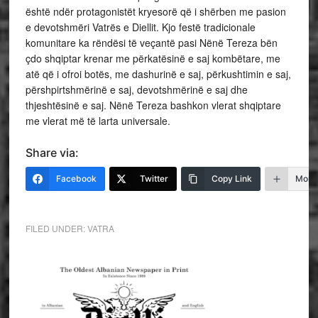
është ndër protagonistët kryesorë që i shërben me pasion
e devotshmëri Vatrës e Diellit. Kjo festë tradicionale
komunitare ka rëndësi të veçantë pasi Nënë Tereza bën
çdo shqiptar krenar me përkatësinë e saj kombëtare, me
atë që i ofroi botës, me dashurinë e saj, përkushtimin e saj,
përshpirtshmërinë e saj, devotshmërinë e saj dhe
thjeshtësinë e saj. Nënë Tereza bashkon vlerat shqiptare
me vlerat më të larta universale.
Share via:
Facebook
Twitter
Copy Link
More
FILED UNDER:
VATRA