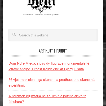
ARTIKUJT E FUNDIT
Dom Ndre Mjeda, sipas dy figurave monumentale të
letrave shqipe, Ernest Koliqit dhe At Gjergj Fishta
36 vjet tranzicion, nga ekonomia prodhuese te ekonomia
e përfitimit
A ndihmon krijimtaria në zbulimin e potencialeve të
fshehura?