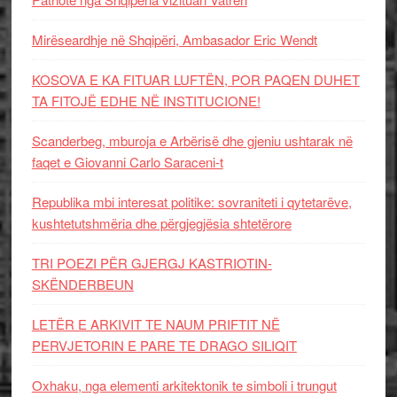
Mirëseardhje në Shqipëri, Ambasador Eric Wendt
KOSOVA E KA FITUAR LUFTËN, POR PAQEN DUHET
TA FITOJË EDHE NË INSTITUCIONE!
Scanderbeg, mburoja e Arbërisë dhe gjeniu ushtarak në
faqet e Giovanni Carlo Saraceni-t
Republika mbi interesat politike: sovraniteti i qytetarëve,
kushtetutshmëria dhe përgjegjësia shtetërore
TRI POEZI PËR GJERGJ KASTRIOTIN-
SKËNDERBEUN
LETËR E ARKIVIT TE NAUM PRIFTIT NË
PERVJETORIN E PARE TE DRAGO SILIQIT
Oxhaku, nga elementi arkitektonik te simboli i trungut