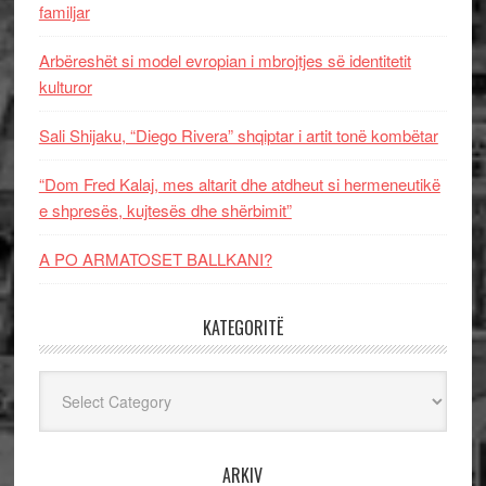
familjar
Arbëreshët si model evropian i mbrojtjes së identitetit
kulturor
Sali Shijaku, “Diego Rivera” shqiptar i artit tonë kombëtar
“Dom Fred Kalaj, mes altarit dhe atdheut si hermeneutikë
e shpresës, kujtesës dhe shërbimit”
A PO ARMATOSET BALLKANI?
KATEGORITË
Kategoritë
ARKIV