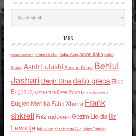
Arkiv
TAGS
arben llalla
alfons Grishaj
Anton Cefa
asllan
albano kolonjari
Behlul
Astrit Lulushi
Aurenc Bebja
Bushati
Jashari
dalip greca
Beqir Sina
Elida
Buçpapaj
Enver Bytyci
Elmi Berisha
Ermira Babamusta
Frank
Eugjen Merlika
Fahri Xharra
shkreli
Ilir
Gezim Llojdia
Fritz radovani
Levonja
Interviste
Kolec Traboini
Keze Kozeta Zylo