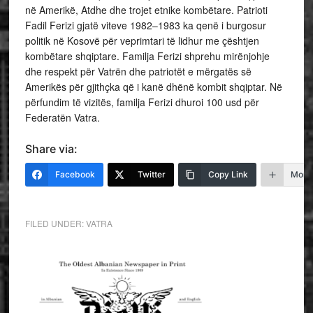
në Amerikë, Atdhe dhe trojet etnike kombëtare. Patrioti
Fadil Ferizi gjatë viteve 1982–1983 ka qenë i burgosur
politik në Kosovë për veprimtari të lidhur me çështjen
kombëtare shqiptare. Familja Ferizi shprehu mirënjohje
dhe respekt për Vatrën dhe patriotët e mërgatës së
Amerikës për gjithçka që i kanë dhënë kombit shqiptar. Në
përfundim të vizitës, familja Ferizi dhuroi 100 usd për
Federatën Vatra.
Share via:
Facebook
Twitter
Copy Link
More
FILED UNDER:
VATRA