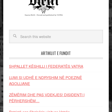
ARTIKUJT E FUNDIT
SHPALLET KËSHILLI I FEDERATËS VATRA
LUMI SI UDHË E NDRYSHIM NË POEZINË
AGOLLIANE
ZËMËRIM DHE PAS VDEKJES! DISIDENTI I
PËRHERSHËM…
Patriotë nga Shqipëria vizituan Vatrën