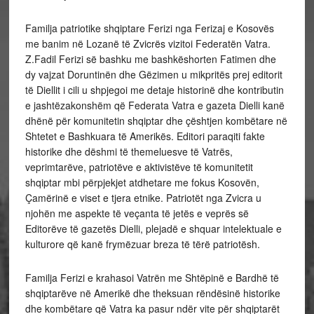
Familja patriotike shqiptare Ferizi nga Ferizaj e Kosovës
me banim në Lozanë të Zvicrës vizitoi Federatën Vatra.
Z.Fadil Ferizi së bashku me bashkëshorten Fatimen dhe
dy vajzat Doruntinën dhe Gëzimen u mikpritës prej editorit
të Diellit i cili u shpjegoi me detaje historinë dhe kontributin
e jashtëzakonshëm që Federata Vatra e gazeta Dielli kanë
dhënë për komunitetin shqiptar dhe çështjen kombëtare në
Shtetet e Bashkuara të Amerikës. Editori paraqiti fakte
historike dhe dëshmi të themeluesve të Vatrës,
veprimtarëve, patriotëve e aktivistëve të komunitetit
shqiptar mbi përpjekjet atdhetare me fokus Kosovën,
Çamërinë e viset e tjera etnike. Patriotët nga Zvicra u
njohën me aspekte të veçanta të jetës e veprës së
Editorëve të gazetës Dielli, plejadë e shquar intelektuale e
kulturore që kanë frymëzuar breza të tërë patriotësh.
Familja Ferizi e krahasoi Vatrën me Shtëpinë e Bardhë të
shqiptarëve në Amerikë dhe theksuan rëndësinë historike
dhe kombëtare që Vatra ka pasur ndër vite për shqiptarët