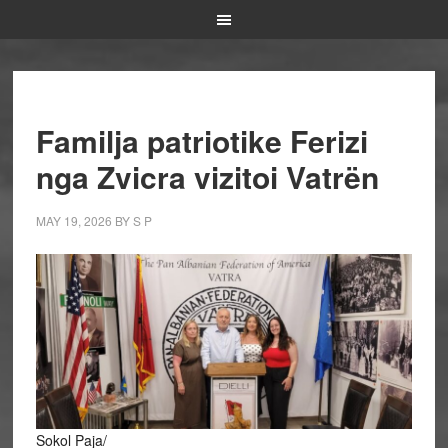
Familja patriotike Ferizi
nga Zvicra vizitoi Vatrën
MAY 19, 2026
BY
S P
Sokol Paja/