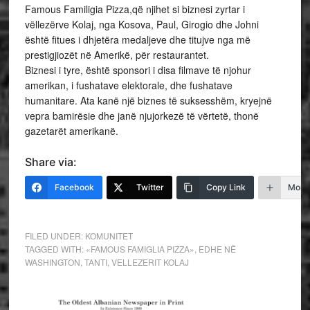
Famous Familigia Pizza,që njihet si biznesi zyrtar i
vëllezërve Kolaj, nga Kosova, Paul, Girogio dhe Johni
është fitues i dhjetëra medaljeve dhe titujve nga më
prestigjiozët në Amerikë, për restaurantet.
Biznesi i tyre, është sponsori i disa filmave të njohur
amerikan, i fushatave elektorale, dhe fushatave
humanitare. Ata kanë një biznes të suksesshëm, kryejnë
vepra bamirësie dhe janë njujorkezë të vërtetë, thonë
gazetarët amerikanë.
Share via:
Facebook
Twitter
Copy Link
More
FILED UNDER:
KOMUNITET
TAGGED WITH:
«FAMOUS FAMIGLIA PIZZA»
,
EDHE NË
WASHINGTON
,
TANTI
,
VELLEZERIT KOLAJ