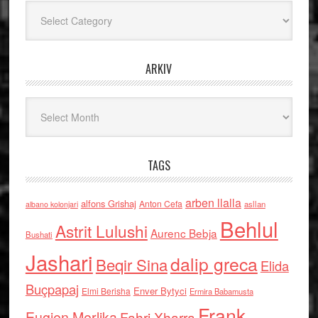
Kategoritë
ARKIV
Arkiv
TAGS
arben llalla
alfons Grishaj
Anton Cefa
asllan
albano kolonjari
Behlul
Astrit Lulushi
Aurenc Bebja
Bushati
Jashari
dalip greca
Beqir Sina
Elida
Buçpapaj
Enver Bytyci
Elmi Berisha
Ermira Babamusta
Frank
Eugjen Merlika
Fahri Xharra