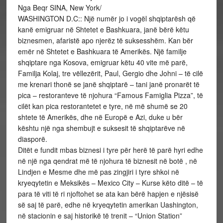
Nga Beqr SINA, New York/
WASHINGTON D.C:: Një numër jo i vogël shqiptarësh që
kanë emigruar në Shtetet e Bashkuara, janë bërë këtu
biznesmen, afaristë apo njerëz të suksesshëm. Kan bër
emër në Shtetet e Bashkuara të Amerikës. Një familje
shqiptare nga Kosova, emigruar këtu 40 vite më parë,
Familja Kolaj, tre vëllezërit, Paul, Gergio dhe Johni – të cilë
me krenari thonë se janë shqiptarë – tani janë pronarët të
pica – restoranteve të njohura “Famous Famiglia Pizza”, të
cilët kan pica restorantetet e tyre, në më shumë se 20
shtete të Amerikës, dhe në Europë e Azi, duke u bër
kështu një nga shembujt e suksesit të shqiptarëve në
diasporë.
Ditët e fundit mbas biznesi i tyre për herë të parë hyri edhe
në një nga qendrat më të njohura të biznesit në botë , në
Lindjen e Mesme dhe më pas zingjiri i tyre shkoi në
kryeqytetin e Meksikës – Mexico City – Kurse këto ditë – të
para të viti të ri njoftohet se ata kan bërë hapjen e njësisë
së saj të parë, edhe në kryeqytetin amerikan Uashington,
në stacionin e saj historikë të trenit – “Union Station”