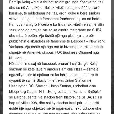
Familja Kolaj – e cila thuhet se emigroi nga Kosova në Itali
dhe se në Amerikë e filloi aktivitetin e saj me 200 dollarë
kursime, të mbledhuar në Itali, erdhi duke u bërë simbas
viteve një nga më të famshmet frechchains pica në botë.
Famous Famiglia Piceria e ka filluar aktivitetin e saj në vitin
1986 dhe që prej atij viti se ka qindra restorante në SHBA
dhe mbarë botën. Ajo është një nga picat zyrtare për
publicitetin e skuadrës së famshme të Bejsbollit – New York
Yankees. Ajo është një nga më të biznesit me rritjen më të
shpejtë në Amerikë, simbas FOX Business Channel nga
Nju Jorku.
Në statusin e saj në facebook pronari i saj Gorgio Kolaj,
shkruan se këtë javë “Famous Famiglia Pizza – është e
ngazëllyer për të njoftuar se ka bërë hapjen më të re të
dyqanit të saj në Stacionin e trenit Union Station në
Uashington DC. Stacioni Union Station, i ndodhur disa
blloqe larg Capitol Hill – Kongresit amerikan dhe Shtëpisë
së Bardhë, është një stacion treni historik në SHBA, i cili u
hap në vitin 1908, dhe sot ky stacion treni për udhetarët
është një nga objektet më të ngarkuara hekurudhore dhe
destinacionet më të vizituara në vend, dhe është vizituar