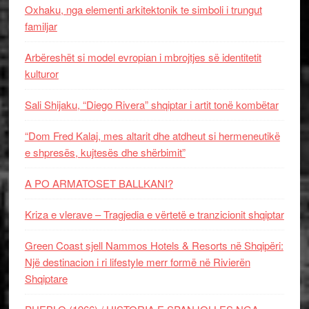
Oxhaku, nga elementi arkitektonik te simboli i trungut
familjar
Arbëreshët si model evropian i mbrojtjes së identitetit
kulturor
Sali Shijaku, “Diego Rivera” shqiptar i artit tonë kombëtar
“Dom Fred Kalaj, mes altarit dhe atdheut si hermeneutikë
e shpresës, kujtesës dhe shërbimit”
A PO ARMATOSET BALLKANI?
Kriza e vlerave – Tragjedia e vërtetë e tranzicionit shqiptar
Green Coast sjell Nammos Hotels & Resorts në Shqipëri:
Një destinacion i ri lifestyle merr formë në Rivierën
Shqiptare