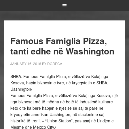
Famous Famiglia Pizza,
tanti edhe në Washington
JANUARY 16, 2016
BY
DGRECA
SHBA: Famous Famiglia Pizza, e vëllezërve Kolaj nga
Kosova, hapin biznesin e tyre, në kryeqytetin e SHBA,
Uashington/
Famous Famiglia Pizza, e vëllezërve Kolaj nga Kosova, një
nga bizneset më të mëdha në botë të industirsë kulinare
këto ditë ka bërë hapjen e njësisë së saj të parë në
kryeqytetin amerikan Uashington, në stacionin e saj
historikë të trenit – “Union Station”, pas asaj në Lindjen e
Mesme dhe Mexico City./