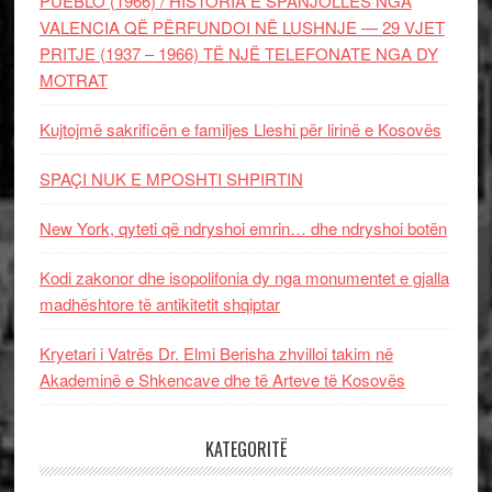
PUEBLO (1966) / HISTORIA E SPANJOLLES NGA
VALENCIA QË PËRFUNDOI NË LUSHNJE — 29 VJET
PRITJE (1937 – 1966) TË NJË TELEFONATE NGA DY
MOTRAT
Kujtojmë sakrificën e familjes Lleshi për lirinë e Kosovës
SPAÇI NUK E MPOSHTI SHPIRTIN
New York, qyteti që ndryshoi emrin… dhe ndryshoi botën
Kodi zakonor dhe isopolifonia dy nga monumentet e gjalla
madhështore të antikitetit shqiptar
Kryetari i Vatrës Dr. Elmi Berisha zhvilloi takim në
Akademinë e Shkencave dhe të Arteve të Kosovës
KATEGORITË