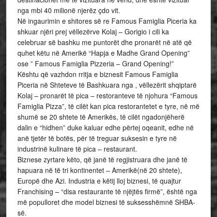
nga mbi 40 milionë njerëz çdo vit.
Në ingaurimin e shitores së re Famous Famiglia Piceria ka
shkuar njëri prej vëllezërve Kolaj – Gorigio i cili ka
celebruar së bashku me puntorët dhe pronarët në atë që
quhet këtu në Amerikë “Hapja e Madhe Grand Opening”
ose ” Famous Famiglia Pizzeria – Grand Opening!”
Kështu që vazhdon rritja e biznesit Famous Famiglia
Piceria në Shteteve të Bashkuara nga , vëllezërit shqiptarë
Kolaj – pronarët të pica – restoranteve të njohura “Famous
Famiglia Pizza”, të cilët kan pica restorantetet e tyre, në më
shumë se 20 shtete të Amerikës, të cilët ngadonjëherë
dalin e “hidhen” duke kaluar edhe përtej oqeanit, edhe në
anë tjetër të botës, për të treguar suksesin e tyre në
industrinë kulinare të pica – restaurant.
Biznese zyrtare këto, që janë të regjistruara dhe janë të
hapuara në të tri kontinentet – Amerikë(në 20 shtete),
Europë dhe Azi. Industria e këtij lloj biznesi, të quajtur
Franchising – “disa restaurante të njëjtës firmë”, është nga
më populloret dhe model biznesi të suksesshëmnë SHBA-
së.