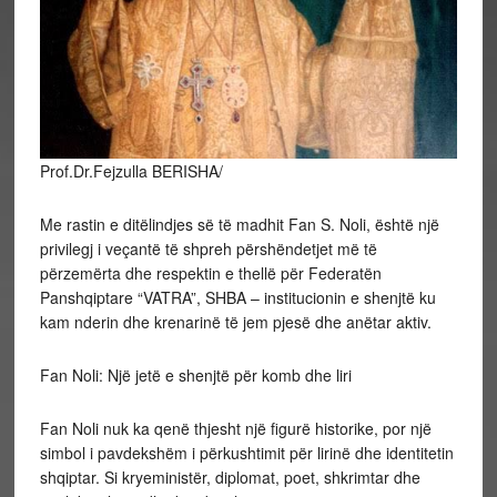
Prof.Dr.Fejzulla BERISHA/
Me rastin e ditëlindjes së të madhit Fan S. Noli, është një
privilegj i veçantë të shpreh përshëndetjet më të
përzemërta dhe respektin e thellë për Federatën
Panshqiptare “VATRA”, SHBA – institucionin e shenjtë ku
kam nderin dhe krenarinë të jem pjesë dhe anëtar aktiv.
Fan Noli: Një jetë e shenjtë për komb dhe liri
Fan Noli nuk ka qenë thjesht një figurë historike, por një
simbol i pavdekshëm i përkushtimit për lirinë dhe identitetin
shqiptar. Si kryeministër, diplomat, poet, shkrimtar dhe