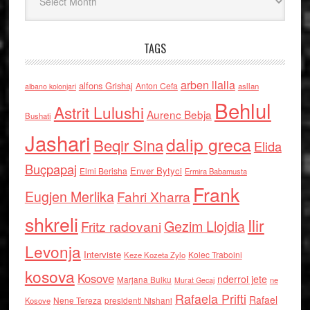
TAGS
arben llalla
alfons Grishaj
Anton Cefa
asllan
albano kolonjari
Behlul
Astrit Lulushi
Aurenc Bebja
Bushati
Jashari
dalip greca
Beqir Sina
Elida
Buçpapaj
Enver Bytyci
Elmi Berisha
Ermira Babamusta
Frank
Eugjen Merlika
Fahri Xharra
shkreli
Ilir
Gezim Llojdia
Fritz radovani
Levonja
Interviste
Kolec Traboini
Keze Kozeta Zylo
kosova
Kosove
nderroi jete
Marjana Bulku
ne
Murat Gecaj
Rafaela Prifti
Rafael
Nene Tereza
Kosove
presidenti Nishani