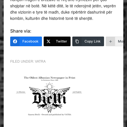
shqiptar në botë. Në këtë ditë, le të nderojmë jetën, veprën
dhe vizionin e tyre të madh, duke ripërtërir dashurinë për
kombin, kulturën dhe historinë tonë të shenjtë.
Share via:
Facebook
Twitter
Copy Link
More
FILED UNDER:
VATRA