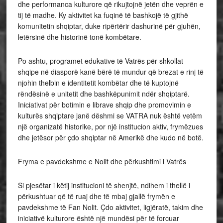
dhe performanca kulturore që rikujtojnë jetën dhe veprën e
tij të madhe. Ky aktivitet ka fuqinë të bashkojë të gjithë
komunitetin shqiptar, duke ripërtërir dashurinë për gjuhën,
letërsinë dhe historinë tonë kombëtare.
Po ashtu, programet edukative të Vatrës për shkollat
shqipe në diasporë kanë bërë të mundur që brezat e rinj të
njohin thelbin e identitetit kombëtar dhe të kuptojnë
rëndësinë e unitetit dhe bashkëpunimit ndër shqiptarë.
Iniciativat për botimin e librave shqip dhe promovimin e
kulturës shqiptare janë dëshmi se VATRA nuk është vetëm
një organizatë historike, por një institucion aktiv, frymëzues
dhe jetësor për çdo shqiptar në Amerikë dhe kudo në botë.
Fryma e pavdekshme e Nolit dhe përkushtimi i Vatrës
Si pjesëtar i këtij institucioni të shenjtë, ndihem i thellë i
përkushtuar që të ruaj dhe të mbaj gjallë frymën e
pavdekshme të Fan Nolit. Çdo aktivitet, ligjëratë, takim dhe
iniciativë kulturore është një mundësi për të forcuar