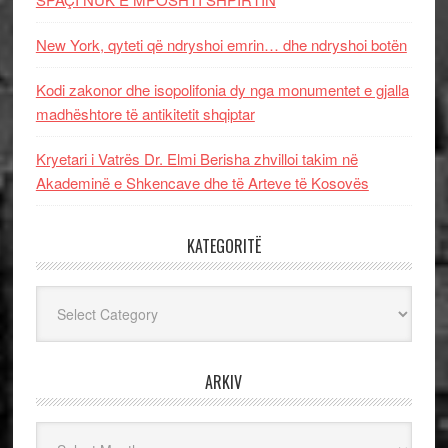
New York, qyteti që ndryshoi emrin… dhe ndryshoi botën
Kodi zakonor dhe isopolifonia dy nga monumentet e gjalla
madhështore të antikitetit shqiptar
Kryetari i Vatrës Dr. Elmi Berisha zhvilloi takim në
Akademinë e Shkencave dhe të Arteve të Kosovës
KATEGORITË
Kategoritë
ARKIV
Arkiv