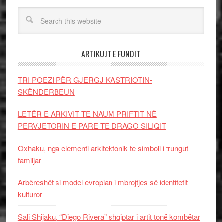
ARTIKUJT E FUNDIT
TRI POEZI PËR GJERGJ KASTRIOTIN-
SKËNDERBEUN
LETËR E ARKIVIT TE NAUM PRIFTIT NË
PERVJETORIN E PARE TE DRAGO SILIQIT
Oxhaku, nga elementi arkitektonik te simboli i trungut
familjar
Arbëreshët si model evropian i mbrojtjes së identitetit
kulturor
Sali Shijaku, “Diego Rivera” shqiptar i artit tonë kombëtar