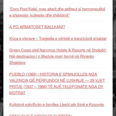
“Dom Fred Kalaj, mes altarit dhe atdheut si hermeneutikë
e shpresës, kujtesës dhe shërbimit”
A PO ARMATOSET BALLKANI?
Kriza e vlerave – Tragjedia e vërtetë e tranzicionit shqiptar
Green Coast sjell Nammos Hotels & Resorts në Shqipëri:
Një destinacion i ri lifestyle merr formë në Rivierën
Shqiptare
PUEBLO (1966) / HISTORIA E SPANJOLLES NGA
VALENCIA QË PËRFUNDOI NË LUSHNJE — 29 VJET
PRITJE (1937 – 1966) TË NJË TELEFONATE NGA DY
MOTRAT
Kujtojmë sakrificën e familjes Lleshi për lirinë e Kosovës
SPAÇI NUK E MPOSHTI SHPIRTIN