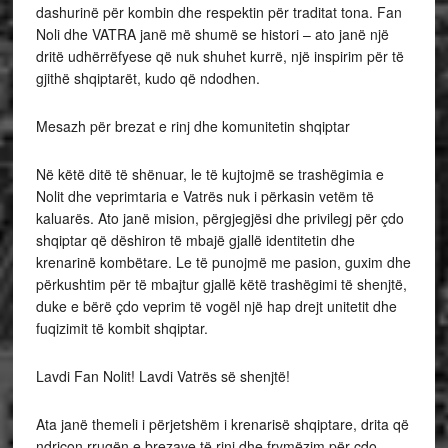
dashurinë për kombin dhe respektin për traditat tona. Fan
Noli dhe VATRA janë më shumë se histori – ato janë një
dritë udhërrëfyese që nuk shuhet kurrë, një inspirim për të
gjithë shqiptarët, kudo që ndodhen.
Mesazh për brezat e rinj dhe komunitetin shqiptar
Në këtë ditë të shënuar, le të kujtojmë se trashëgimia e
Nolit dhe veprimtaria e Vatrës nuk i përkasin vetëm të
kaluarës. Ato janë mision, përgjegjësi dhe privilegj për çdo
shqiptar që dëshiron të mbajë gjallë identitetin dhe
krenarinë kombëtare. Le të punojmë me pasion, guxim dhe
përkushtim për të mbajtur gjallë këtë trashëgimi të shenjtë,
duke e bërë çdo veprim të vogël një hap drejt unitetit dhe
fuqizimit të kombit shqiptar.
Lavdi Fan Nolit! Lavdi Vatrës së shenjtë!
Ata janë themeli i përjetshëm i krenarisë shqiptare, drita që
ndriçon rrugën e brezave të rinj dhe frymëzim për çdo