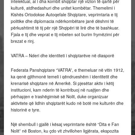
intelektual, ai i dha kombit shqiptar një vizion të qartë për
kulturë, atdhedashuri dhe unitet kombëtar. Themelimi i
Kishës Ortodokse Autoqefale Shqiptare, veprimtaria e tij
politike dhe diplomacia ndërkombëtare janë dëshmi të
përkushtimit të tij për një Shqipëri të lirë dhe të bashkuar.
Fjala e tij dhe veprat e tij mbeten sot burim frymëzimi për
brezat e rinj.
VATRA – Nderi dhe identiteti i shqiptarëve në diasporë
Federata Panshqiptare “VATRA”, e themeluar në vitin 1912,
ka qenë gjithmonë temeli i qëndrueshëm i identitetit dhe
krenarisë shqiptare në Amerikë. Si pjesëtar aktiv i këtij
institucioni, kam nderin të kontribuoj në ruajtjen dhe
përhapjen e trashëgimisë së Nolit, duke organizuar
aktivitete që lidhin shqiptarët kudo në botë me kulturën dhe
historinë e tyre.
Një shembull i gjallë i kësaj veprimtarie është “Dita e Fan
Nolit” në Boston, ku çdo vit zhvillohen ligjërata, ekspozita