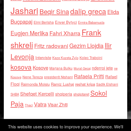
Jashari
dalip greca
Beqir Sina
Elida
Buçpapaj
Enver Bytyci
Elmi Berisha
Ermira Babamusta
Frank
Eugjen Merlika
Fahri Xharra
shkreli
Ilir
Gezim Llojdia
Fritz radovani
Levonja
Interviste
Kolec Traboini
Keze Kozeta Zylo
kosova
Kosove
nderroi jete
Marjana Bulku
ne
Murat Gecaj
Rafaela Prifti
Rafael
Nene Tereza
Kosove
presidenti Nishani
Floqi
Raimonda Moisiu
Ramiz Lushaj
reshat kripa
Sadik Elshani
Sokol
Shefqet Kercelli
shqiperia
shqiptaret
SHBA
Paja
Vatra
Visar Zhiti
Thaci
This website uses cookies to improve your experience. We'll