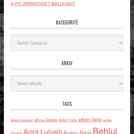
A PO ARMATOSET BALLKANI?
KATEGORITË
Kategoritë
ARKIV
Arkiv
TAGS
arben llalla
alfons Grishaj
Anton Cefa
asllan
albano kolonjari
Behlul
Astrit Lulushi
Aurenc Bebja
Bushati