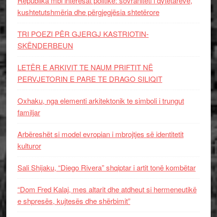
Republika mbi interesat politike: sovraniteti i qytetarëve,
kushtetutshmëria dhe përgjegjësia shtetërore
TRI POEZI PËR GJERGJ KASTRIOTIN-
SKËNDERBEUN
LETËR E ARKIVIT TE NAUM PRIFTIT NË
PERVJETORIN E PARE TE DRAGO SILIQIT
Oxhaku, nga elementi arkitektonik te simboli i trungut
familjar
Arbëreshët si model evropian i mbrojtjes së identitetit
kulturor
Sali Shijaku, “Diego Rivera” shqiptar i artit tonë kombëtar
“Dom Fred Kalaj, mes altarit dhe atdheut si hermeneutikë
e shpresës, kujtesës dhe shërbimit”