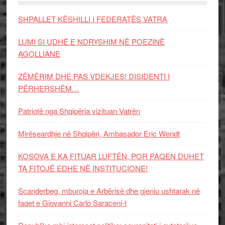
SHPALLET KËSHILLI I FEDERATËS VATRA
LUMI SI UDHË E NDRYSHIM NË POEZINË
AGOLLIANE
ZËMËRIM DHE PAS VDEKJES! DISIDENTI I
PËRHERSHËM…
Patriotë nga Shqipëria vizituan Vatrën
Mirëseardhje në Shqipëri, Ambasador Eric Wendt
KOSOVA E KA FITUAR LUFTËN, POR PAQEN DUHET
TA FITOJË EDHE NË INSTITUCIONE!
Scanderbeg, mburoja e Arbërisë dhe gjeniu ushtarak në
faqet e Giovanni Carlo Saraceni-t