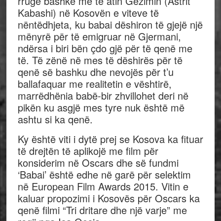
rrugë bashkë me të atin Gëzimin (Astrit
Kabashi) në Kosovën e viteve të
nëntëdhjeta, ku babai dëshiron të gjejë një
mënyrë për të emigruar në Gjermani,
ndërsa i biri bën çdo gjë për të qenë me
të. Të zënë në mes të dëshirës për të
qenë së bashku dhe nevojës për t’u
ballafaquar me realitetin e vështirë,
marrëdhënia babë-bir zhvillohet deri në
pikën ku asgjë mes tyre nuk është më
ashtu si ka qenë.
Ky është viti i dytë prej se Kosova ka fituar
të drejtën të aplikojë me film për
konsiderim në Oscars dhe së fundmi
‘Babai’ është edhe në garë për selektim
në European Film Awards 2015. Vitin e
kaluar propozimi i Kosovës për Oscars ka
qenë filmi “Tri dritare dhe një varje” me