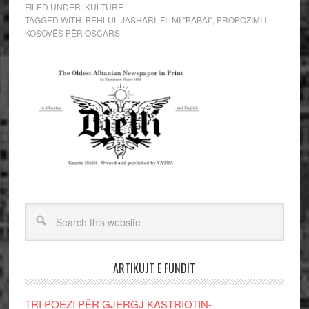
FILED UNDER:
KULTURE
TAGGED WITH:
BEHLUL JASHARI
,
FILMI "BABAI"
,
PROPOZIMI I
KOSOVËS PËR OSCARS
ARTIKUJT E FUNDIT
TRI POEZI PËR GJERGJ KASTRIOTIN-