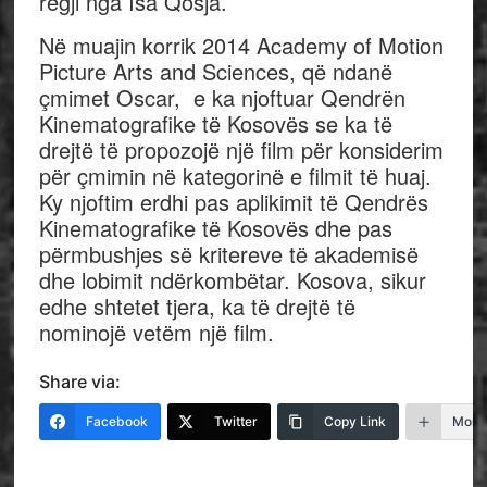
regji nga Isa Qosja.
Në muajin korrik 2014 Academy of Motion
Picture Arts and Sciences, që ndanë
çmimet Oscar, e ka njoftuar Qendrën
Kinematografike të Kosovës se ka të
drejtë të propozojë një film për konsiderim
për çmimin në kategorinë e filmit të huaj.
Ky njoftim erdhi pas aplikimit të Qendrës
Kinematografike të Kosovës dhe pas
përmbushjes së kritereve të akademisë
dhe lobimit ndërkombëtar. Kosova, sikur
edhe shtetet tjera, ka të drejtë të
nominojë vetëm një film.
Share via:
Facebook
Twitter
Copy Link
More