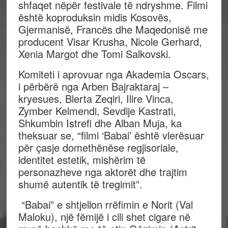
shfaqet nëpër festivale të ndryshme. Filmi
është koproduksin midis Kosovës,
Gjermanisë, Francës dhe Maqedonisë me
producent Visar Krusha, Nicole Gerhard,
Xenia Margot dhe Tomi Salkovski.
Komiteti i aprovuar nga Akademia Oscars,
i përbërë nga Arben Bajraktaraj –
kryesues, Blerta Zeqiri, Ilire Vinca,
Zymber Kelmendi, Sevdije Kastrati,
Shkumbin Istrefi dhe Alban Muja, ka
theksuar se, “filmi ‘Babai’ është vlerësuar
për çasje domethënëse regjisoriale,
identitet estetik, mishërim të
personazheve nga aktorët dhe trajtim
shumë autentik të tregimit”.
“Babai” e shtjellon rrëfimin e Norit (Val
Maloku), një fëmijë i cili shet cigare në