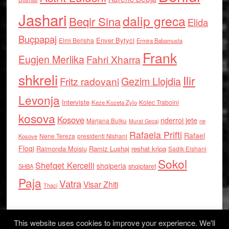
Jashari
dalip greca
Beqir Sina
Elida
Buçpapaj
Enver Bytyci
Elmi Berisha
Ermira Babamusta
Frank
Eugjen Merlika
Fahri Xharra
shkreli
Ilir
Gezim Llojdia
Fritz radovani
Levonja
Interviste
Kolec Traboini
Keze Kozeta Zylo
kosova
Kosove
nderroi jete
Marjana Bulku
ne
Murat Gecaj
Rafaela Prifti
Rafael
Nene Tereza
Kosove
presidenti Nishani
Floqi
Raimonda Moisiu
Ramiz Lushaj
reshat kripa
Sadik Elshani
Sokol
Shefqet Kercelli
shqiperia
shqiptaret
SHBA
Paja
Vatra
Visar Zhiti
Thaci
This website uses cookies to improve your experience. We'll