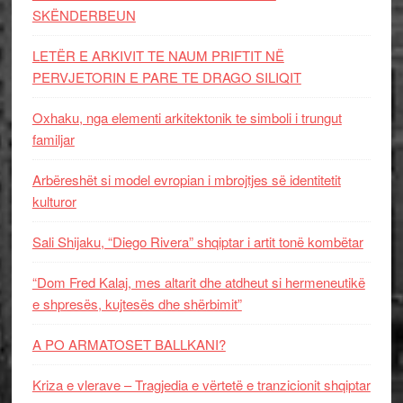
SKËNDERBEUN
LETËR E ARKIVIT TE NAUM PRIFTIT NË
PERVJETORIN E PARE TE DRAGO SILIQIT
Oxhaku, nga elementi arkitektonik te simboli i trungut
familjar
Arbëreshët si model evropian i mbrojtjes së identitetit
kulturor
Sali Shijaku, “Diego Rivera” shqiptar i artit tonë kombëtar
“Dom Fred Kalaj, mes altarit dhe atdheut si hermeneutikë
e shpresës, kujtesës dhe shërbimit”
A PO ARMATOSET BALLKANI?
Kriza e vlerave – Tragjedia e vërtetë e tranzicionit shqiptar