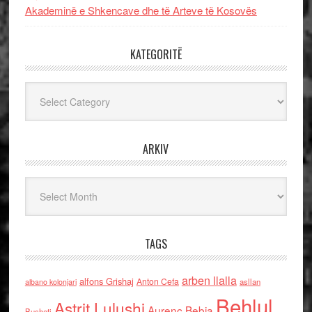
Akademinë e Shkencave dhe të Arteve të Kosovës
KATEGORITË
Kategoritë
ARKIV
Arkiv
TAGS
arben llalla
alfons Grishaj
Anton Cefa
asllan
albano kolonjari
Behlul
Astrit Lulushi
Aurenc Bebja
Bushati