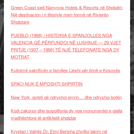
Green Coast sjell Nammos Hotels & Resorts në Shqipëri:
Një destinacion i ri lifestyle merr formë në Rivierën
Shqiptare
PUEBLO (1966) / HISTORIA E SPANJOLLES NGA
VALENCIA QË PËRFUNDOI NË LUSHNJE — 29 VJET
PRITJE (1937 – 1966) TË NJË TELEFONATE NGA DY
MOTRAT
Kujtojmë sakrificën e familjes Lleshi për lirinë e Kosovës
SPAÇI NUK E MPOSHTI SHPIRTIN
New York, qyteti që ndryshoi emrin… dhe ndryshoi botën
Kodi zakonor dhe isopolifonia dy nga monumentet e gjalla
madhështore të antikitetit shqiptar
Kryetari i Vatrës Dr. Elmi Berisha zhvilloi takim në