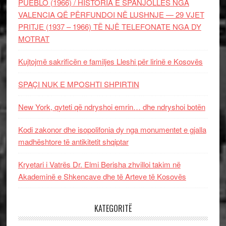
PUEBLO (1966) / HISTORIA E SPANJOLLES NGA
VALENCIA QË PËRFUNDOI NË LUSHNJE — 29 VJET
PRITJE (1937 – 1966) TË NJË TELEFONATE NGA DY
MOTRAT
Kujtojmë sakrificën e familjes Lleshi për lirinë e Kosovës
SPAÇI NUK E MPOSHTI SHPIRTIN
New York, qyteti që ndryshoi emrin… dhe ndryshoi botën
Kodi zakonor dhe isopolifonia dy nga monumentet e gjalla
madhështore të antikitetit shqiptar
Kryetari i Vatrës Dr. Elmi Berisha zhvilloi takim në
Akademinë e Shkencave dhe të Arteve të Kosovës
KATEGORITË