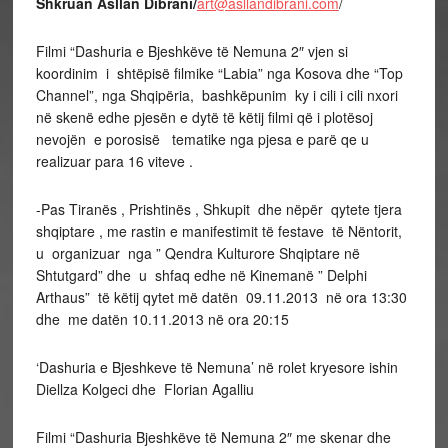
Shkruan Asllan Dibrani/
art@asllandibrani.com
/
Filmi “Dashuria e Bjeshkëve të Nemuna 2″ vjen si
koordinim i shtëpisë filmike “Labia” nga Kosova dhe “Top
Channel”, nga Shqipëria, bashkëpunim ky i cili i cili nxori
në skenë edhe pjesën e dytë të këtij filmi që i plotësoj
nevojën e porosisë tematike nga pjesa e parë qe u
realizuar para 16 viteve .
-Pas Tiranës , Prishtinës , Shkupit dhe nëpër qytete tjera
shqiptare , me rastin e manifestimit të festave të Nëntorit,
u organizuar nga ” Qendra Kulturore Shqiptare në
Shtutgard” dhe u shfaq edhe në Kinemanë ” Delphi
Arthaus” të këtij qytet më datën 09.11.2013 në ora 13:30
dhe me datën 10.11.2013 në ora 20:15
‘Dashuria e Bjeshkeve të Nemuna’ në rolet kryesore ishin
Diellza Kolgeci dhe Florian Agalliu
Filmi “Dashuria Bjeshkëve të Nemuna 2″ me skenar dhe