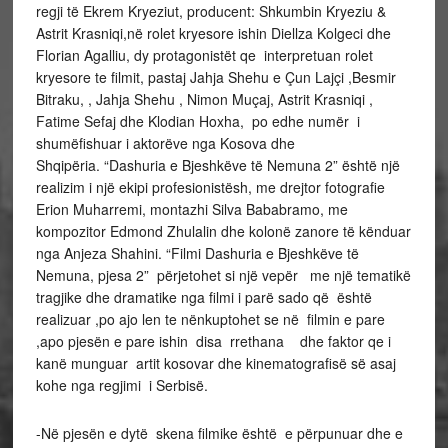
regji të Ekrem Kryeziut, producent: Shkumbin Kryeziu &
Astrit Krasniqi,në rolet kryesore ishin Diellza Kolgeci dhe
Florian Agalliu, dy protagonistët qe interpretuan rolet
kryesore te filmit, pastaj Jahja Shehu e Çun Lajçi ,Besmir
Bitraku, , Jahja Shehu , Nimon Muçaj, Astrit Krasniqi ,
Fatime Sefaj dhe Klodian Hoxha, po edhe numër i
shumëfishuar i aktorëve nga Kosova dhe
Shqipëria. “Dashuria e Bjeshkëve të Nemuna 2” është një
realizim i një ekipi profesionistësh, me drejtor fotografie
Erion Muharremi, montazhi Silva Bababramo, me
kompozitor Edmond Zhulalin dhe kolonë zanore të kënduar
nga Anjeza Shahini. “Filmi Dashuria e Bjeshkëve të
Nemuna, pjesa 2” përjetohet si një vepër me një tematikë
tragjike dhe dramatike nga filmi i parë sado që është
realizuar ,po ajo len te nënkuptohet se në filmin e pare
,apo pjesën e pare ishin disa rrethana dhe faktor qe i
kanë munguar artit kosovar dhe kinematografisë së asaj
kohe nga regjimi i Serbisë.
-Në pjesën e dytë skena filmike është e përpunuar dhe e