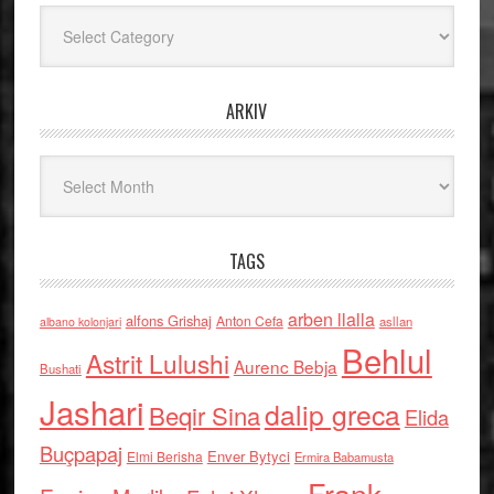
Kategoritë
ARKIV
Arkiv
TAGS
arben llalla
alfons Grishaj
Anton Cefa
asllan
albano kolonjari
Behlul
Astrit Lulushi
Aurenc Bebja
Bushati
Jashari
dalip greca
Beqir Sina
Elida
Buçpapaj
Enver Bytyci
Elmi Berisha
Ermira Babamusta
Frank