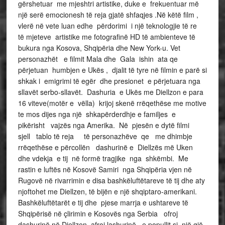
gërshetuar me mjeshtri artistike, duke e frekuentuar më
një serë emocionesh të reja gjatë shfaqjes .Në këtë film ,
vlerë në vete luan edhe përdorimi i një teknologjie të re
të mjeteve artistike me fotografinë HD të ambienteve të
bukura nga Kosova, Shqipëria dhe New York-u. Vet
personazhët e filmit Mala dhe Gala ishin ata qe
përjetuan humbjen e Ukës , djalit të tyre në filmin e parë si
shkak i emigrimi të egër dhe presionet e përjetuara nga
sllavët serbo-sllavët. Dashuria e Ukës me Diellzon e para
16 viteve(motër e vëlla) krijoj skenë rrëqethëse me motive
te mos dijes nga një shkapërderdhje e familjes e
pikërisht vajzës nga Amerika. Në pjesën e dytë filmi
sjell tablo të reja të personazhëve qe me dhimbje
rrëqethëse e përcollën dashurinë e Diellzës më Uken
dhe vdekja e tij në formë tragjike nga shkëmbi. Me
rastin e luftës në Kosovë Samiri nga Shqipëria vjen në
Rugovë në rivarrimin e disa bashkëluftëtareve të tij dhe aty
njoftohet me Diellzen, të bijën e një shqiptaro-amerikani.
Bashkëluftëtarët e tij dhe pjese marrja e ushtareve të
Shqipërisë në çlirimin e Kosovës nga Serbia ofroj
dashurinë në Diellzen ,afroj lashurinë e popullit si një gjë