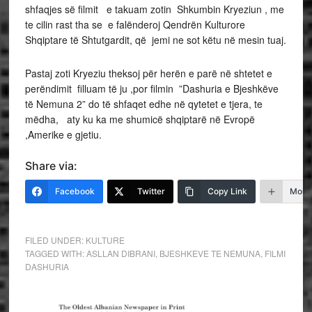
shfaqjes së filmit e takuam zotin Shkumbin Kryeziun , me
te cilin rast tha se e falënderoj Qendrën Kulturore
Shqiptare të Shtutgardit, që jemi ne sot këtu në mesin tuaj.
Pastaj zoti Kryeziu theksoj për herën e parë në shtetet e
perëndimit filluam të ju ,por filmin ”Dashuria e Bjeshkëve
të Nemuna 2” do të shfaqet edhe në qytetet e tjera, te
mëdha, aty ku ka me shumicë shqiptarë në Evropë
,Amerike e gjetiu.
Share via:
Facebook
Twitter
Copy Link
More
FILED UNDER:
KULTURE
TAGGED WITH:
ASLLAN DIBRANI
,
BJESHKEVE TE NEMUNA
,
FILMI
DASHURIA