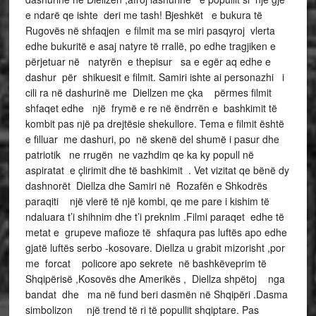
e ndarë qe ishte deri me tash! Bjeshkët e bukura të
Rugovës në shfaqjen e filmit ma se miri pasqyroj vlerta
edhe bukuritë e asaj natyre të rrallë, po edhe tragjiken e
përjetuar në natyrën e thepisur sa e egër aq edhe e
dashur për shikuesit e filmit. Samiri ishte ai personazhi i
cili ra në dashurinë me Diellzen me çka përmes filmit
shfaqet edhe një frymë e re në ëndrrën e bashkimit të
kombit pas një pa drejtësie shekullore. Tema e filmit është
e filluar me dashuri, po në skenë del shumë i pasur dhe
patriotik ne rrugën ne vazhdim qe ka ky popull në
aspiratat e çlirimit dhe të bashkimit . Vet vizitat qe bënë dy
dashnorët Diellza dhe Samiri në Rozafën e Shkodrës
paraqiti një vlerë të një kombi, qe me pare i kishim të
ndaluara t’i shihnim dhe t’i preknim .Filmi paraqet edhe të
metat e grupeve mafioze të shfaqura pas luftës apo edhe
gjatë luftës serbo -kosovare. Diellza u grabit mizorisht ,por
me forcat policore apo sekrete në bashkëveprim të
Shqipërisë ,Kosovës dhe Amerikës , Diellza shpëtoj nga
bandat dhe ma në fund beri dasmën në Shqipëri .Dasma
simbolizon një trend të ri të popullit shqiptare. Pas