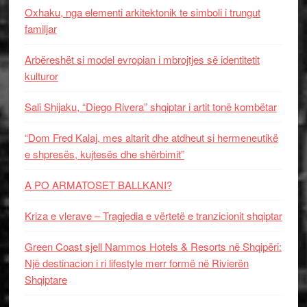
Oxhaku, nga elementi arkitektonik te simboli i trungut
familjar
Arbëreshët si model evropian i mbrojtjes së identitetit
kulturor
Sali Shijaku, “Diego Rivera” shqiptar i artit tonë kombëtar
“Dom Fred Kalaj, mes altarit dhe atdheut si hermeneutikë
e shpresës, kujtesës dhe shërbimit”
A PO ARMATOSET BALLKANI?
Kriza e vlerave – Tragjedia e vërtetë e tranzicionit shqiptar
Green Coast sjell Nammos Hotels & Resorts në Shqipëri:
Një destinacion i ri lifestyle merr formë në Rivierën
Shqiptare