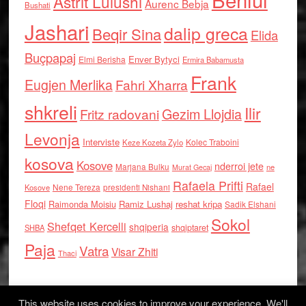
Astrit Lulushi
Aurenc Bebja
Bushati
Jashari
dalip greca
Beqir Sina
Elida
Buçpapaj
Enver Bytyci
Elmi Berisha
Ermira Babamusta
Frank
Eugjen Merlika
Fahri Xharra
shkreli
Ilir
Gezim Llojdia
Fritz radovani
Levonja
Interviste
Kolec Traboini
Keze Kozeta Zylo
kosova
Kosove
nderroi jete
Marjana Bulku
ne
Murat Gecaj
Rafaela Prifti
Rafael
Nene Tereza
Kosove
presidenti Nishani
Floqi
Raimonda Moisiu
Ramiz Lushaj
reshat kripa
Sadik Elshani
Sokol
Shefqet Kercelli
shqiperia
shqiptaret
SHBA
Paja
Vatra
Visar Zhiti
Thaci
This website uses cookies to improve your experience. We'll