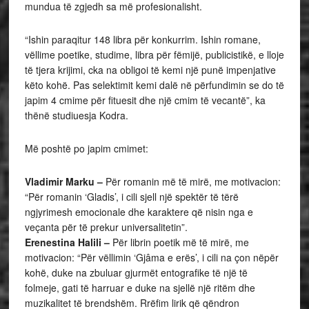
mundua të zgjedh sa më profesionalisht.
“Ishin paraqitur 148 libra për konkurrim. Ishin romane,
vëllime poetike, studime, libra për fëmijë, publicistikë, e lloje
të tjera krijimi, cka na obligoi të kemi një punë impenjative
këto kohë. Pas selektimit kemi dalë në përfundimin se do të
japim 4 cmime për fituesit dhe një cmim të vecantë”, ka
thënë studiuesja Kodra.
Më poshtë po japim cmimet:
Vladimir Marku –
Për romanin më të mirë, me motivacion:
“Për romanin ‘Gladis’, i cili sjell një spektër të tërë
ngjyrimesh emocionale dhe karaktere që nisin nga e
veçanta për të prekur universalitetin”.
Erenestina Halili –
Për librin poetik më të mirë, me
motivacion: “Për vëllimin ‘Gjâma e erës’, i cili na çon nëpër
kohë, duke na zbuluar gjurmët entografike të një të
folmeje, gati të harruar e duke na sjellë një ritëm dhe
muzikalitet të brendshëm. Rrëfim lirik që qëndron