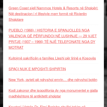
Green Coast sjell Nammos Hotels & Resorts në Shqipëri:
Një destinacion i ri lifestyle merr formë në Rivierën
Shqiptare
PUEBLO (1966) / HISTORIA E SPANJOLLES NGA
VALENCIA QË PËRFUNDOI NË LUSHNJE — 29 VJET
PRITJE (1937 – 1966) TË NJË TELEFONATE NGA DY
MOTRAT
Kujtojmë sakrificën e familjes Lleshi për lirinë e Kosovës
SPAÇI NUK E MPOSHTI SHPIRTIN
New York, qyteti që ndryshoi emrin… dhe ndryshoi botën
Kodi zakonor dhe isopolifonia dy nga monumentet e gjalla
madhështore të antikitetit shqiptar
Kryetari i Vatrës Dr. Elmi Berisha zhvilloi takim në