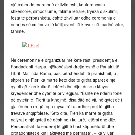
një axhende maratonë aktivitetesh, konferencash
shkencore, simpoziume, takime letrare, tryeza diskutimi,
festa te përbashkëta, është zhvilluar edhe ceremonia e
ndarjes së cmimeve të këtij eventi të kthyer në madhështor,
tanimë.
Në ceremoninë e organizuar me këtë rast, presidentja e
Fondacionit Harpa,
njëkohësisht drejtoreshë e Panairit të
Librit
,Majlinda Rama, pasi përshëndeti të pranishmit, u
shpreh se Fieri ka marrë këto ditë të gjitha tiparet e një
qyteti që zien kulturë, letërsi dhe dije, duke e kthyer
kryeqender dhe qytet të privilegjuar. “Është në nderin tonë
që qytetin e Fierit ta kthejmë, disa ditë në vit, në qytet që i
gjallërohen rrugët nga mysafirët e ardhur prej të gjitha
trevave shqipfolëse. Këto ditë, Fieri ka marrë të gjitha
ngjyrat e një qyteti që dëshmon kulturë, letërsi dhe dije.
Personalisht, falenderoj të gjithë bashkëpunëtorët dhe
protagonistët e këtij aktiviteti me përmasa”, – ka vijuar