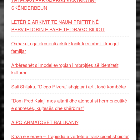
TRI POEZI PËR GJERGJ KASTRIOTIN-
SKËNDERBEUN
LETËR E ARKIVIT TE NAUM PRIFTIT NË
PERVJETORIN E PARE TE DRAGO SILIQIT
Oxhaku, nga elementi arkitektonik te simboli i trungut
familjar
Arbëreshët si model evropian i mbrojtjes së identitetit
kulturor
Sali Shijaku, “Diego Rivera” shqiptar i artit tonë kombëtar
“Dom Fred Kalaj, mes altarit dhe atdheut si hermeneutikë
e shpresës, kujtesës dhe shërbimit”
A PO ARMATOSET BALLKANI?
Kriza e vlerave – Tragjedia e vërtetë e tranzicionit shqiptar