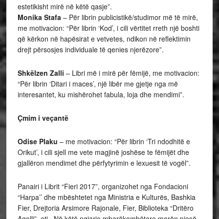
estetikisht mirë në këtë qasje”.
Monika Stafa
– Për librin publicistikë/studimor më të mirë,
me motivacion: “Për librin ‘Kod’, i cili vërtitet rreth një boshti
që kërkon në hapësirat e vetvetes, ndikon në reflektimin
drejt përsosjes individuale të qenies njerëzore”.
Shkëlzen Zalli
– Libri më i mirë për fëmijë, me motivacion:
“Për librin ‘Ditari i maces’, një libër me gjetje nga më
interesantet, ku mishërohet fabula, loja dhe mendimi”.
Çmim i veçantë
Odise Plaku
– me motivacion: “Për librin ‘Tri ndodhitë e
Orikut’, i cili sjell me vete magjinë joshëse te fëmijët dhe
gjallëron mendimet dhe përfytyrimin e lexuesit të vogël”.
Panairi i Librit “Fieri 2017”, organizohet nga Fondacioni
“Harpa’’ dhe mbështetet nga Ministria e Kulturës, Bashkia
Fier, Drejtoria Arsimore Rajonale, Fier, Biblioteka “Dritëro
Agolli”, etj. Në këtë ngjarje mbarëkombëtare morën pjesë