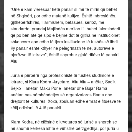
“Unë e kam vlerësuar këtë panair si më të mirin që bëhet
në Shqipëri, por edhe matanë kufijve. Është mbreslënës,
gjithëpërfshirës, i larmishëm, befasues, serioz, me
standarde, prandaj Majlindës meriton t’i thuhet faleminderit
që po bën atë që s’po e bëjmë dot të gjitha ne institucionet
shkencore apo edhe të tjera institucione të fushës së librit.
Ky panair është kthyer në pelegrinazh të ne, autorëve e
njerëzve të letrave”, është shprehur gjatë ditëve të panairit
Aliu.
Juria e përbërë nga profesionistë të fushës studimore e
letrare, si Klara Kodra -kryetare, Aliu Aliu – anëtar, Sadik
Bejko – anëtar, Maku Pone- anëtar dhe Bujar Rama-
anëtar, pas përshëndetjes së organizatores Rama dhe
drejtorit të kulturës, Xoxa, zbuluan edhe emrat e fituesve të
këtij edicioni të 4 të panairit.
Klara Kodra, në cilësinë e kryetares së jurisë u shpreh se
në shumë kërkesa ishte e vëhstirë përzgjedhja, por juria u