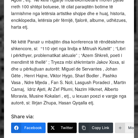
rreth 100 shtëpi botuese, të cilat paraqitën botime të
larmishme nga letërsia artistike shqipe dhe e huaj, historia,
enciklopedia, letërsia për fëmijë, fjalorë, albume, udhëzues,
harta etj.
Në këtë Panair u mbajtën disa konferenca të rëndësishme
shkencore, si: “110 vjet nga lindja e Mitrush Kutelit” ; “Libri
i përkthyer, problematikat aktuale” ; “Azem Shkreli, poeti i
mendimit të thellë” ; Tryeza mbi shkrimtarin Jakov Xoxa, si
dhe u përkujtuan autorët: Miguel de Servantes , Johan
Gëte , Henri Hajne, Viktor Hygo, Sharl Bodler , Pashko
Vasa , Ndre Mjeda , Fan S. Noli, Lasgush Poradeci , Martin
Camaj, Idriz Ajeti, At Zef Pllumi, Nazim Hikmet, Alberto
Moravia, Musine Kokalari , etj., u lexuan poezi e vargje nga
autorë, si: Ilirjan Zhupa, Hasan Qyqalla etj.
Share via:
Facebook
Twitter
Copy Link
More