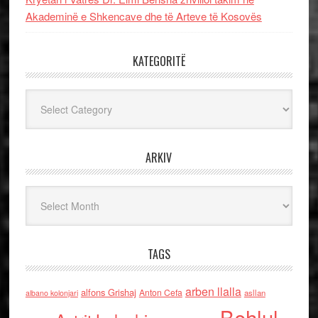
Akademinë e Shkencave dhe të Arteve të Kosovës
KATEGORITË
Kategoritë
ARKIV
Arkiv
TAGS
arben llalla
alfons Grishaj
Anton Cefa
asllan
albano kolonjari
Behlul