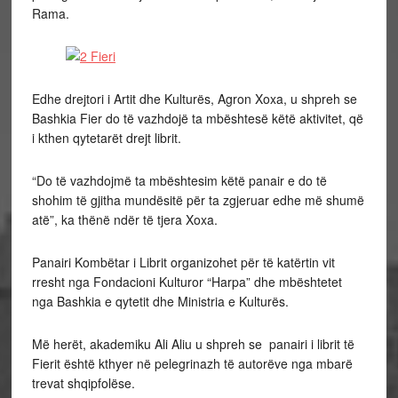
Rama.
Edhe drejtori i Artit dhe Kulturës, Agron Xoxa, u shpreh se
Bashkia Fier do të vazhdojë ta mbështesë këtë aktivitet, që
i kthen qytetarët drejt librit.
“Do të vazhdojmë ta mbështesim këtë panair e do të
shohim të gjitha mundësitë për ta zgjeruar edhe më shumë
atë”, ka thënë ndër të tjera Xoxa.
Panairi Kombëtar i Librit organizohet për të katërtin vit
rresht nga Fondacioni Kulturor “Harpa” dhe mbështetet
nga Bashkia e qytetit dhe Ministria e Kulturës.
Më herët, akademiku Ali Aliu u shpreh se panairi i librit të
Fierit është kthyer në pelegrinazh të autorëve nga mbarë
trevat shqipfolëse.