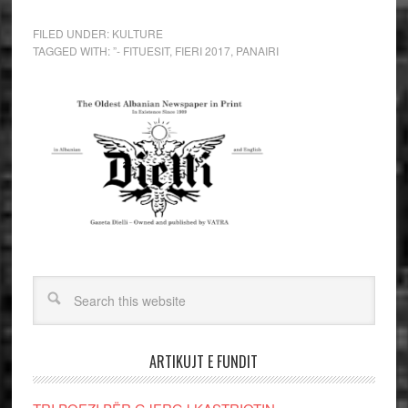
FILED UNDER:
KULTURE
TAGGED WITH:
”- FITUESIT
,
FIERI 2017
,
PANAIRI
ARTIKUJT E FUNDIT