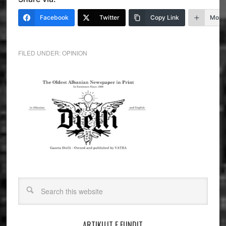
Facebook
Twitter
Copy Link
More
FILED UNDER:
OPINION
ARTIKUJT E FUNDIT