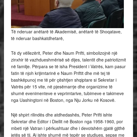
Të nderuar anëtarë të Akademisë, anëtarë të Shoqatave,
të nderuar bashkatdhetarë,
Të dy vëllezërit, Peter dhe Naum Prifti, simbolizojnë një
zinxhir të vazhdueshmërisë së dijes, talentit dhe patriotizmit
në familje. Përpara se të isha President i Vatrës, kam pasur
fatin të njoh krijimtarinë e Naum Priftit dhe më tej të
bashkëpunoj me të për çështjen shqiptare si Sekretar i
Vatrës për 15 vite, në pjesëmarrje dhe organizime të
shumë evenimenteve e veprimtarive, tubimeve e takimeve
nga Uashingtoni në Boston, nga Nju Jorku në Kosovë.
Një shpirt rilindës dhe atdhedashës, Peter Prifti ishte
Sekretar dhe Editor i Diellit në Boston nga 1958-1960, por
mbeti një Vatran i përkushtuar dhe i devotshëm gjatë gjithë
jetës së tij. Ai ishte shumë më tepër se studiues, sepse me