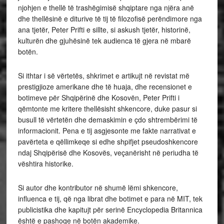
njohjen e thellë të trashëgimisë shqiptare nga njëra anë
dhe thellësinë e diturive të tij të filozofisë perëndimore nga
ana tjetër, Peter Prifti e sillte, si askush tjetër, historinë,
kulturën dhe gjuhësinë tek audienca të gjera në mbarë
botën.
Si ithtar i së vërtetës, shkrimet e artikujt në revistat më
prestigjioze amerikane dhe të huaja, dhe recensionet e
botimeve për Shqipërinë dhe Kosovën, Peter Prifti i
qëmtonte me kritere thellësisht shkencore, duke pasur si
busull të vërtetën dhe demaskimin e çdo shtrembërimi të
informacionit. Pena e tij asgjesonte me fakte narrativat e
pavërteta e qëllimkeqe si edhe shpifjet pseudoshkencore
ndaj Shqipërisë dhe Kosovës, veçanërisht në periudha të
vështira historike.
Si autor dhe kontributor në shumë lëmi shkencore,
influenca e tij, që nga librat dhe botimet e para në MIT, tek
publicistika dhe kapitujt për serinë Encyclopedia Britannica
është e pashoqe në botën akademike.