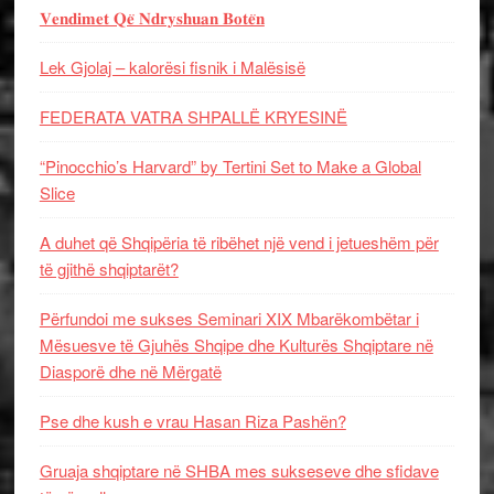
𝐕𝐞𝐧𝐝𝐢𝐦𝐞𝐭 𝐐𝐞̈ 𝐍𝐝𝐫𝐲𝐬𝐡𝐮𝐚𝐧 𝐁𝐨𝐭𝐞̈𝐧
Lek Gjolaj – kalorësi fisnik i Malësisë
FEDERATA VATRA SHPALLË KRYESINË
“Pinocchio’s Harvard” by Tertini Set to Make a Global
Slice
A duhet që Shqipëria të ribëhet një vend i jetueshëm për
të gjithë shqiptarët?
Përfundoi me sukses Seminari XIX Mbarëkombëtar i
Mësuesve të Gjuhës Shqipe dhe Kulturës Shqiptare në
Diasporë dhe në Mërgatë
Pse dhe kush e vrau Hasan Riza Pashën?
Gruaja shqiptare në SHBA mes sukseseve dhe sfidave