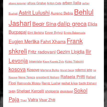
arben llalla
alfons Grishaj
Anton Cefa
asllan
albano kolonjari
Behlul
Astrit Lulushi
Aurenc Bebja
Bushati
Jashari
dalip greca
Beqir Sina
Elida
Buçpapaj
Enver Bytyci
Elmi Berisha
Ermira Babamusta
Frank
Eugjen Merlika
Fahri Xharra
shkreli
Ilir
Gezim Llojdia
Fritz radovani
Levonja
Interviste
Kolec Traboini
Keze Kozeta Zylo
kosova
Kosove
nderroi jete
Marjana Bulku
ne
Murat Gecaj
Rafaela Prifti
Rafael
Nene Tereza
Kosove
presidenti Nishani
Floqi
Raimonda Moisiu
Ramiz Lushaj
reshat kripa
Sadik Elshani
Sokol
Shefqet Kercelli
shqiperia
shqiptaret
SHBA
Paja
Vatra
Visar Zhiti
Thaci