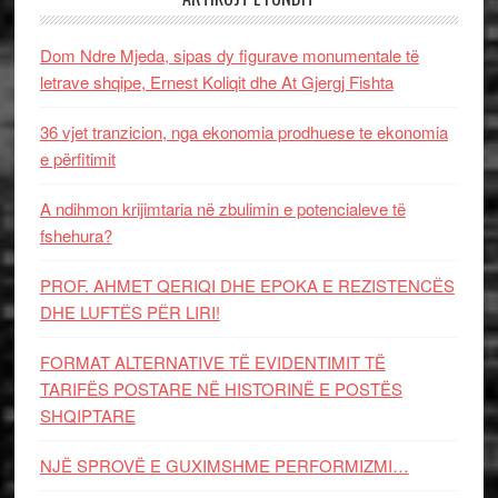
Dom Ndre Mjeda, sipas dy figurave monumentale të
letrave shqipe, Ernest Koliqit dhe At Gjergj Fishta
36 vjet tranzicion, nga ekonomia prodhuese te ekonomia
e përfitimit
A ndihmon krijimtaria në zbulimin e potencialeve të
fshehura?
PROF. AHMET QERIQI DHE EPOKA E REZISTENCЁS
DHE LUFTЁS PЁR LIRI!
FORMAT ALTERNATIVE TË EVIDENTIMIT TË
TARIFËS POSTARE NË HISTORINË E POSTËS
SHQIPTARE
NJË SPROVË E GUXIMSHME PERFORMIZMI…