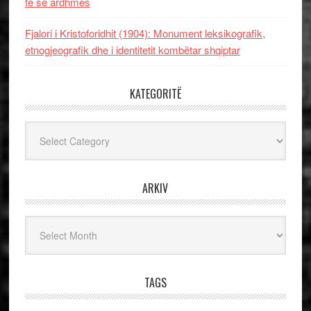
të së ardhmes
Fjalori i Kristoforidhit (1904): Monument leksikografik,
etnogjeografik dhe i identitetit kombëtar shqiptar
KATEGORITË
Kategoritë
ARKIV
Arkiv
TAGS