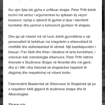
Kur vjen fjala tek gjuha e unifikuar shqipe, Peter Prifti është
burimi më serioz i argumenteve ku spikasin dy veçori
kryesore: njohja e njësimit të gjuhës si tipar i identitetit
kombëtar dhe parimet e kohezionit gjuhësor të shqipes.
Dhe ajo që mbetet më në fund, është gjurmëlënia e një
personaliteti të farkëtuar me integritetin e shkencëtarit të
mirëfilltë dhe atdhedashësit të vërtetë. Një bashkëpunëtor i
besuar i Fan Nolit dhe ithtar i idealeve të larta kombëtare, i
orientuar kah metodologjia shkencore, Peter Prifti ndërtoi
themelet e Studimeve Shqipe në Amerikë dhe më gjerë,
dhe si i tillë i dha historisë së shqiptarëve hapësirë të
dëgjohej dhe respektohej në mbarë botën.
Faleminderit Akademisë së Shkencave të Shqipërisë që po
e respekton këtë gjigand të studimeve shqipe dhe të
Albanologjisë.
Share via: