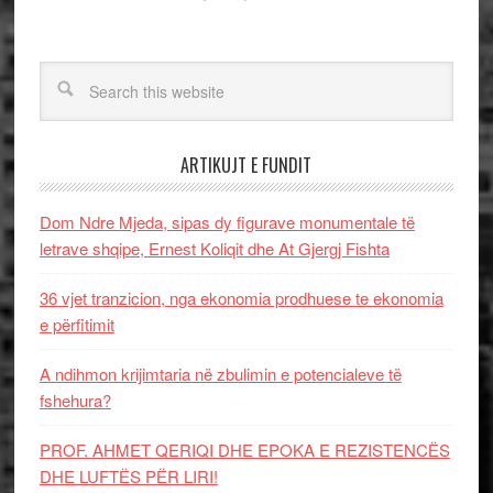
ARTIKUJT E FUNDIT
Dom Ndre Mjeda, sipas dy figurave monumentale të
letrave shqipe, Ernest Koliqit dhe At Gjergj Fishta
36 vjet tranzicion, nga ekonomia prodhuese te ekonomia
e përfitimit
A ndihmon krijimtaria në zbulimin e potencialeve të
fshehura?
PROF. AHMET QERIQI DHE EPOKA E REZISTENCЁS
DHE LUFTЁS PЁR LIRI!