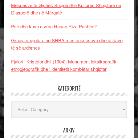
Mësuesve të Gjuhës Shqipe dhe Kulturës Shqiptare në
Diasporë dhe në Mërgatë
Pse dhe kush e vrau Hasan Riza Pashën?
Gruaja shqiptare në SHBA mes sukseseve dhe sfidave
të së ardhmes
Fjalori i Kristoforidhit (1904): Monument leksikografik,
etnogjeografik dhe i identitetit kombëtar shqiptar
KATEGORITË
Kategoritë
ARKIV