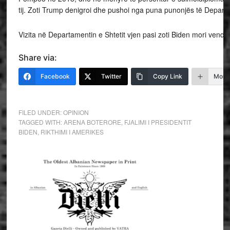
tij. Zoti Trump denigroi dhe pushoi nga puna punonjës të Departame
Vizita në Departamentin e Shtetit vjen pasi zoti Biden mori vendi
Share via:
Facebook
Twitter
Copy Link
More
FILED UNDER:
OPINION
TAGGED WITH:
ARENA BOTERORE
,
FJALIMI I PRESIDENTIT
BIDEN
,
RIKTHIMI I AMERIKES