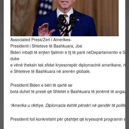
Associated Press/Zeri i Amerikes-
Presidenti i Shteteve të Bashkuara, Joe
Biden mbajti të enjten fjalimin e tij të parë nëDepartamentin e Sht
duke
e vënë theksin tek sfidat kryesorepër diplomacinë amerikane, rik
e Shteteve të Bashkuara në arenën globale.
Presidenti Biden e bëri të qartë se
bota duhet të presë që Shtetet e Bashkuara të jenëmë të angazh
“Amerika u rikthye. Diplomacia është përsëri në qendër të politik
Presidenti foli konkretisht për çështjet që kryesojnë programin e 