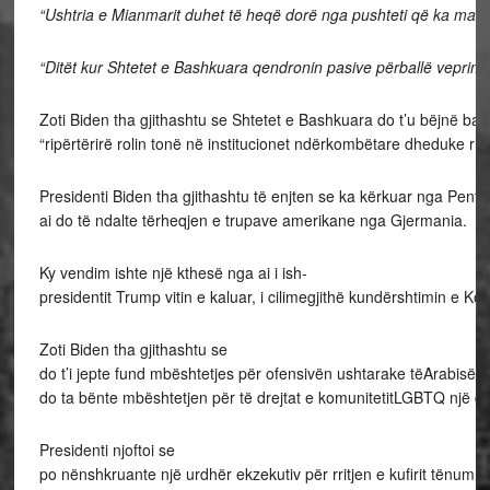
“Ushtria e Mianmarit duhet të heqë dorë nga pushteti që ka marrë
“Ditët kur Shtetet e Bashkuara qendronin pasive përballë veprimev
Zoti Biden tha gjithashtu se Shtetet e Bashkuara do t’u bëjnë b
“ripërtërirë rolin tonë në institucionet ndërkombëtare dheduke ris
Presidenti Biden tha gjithashtu të enjten se ka kërkuar nga Pen
ai do të ndalte tërheqjen e trupave amerikane nga Gjermania.
Ky vendim ishte një kthesë nga ai i ish-
presidentit Trump vitin e kaluar, i cilimegjithë kundërshtimin e
Zoti Biden tha gjithashtu se
do t’i jepte fund mbështetjes për ofensivën ushtarake tëArabisë
do ta bënte mbështetjen për të drejtat e komunitetitLGBTQ një gu
Presidenti njoftoi se
po nënshkruante një urdhër ekzekutiv për rritjen e kufirit tënumrit