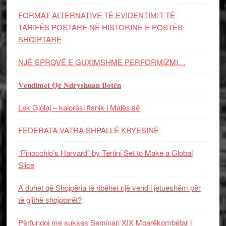
FORMAT ALTERNATIVE TË EVIDENTIMIT TË
TARIFËS POSTARE NË HISTORINË E POSTËS
SHQIPTARE
NJË SPROVË E GUXIMSHME PERFORMIZMI…
𝐕𝐞𝐧𝐝𝐢𝐦𝐞𝐭 𝐐𝐞̈ 𝐍𝐝𝐫𝐲𝐬𝐡𝐮𝐚𝐧 𝐁𝐨𝐭𝐞̈𝐧
Lek Gjolaj – kalorësi fisnik i Malësisë
FEDERATA VATRA SHPALLË KRYESINË
“Pinocchio’s Harvard” by Tertini Set to Make a Global
Slice
A duhet që Shqipëria të ribëhet një vend i jetueshëm për
të gjithë shqiptarët?
Përfundoi me sukses Seminari XIX Mbarëkombëtar i