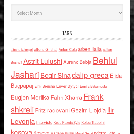
Arkiv
TAGS
arben llalla
alfons Grishaj
Anton Cefa
asllan
albano kolonjari
Behlul
Astrit Lulushi
Aurenc Bebja
Bushati
Jashari
dalip greca
Beqir Sina
Elida
Buçpapaj
Enver Bytyci
Elmi Berisha
Ermira Babamusta
Frank
Eugjen Merlika
Fahri Xharra
shkreli
Ilir
Gezim Llojdia
Fritz radovani
Levonja
Interviste
Kolec Traboini
Keze Kozeta Zylo
kosova
Kosove
nderroi jete
Marjana Bulku
ne
Murat Gecaj