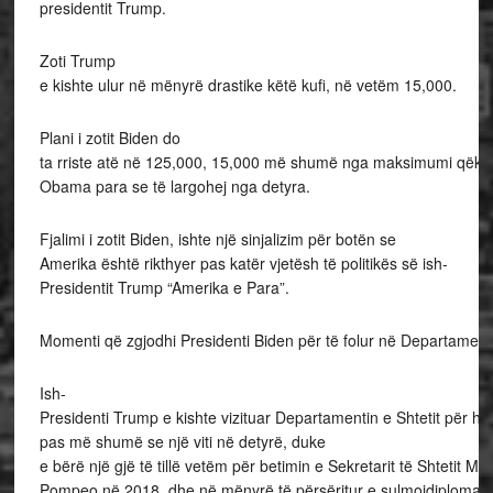
presidentit Trump.
Zoti Trump
e kishte ulur në mënyrë drastike këtë kufi, në vetëm 15,000.
Plani i zotit Biden do
ta rriste atë në 125,000, 15,000 më shumë nga maksimumi qëkis
Obama para se të largohej nga detyra.
Fjalimi i zotit Biden, ishte një sinjalizim për botën se
Amerika është rikthyer pas katër vjetësh të politikës së ish-
Presidentit Trump “Amerika e Para”.
Momenti që zgjodhi Presidenti Biden për të folur në Departamentin e 
Ish-
Presidenti Trump e kishte vizituar Departamentin e Shtetit për he
pas më shumë se një viti në detyrë, duke
e bërë një gjë të tillë vetëm për betimin e Sekretarit të Shtetit Mik
Pompeo në 2018, dhe në mënyrë të përsëritur e sulmoidiplomacinë 