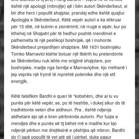
është një apologji (mbrojtje) që i bën autori Skënderbeut, si
bir dhe hero i popullit shqiptar, prandaj edhe është quajtur
Apologjia e Skënderbeut. Këtë vepër autori e ka shkruar
për 15 ditë, në kulmin e zemërimit, në rrugë e sipër, kur po
kthehej në Shqipëri për të hedhur poshtë mendimet e
pathemelta të një peshkopi boshnjak, që i mohonte
Skënderbeut prejardhjen shqiptare. Më 1631 boshnjaku
Tomko Marnavici kishte botuar një libërth ku pretendonte
se Skënderbeu nuk ishte me origjinë shqiptare, por
boshnjake, madje nga familja e Marnaviçëve. kjo rrethanë i
jep veprës një frymë të mprehtë polemike dhe një stil
energjik.
Këtë falsifikim Bardhi e quan të “kobshëm„ dhe ai iu vu
punës për këtë vepër, se, po të heshtte, i dukej sikur do të
tradhëtonte veten dhe atdheun. Pra , është ndjenja
atdhetare ajo që e bren përbrenda autorin. Por fuqia e
mendjes dhe e punës së tij bëhet më e madhe kur kjo
ndjenjë përkon me drejtësinë e çështjes që mbron. Bardhi
do t’i japë popullit të vet atë që i përket, duke pasur