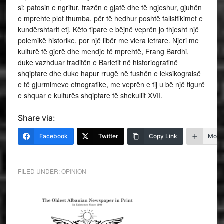
si: patosin e ngritur, frazën e gjatë dhe të ngjeshur, gjuhën
e mprehte plot thumba, për të hedhur poshtë fallsifikimet e
kundërshtarit etj. Këto tipare e bëjnë veprën jo thjesht një
polemikë historike, por një libër me vlera letrare. Njeri me
kulturë të gjerë dhe mendje të mprehtë, Frang Bardhi,
duke vazhduar traditën e Barletit në historiografinë
shqiptare dhe duke hapur rrugë në fushën e leksikograisë
e të gjurmimeve etnografike, me veprën e tij u bë një figurë
e shquar e kulturës shqiptare të shekullit XVII.
Share via:
Facebook
Twitter
Copy Link
More
FILED UNDER:
OPINION