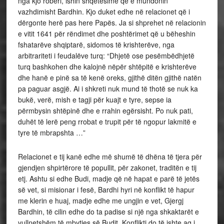
nga kjo robëri, ishin shqetësime që e mundonin
vazhdimisht Bardhin. Kjo duket edhe në relacionet që i
dërgonte herë pas here Papës. Ja si shprehet në relacionin
e vitit 1641 për rëndimet dhe poshtërimet që u bëheshin
fshatarëve shqiptarë, sidomos të krishterëve, nga
arbitrariteti i feudalëve turq: “Dhjetë ose pesëmbëdhjetë
turq bashkohen dhe kalojnë nëpër shtëpitë e krishterëve
dhe hanë e pinë sa të kenë oreks, gjithë ditën gjithë natën
pa paguar asgjë. Ai i shkreti nuk mund të thotë se nuk ka
bukë, verë, mish e tagji për kuajt e tyre, sepse ia
përmbysin shtëpinë dhe e rrahin egërsisht. Po nuk pati,
duhët të lerë peng rrobat e trupit për të ngopur lakmitë e
tyre të mbrapshta …”
Relacionet e tij kanë edhe më shumë të dhëna të tjera për
gjendjen shpirtërore të popullit, për zakonet, traditën e tij
etj. Ashtu si edhe Budi, madje që në hapat e parë të jetës
së vet, si misionar i fesë, Bardhi hyri në konflikt të hapur
me klerin e huaj, madje edhe me ungjin e vet, Gjergj
Bardhin, të cilin edhe do ta padise si një nga shkaktarët e
vullnetshëm të mbytjes së Budit. Konflikti do të ishte aq i