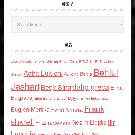
ARKIV
Arkiv
TAGS
arben llalla
alfons Grishaj
Anton Cefa
asllan
albano kolonjari
Behlul
Astrit Lulushi
Aurenc Bebja
Bushati
Jashari
dalip greca
Beqir Sina
Elida
Buçpapaj
Enver Bytyci
Elmi Berisha
Ermira Babamusta
Frank
Eugjen Merlika
Fahri Xharra
shkreli
Ilir
Gezim Llojdia
Fritz radovani
Levonja
Interviste
Kolec Traboini
Keze Kozeta Zylo