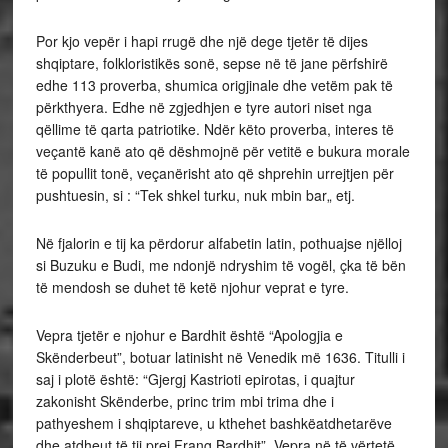
Por kjo vepër i hapi rrugë dhe një dege tjetër të dijes
shqiptare, folkloristikës sonë, sepse në të jane përfshirë
edhe 113 proverba, shumica origjinale dhe vetëm pak të
përkthyera. Edhe në zgjedhjen e tyre autori niset nga
qëllime të qarta patriotike. Ndër këto proverba, interes të
veçantë kanë ato që dëshmojnë për vetitë e bukura morale
të popullit tonë, veçanërisht ato që shprehin urrejtjen për
pushtuesin, si : “Tek shkel turku, nuk mbin bar„ etj.
Në fjalorin e tij ka përdorur alfabetin latin, pothuajse njëlloj
si Buzuku e Budi, me ndonjë ndryshim të vogël, çka të bën
të mendosh se duhet të ketë njohur veprat e tyre.
Vepra tjetër e njohur e Bardhit është “Apologjia e
Skënderbeut”, botuar latinisht në Venedik më 1636. Titulli i
saj i plotë është: “Gjergj Kastrioti epirotas, i quajtur
zakonisht Skënderbe, princ trim mbi trima dhe i
pathyeshem i shqiptareve, u kthehet bashkëatdhetarëve
dhe atdheut të tij prej Frang Bardhit”. Vepra në të vërtetë