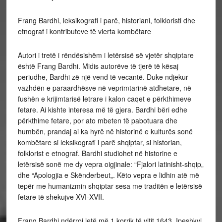
Frang Bardhi, leksikografi i parë, historiani, folkloristi dhe
etnograf i kontributeve të vlerta kombëtare
Autori i tretë i rëndësishëm i letërsisë së vjetër shqiptare
është Frang Bardhi. Midis autorëve të tjerë të kësaj
periudhe, Bardhi zë një vend të vecantë. Duke ndjekur
vazhdën e paraardhësve në veprimtarinë atdhetare, në
fushën e krijimtarisë letrare i kalon caqet e përkthimeve
fetare. Ai kishte interesa më të gjera. Bardhi bëri edhe
përkthime fetare, por ato mbeten të pabotuara dhe
humbën, prandaj ai ka hyrë në historinë e kulturës sonë
kombëtare si leksikografi i parë shqiptar, si historian,
folklorist e etnograf. Bardhi studiohet në historine e
letërsisë sonë me dy vepra oigjinale: “Fjalori latinisht-shqip„
dhe “Apologjia e Skënderbeut„. Këto vepra e lidhin atë më
tepër me humanizmin shqiptar sesa me traditën e letërsisë
fetare të shekujve XVI-XVII.
Frang Bardhi ndërroi jetë më 1 korrik të vitit 1643. Ipeshkvi