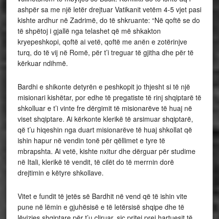
ashpër sa me një letër drejtuar Vatikanit vetëm 4-5 vjet pasi
kishte ardhur në Zadrimë, do të shkruante: “Në qoftë se do
të shpëtoj i gjallë nga telashet që më shkakton
kryepeshkopi, qoftë ai vetë, qoftë me anën e zotërinjve
turq, do të vij në Romë, për t’i treguar të gjitha dhe për të
kërkuar ndihmë.
Bardhi e shikonte detyrën e peshkopit jo thjesht si të një
misionari kishëtar, por edhe të pregatiste të rinj shqiptarë të
shkolluar e t’i vinte fre dërgimit të misionarëve të huaj në
viset shqiptare. Ai kërkonte klerikë të arsimuar shqiptarë,
që t’u hiqeshin nga duart misionarëve të huaj shkollat që
ishin hapur në vendin tonë për qëllimet e tyre të
mbrapshta. Ai vetë, kishte nxitur dhe dërguar për studime
në Itali, klerikë të vendit, të cilët do të merrnin dorë
drejtimin e këtyre shkollave.
Vitet e fundit të jetës së Bardhit në vend që të ishin vite
pune në lëmin e gjuhësisë e të letërsisë shqipe dhe të
lëvizjes shqiptare për t’u çliruar, siç pritej prej hartuesit të