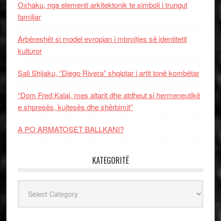
Oxhaku, nga elementi arkitektonik te simboli i trungut
familjar
Arbëreshët si model evropian i mbrojtjes së identitetit
kulturor
Sali Shijaku, “Diego Rivera” shqiptar i artit tonë kombëtar
“Dom Fred Kalaj, mes altarit dhe atdheut si hermeneutikë
e shpresës, kujtesës dhe shërbimit”
A PO ARMATOSET BALLKANI?
KATEGORITË
Kategoritë