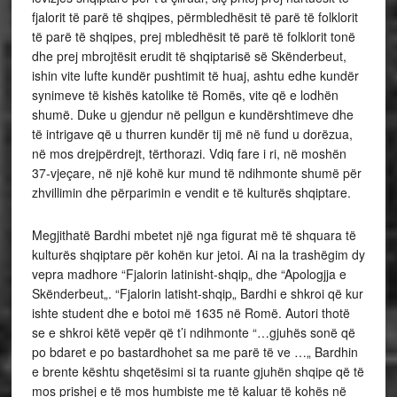
fjalorit të parë të shqipes, përmbledhësit të parë të folklorit
të parë të shqipes, prej mbledhësit të parë të folklorit tonë
dhe prej mbrojtësit erudit të shqiptarisë së Skënderbeut,
ishin vite lufte kundër pushtimit të huaj, ashtu edhe kundër
synimeve të kishës katolike të Romës, vite që e lodhën
shumë. Duke u gjendur në pellgun e kundërshtimeve dhe
të intrigave që u thurren kundër tij më në fund u dorëzua,
në mos drejpërdrejt, tërthorazi. Vdiq fare i ri, në moshën
37-vjeçare, në një kohë kur mund të ndihmonte shumë për
zhvillimin dhe përparimin e vendit e të kulturës shqiptare.
Megjithatë Bardhi mbetet një nga figurat më të shquara të
kulturës shqiptare për kohën kur jetoi. Ai na la trashëgim dy
vepra madhore “Fjalorin latinisht-shqip„ dhe “Apologjja e
Skënderbeut„. “Fjalorin latisht-shqip„ Bardhi e shkroi që kur
ishte student dhe e botoi më 1635 në Romë. Autori thotë
se e shkroi këtë vepër që t’i ndihmonte “…gjuhës sonë që
po bdaret e po bastardhohet sa me parë të ve …„ Bardhin
e brente kështu shqetësimi si ta ruante gjuhën shqipe që të
mos prishej e të mos humbiste me të kaluar të kohës në