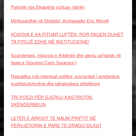
Patriotë nga Shqipëria vizituan Vatrën
Mirëseardhje në Shqipëri, Ambasador Eric Wendt
KOSOVA E KA FITUAR LUFTËN, POR PAQEN DUHET
TA FITOJË EDHE NË INSTITUCIONE!
Scanderbeg, mburoja e Arbërisë dhe gjeniu ushtarak në
faqet e Giovanni Carlo Saraceni-t
Republika mbi interesat politike: sovraniteti i qytetarëve,
kushtetutshmëria dhe përgjegjësia shtetërore
TRI POEZI PËR GJERGJ KASTRIOTIN-
SKËNDERBEUN
LETËR E ARKIVIT TE NAUM PRIFTIT NË
PERVJETORIN E PARE TE DRAGO SILIQIT