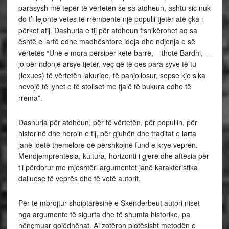
parasysh më tepër të vërtetën se sa atdheun, ashtu sic nuk
do t’i lejonte vetes të rrëmbente një populli tjetër atë çka i
përket atij. Dashuria e tij për atdheun fisnikërohet aq sa
është e lartë edhe madhështore ideja dhe ndjenja e së
vërtetës “Unë e mora përsipër këtë barrë, – thotë Bardhi, –
jo për ndonjë arsye tjetër, veç që të qes para syve të tu
(lexues) të vërtetën lakuriqe, të panjollosur, sepse kjo s’ka
nevojë të lyhet e të stoliset me fjalë të bukura edhe të
rrema”.
Dashuria për atdheun, për të vërtetën, për popullin, për
historinë dhe heroin e tij, për gjuhën dhe traditat e larta
janë idetë themelore që përshkojnë fund e krye veprën.
Mendjemprehtësia, kultura, horizonti i gjerë dhe aftësia për
t’i përdorur me mjeshtëri argumentet janë karakteristika
dalluese të veprës dhe të vetë autorit.
Për të mbrojtur shqiptarësinë e Skënderbeut autori niset
nga argumente të sigurta dhe të shumta historike, pa
nënçmuar gojëdhënat. Ai zotëron plotësisht metodën e