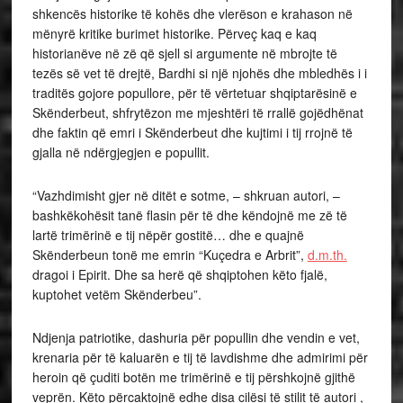
shkencës historike të kohës dhe vlerëson e krahason në
mënyrë kritike burimet historike. Përveç kaq e kaq
historianëve në zë që sjell si argumente në mbrojte të
tezës së vet të drejtë, Bardhi si një njohës dhe mbledhës i i
traditës gojore popullore, për të vërtetuar shqiptarësinë e
Skënderbeut, shfrytëzon me mjeshtëri të rrallë gojëdhënat
dhe faktin që emri i Skënderbeut dhe kujtimi i tij rrojnë të
gjalla në ndërgjegjen e popullit.
“Vazhdimisht gjer në ditët e sotme, – shkruan autori, –
bashkëkohësit tanë flasin për të dhe këndojnë me zë të
lartë trimërinë e tij nëpër gostitë… dhe e quajnë
Skënderbeun tonë me emrin “Kuçedra e Arbrit”,
d.m.th.
dragoi i Epirit. Dhe sa herë që shqiptohen këto fjalë,
kuptohet vetëm Skënderbeu”.
Ndjenja patriotike, dashuria për popullin dhe vendin e vet,
krenaria për të kaluarën e tij të lavdishme dhe admirimi për
heroin që çuditi botën me trimërinë e tij përshkojnë gjithë
veprën. Këto përcaktojnë edhe disa cilësi të stilit të autori ,