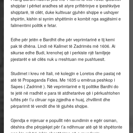
shqiptar i përket aradhes së atyre priftërinjve e ipeshkvijve
shqiptarë, të cilët, duke kultivuar gjuhën shqipe e ushqyer
shpirtin, kishin si synim shpëtimin e kombit nga asgjësimi e
falimentimi politik e fetar.
Edhe për jetën e Bardhit dhe për veprimtarinë e tij kemi
pak të dhëna. Lindi në Kallmet të Zadrimës më 1606. Ai
sikurse edhe Budi, krenohej që i perkiste një familjeje
pjestarët e së cilës nuk u rreshtuan me pushtuesit.
Studimet i kreu në Itali, në kolegjin e Loretos dhe pastaj në
atë të Propaganda Fides. Me 1635 u emërua peshkop i
Sapes ( Zadrimë ). Në veprimtarinë e tij politike Bardhi do
te jetë në rradhët e para të atdhetarëve që i përkushtohen
luftës për t’u cliruar nga zgjedha e huaj, zhvillimit dhe
përparimit të vendit dhe të gjuhës shqipe.
Gjendja e mjeruar e popullit nën sundimin e egër osman,
dëshira dhe përpjekjet për t’a ndihmuar atë që të shpëtonte