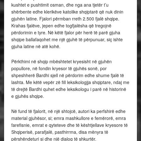
kushtet e pushtimit osman, dhe nga ana tjetër t’u
shërbente edhe klerikëve katolike shqiptarë që nuk dinin
gjuhën latine. Fjalori përmban rreth 2.500 fjalë shqipe.
Krahas fjalëve, jepen edhe togfjalësha që tregojnë
përdorimin e tyre. Në këtë fjalor për herë të parë gjuha
shqipe ballafaqohet me një gjuhë të përpunuar, siç ishte
gjuha latine në atë kohë.
Përkthimi në shqip mbështetet kryesisht në gjuhën
popullore, në fondin kryesor të gjuhës sonë, por
shpeshherë Bardhi sjell në përdorim edhe shume fjalë të
lashta. Me këtë vepër zë fill leksikologjja shqiptare, ndaj me
të drejtë Bardhi quhet edhe leksikologu i parë në historinë
e gjuhës shqipe.
Në fund të fjalorit, në një shtojcë, autori ka perfshirë edhe
material gjuhësor, si; emra mashkullore e femërorë, emra
farefisnie, emrat e qyteteve dhe të kështjellave kryesore të
Shqiperisë, parafjalë, pasthirrma, disa mënyra të
përshëndeturi si dhe një dialog të shkurtër.